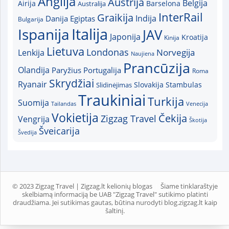
Anglija
Austrija
Belgija
Airija
Australija
Barselona
InterRail
Graikija
Indija
Danija
Egiptas
Bulgarija
Italija
Ispanija
JAV
Japonija
Kroatija
Kinija
Lietuva
Londonas
Norvegija
Lenkija
Naujiena
Prancūzija
Olandija
Paryžius
Portugalija
Roma
Skrydžiai
Ryanair
Slovakija
Slidinėjimas
Stambulas
Traukiniai
Turkija
Suomija
Tailandas
Venecija
Vokietija
Čekija
Zigzag Travel
Vengrija
Škotija
Šveicarija
Švedija
© 2023 Zigzag Travel | Zigzag.lt kelionių blogas
Šiame tinklaraštyje
skelbiamą informaciją be UAB "Zigzag Travel" sutikimo platinti
draudžiama. Jei sutikimas gautas, būtina nurodyti blog.zigzag.lt kaip
šaltinį.