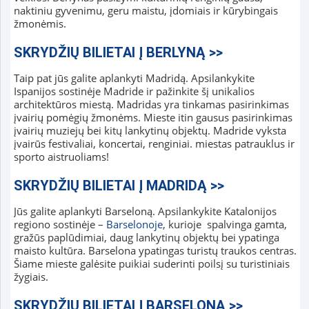
naktiniu gyvenimu, geru maistu, įdomiais ir kūrybingais
žmonėmis.
SKRYDŽIŲ BILIETAI Į BERLYNĄ >>
Taip pat jūs galite aplankyti Madridą.
Apsilankykite
Ispanijos sostinėje Madride ir pažinkite šį unikalios
architektūros miestą. Madridas yra tinkamas pasirinkimas
įvairių pomėgių žmonėms. Mieste itin gausus pasirinkimas
įvairių muziejų bei kitų lankytinų objektų. Madride vyksta
įvairūs festivaliai, koncertai, renginiai. miestas patrauklus ir
sporto aistruoliams!
SKRYDŽIŲ BILIETAI Į MADRIDĄ >>
Jūs galite aplankyti Barseloną. Apsilankykite Katalonijos
regiono sostinėje –
Barselonoje
, kurioje spalvinga gamta,
gražūs paplūdimiai, daug lankytinų objektų bei ypatinga
maisto kultūra. Barselona ypatingas turistų traukos centras.
Šiame mieste galėsite puikiai suderinti poilsį su turistiniais
žygiais.
SKRYDŽIŲ BILIETAI Į BARSELONĄ >>