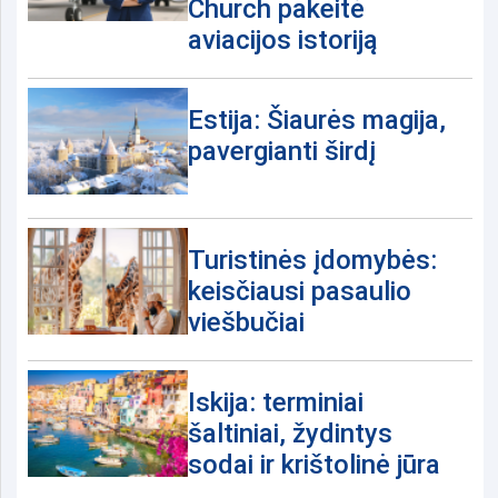
Church pakeitė
aviacijos istoriją
Estija: Šiaurės magija,
pavergianti širdį
Turistinės įdomybės:
keisčiausi pasaulio
viešbučiai
Iskija: terminiai
šaltiniai, žydintys
sodai ir krištolinė jūra