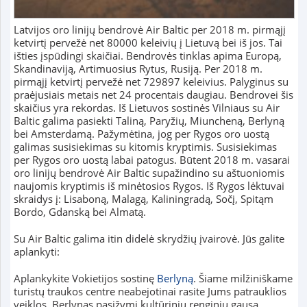
Latvijos oro linijų bendrovė Air Baltic per 2018 m. pirmąjį
ketvirtį pervežė net 80000 keleivių į Lietuvą bei iš jos. Tai
išties įspūdingi skaičiai. Bendrovės tinklas apima Europą,
Skandinaviją, Artimuosius Rytus, Rusiją. Per 2018 m.
pirmąjį ketvirtį pervežė net 729897 keleivius. Palyginus su
praėjusiais metais net 24 procentais daugiau. Bendrovei šis
skaičius yra rekordas.
Iš Lietuvos sostinės Vilniaus su Air
Baltic galima pasiekti Taliną, Paryžių, Miuncheną, Berlyną
bei Amsterdamą. Pažymėtina, jog per Rygos oro uostą
galimas susisiekimas su kitomis kryptimis. Susisiekimas
per Rygos oro uostą labai patogus. Būtent 2018 m. vasarai
oro linijų bendrovė Air Baltic supažindino su aštuoniomis
naujomis kryptimis iš minėtosios Rygos. Iš Rygos lėktuvai
skraidys į: Lisaboną, Malagą, Kaliningradą, Sočį, Spitąm
Bordo, Gdanską bei Almatą.
Su Air Baltic galima itin didelė skrydžių įvairovė. Jūs galite
aplankyti:
Aplankykite Vokietijos sostinę
Berlyną
. Šiame milžiniškame
turistų traukos centre neabejotinai rasite Jums patrauklios
veiklos. Berlynas pasižymi kultūrinių renginių gausa,