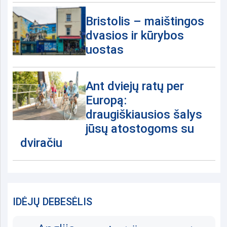
Bristolis – maištingos
dvasios ir kūrybos
uostas
Ant dviejų ratų per
Europą:
draugiškiausios šalys
jūsų atostogoms su
dviračiu
IDĖJŲ DEBESĖLIS