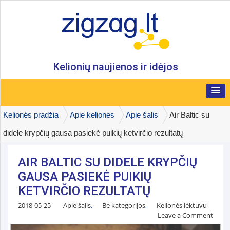
Kelionių naujienos ir idėjos
Kelionės pradžia
Apie keliones
Apie šalis
Air Baltic su
didele krypčių gausa pasiekė puikių ketvirčio rezultatų
AIR BALTIC SU DIDELE KRYPČIŲ
GAUSA PASIEKĖ PUIKIŲ
KETVIRČIO REZULTATŲ
2018-05-25
Apie šalis
,
Be kategorijos
,
Kelionės lėktuvu
Leave a Comment