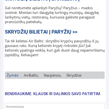
Gal norėtumėte aplankyti Paryžių? Paryžius – mados
sostinė. Miestas turi daugybę turtingų muziejų, daugybę
lankytinų vietų, restoranų, kuriuose galėsite paragauti
prancūziškų patiekalų.
SKRYDŽIŲ BILIETAI Į PARYŽIŲ >>
Tai tik keletas Air Baltic skrydžio krypčių pavyzdžių iš jų
gausaus rato. Kurią kelionės kryptį rinksitės Jūs? Juk
kelionės ypatinga veikla, kuri gali duoti daug nepamirštamų
įspūdžių. Keliaujam!
Žymės:
AirBaltic
,
Naujienos
,
Skrydžiai
BENDRAUKIME. KLAUSK IR DALINKIS SAVO PATIRTIM.