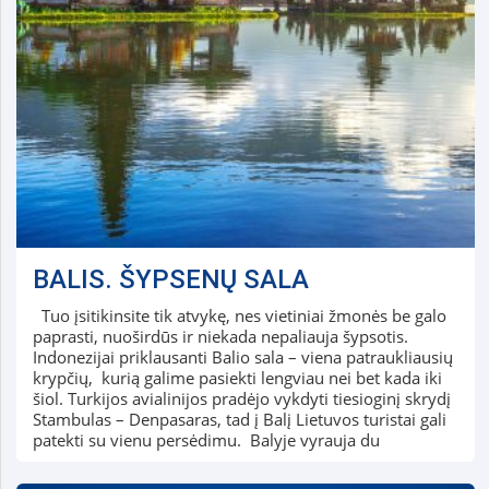
BALIS. ŠYPSENŲ SALA
Tuo įsitikinsite tik atvykę, nes vietiniai žmonės be galo
paprasti, nuoširdūs ir niekada nepaliauja šypsotis.
Indonezijai priklausanti Balio sala – viena patraukliausių
krypčių, kurią galime pasiekti lengviau nei bet kada iki
šiol. Turkijos avialinijos pradėjo vykdyti tiesioginį skrydį
Stambulas – Denpasaras, tad į Balį Lietuvos turistai gali
patekti su vienu persėdimu. Balyje vyrauja du