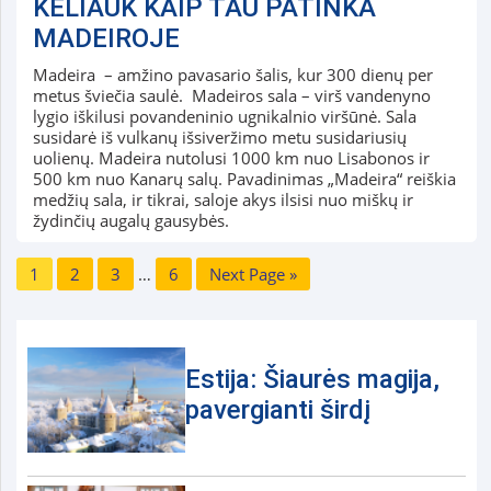
KELIAUK KAIP TAU PATINKA
MADEIROJE
Madeira – amžino pavasario šalis, kur 300 dienų per
metus šviečia saulė. Madeiros sala – virš vandenyno
lygio iškilusi povandeninio ugnikalnio viršūnė. Sala
susidarė iš vulkanų išsiveržimo metu susidariusių
uolienų. Madeira nutolusi 1000 km nuo Lisabonos ir
500 km nuo Kanarų salų. Pavadinimas „Madeira“ reiškia
medžių sala, ir tikrai, saloje akys ilsisi nuo miškų ir
žydinčių augalų gausybės.
1
2
3
…
6
Next Page »
Estija: Šiaurės magija,
pavergianti širdį