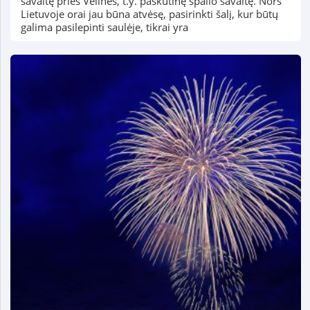
savaitę prieš Vėlines, t.y. paskutinę spalio savaitę. Nors
Lietuvoje orai jau būna atvėsę, pasirinkti šalį, kur būtų
galima pasilepinti saulėje, tikrai yra