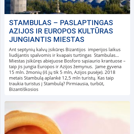
STAMBULAS – PASLAPTINGAS
AZIJOS IR EUROPOS KULTŪRAS
JUNGIANTIS MIESTAS
Ant septynių kalvų įsikūręs Bizantijos imperijos laikus
liudijantis spalvomis ir kvapais turtingas Stambulas…
Miestas įsikūręs abiejuose Bosforo sąsiaurio krantuose –
taip jis jungia Europos ir Azijos žemynus. Jame gyvena
15 mln. žmonių (iš jų tik 5 mln, Azijos pusėje). 2018
metais Stambulą aplankė 12,5 mln turistų. Kas taip
traukia turistus į Stambulą? Pirmiausia, turbūt,
Bizantiškosios