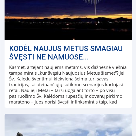
KODĖL NAUJUS METUS SMAGIAU
ŠVĘSTI NE NAMUOSE…
Kasmet, artėjant naujiems metams, vis dažnesnė viešnia
tampa mintis „kur švęsiu Naujuosius Metus šiemet“? Jei
Šv. Kalėdų šventimui kiekviena šeima turi savas
tradicijas, tai ateinančiųjų sutikimo scenarijus kartojasi
retai. Naujieji Metai – tarsi uoga ant torto – po visų
pasiruošimo Šv. Kalėdoms rūpesčių ir dovanų pirkimo
maratono – juos norisi švęsti ir linksmintis taip, kad