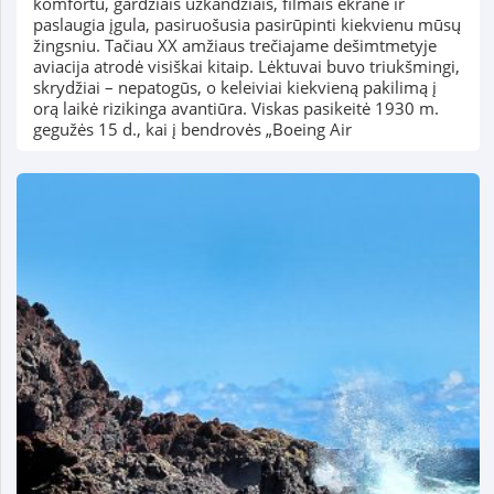
komfortu, gardžiais užkandžiais, filmais ekrane ir
paslaugia įgula, pasiruošusia pasirūpinti kiekvienu mūsų
žingsniu. Tačiau XX amžiaus trečiajame dešimtmetyje
aviacija atrodė visiškai kitaip. Lėktuvai buvo triukšmingi,
skrydžiai – nepatogūs, o keleiviai kiekvieną pakilimą į
orą laikė rizikinga avantiūra. Viskas pasikeitė 1930 m.
gegužės 15 d., kai į bendrovės „Boeing Air