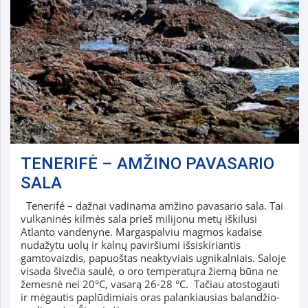
TENERIFĖ – AMŽINO PAVASARIO
SALA
Tenerifė – dažnai vadinama amžino pavasario sala. Tai
vulkaninės kilmės sala prieš milijonu metų iškilusi
Atlanto vandenyne. Margaspalviu magmos kadaise
nudažytu uolų ir kalnų paviršiumi išsiskiriantis
gamtovaizdis, papuoštas neaktyviais ugnikalniais. Saloje
visada šivečia saulė, o oro temperatųra žiemą būna ne
žemesnė nei 20°C, vasarą 26-28 °C. Tačiau atostogauti
ir mėgautis paplūdimiais oras palankiausias balandžio-