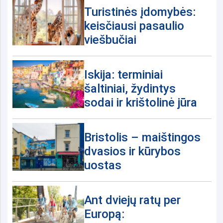
Turistinės įdomybės:
keisčiausi pasaulio
viešbučiai
Iskija: terminiai
šaltiniai, žydintys
sodai ir krištolinė jūra
Bristolis – maištingos
dvasios ir kūrybos
uostas
Ant dviejų ratų per
Europą: