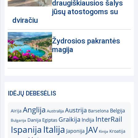
draugiškiausios šalys
jūsų atostogoms su
dviračiu
Žydrosios pakrantės
magija
IDĖJŲ DEBESĖLIS
Anglija
Austrija
Belgija
Airija
Australija
Barselona
InterRail
Graikija
Indija
Danija
Egiptas
Bulgarija
Italija
Ispanija
JAV
Japonija
Kroatija
Kinija