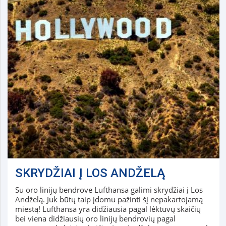
SKRYDŽIAI Į LOS ANDŽELĄ
Su oro linijų bendrove Lufthansa galimi skrydžiai į Los
Andželą. Juk būtų taip įdomu pažinti šį nepakartojamą
miestą! Lufthansa yra didžiausia pagal lėktuvų skaičių
bei viena didžiausių oro linijų bendrovių pagal