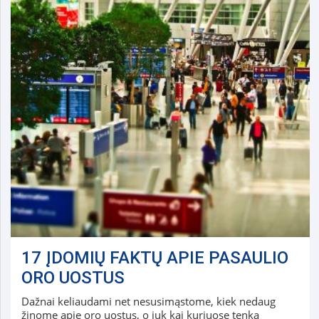
17 ĮDOMIŲ FAKTŲ APIE PASAULIO
ORO UOSTUS
Dažnai keliaudami net nesusimąstome, kiek nedaug
žinome apie oro uostus, o juk kai kuriuose tenka