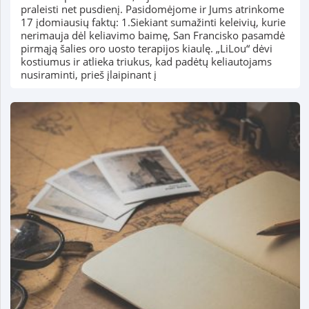
praleisti net pusdienį. Pasidomėjome ir Jums atrinkome
17 įdomiausių faktų: 1.Siekiant sumažinti keleivių, kurie
nerimauja dėl keliavimo baimę, San Francisko pasamdė
pirmąją šalies oro uosto terapijos kiaulę. „LiLou“ dėvi
kostiumus ir atlieka triukus, kad padėtų keliautojams
nusiraminti, prieš įlaipinant į