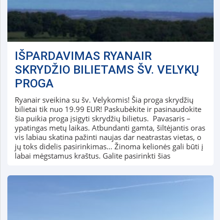
IŠPARDAVIMAS RYANAIR
SKRYDŽIO BILIETAMS ŠV. VELYKŲ
PROGA
Ryanair sveikina su šv. Velykomis! Šia proga skrydžių
bilietai tik nuo 19.99 EUR! Paskubėkite ir pasinaudokite
šia puikia proga įsigyti skrydžių bilietus. Pavasaris –
ypatingas metų laikas. Atbundanti gamta, šiltėjantis oras
vis labiau skatina pažinti naujas dar neatrastas vietas, o
jų toks didelis pasirinkimas… Žinoma kelionės gali būti į
labai mėgstamus kraštus. Galite pasirinkti šias