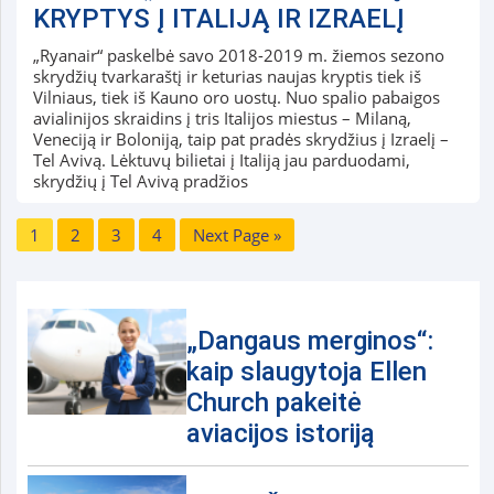
KRYPTYS Į ITALIJĄ IR IZRAELĮ
„Ryanair“ paskelbė savo 2018-2019 m. žiemos sezono
skrydžių tvarkaraštį ir keturias naujas kryptis tiek iš
Vilniaus, tiek iš Kauno oro uostų. Nuo spalio pabaigos
avialinijos skraidins į tris Italijos miestus – Milaną,
Veneciją ir Boloniją, taip pat pradės skrydžius į Izraelį –
Tel Avivą. Lėktuvų bilietai į Italiją jau parduodami,
skrydžių į Tel Avivą pradžios
1
2
3
4
Next Page »
„Dangaus merginos“:
kaip slaugytoja Ellen
Church pakeitė
aviacijos istoriją