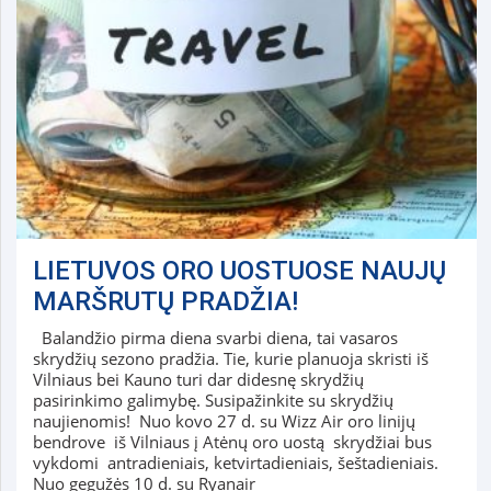
LIETUVOS ORO UOSTUOSE NAUJŲ
MARŠRUTŲ PRADŽIA!
Balandžio pirma diena svarbi diena, tai vasaros
skrydžių sezono pradžia. Tie, kurie planuoja skristi iš
Vilniaus bei Kauno turi dar didesnę skrydžių
pasirinkimo galimybę. Susipažinkite su skrydžių
naujienomis! Nuo kovo 27 d. su Wizz Air oro linijų
bendrove iš Vilniaus į Atėnų oro uostą skrydžiai bus
vykdomi antradieniais, ketvirtadieniais, šeštadieniais.
Nuo gegužės 10 d. su Ryanair