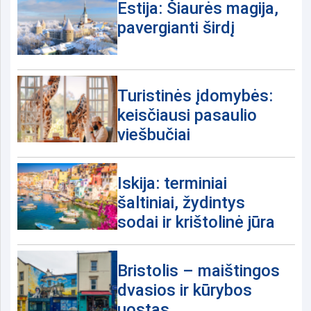
Estija: Šiaurės magija,
pavergianti širdį
Turistinės įdomybės:
keisčiausi pasaulio
viešbučiai
Iskija: terminiai
šaltiniai, žydintys
sodai ir krištolinė jūra
Bristolis – maištingos
dvasios ir kūrybos
uostas