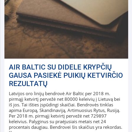
AIR BALTIC SU DIDELE KRYPČIŲ
GAUSA PASIEKĖ PUIKIŲ KETVIRČIO
REZULTATŲ
Latvijos oro linijų bendrovė Air Baltic per 2018 m.
pirmąjį ketvirtį pervežė net 80000 keleivių į Lietuvą bei
iš jos. Tai išties įspūdingi skaičiai. Bendrovės tinklas
apima Europą, Skandinaviją, Artimuosius Rytus, Rusiją.
Per 2018 m. pirmąjį ketvirtį pervežė net 729897
keleivius. Palyginus su praėjusiais metais net 24
procentais daugiau. Bendrovei šis skaičius yra rekordas.