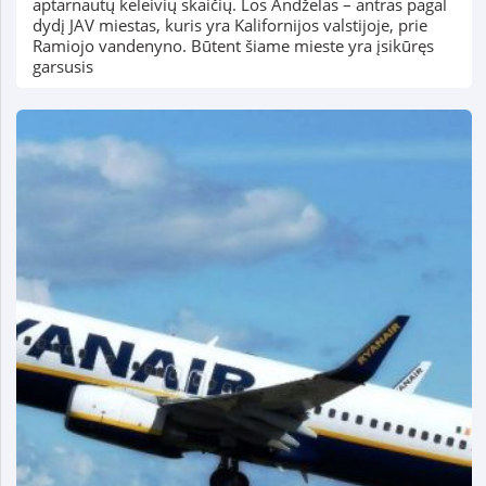
aptarnautų keleivių skaičių. Los Andželas – antras pagal
dydį JAV miestas, kuris yra Kalifornijos valstijoje, prie
Ramiojo vandenyno. Būtent šiame mieste yra įsikūręs
garsusis