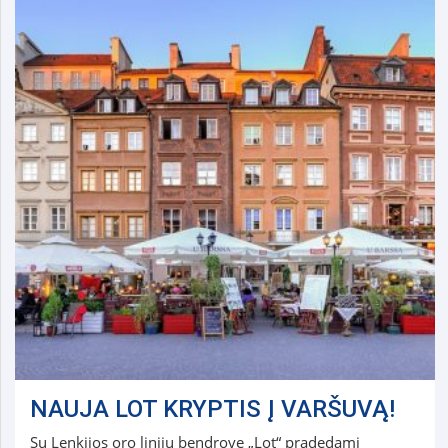
NAUJA LOT KRYPTIS Į VARŠUVĄ!
Su Lenkijos oro linijų bendrove „Lot“ pradedami