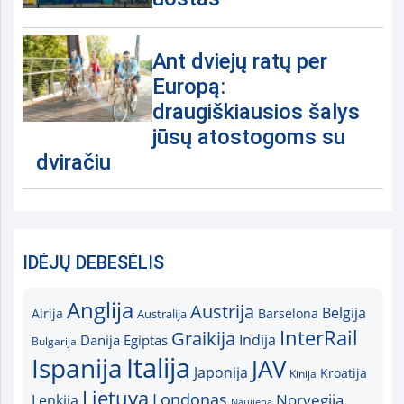
Ant dviejų ratų per
Europą:
draugiškiausios šalys
jūsų atostogoms su
dviračiu
IDĖJŲ DEBESĖLIS
Anglija
Austrija
Belgija
Airija
Australija
Barselona
InterRail
Graikija
Indija
Danija
Egiptas
Bulgarija
Italija
Ispanija
JAV
Japonija
Kroatija
Kinija
Lietuva
Londonas
Norvegija
Lenkija
Naujiena