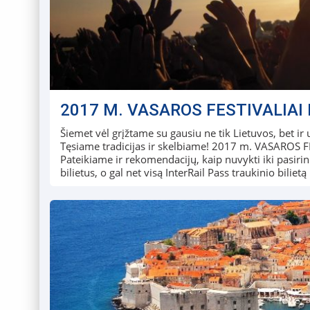
2017 M. VASAROS FESTIVALIAI 
Šiemet vėl grįžtame su gausiu ne tik Lietuvos, bet i
Tęsiame tradicijas ir skelbiame! 2017 m. VASARO
Pateikiame ir rekomendacijų, kaip nuvykti iki pasirink
bilietus, o gal net visą InterRail Pass traukinio bilietą 