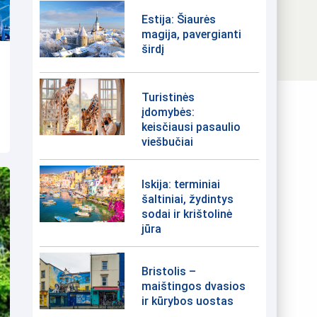
Estija: Šiaurės
magija, pavergianti
širdį
Turistinės
įdomybės:
keisčiausi pasaulio
viešbučiai
Iskija: terminiai
šaltiniai, žydintys
sodai ir krištolinė
jūra
Bristolis –
maištingos dvasios
ir kūrybos uostas