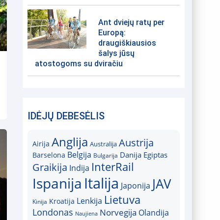
Ant dviejų ratų per
Europą:
draugiškiausios
šalys jūsų
atostogoms su dviračiu
IDĖJŲ DEBESĖLIS
Anglija
Austrija
Airija
Australija
Belgija
Danija
Egiptas
Barselona
Bulgarija
InterRail
Graikija
Indija
Italija
Ispanija
JAV
Japonija
Lietuva
Lenkija
Kroatija
Kinija
Londonas
Norvegija
Olandija
Naujiena