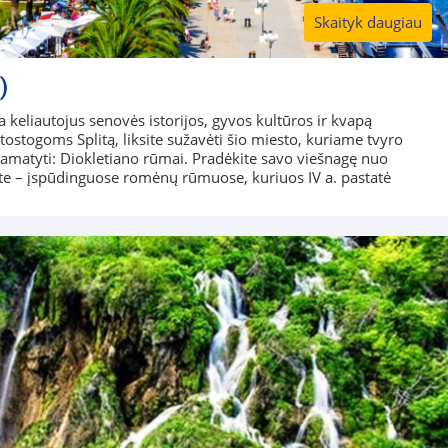
Skaityk daugiau
)
ja keliautojus senovės istorijos, gyvos kultūros ir kvapą
tostogoms Splitą, liksite sužavėti šio miesto, kuriame tvyro
amatyti: Diokletiano rūmai. Pradėkite savo viešnagę nuo
e – įspūdinguose romėnų rūmuose, kuriuos IV a. pastatė