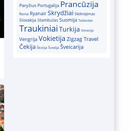
Prancūzija
Paryžius
Portugalija
Skrydžiai
Ryanair
Slidinėjimas
Roma
Suomija
Slovakija
Stambulas
Tailandas
Traukiniai
Turkija
Venecija
Vokietija
Zigzag Travel
Vengrija
Čekija
Šveicarija
Škotija
Švedija