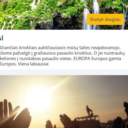
Skaityk daugiau
I
kščiančiais kriokliais aukščiausiasis mūsų šalies neapdovanojo.
ūlome pažvelgti į gražiausius pasaulio krioklius. O jei nuotraukų
tis keliones į nuostabias pasaulio vietas. EUROPA Europos gamta
ų Europos. Viena labiausiai