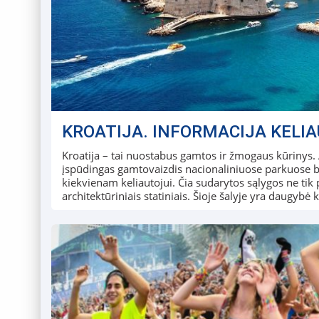
KROATIJA. INFORMACIJA KELI
Kroatija – tai nuostabus gamtos ir žmogaus kūrinys. 
įspūdingas gamtovaizdis nacionaliniuose parkuose be
kiekvienam keliautojui. Čia sudarytos sąlygos ne tik pu
architektūriniais statiniais. Šioje šalyje yra daugyb