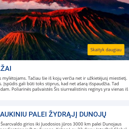
Skaityk daugiau
AŽAI
ylėtojams. Tačiau šie iš kojų verčia net ir užkietėjusį miestietį.
ūs. Įspūdis gali būti toks stiprus, kad net ašarą išspaudžia. Tad
dam. Poliarinės pašvaistės Šis siurrealistinis reginys yra vienas iš
AUKINIU PALEI ŽYDRĄJĮ DUNOJŲ
Švarcvaldo girios iki Juodosios jūros 3000 km palei Dunojaus