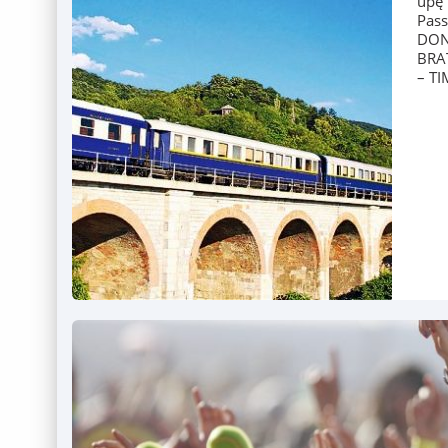
upę 
Pas
DON
BRA
– T