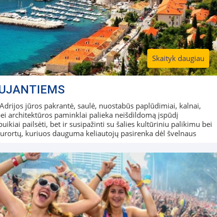
Skaityk daugiau
AUJANTIEMS
Adrijos jūros pakrantė, saulė, nuostabūs paplūdimiai, kalnai,
i architektūros paminklai palieka neišdildomą įspūdį
ikiai pailsėti, bet ir susipažinti su šalies kultūriniu palikimu bei
ė kurortų, kuriuos dauguma keliautojų pasirenka dėl švelnaus