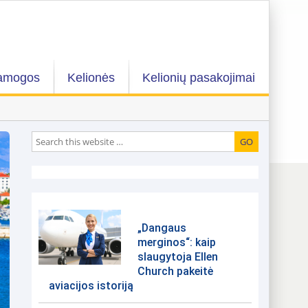
amogos
Kelionės
Kelionių pasakojimai
„Dangaus
merginos“: kaip
slaugytoja Ellen
Church pakeitė
aviacijos istoriją