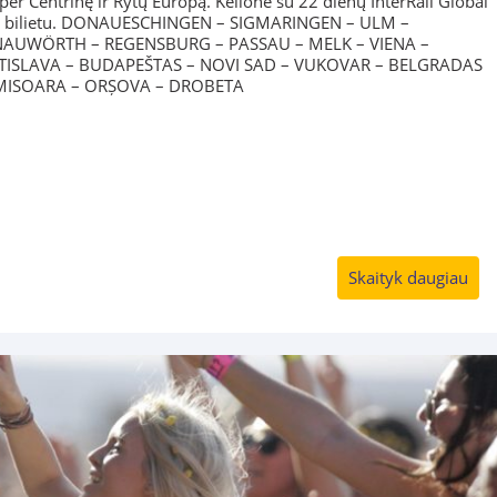
per Centrinę ir Rytų Europą. Kelionė su 22 dienų InterRail Global
s bilietu. DONAUESCHINGEN – SIGMARINGEN – ULM –
AUWÖRTH – REGENSBURG – PASSAU – MELK – VIENA –
TISLAVA – BUDAPEŠTAS – NOVI SAD – VUKOVAR – BELGRADAS
IMISOARA – ORȘOVA – DROBETA
Skaityk daugiau