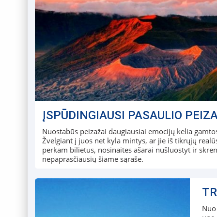
ĮSPŪDINGIAUSI PASAULIO PEIZ
Nuostabūs peizažai daugiausiai emocijų kelia gamtos m
Žvelgiant į juos net kyla mintys, ar jie iš tikrųjų real
perkam bilietus, nosinaites ašarai nušluostyt ir skren
nepaprasčiausių šiame sąraše.
TR
Nuo 