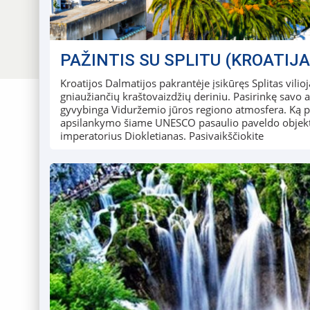
PAŽINTIS SU SPLITU (KROATIJA
Kroatijos Dalmatijos pakrantėje įsikūręs Splitas vilio
gniaužiančių kraštovaizdžių deriniu. Pasirinkę savo a
gyvybinga Viduržemio jūros regiono atmosfera. Ką p
apsilankymo šiame UNESCO pasaulio paveldo objekt
imperatorius Diokletianas. Pasivaikščiokite