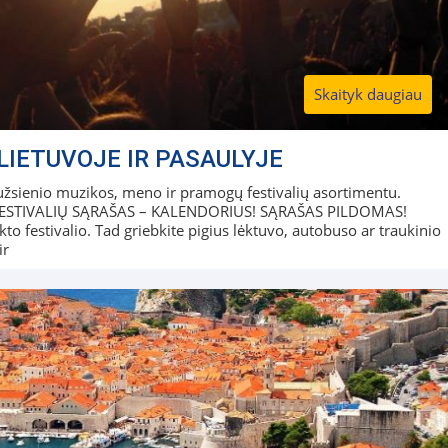
Skaityk daugiau
LIETUVOJE IR PASAULYJE
r užsienio muzikos, meno ir pramogų festivalių asortimentu.
S FESTIVALIŲ SĄRAŠAS – KALENDORIUS! SĄRAŠAS PILDOMAS!
to festivalio. Tad griebkite pigius lėktuvo, autobuso ar traukinio
ir