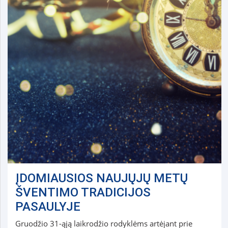
ĮDOMIAUSIOS NAUJŲJŲ METŲ
ŠVENTIMO TRADICIJOS
PASAULYJE
Gruodžio 31-ąją laikrodžio rodyklėms artėjant prie