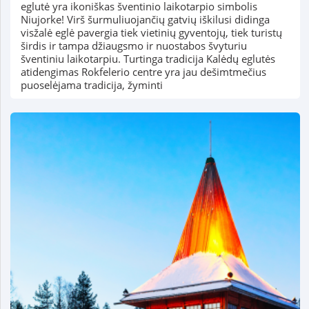
eglutė yra ikoniškas šventinio laikotarpio simbolis
Niujorke! Virš šurmuliuojančių gatvių iškilusi didinga
visžalė eglė pavergia tiek vietinių gyventojų, tiek turistų
širdis ir tampa džiaugsmo ir nuostabos švyturiu
šventiniu laikotarpiu. Turtinga tradicija Kalėdų eglutės
atidengimas Rokfelerio centre yra jau dešimtmečius
puoselėjama tradicija, žyminti