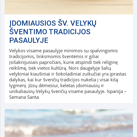
ĮDOMIAUSIOS ŠV. VELYKŲ
ŠVENTIMO TRADICIJOS
PASAULYJE
Velykos visame pasaulyje minimos su spalvingomis
tradicijomis, linksmomis šventėmis ir giliai
įsišaknijusiais papročiais, kurie atspindi tiek religinę
reikšmę, tiek vietos kultūrą. Nors daugelyje šalių
velykiniai kiaušiniai ir šokoladiniai zuikučiai yra įprastas
dalykas, kai kur švenčių tradicijos nukelia į visai kitą
lygmenį. Jūsų dėmesiui, keletas įdomiausių ir
unikaliausių Velykų švenčių visame pasaulyje. Ispanija –
Semana Santa