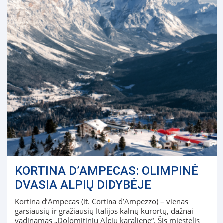
KORTINA D’AMPECAS: OLIMPINĖ
DVASIA ALPIŲ DIDYBĖJE
Kortina d’Ampecas (it. Cortina d’Ampezzo) – vienas
garsiausių ir gražiausių Italijos kalnų kurortų, dažnai
vadinamas „Dolomitinių Alpių karaliene“. Šis miestelis