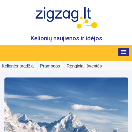
Kelionių naujienos ir idėjos
Kelionės pradžia
Pramogos
Renginiai, šventės