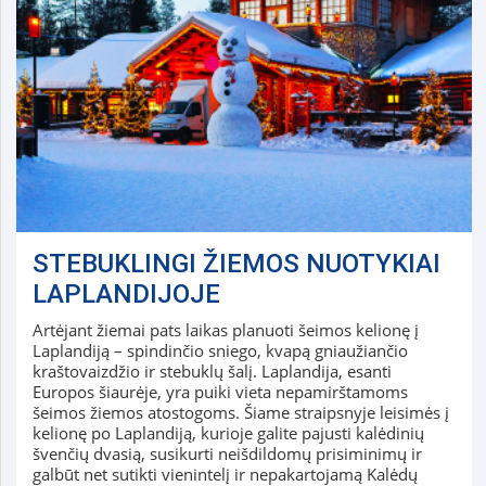
STEBUKLINGI ŽIEMOS NUOTYKIAI
LAPLANDIJOJE
Artėjant žiemai pats laikas planuoti šeimos kelionę į
Laplandiją – spindinčio sniego, kvapą gniaužiančio
kraštovaizdžio ir stebuklų šalį. Laplandija, esanti
Europos šiaurėje, yra puiki vieta nepamirštamoms
šeimos žiemos atostogoms. Šiame straipsnyje leisimės į
kelionę po Laplandiją, kurioje galite pajusti kalėdinių
švenčių dvasią, susikurti neišdildomų prisiminimų ir
galbūt net sutikti vienintelį ir nepakartojamą Kalėdų