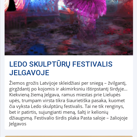
LEDO SKULPTŪRŲ FESTIVALIS
JELGAVOJE
Žiemos grožis Latvijoje skleidžiasi per sniegą – žvilgantį,
girgždantį po kojomis ir akimirksniu ištirpstantį širdyje…
Kiekvieną žiemą Jelgava, ramus miestas prie Lielupės
upės, trumpam virsta tikra šiaurietiška pasaka, kuomet
čia vyksta Ledo skulptūrų festivalis. Tai ne tik renginys,
bet ir patirtis, sujungianti meną, šaltį ir kelionių
džiaugsmą. Festivalio širdis plaka Pasta saloje – žaliojoje
Jelgavos