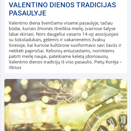
VALENTINO DIENOS TRADICIJAS
PASAULYJE
Valentino diena švenčiama visame pasaulyje, tačiau
būdai, kuriais žmonės išreiškia meilę, įvairiose šalyse
labai skiriasi. Nors daugeliui vasario 14-oji asocijuojasi
su šokoladukais, gėlėmis ir vakarienėmis žvakių
šviesoje, kai kuriose kultūrose susiformavo savi žavūs ir
netikėti papročiai. Kelionių entuziastams, norintiems
patirti meilę naujai, pateikiame keletą įdomiausių
Valentino dienos tradicijų iš viso pasaulio. Pietų Korėja –
ištisus