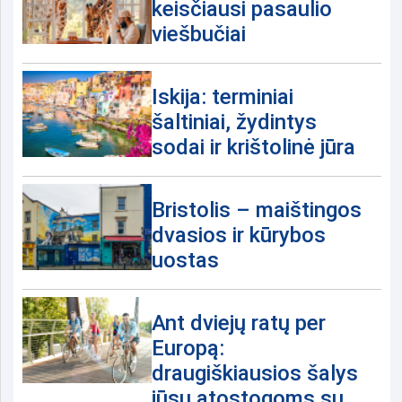
keisčiausi pasaulio
viešbučiai
Iskija: terminiai
šaltiniai, žydintys
sodai ir krištolinė jūra
Bristolis – maištingos
dvasios ir kūrybos
uostas
Ant dviejų ratų per
Europą:
draugiškiausios šalys
jūsų atostogoms su