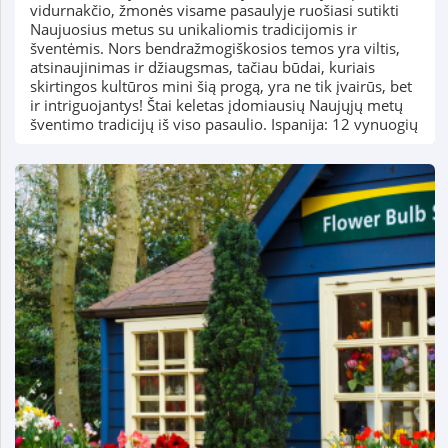
vidurnakčio, žmonės visame pasaulyje ruošiasi sutikti
Naujuosius metus su unikaliomis tradicijomis ir
šventėmis. Nors bendražmogiškosios temos yra viltis,
atsinaujinimas ir džiaugsmas, tačiau būdai, kuriais
skirtingos kultūros mini šią progą, yra ne tik įvairūs, bet
ir intriguojantys! Štai keletas įdomiausių Naujųjų metų
šventimo tradicijų iš viso pasaulio. Ispanija: 12 vynuogių