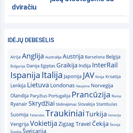
dviračiu
IDĖJŲ DEBESĖLIS
Anglija
Austrija
Belgija
Airija
Australija
Barselona
InterRail
Graikija
Indija
Danija
Egiptas
Bulgarija
Italija
Ispanija
JAV
Japonija
Kroatija
Kinija
Lietuva
Londonas
Norvegija
Lenkija
Naujiena
Prancūzija
Olandija
Paryžius
Portugalija
Roma
Skrydžiai
Ryanair
Slovakija
Slidinėjimas
Stambulas
Traukiniai
Turkija
Suomija
Tailandas
Venecija
Vokietija
Čekija
Zigzag Travel
Vengrija
Škotija
Šveicarija
Švedija