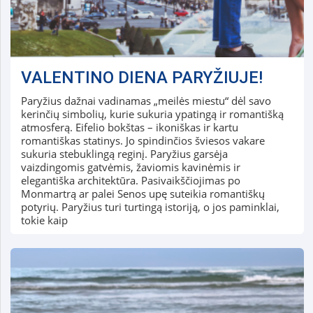
VALENTINO DIENA PARYŽIUJE!
Paryžius dažnai vadinamas „meilės miestu“ dėl savo
kerinčių simbolių, kurie sukuria ypatingą ir romantišką
atmosferą. Eifelio bokštas – ikoniškas ir kartu
romantiškas statinys. Jo spindinčios šviesos vakare
sukuria stebuklingą reginį. Paryžius garsėja
vaizdingomis gatvėmis, žaviomis kavinėmis ir
elegantiška architektūra. Pasivaikščiojimas po
Monmartrą ar palei Senos upę suteikia romantiškų
potyrių. Paryžius turi turtingą istoriją, o jos paminklai,
tokie kaip