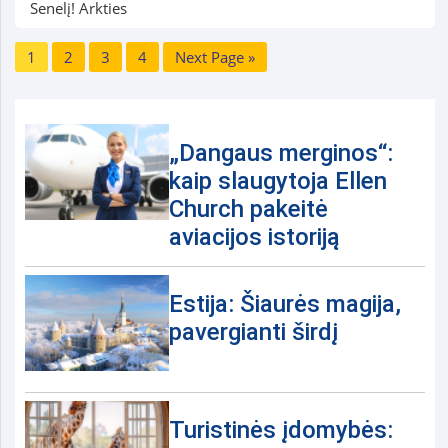
Senelį! Arkties
1
2
3
4
Next Page »
„Dangaus merginos“:
kaip slaugytoja Ellen
Church pakeitė
aviacijos istoriją
Estija: Šiaurės magija,
pavergianti širdį
Turistinės įdomybės: