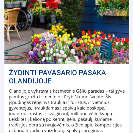
ŽYDINTI PAVASARIO PASAKA
OLANDIJOJE
Olandijoje vykstantis kasmetinis Gėlių paradas – tai gyva
gamtos grožio ir meninio kūrybiškumo šventė. Šis
įspūdingas renginys traukia ir turistus, ir vietinius
gyventojus, įtraukdamas į spalvų kaleidoskopą,
įmantrius raštus ir svaiginantį milijonų gėlių kvapą.
Leiskitės į kelionę po kerintį gėlių pasaulį, kuriame
tradicijos dera su naujovėmis, o žiedlapių kompozicijos
užburia ir žadina vaizduotę. Spalvų sprogimas