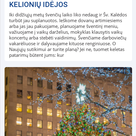
KELIONIŲ IDĖJOS
Iki didžiųjų metų švenčių laiko liko nedaug ir Šv. Kalėdos
turbūt jau suplanuotos. Ieškome dovanų artimiesiems
arba jas jau pakuojame, planuojame šventinį meniu,
važiuojame į vaikų darželius, mokyklas klausytis vaikų
koncertų arba stebėti vaidinimų. Švenčiame darboviečių
vakarėliuose ir dalyvaujame kituose renginiuose. O
Naujųjų sutikimui ar turite planą? Jei ne, tuomet keletas
patarimų būtent jums: kur