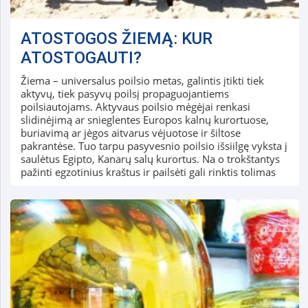
ATOSTOGOS ŽIEMĄ: KUR
ATOSTOGAUTI?
Žiema – universalus poilsio metas, galintis įtikti tiek
aktyvų, tiek pasyvų poilsį propaguojantiems
poilsiautojams. Aktyvaus poilsio mėgėjai renkasi
slidinėjimą ar snieglentes Europos kalnų kurortuose,
buriavimą ar jėgos aitvarus vėjuotose ir šiltose
pakrantėse. Tuo tarpu pasyvesnio poilsio išsiilgę vyksta į
saulėtus Egipto, Kanarų salų kurortus. Na o trokštantys
pažinti egzotinius kraštus ir pailsėti gali rinktis tolimas