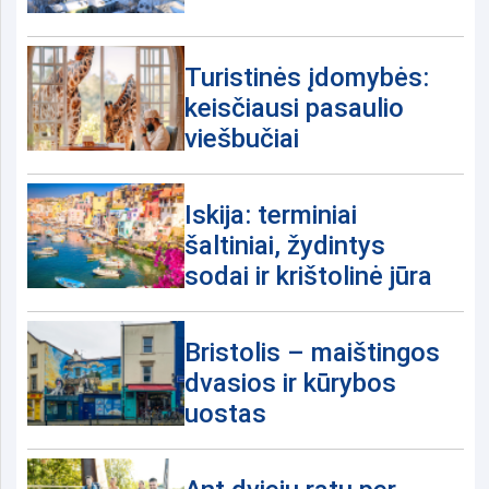
Turistinės įdomybės:
keisčiausi pasaulio
viešbučiai
Iskija: terminiai
šaltiniai, žydintys
sodai ir krištolinė jūra
Bristolis – maištingos
dvasios ir kūrybos
uostas