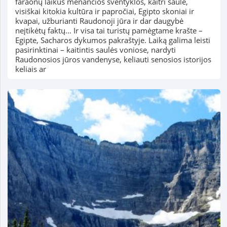
faraonų laikus menančios šventyklos, kaitri saulė,
visiškai kitokia kultūra ir papročiai, Egipto skoniai ir
kvapai, užburianti Raudonoji jūra ir dar daugybė
neįtikėtų faktų… Ir visa tai turistų pamėgtame krašte –
Egipte, Sacharos dykumos pakraštyje. Laiką galima leisti
pasirinktinai – kaitintis saulės voniose, nardyti
Raudonosios jūros vandenyse, keliauti senosios istorijos
keliais ar