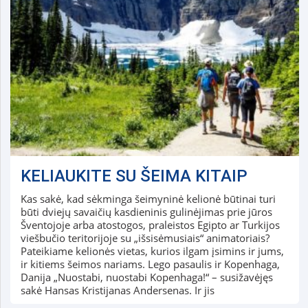
KELIAUKITE SU ŠEIMA KITAIP
Kas sakė, kad sėkminga šeimyninė kelionė būtinai turi
būti dviejų savaičių kasdieninis gulinėjimas prie jūros
Šventojoje arba atostogos, praleistos Egipto ar Turkijos
viešbučio teritorijoje su „išsisėmusiais“ animatoriais?
Pateikiame kelionės vietas, kurios ilgam įsimins ir jums,
ir kitiems šeimos nariams. Lego pasaulis ir Kopenhaga,
Danija „Nuostabi, nuostabi Kopenhaga!“ – susižavėjęs
sakė Hansas Kristijanas Andersenas. Ir jis