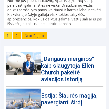
Norime Jus įspėti, lauktuvių, ypač iš egzotinių šalių,
parsivežti galima išties ne viską. Draudžiamų vežtis
daiktų sąrašai yra patys įvairiausi ir kartais labai netikėti.
Kiekvienoje šalyje galioja vis kitokios taisyklės,
apibrėžiančios, kokius daiktus galima įvežti į šalį ar iš jos
išsivežti, o kokius – ne. Leistini tabako
1
2
Next Page »
„Dangaus merginos“:
kaip slaugytoja Ellen
Church pakeitė
aviacijos istoriją
Estija: Šiaurės magija,
pavergianti širdį