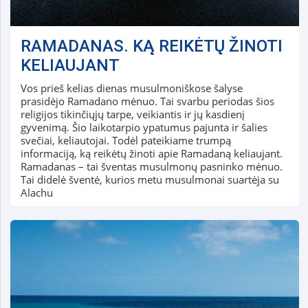
RAMADANAS. KĄ REIKĖTŲ ŽINOTI
KELIAUJANT
Vos prieš kelias dienas musulmoniškose šalyse
prasidėjo Ramadano mėnuo. Tai svarbu periodas šios
religijos tikinčiųjų tarpe, veikiantis ir jų kasdienį
gyvenimą. Šio laikotarpio ypatumus pajunta ir šalies
svečiai, keliautojai. Todėl pateikiame trumpą
informaciją, ką reikėtų žinoti apie Ramadaną keliaujant.
Ramadanas – tai šventas musulmonų pasninko mėnuo.
Tai didelė šventė, kurios metu musulmonai suartėja su
Alachu