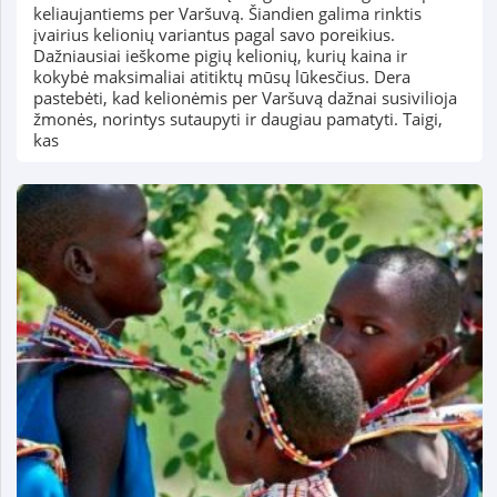
keliaujantiems per Varšuvą. Šiandien galima rinktis
įvairius kelionių variantus pagal savo poreikius.
Dažniausiai ieškome pigių kelionių, kurių kaina ir
kokybė maksimaliai atitiktų mūsų lūkesčius. Dera
pastebėti, kad kelionėmis per Varšuvą dažnai susivilioja
žmonės, norintys sutaupyti ir daugiau pamatyti. Taigi,
kas