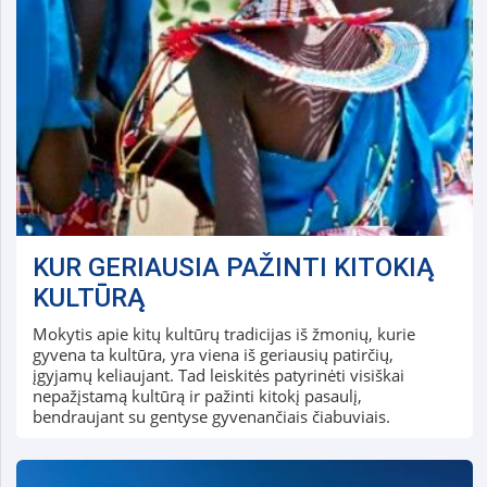
KUR GERIAUSIA PAŽINTI KITOKIĄ
KULTŪRĄ
Mokytis apie kitų kultūrų tradicijas iš žmonių, kurie
gyvena ta kultūra, yra viena iš geriausių patirčių,
įgyjamų keliaujant. Tad leiskitės patyrinėti visiškai
nepažįstamą kultūrą ir pažinti kitokį pasaulį,
bendraujant su gentyse gyvenančiais čiabuviais.