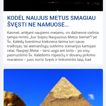
KODĖL NAUJUS METUS SMAGIAU
ŠVĘSTI NE NAMUOSE…
Kasmet, artėjant naujiems metams, vis dažnesnė viešnia
tampa mintis „kur švęsiu Naujuosius Metus šiemet“? Jei
Šv. Kalėdų šventimui kiekviena šeima turi savas
tradicijas, tai ateinančiųjų sutikimo scenarijus kartojasi
retai. Naujieji Metai – tarsi uoga ant torto – po visų
pasiruošimo Šv. Kalėdoms rūpesčių ir dovanų pirkimo
maratono – juos norisi švęsti ir linksmintis taip, kad