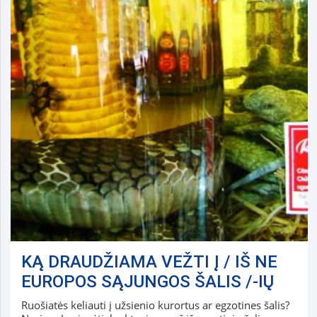
KĄ DRAUDŽIAMA VEŽTI Į / IŠ NE
EUROPOS SĄJUNGOS ŠALIS /-IŲ
Ruošiatės keliauti į užsienio kurortus ar egzotines šalis?