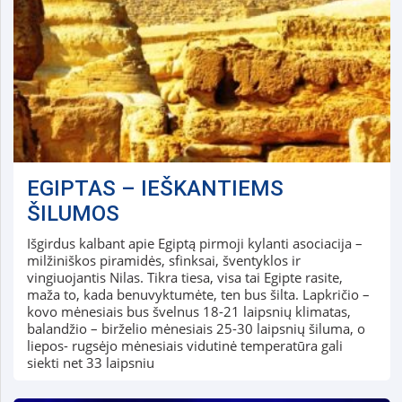
EGIPTAS – IEŠKANTIEMS
ŠILUMOS
Išgirdus kalbant apie Egiptą pirmoji kylanti asociacija –
milžiniškos piramidės, sfinksai, šventyklos ir
vingiuojantis Nilas. Tikra tiesa, visa tai Egipte rasite,
maža to, kada benuvyktumėte, ten bus šilta. Lapkričio –
kovo mėnesiais bus švelnus 18-21 laipsnių klimatas,
balandžio – birželio mėnesiais 25-30 laipsnių šiluma, o
liepos- rugsėjo mėnesiais vidutinė temperatūra gali
siekti net 33 laipsniu