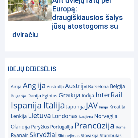
Ant dviejų ratų per
Europą:
draugiškiausios šalys
jūsų atostogoms su
dviračiu
IDĖJŲ DEBESĖLIS
Anglija
Austrija
Belgija
Airija
Australija
Barselona
InterRail
Graikija
Indija
Danija
Egiptas
Bulgarija
Italija
Ispanija
JAV
Japonija
Kroatija
Kinija
Lietuva
Londonas
Norvegija
Lenkija
Naujiena
Prancūzija
Olandija
Paryžius
Portugalija
Roma
Skrydžiai
Ryanair
Slovakija
Slidinėjimas
Stambulas