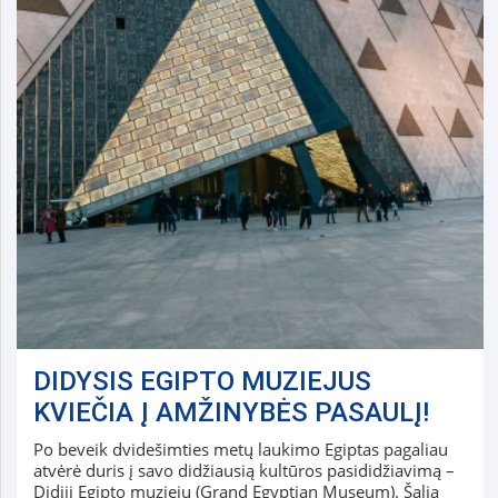
DIDYSIS EGIPTO MUZIEJUS
KVIEČIA Į AMŽINYBĖS PASAULĮ!
Po beveik dvidešimties metų laukimo Egiptas pagaliau
atvėrė duris į savo didžiausią kultūros pasididžiavimą –
Didįjį Egipto muziejų (Grand Egyptian Museum). Šalia