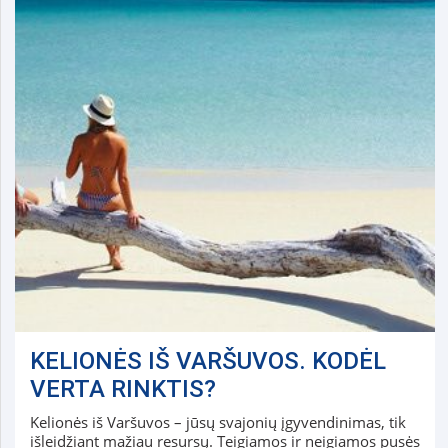
KELIONĖS IŠ VARŠUVOS. KODĖL
VERTA RINKTIS?
Kelionės iš Varšuvos – jūsų svajonių įgyvendinimas, tik
išleidžiant mažiau resursų. Teigiamos ir neigiamos pusės