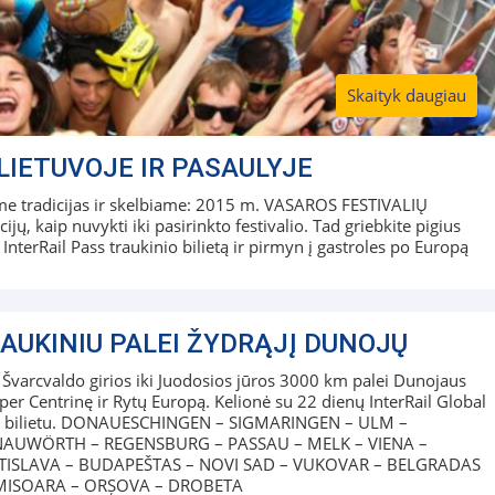
Skaityk daugiau
LIETUVOJE IR PASAULYJE
siame tradicijas ir skelbiame: 2015 m. VASAROS FESTIVALIŲ
 kaip nuvykti iki pasirinkto festivalio. Tad griebkite pigius
 InterRail Pass traukinio bilietą ir pirmyn į gastroles po Europą
AUKINIU PALEI ŽYDRĄJĮ DUNOJŲ
Švarcvaldo girios iki Juodosios jūros 3000 km palei Dunojaus
per Centrinę ir Rytų Europą. Kelionė su 22 dienų InterRail Global
s bilietu. DONAUESCHINGEN – SIGMARINGEN – ULM –
AUWÖRTH – REGENSBURG – PASSAU – MELK – VIENA –
TISLAVA – BUDAPEŠTAS – NOVI SAD – VUKOVAR – BELGRADAS
IMISOARA – ORȘOVA – DROBETA