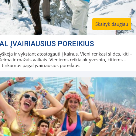
Skaityk daugiau
AL ĮVAIRIAUSIUS POREIKIUS
škėja ir vykstant atostogauti į kalnus. Vieni renkasi slides, kiti –
 šeima ir mažais vaikais. Vieniems reikia aktyvesnio, kitiems –
 tinkamus pagal įvairiausius poreikius.