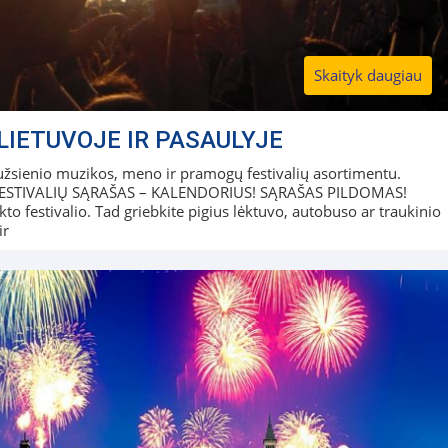
Skaityk daugiau
LIETUVOJE IR PASAULYJE
r užsienio muzikos, meno ir pramogų festivalių asortimentu.
S FESTIVALIŲ SĄRAŠAS – KALENDORIUS! SĄRAŠAS PILDOMAS!
to festivalio. Tad griebkite pigius lėktuvo, autobuso ar traukinio
ir