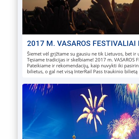
2017 M. VASAROS FESTIVALIAI 
Šiemet vėl grįžtame su gausiu ne tik Lietuvos, bet i
Tęsiame tradicijas ir skelbiame! 2017 m. VASARO
Pateikiame ir rekomendacijų, kaip nuvykti iki pasirink
bilietus, o gal net visą InterRail Pass traukinio bilietą 