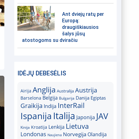
Ant dviejų ratų per
Europą:
draugiškiausios
šalys jūsų
atostogoms su dviračiu
IDĖJŲ DEBESĖLIS
Anglija
Austrija
Airija
Australija
Belgija
Danija
Egiptas
Barselona
Bulgarija
InterRail
Graikija
Indija
Italija
Ispanija
JAV
Japonija
Lietuva
Lenkija
Kroatija
Kinija
Londonas
Norvegija
Olandija
Naujiena