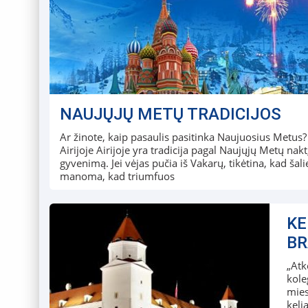
NAUJŲJŲ METŲ TRADICIJOS
Ar žinote, kaip pasaulis pasitinka Naujuosius Metus? K
Airijoje Airijoje yra tradicija pagal Naujųjų Metų nak
gyvenimą. Jei vėjas pučia iš Vakarų, tikėtina, kad šali
manoma, kad triumfuos
KE
BR
„Atk
kole
mies
keli