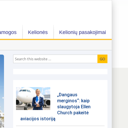
amogos
Kelionės
Kelionių pasakojimai
„Dangaus
merginos“: kaip
slaugytoja Ellen
Church pakeitė
aviacijos istoriją