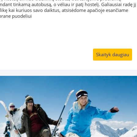
ndant tinkamą autobusą, o vėliau ir patį hostelį. Galiausiai radę jį
alikę kai kuriuos savo daiktus, atsisėdome apačioje esančiame
orane puodeliui
Skaityk daugiau