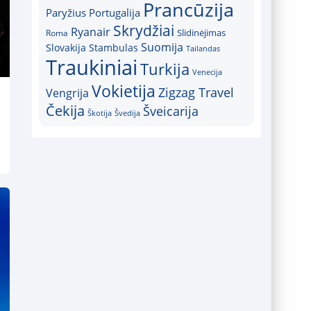
Prancūzija
Paryžius
Portugalija
Skrydžiai
Ryanair
Slidinėjimas
Roma
Suomija
Slovakija
Stambulas
Tailandas
Traukiniai
Turkija
Venecija
Vokietija
Zigzag Travel
Vengrija
Čekija
Šveicarija
Škotija
Švedija