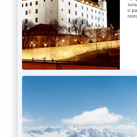
sura
ir p
rest