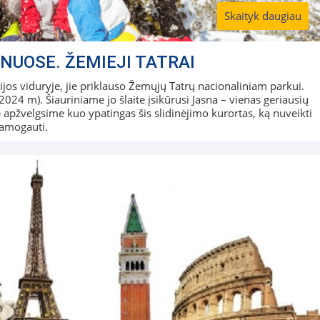
Skaityk daugiau
NUOSE. ŽEMIEJI TATRAI
kijos viduryje, jie priklauso Žemųjų Tatrų nacionaliniam parkui.
024 m). Šiauriniame jo šlaite įsikūrusi Jasna – vienas geriausių
 apžvelgsime kuo ypatingas šis slidinėjimo kurortas, ką nuveikti
ramogauti.