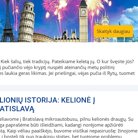
Skaityk daugiau
iek šalių, tiek tradicijų. Pateikiame keletą jų. O kur švęsite jūs?
tį pučiančio vėjo kryptį nuspėti ateinančių metų politinį
es laukia geras likimas. Jei priešingai, vėjas pučia iš Rytų, tuomet
LIONIŲ ISTORIJA: KELIONĖ Į
ATISLAVĄ
eliavome į Bratislavą mikroautobusu, pilnu kelionės draugų. Su
ga paprašėme būti išleidžiami, kadangi norėjome apžiūrėti
tą. Kaip vėliau paaiškėjo, buvome visiškai nepasiruošę: žinojome
ą į hostelį tik nuo traukinių stoties, bet turėjome problemų