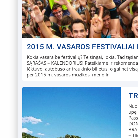
2015 M. VASAROS FESTIVALIAI 
Kokia vasara be festivalių? Teisingai, jokia. Tad tę
SĄRAŠAS – KALENDORIUS! Pateikiame ir rekomendacijų,
lėktuvo, autobuso ar traukinio bilietus, o gal net visą
per 2015 m. vasaros muzikos, meno ir
TR
Nuo 
upę 
Pas
DON
BRA
– T