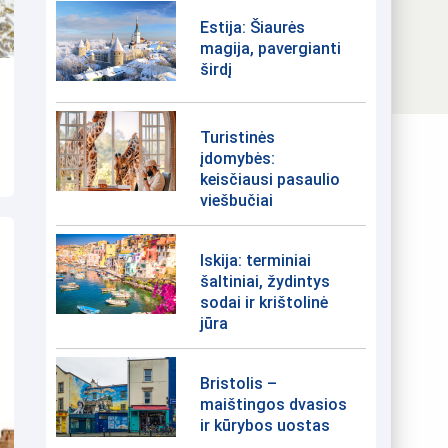
Estija: Šiaurės
magija, pavergianti
širdį
Turistinės
įdomybės:
keisčiausi pasaulio
viešbučiai
Iskija: terminiai
šaltiniai, žydintys
sodai ir krištolinė
jūra
Bristolis –
maištingos dvasios
ir kūrybos uostas