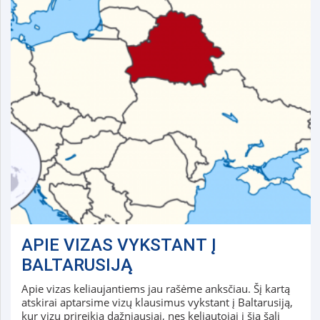
APIE VIZAS VYKSTANT Į
BALTARUSIJĄ
Apie vizas keliaujantiems jau rašėme anksčiau. Šį kartą
atskirai aptarsime vizų klausimus vykstant į Baltarusiją,
kur vizų prireikia dažniausiai, nes keliautojai į šią šalį