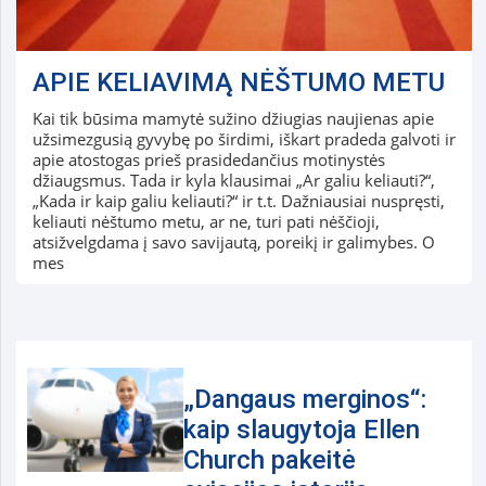
APIE KELIAVIMĄ NĖŠTUMO METU
Kai tik būsima mamytė sužino džiugias naujienas apie
užsimezgusią gyvybę po širdimi, iškart pradeda galvoti ir
apie atostogas prieš prasidedančius motinystės
džiaugsmus. Tada ir kyla klausimai „Ar galiu keliauti?“,
„Kada ir kaip galiu keliauti?“ ir t.t. Dažniausiai nuspręsti,
keliauti nėštumo metu, ar ne, turi pati nėščioji,
atsižvelgdama į savo savijautą, poreikį ir galimybes. O
mes
„Dangaus merginos“:
kaip slaugytoja Ellen
Church pakeitė