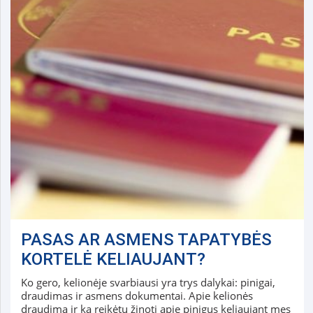
PASAS AR ASMENS TAPATYBĖS
KORTELĖ KELIAUJANT?
Ko gero, kelionėje svarbiausi yra trys dalykai: pinigai,
draudimas ir asmens dokumentai. Apie kelionės
draudimą ir ką reikėtų žinoti apie pinigus keliaujant mes