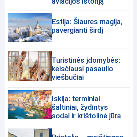
aviacijos istoriją
Estija: Šiaurės magija,
pavergianti širdį
Turistinės įdomybės:
keisčiausi pasaulio
viešbučiai
Iskija: terminiai
šaltiniai, žydintys
sodai ir krištolinė jūra