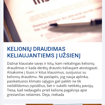
KELIONIŲ DRAUDIMAS
KELIAUJANTIEMS Į UŽSIENĮ
Dažnai klausiate savęs ir kitų, kam reikalingas kelionių
draudimas ir kada derėtų draustis keliaujant atostogauti.
Atsakome į šiuos ir kitus klausimus, susijusius su
kelionių draudimu. Ne paslaptis, jog nauja aplinka,
pasikeitusios klimato sąlygos gali palikti ne tik
neišdildomus įspūdžius, bet ir sukelti netikėtų pavojų.
Tiesa, kad nedaugelis prieš kelionę pagalvoja apie
gresiančias nelaimes. Deja, niekada