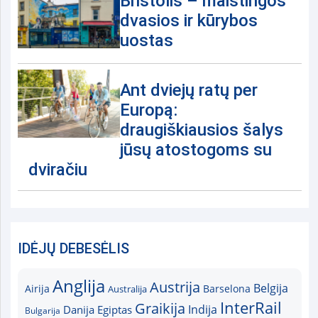
Bristolis – maištingos
dvasios ir kūrybos
uostas
Ant dviejų ratų per
Europą:
draugiškiausios šalys
jūsų atostogoms su
dviračiu
IDĖJŲ DEBESĖLIS
Anglija
Austrija
Belgija
Airija
Australija
Barselona
InterRail
Graikija
Indija
Danija
Egiptas
Bulgarija