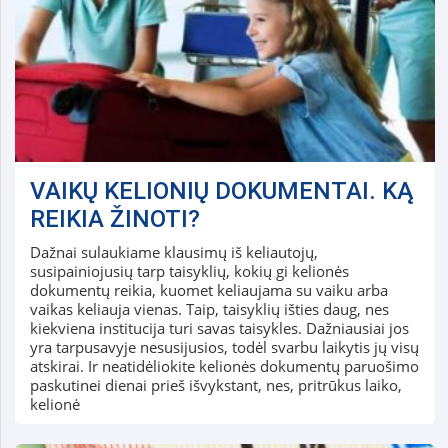
VAIKŲ KELIONIŲ DOKUMENTAI. KĄ
REIKIA ŽINOTI?
Dažnai sulaukiame klausimų iš keliautojų,
susipainiojusių tarp taisyklių, kokių gi kelionės
dokumentų reikia, kuomet keliaujama su vaiku arba
vaikas keliauja vienas. Taip, taisyklių išties daug, nes
kiekviena institucija turi savas taisykles. Dažniausiai jos
yra tarpusavyje nesusijusios, todėl svarbu laikytis jų visų
atskirai. Ir neatidėliokite kelionės dokumentų paruošimo
paskutinei dienai prieš išvykstant, nes, pritrūkus laiko,
kelionė