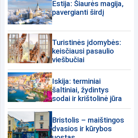
Estija: Šiaurės magija,
pavergianti širdį
Turistinės įdomybės:
keisčiausi pasaulio
viešbučiai
Iskija: terminiai
šaltiniai, žydintys
sodai ir krištolinė jūra
Bristolis – maištingos
dvasios ir kūrybos
uostas