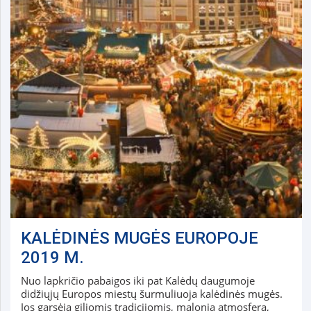
KALĖDINĖS MUGĖS EUROPOJE
2019 M.
Nuo lapkričio pabaigos iki pat Kalėdų daugumoje
didžiųjų Europos miestų šurmuliuoja kalėdinės mugės.
Jos garsėja giliomis tradicijomis, malonia atmosfera,