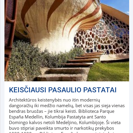
KEISČIAUSI PASAULIO PASTATAI
Architektūros keistenybės nuo itin modernių
dangoraižių iki medžio namelių, bet visas jas sieja vienas
bendras bruožas – jie tikrai keisti. Biblioteca Parque
España Medellin, Kolumbija Pastatyta ant Santo
Domingo kalvos netoli Medeljino, Kolumbijoje. Ši vieta
buvo stipriai paveikta smurto ir narkotikų prekybos