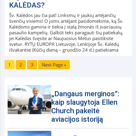
KALĖDAS?
Šv. Kalėdos jau čia pat! Linksmų ir jaukių artėjančių
švenčių visiems! O joms artėjant pasidomėkime, ką Šv.
Kalėdoms gamina ir tiekia į stalą žmonės iš įvairiausių
pasaulio kampelių. Galbūt teks paragauti šių patiekalų,
jei Kalėdas švęsite ar Naujuosius Metus pasitiksite
svetur. RYTŲ EUROPA Lietuvoje, Lenkijoje Šv. Kalėdų
išvakarėse (Kūčių dieną – gruodžio 24 d.) patiekiama
1
2
3
Next Page »
„Dangaus merginos“:
kaip slaugytoja Ellen
Church pakeitė
aviacijos istoriją