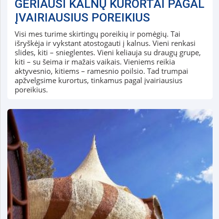
GERIAUSI KALNŲ KURORTAI PAGAL
ĮVAIRIAUSIUS POREIKIUS
Visi mes turime skirtingų poreikių ir pomėgių. Tai
išryškėja ir vykstant atostogauti į kalnus. Vieni renkasi
slides, kiti – snieglentes. Vieni keliauja su draugų grupe,
kiti – su šeima ir mažais vaikais. Vieniems reikia
aktyvesnio, kitiems – ramesnio poilsio. Tad trumpai
apžvelgsime kurortus, tinkamus pagal įvairiausius
poreikius.