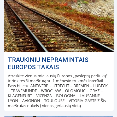
TRAUKINIU NEPRAMINTAIS
EUROPOS TAKAIS
Atraskite vienus mieliausių Europos „paslėptų perliukų“
ir rinkitės šį maršrutą su 1 mėnesio trukmės InterRail
Pass bilietu. ANTWERP – UTRECHT – BREMEN – LÜBECK
– TRAVEMÜNDE – WROCLAW – OLOMOUC – GRAZ –
KLAGENFURT – VICENZA – BOLOGNA – LAUSANNE –
LYON – AVIGNON – TOULOUSE – VITORIA-GASTEIZ Šis
maršrutas nukels į vienas geriausių vietų