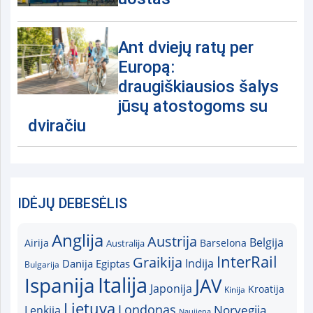
Ant dviejų ratų per
Europą:
draugiškiausios šalys
jūsų atostogoms su
dviračiu
IDĖJŲ DEBESĖLIS
Anglija
Austrija
Belgija
Airija
Australija
Barselona
InterRail
Graikija
Indija
Danija
Egiptas
Bulgarija
Italija
Ispanija
JAV
Japonija
Kroatija
Kinija
Lietuva
Londonas
Norvegija
Lenkija
Naujiena