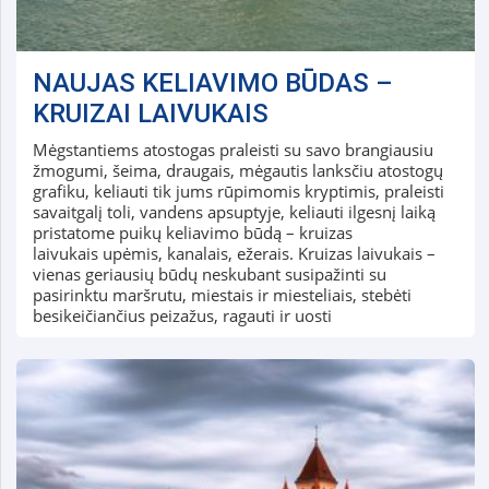
NAUJAS KELIAVIMO BŪDAS –
KRUIZAI LAIVUKAIS
Mėgstantiems atostogas praleisti su savo brangiausiu
žmogumi, šeima, draugais, mėgautis lanksčiu atostogų
grafiku, keliauti tik jums rūpimomis kryptimis, praleisti
savaitgalį toli, vandens apsuptyje, keliauti ilgesnį laiką
pristatome puikų keliavimo būdą – kruizas
laivukais upėmis, kanalais, ežerais. Kruizas laivukais –
vienas geriausių būdų neskubant susipažinti su
pasirinktu maršrutu, miestais ir miesteliais, stebėti
besikeičiančius peizažus, ragauti ir uosti