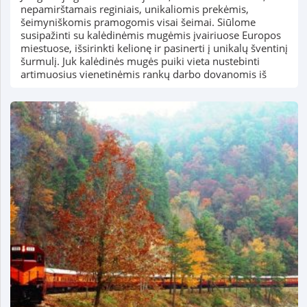
nepamirštamais reginiais, unikaliomis prekėmis,
šeimyniškomis pramogomis visai šeimai. Siūlome
susipažinti su kalėdinėmis mugėmis įvairiuose Europos
miestuose, išsirinkti kelionę ir pasinerti į unikalų šventinį
šurmulį. Juk kalėdinės mugės puiki vieta nustebinti
artimuosius vienetinėmis rankų darbo dovanomis iš