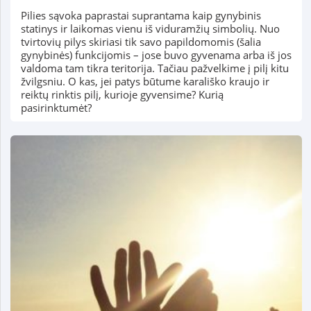
Pilies sąvoka paprastai suprantama kaip gynybinis
statinys ir laikomas vienu iš viduramžių simbolių. Nuo
tvirtovių pilys skiriasi tik savo papildomomis (šalia
gynybinės) funkcijomis – jose buvo gyvenama arba iš jos
valdoma tam tikra teritorija. Tačiau pažvelkime į pilį kitu
žvilgsniu. O kas, jei patys būtume karališko kraujo ir
reiktų rinktis pilį, kurioje gyvensime? Kurią
pasirinktumėt?