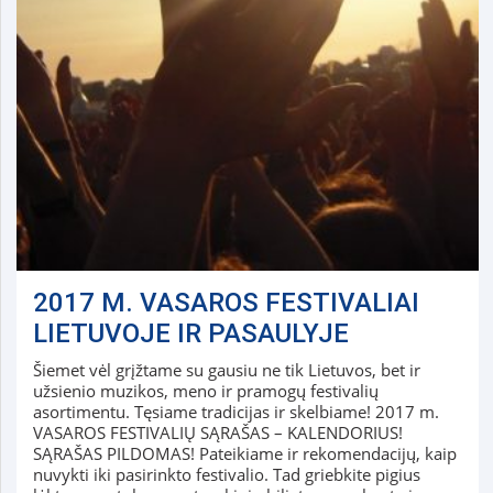
2017 M. VASAROS FESTIVALIAI
LIETUVOJE IR PASAULYJE
Šiemet vėl grįžtame su gausiu ne tik Lietuvos, bet ir
užsienio muzikos, meno ir pramogų festivalių
asortimentu. Tęsiame tradicijas ir skelbiame! 2017 m.
VASAROS FESTIVALIŲ SĄRAŠAS – KALENDORIUS!
SĄRAŠAS PILDOMAS! Pateikiame ir rekomendacijų, kaip
nuvykti iki pasirinkto festivalio. Tad griebkite pigius