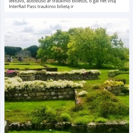
lėktuvo, autobuso ar traukinio bilietus, o gal net visą
InterRail Pass traukinio bilietą ir