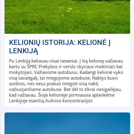
KELIONIŲ ISTORIJA: KELIONĖ Į
LENKIJĄ
Po Lenkiją keliavau visai neseniai. Į šią kelionę važiavau
kartu su ŠPRC Prekybos ir verslo skyriaus mokiniais bei
mokytojais. Važiavome autobusu. Kadangi kelionė vyko
visą savaitgalį, tai miegojome autobuse. Naktys buvo
sunkios, nes nesu pratusi miegoti visą naktį
važiuojančiame autobuse. Bet dėl to tikrai nesigailėjau,
kad važiavau. Šioje kelionėje pirmiausia aplankėme
Lenkijoje esančią Aušvico koncentracijos