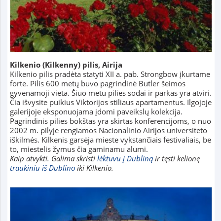
Kilkenio
(Kilkenny)
pilis, Airija
Kilkenio pilis pradėta statyti XII a. pab. Strongbow įkurtame
forte. Pilis 600 metų buvo pagrindinė Butler šeimos
gyvenamoji vieta. Šiuo metu pilies sodai ir parkas yra atviri.
Čia išvysite puikius Viktorijos stiliaus apartamentus. Ilgojoje
galerijoje eksponuojama įdomi paveikslų kolekcija.
Pagrindinis pilies bokštas yra skirtas konferencijoms, o nuo
2002 m. pilyje rengiamos Nacionalinio Airijos universiteto
iškilmės. Kilkenis garsėja mieste vykstančiais festivaliais, be
to, miestelis žymus čia gaminamu alumi.
Kaip atvykti. Galima skristi
lėktuvu į Dubliną
ir tęsti kelionę
traukiniu iš Dublino
iki Kilkenio.