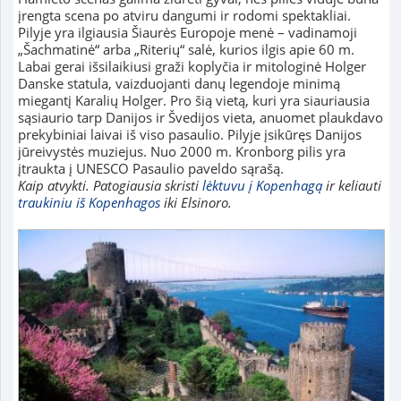
įrengta scena po atviru dangumi ir rodomi spektakliai.
Pilyje yra ilgiausia Šiaurės Europoje menė – vadinamoji
„Šachmatinė“ arba „Riterių“ salė, kurios ilgis apie 60 m.
Labai gerai išsilaikiusi graži koplyčia ir mitologinė Holger
Danske statula, vaizduojanti danų legendoje minimą
miegantį Karalių Holger. Pro šią vietą, kuri yra siauriausia
sąsiaurio tarp Danijos ir Švedijos vieta, anuomet plaukdavo
prekybiniai laivai iš viso pasaulio. Pilyje įsikūręs Danijos
jūreivystės muziejus. Nuo 2000 m. Kronborg pilis yra
įtraukta į UNESCO Pasaulio paveldo sąrašą.
Kaip atvykti. Patogiausia skristi
lėktuvu į Kopenhagą
ir keliauti
traukiniu iš Kopenhagos
iki Elsinoro.