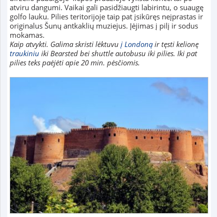
atviru dangumi. Vaikai gali pasidžiaugti labirintu, o suaugę
golfo lauku. Pilies teritorijoje taip pat įsikūręs neįprastas ir
originalus Šunų antkaklių muziejus. Įėjimas į pilį ir sodus
mokamas.
Kaip atvykti. Galima skristi lėktuvu
į Londoną
ir tęsti kelionę
traukiniu
iki Bearsted bei shuttle autobusu iki pilies. Iki pat
pilies teks paėjėti apie 20 min. pėsčiomis.