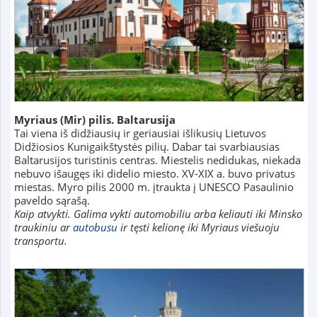
Myriaus
(Mir)
pilis. Baltarusija
Tai viena iš didžiausių ir geriausiai išlikusių Lietuvos
Didžiosios Kunigaikštystės pilių. Dabar tai svarbiausias
Baltarusijos turistinis centras. Miestelis nedidukas, niekada
nebuvo išaugęs iki didelio miesto. XV-XIX a. buvo privatus
miestas. Myro pilis 2000 m. įtraukta į UNESCO Pasaulinio
paveldo sąrašą.
Kaip atvykti. Galima vykti automobiliu arba keliauti iki Minsko
traukiniu ar
autobusu
ir tęsti kelionę iki Myriaus viešuoju
transportu.