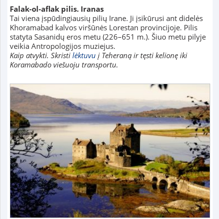
Falak-ol-aflak pilis. Iranas
Tai viena įspūdingiausių pilių Irane. Ji įsikūrusi ant didelės
Khoramabad kalvos viršūnės Lorestan provincijoje. Pilis
statyta Sasanidų eros metu (226–651 m.). Šiuo metu pilyje
veikia Antropologijos muziejus.
Kaip atvykti. Skristi
lėktuvu
į Teheraną ir tęsti kelionę iki
Koramabado viešuoju transportu.