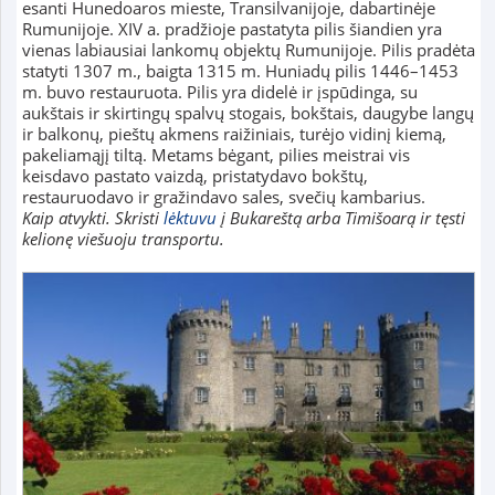
esanti Hunedoaros mieste, Transilvanijoje, dabartinėje
Rumunijoje. XIV a. pradžioje pastatyta pilis šiandien yra
vienas labiausiai lankomų objektų Rumunijoje. Pilis pradėta
statyti 1307 m., baigta 1315 m. Huniadų pilis 1446–1453
m. buvo restauruota. Pilis yra didelė ir įspūdinga, su
aukštais ir skirtingų spalvų stogais, bokštais, daugybe langų
ir balkonų, pieštų akmens raižiniais, turėjo vidinį kiemą,
pakeliamąjį tiltą. Metams bėgant, pilies meistrai vis
keisdavo pastato vaizdą, pristatydavo bokštų,
restauruodavo ir gražindavo sales, svečių kambarius.
Kaip atvykti. Skristi
lėktuvu
į Bukareštą arba Timišoarą ir tęsti
kelionę viešuoju transportu.