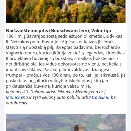
Noišvanšteino pilis
(Neuschwanstein)
, Vokietija
1861 m. į Bavarijos sostą sėdo aštuoniolikmetis Liudvikas
II. Netrukus po to Bavarijos Alpėse ant kalvos jis ėmėsi
statyti šią nuostabią pilį. Įkvėptas padavimų bei Richardo
Vagnerio operų, kurios įkūnija vokiečių legendas, Liudvikas
II projektavo buveinę su bokštais, smailiais bokšteliais ir
net dirbtine ola. Jos vidus dekoruotas ne vienu, bet keliais
įmantriais stiklais. Pasakų pilimi valdovas džiaugėsi
trumpai – praėjus vos 100 dienų po to, kai į ją įsikraustė, jis
paskelbtas negalinčiu valdyti ir iškeldintas į kitą jam
priklausančią buveinę, kurioje vėliau mirė.
Kaip atvykti. Galima skristi lėktuvu į Memingeną ar
į
Miuncheną
ir tęsti kelionę automobiliu arba
traukiniu
bei
autobusais.