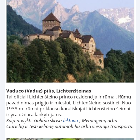
Vaduco (Vaduz) pilis, Lichtenšteinas
Tai oficiali Lichtenšteino princo rezidencija ir rūmai. Rūmų
pavadinimas prigijo ir miestui, Lichtenšteino sostinei. Nuo
1938 m. rūmai priklauso karališkajai Lichtenšteino šeimai
ir yra uždara lankytojams.
Kaip nuvykti. Galima skristi
lėktuvu
į Memingeną arba
Ciurichą ir tęsti kelionę automobiliu arba viešuoju transportu.