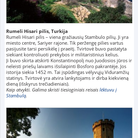
Rumeli Hisari pilis, Turkija
Rumeli Hisari pilis – viena gražiausių Stambulo pilių. Ji yra
miesto centre, Sariyer rajone. Tik peržengę pilies vartus
pasijusite tarsi persikėlę į praeitį. Tvirtovė buvo pastatyta
siekiant kontroliuoti prekybos ir militaristinius kelius.
Ji buvo skirta atskirti Konstantinopolį nuo Juodosios jūros ir
neleisti priešų laivams išsilaipinti Bosforo pakrantėje. Jos
istorija siekia 1452 m. Tai įspūdingas vėlyvųjų Viduramžių
statinys. Tvirtovė yra atvira lankytojams ir dirba kiekvieną
dieną (išskyrus trečiadieniais).
Kaip atvykti. Galima skristi tiesioginiais reisais
lėktuvu į
Stambulą
.