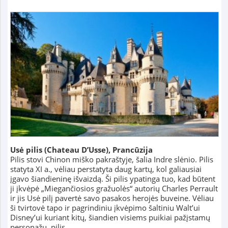
Usė pilis
(Chateau D’Usse),
Prancūzija
Pilis stovi Chinon miško pakraštyje, šalia Indre slėnio. Pilis
statyta XI a., vėliau perstatyta daug kartų, kol galiausiai
įgavo šiandieninę išvaizdą. Ši pilis ypatinga tuo, kad būtent
ji įkvėpė „Miegančiosios gražuolės“ autorių Charles Perrault
ir jis Usė pilį pavertė savo pasakos herojės buveine. Vėliau
ši tvirtovė tapo ir pagrindiniu įkvėpimo šaltiniu Walt’ui
Disney’ui kuriant kitų, šiandien visiems puikiai pažįstamų
personažų, pilis.