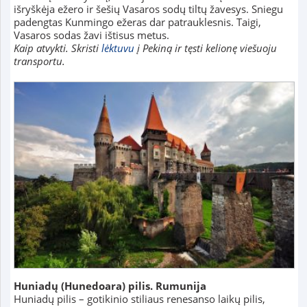
išryškėja ežero ir šešių Vasaros sodų tiltų žavesys. Sniegu
padengtas Kunmingo ežeras dar patrauklesnis. Taigi,
Vasaros sodas žavi ištisus metus.
Kaip atvykti. Skristi
lėktuvu
į Pekiną ir tęsti kelionę viešuoju
transportu.
Huniadų
(Hunedoara)
pilis. Rumunija
Huniadų pilis – gotikinio stiliaus renesanso laikų pilis,