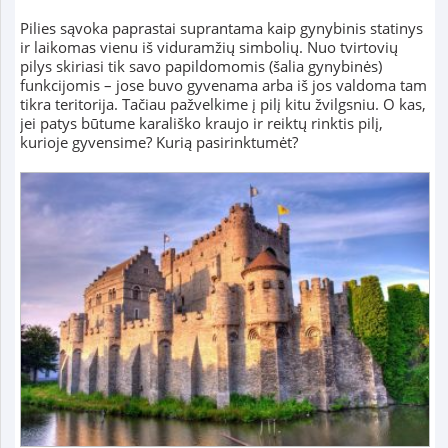
Pilies sąvoka paprastai suprantama kaip gynybinis statinys
ir laikomas vienu iš viduramžių simbolių. Nuo tvirtovių
pilys skiriasi tik savo papildomomis (šalia gynybinės)
funkcijomis – jose buvo gyvenama arba iš jos valdoma tam
tikra teritorija. Tačiau pažvelkime į pilį kitu žvilgsniu. O kas,
jei patys būtume karališko kraujo ir reiktų rinktis pilį,
kurioje gyvensime? Kurią pasirinktumėt?