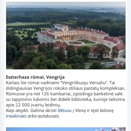
Eszterhaza rūmai, Vengrija
Kartais šie rūmai vadinami “Vengriškuoju Versaliu”. Tai
didingiausias Vengrijos rokoko stiliaus pastatų kompleksas.
Rūmuose yra net 126 kambariai, įspūdinga banketinė salė
su tapytomis lubomis bei didelė biblioteka, kurioje laikoma
apie 22 000 įvairių leidinių.
Kaip atvykti. Galima skristi
lėktuvu
į Vieną ir tęsti kelionę
traukiniais
arba autobusais.