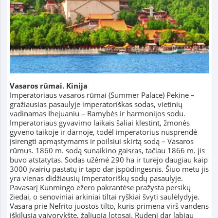
Vasaros rūmai. Kinija
Imperatoriaus vasaros rūmai (Summer Palace) Pekine –
gražiausias pasaulyje imperatoriškas sodas, vietinių
vadinamas Ihejuaniu – Ramybės ir harmonijos sodu.
Imperatoriaus gyvavimo laikais šaliai klestint, žmonės
gyveno taikoje ir darnoje, todėl imperatorius nusprendė
įsirengti apmąstymams ir poilsiui skirtą sodą – Vasaros
rūmus. 1860 m. sodą sunaikino gaisras, tačiau 1866 m. jis
buvo atstatytas. Sodas užėmė 290 ha ir turėjo daugiau kaip
3000 įvairių pastatų ir tapo dar įspūdingesnis. Šiuo metu jis
yra vienas didžiausių imperatoriškų sodų pasaulyje.
Pavasarį Kunmingo ežero pakrantėse pražysta persikų
žiedai, o senoviniai arkiniai tiltai ryškiai švyti saulėlydyje.
Vasarą prie Nefrito juostos tilto, kuris primena virš vandens
iškilusią vaivorykštę, žaliuoja lotosai. Rudenį dar labiau