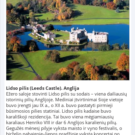
Lidso pilis (Leeds Castle). Anglija
Ežero saloje stovinti Lidso pilis su sodais – viena dailiausių
istorinių pilių Anglijoje. Mediniai įtvirtinimai šioje vietoje
buvo įrengti jau IX a., o XII a. buvo pastatyti pirmieji
būsimosios pilies statiniai. Lidso pilis kadaise buvo
karališkoji rezidencija. Tai buvo viena mėgiamiausių
karaliaus Henriko VIII ir dar 6 Anglijos karalienių pilių.
Gegužės mėnesį pilyje vyksta maisto ir vyno festivalis, o
birželio pabaigoje–liepos pradžioje vyksta koncertai po