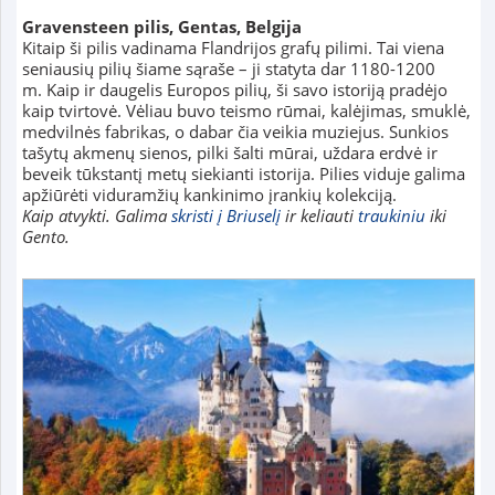
Gravensteen pilis, Gentas, Belgija
Kitaip ši pilis vadinama Flandrijos grafų pilimi. Tai viena
seniausių pilių šiame sąraše – ji statyta dar 1180-1200
m. Kaip ir daugelis Europos pilių, ši savo istoriją pradėjo
kaip tvirtovė. Vėliau buvo teismo rūmai, kalėjimas, smuklė,
medvilnės fabrikas, o dabar čia veikia muziejus. Sunkios
tašytų akmenų sienos, pilki šalti mūrai, uždara erdvė ir
beveik tūkstantį metų siekianti istorija. Pilies viduje galima
apžiūrėti viduramžių kankinimo įrankių kolekciją.
Kaip atvykti. Galima
skristi į Briuselį
ir keliauti
traukiniu
iki
Gento.