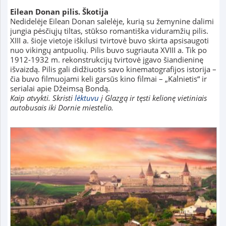
Eilean Donan pilis. Škotija
Nedidelėje Eilean Donan salelėje, kurią su žemynine dalimi
jungia pėsčiųjų tiltas, stūkso romantiška viduramžių pilis.
XIII a. šioje vietoje iškilusi tvirtovė buvo skirta apsisaugoti
nuo vikingų antpuolių. Pilis buvo sugriauta XVIII a. Tik po
1912-1932 m. rekonstrukcijų tvirtovė įgavo šiandieninę
išvaizdą. Pilis gali didžiuotis savo kinematografijos istorija –
čia buvo filmuojami keli garsūs kino filmai – „Kalnietis“ ir
serialai apie Džeimsą Bondą.
Kaip atvykti. Skristi
lėktuvu
į Glazgą ir tęsti kelionę vietiniais
autobusais iki Dornie miestelio.