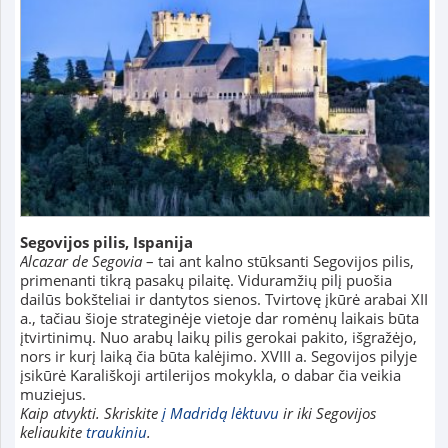
Segovijos pilis, Ispanija
Alcazar de Segovia
– tai ant kalno stūksanti Segovijos pilis,
primenanti tikrą pasakų pilaitę. Viduramžių pilį puošia
dailūs bokšteliai ir dantytos sienos. Tvirtovę įkūrė arabai XII
a., tačiau šioje strateginėje vietoje dar romėnų laikais būta
įtvirtinimų. Nuo arabų laikų pilis gerokai pakito, išgražėjo,
nors ir kurį laiką čia būta kalėjimo. XVIII a. Segovijos pilyje
įsikūrė Karališkoji artilerijos mokykla, o dabar čia veikia
muziejus.
Kaip atvykti. Skriskite
į Madridą lėktuvu
ir iki Segovijos
keliaukite
traukiniu
.