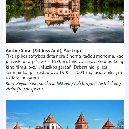
Anifo rūmai (Schloss Anif), Austrija
Tiksli pilies statybos data nėra žinoma, tačiau manoma, kad
pilis iškilo tarp 1520 ir 1530 m. Pilis ypač išgarsėjo po kelių
kino filmų, pvz., „Muzikos garsai“. Dabartiniai pilies
šeimininkai pilį restauravo 1995 – 2001 m., tačiau pilis yra
uždara lankymui.
Kaip atvykti. Galima skristi
lėktuvu
į Zalcburgą ir tęsti kelionę
viešuoju transportu.