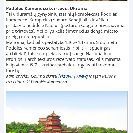
Podolės Kameneco tvirtovė. Ukraina
Tai viduramžių gynybinių statinių kompleksas Podolės
Kamenece. Kompleksą sudaro Senoji pilis ir vėliau
pristatyta nedidelė Naujoji (pastaroji saugojo privažiavimą
prie tvirtovės). Abi pilys kelis šimtmečius dengė miesto
prieigą nuo užpuolikų.
Manoma, kad pilis pastatyta 1362–1373 m. Šiuo metu
Podolės Kameneco senamiestis ir pilis – įspūdingas
architektūrinis kompleksas, kurį saugo Nacionalinio
istorijos ir architektūros rezervato statusas. Pilis minima
kaip vienas iš 7 Ukrainos stebuklų ir gausiai lankoma
turistų.
Kaip atvykti. Galima skristi
lėktuvu į Kijevą
ir tęsti kelionę
traukiniu iki Podolės Kameneco.