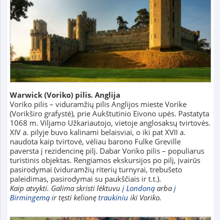
Warwick (Voriko) pilis. Anglija
Voriko pilis – viduramžių pilis Anglijos mieste Vorike
(Vorikširo grafystė), prie Aukštutinio Eivono upės. Pastatyta
1068 m. Viljamo Užkariautojo, vietoje anglosaksų tvirtovės.
XIV a. pilyje buvo kalinami belaisviai, o iki pat XVII a.
naudota kaip tvirtovė, vėliau barono Fulke Greville
paversta į rezidencinę pilį. Dabar Voriko pilis – populiarus
turistinis objektas. Rengiamos ekskursijos po pilį, įvairūs
pasirodymai (viduramžių riterių turnyrai, trebušeto
paleidimas, pasirodymai su paukščiais ir t.t.).
Kaip atvykti. Galima skristi lėktuvu
į Londoną
arba
į
Birmingemą
ir tęsti kelionę
traukiniu
iki Voriko.