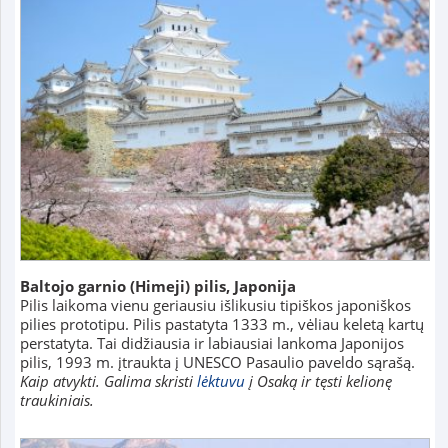
Baltojo garnio (Himeji) pilis, Japonija
Pilis laikoma vienu geriausiu išlikusiu tipiškos japoniškos
pilies prototipu. Pilis pastatyta 1333 m., vėliau keletą kartų
perstatyta. Tai didžiausia ir labiausiai lankoma Japonijos
pilis, 1993 m. įtraukta į UNESCO Pasaulio paveldo sąrašą.
Kaip atvykti. Galima skristi
lėktuvu
į Osaką ir tęsti kelionę
traukiniais.