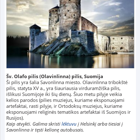
Šv. Olafo pilis (Olavinlinna) pilis, Suomija
Ši pilis yra šalia Savonlinna miesto. Olavinlinna tribokštė
pilis, statyta XV a., yra šiauriausia virduramžiška pilis,
išlikusi Suomijoje iki šių dienų. Šiuo metu pilyje veikia
kelios parodos (pilies muziejus, kuriame eksponuojami
artefaktai, rasti pilyje, ir Ortodoksų muziejus, kuriame
eksponuojami religinės tematikos artefaktai iš Suomijos ir
Rusijos).
Kaip atvykti. Galima skristi
lėktuvu
į Helsinkį arba tiesiai į
Savonlinna
ir tęsti kelionę autobusais.