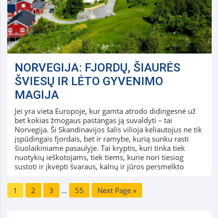
NORVEGIJA: FJORDŲ, ŠIAURĖS
ŠVIESŲ IR LĖTO GYVENIMO
MAGIJA
Jei yra vieta Europoje, kur gamta atrodo didingesnė už
bet kokias žmogaus pastangas ją suvaldyti – tai
Norvegija. Ši Skandinavijos šalis vilioja keliautojus ne tik
įspūdingais fjordais, bet ir ramybe, kurią sunku rasti
šiuolaikiniame pasaulyje. Tai kryptis, kuri tinka tiek
nuotykių ieškotojams, tiek tiems, kurie nori tiesiog
sustoti ir įkvėpti švaraus, kalnų ir jūros persmelkto
1
2
3
…
55
Next Page »