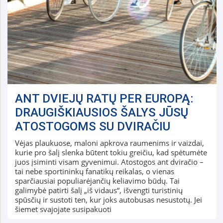
ANT DVIEJŲ RATŲ PER EUROPĄ:
DRAUGIŠKIAUSIOS ŠALYS JŪSŲ
ATOSTOGOMS SU DVIRAČIU
Vėjas plaukuose, maloni apkrova raumenims ir vaizdai,
kurie pro šalį slenka būtent tokiu greičiu, kad spėtumėte
juos įsiminti visam gyvenimui. Atostogos ant dviračio –
tai nebe sportininkų fanatikų reikalas, o vienas
sparčiausiai populiarėjančių keliavimo būdų. Tai
galimybė patirti šalį „iš vidaus“, išvengti turistinių
spūsčių ir sustoti ten, kur joks autobusas nesustotų. Jei
šiemet svajojate susipakuoti