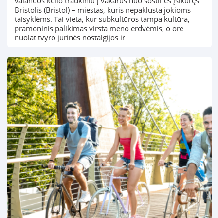
valandos kelio traukiniu į vakarus nuo sostinės įsikūręs
Bristolis (Bristol) – miestas, kuris nepaklūsta jokioms
taisyklėms. Tai vieta, kur subkultūros tampa kultūra,
pramoninis palikimas virsta meno erdvėmis, o ore
nuolat tvyro jūrinės nostalgijos ir