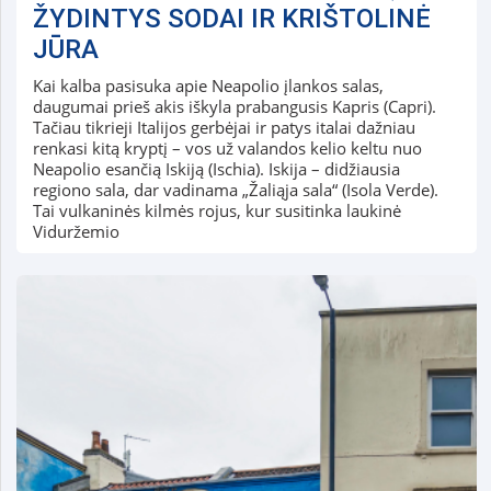
ŽYDINTYS SODAI IR KRIŠTOLINĖ
JŪRA
Kai kalba pasisuka apie Neapolio įlankos salas,
daugumai prieš akis iškyla prabangusis Kapris (Capri).
Tačiau tikrieji Italijos gerbėjai ir patys italai dažniau
renkasi kitą kryptį – vos už valandos kelio keltu nuo
Neapolio esančią Iskiją (Ischia). Iskija – didžiausia
regiono sala, dar vadinama „Žaliąja sala“ (Isola Verde).
Tai vulkaninės kilmės rojus, kur susitinka laukinė
Viduržemio