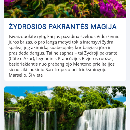
ŽYDROSIOS PAKRANTĖS MAGIJA
Įsivaizduokite rytą, kai jus pažadina švelnus Viduržemio
jūros brizas, o pro langą matyti tokia intensyvi žydra
spalva, jog akimirką suabejojate, kur baigiasi jūra ir
prasideda dangus. Tai ne sapnas – tai Žydroji pakrantė
(Côte d’Azur), legendinis Prancūzijos Rivjeros ruožas,
besidriekiantis nuo prabangiojo Mentono prie Italijos
sienos iki laukinio San Tropezo bei triukšmingojo
Marselio. Ši vieta