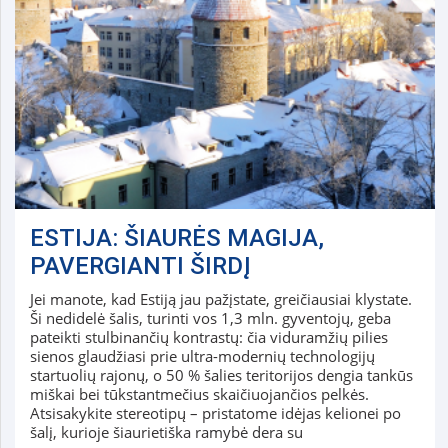
ESTIJA: ŠIAURĖS MAGIJA,
PAVERGIANTI ŠIRDĮ
Jei manote, kad Estiją jau pažįstate, greičiausiai klystate.
Ši nedidelė šalis, turinti vos 1,3 mln. gyventojų, geba
pateikti stulbinančių kontrastų: čia viduramžių pilies
sienos glaudžiasi prie ultra-modernių technologijų
startuolių rajonų, o 50 % šalies teritorijos dengia tankūs
miškai bei tūkstantmečius skaičiuojančios pelkės.
Atsisakykite stereotipų – pristatome idėjas kelionei po
šalį, kurioje šiaurietiška ramybė dera su