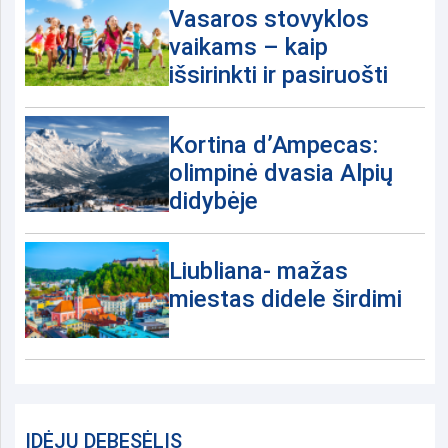
Vasaros stovyklos
vaikams – kaip
išsirinkti ir pasiruošti
Kortina d’Ampecas:
olimpinė dvasia Alpių
didybėje
Liubliana- mažas
miestas didele širdimi
IDĖJŲ DEBESĖLIS