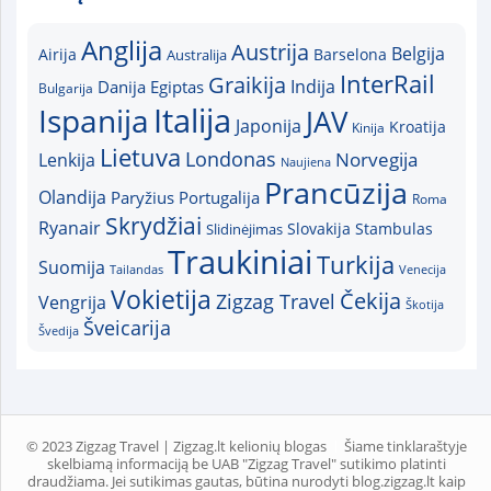
Anglija
Austrija
Belgija
Airija
Australija
Barselona
InterRail
Graikija
Indija
Danija
Egiptas
Bulgarija
Italija
Ispanija
JAV
Japonija
Kroatija
Kinija
Lietuva
Londonas
Norvegija
Lenkija
Naujiena
Prancūzija
Olandija
Paryžius
Portugalija
Roma
Skrydžiai
Ryanair
Slovakija
Slidinėjimas
Stambulas
Traukiniai
Turkija
Suomija
Tailandas
Venecija
Vokietija
Čekija
Zigzag Travel
Vengrija
Škotija
Šveicarija
Švedija
© 2023 Zigzag Travel | Zigzag.lt kelionių blogas
Šiame tinklaraštyje
skelbiamą informaciją be UAB "Zigzag Travel" sutikimo platinti
draudžiama. Jei sutikimas gautas, būtina nurodyti blog.zigzag.lt kaip