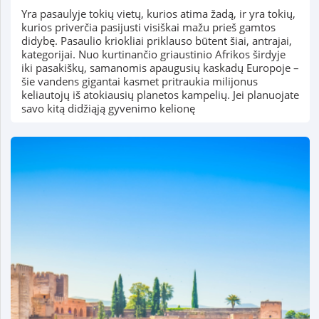
Yra pasaulyje tokių vietų, kurios atima žadą, ir yra tokių,
kurios priverčia pasijusti visiškai mažu prieš gamtos
didybę. Pasaulio kriokliai priklauso būtent šiai, antrajai,
kategorijai. Nuo kurtinančio griaustinio Afrikos širdyje
iki pasakiškų, samanomis apaugusių kaskadų Europoje –
šie vandens gigantai kasmet pritraukia milijonus
keliautojų iš atokiausių planetos kampelių. Jei planuojate
savo kitą didžiąją gyvenimo kelionę