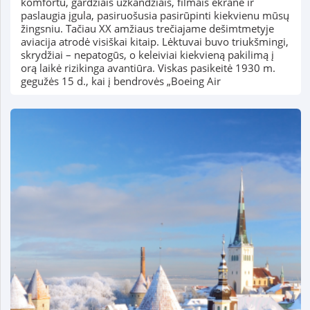
komfortu, gardžiais užkandžiais, filmais ekrane ir
paslaugia įgula, pasiruošusia pasirūpinti kiekvienu mūsų
žingsniu. Tačiau XX amžiaus trečiajame dešimtmetyje
aviacija atrodė visiškai kitaip. Lėktuvai buvo triukšmingi,
skrydžiai – nepatogūs, o keleiviai kiekvieną pakilimą į
orą laikė rizikinga avantiūra. Viskas pasikeitė 1930 m.
gegužės 15 d., kai į bendrovės „Boeing Air