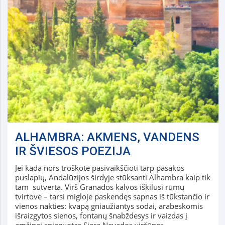
ALHAMBRA: AKMENS, VANDENS
IR ŠVIESOS POEZIJA
Jei kada nors troškote pasivaikščioti tarp pasakos
puslapių, Andalūzijos širdyje stūksanti Alhambra kaip tik
tam sutverta. Virš Granados kalvos iškilusi rūmų
tvirtovė – tarsi migloje paskendęs sapnas iš tūkstančio ir
vienos nakties: kvapą gniaužiantys sodai, arabeskomis
išraizgytos sienos, fontanų šnabždesys ir vaizdas į
amžinai snieguotas Siera Nevados viršūnes…