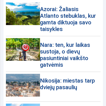
Azorai: Žaliasis
Atlanto stebuklas, kur
gamta diktuoja savo
taisykles
Nara: ten, kur laikas
sustoja, o dievų
pasiuntiniai vaikšto
gatvėmis
Nikosija: miestas tarp
dviejų pasaulių