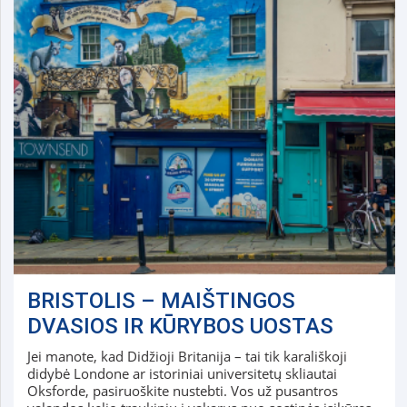
BRISTOLIS – MAIŠTINGOS
DVASIOS IR KŪRYBOS UOSTAS
Jei manote, kad Didžioji Britanija – tai tik karališkoji
didybė Londone ar istoriniai universitetų skliautai
Oksforde, pasiruoškite nustebti. Vos už pusantros