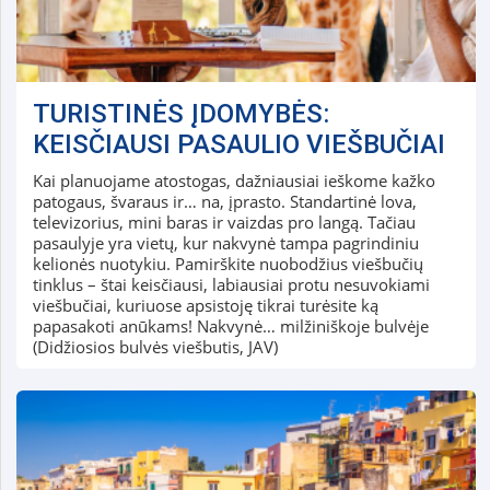
TURISTINĖS ĮDOMYBĖS:
KEISČIAUSI PASAULIO VIEŠBUČIAI
Kai planuojame atostogas, dažniausiai ieškome kažko
patogaus, švaraus ir… na, įprasto. Standartinė lova,
televizorius, mini baras ir vaizdas pro langą. Tačiau
pasaulyje yra vietų, kur nakvynė tampa pagrindiniu
kelionės nuotykiu. Pamirškite nuobodžius viešbučių
tinklus – štai keisčiausi, labiausiai protu nesuvokiami
viešbučiai, kuriuose apsistoję tikrai turėsite ką
papasakoti anūkams! Nakvynė… milžiniškoje bulvėje
(Didžiosios bulvės viešbutis, JAV)