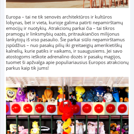
Europa – tai ne tik senovės architektūros ir kultūros
lobynas, bet ir vieta, kurioje galima patirti nepamirštamų
emocijų ir nuotykių. Atrakcionų parkai čia – tai tikros
pramogų ir linksmybių oazės, pritraukiančios milijonus
lankytojų iš viso pasaulio. Šie parkai siūlo nepamirštamus
įspūdžius – nuo pasakų pilių iki greitaeigių amerikietiškų
kalnelių, kurie patiks ir vaikams, ir suaugusiems. Jei savo
atostogoms ieškote adrenalino dozės ir pasakų magijos,
tuomet ši apžvalga apie populiariausius Europos atrakcionų
parkus kaip tik jums!