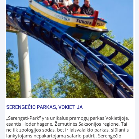
SERENGEČIO PARKAS, VOKIETIJA
„Serengeti-Park“ yra unikalus pramogų parkas Vokietijoje,
esantis Hodenhagene, Žemutinės Saksonijos regione. Tai
ne tik zoologijos sodas, bet ir laisvalaikio parkas, siūlantis
lankytojams nepakartojamą safario patirtį. Serengečio