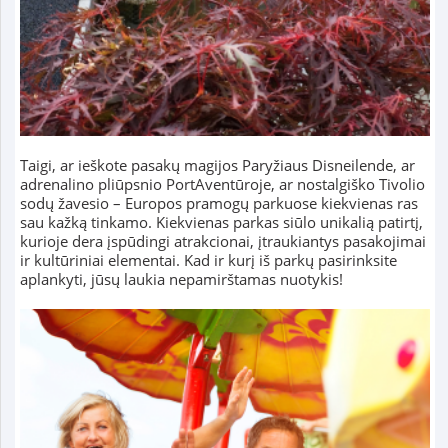
Taigi, ar ieškote pasakų magijos Paryžiaus Disneilende, ar
adrenalino pliūpsnio PortAventūroje, ar nostalgiško Tivolio
sodų žavesio – Europos pramogų parkuose kiekvienas ras
sau kažką tinkamo. Kiekvienas parkas siūlo unikalią patirtį,
kurioje dera įspūdingi atrakcionai, įtraukiantys pasakojimai
ir kultūriniai elementai. Kad ir kurį iš parkų pasirinksite
aplankyti, jūsų laukia nepamirštamas nuotykis!