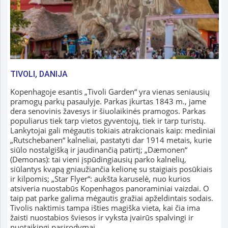
TIVOLI, DANIJA
Kopenhagoje esantis „Tivoli Garden“ yra vienas seniausių
pramogų parkų pasaulyje. Parkas įkurtas 1843 m., jame
dera senovinis žavesys ir šiuolaikinės pramogos. Parkas
populiarus tiek tarp vietos gyventojų, tiek ir tarp turistų.
Lankytojai gali mėgautis tokiais atrakcionais kaip: mediniai
„Rutschebanen“ kalneliai, pastatyti dar 1914 metais, kurie
siūlo nostalgišką ir jaudinančią patirtį; „Dæmonen“
(Demonas): tai vieni įspūdingiausių parko kalnelių,
siūlantys kvapą gniaužiančia kelionę su staigiais posūkiais
ir kilpomis; „Star Flyer“: aukšta karuselė, nuo kurios
atsiveria nuostabūs Kopenhagos panoraminiai vaizdai. O
taip pat parke galima mėgautis gražiai apželdintais sodais.
Tivolis naktimis tampa išties magiška vieta, kai čia ima
žaisti nuostabios šviesos ir vyksta įvairūs spalvingi ir
nuotaikingi pasirodymai.