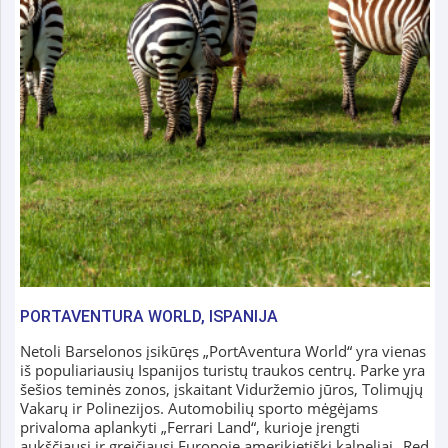
PORTAVENTURA WORLD, ISPANIJA
Netoli Barselonos įsikūręs „PortAventura World“ yra vienas
iš populiariausių Ispanijos turistų traukos centrų. Parke yra
šešios teminės zonos, įskaitant Viduržemio jūros, Tolimųjų
Vakarų ir Polinezijos. Automobilių sporto mėgėjams
privaloma aplankyti „Ferrari Land“, kurioje įrengti
aukščiausi ir greičiausi Europoje amerikietiški kalneliai „Red