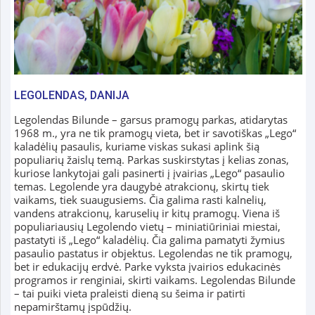
LEGOLENDAS, DANIJA
Legolendas Bilunde – garsus pramogų parkas, atidarytas
1968 m., yra ne tik pramogų vieta, bet ir savotiškas „Lego“
kaladėlių pasaulis, kuriame viskas sukasi aplink šią
populiarių žaislų temą. Parkas suskirstytas į kelias zonas,
kuriose lankytojai gali pasinerti į įvairias „Lego“ pasaulio
temas. Legolende yra daugybė atrakcionų, skirtų tiek
vaikams, tiek suaugusiems. Čia galima rasti kalnelių,
vandens atrakcionų, karuselių ir kitų pramogų. Viena iš
populiariausių Legolendo vietų – miniatiūriniai miestai,
pastatyti iš „Lego“ kaladėlių. Čia galima pamatyti žymius
pasaulio pastatus ir objektus. Legolendas ne tik pramogų,
bet ir edukacijų erdvė. Parke vyksta įvairios edukacinės
programos ir renginiai, skirti vaikams. Legolendas Bilunde
– tai puiki vieta praleisti dieną su šeima ir patirti
nepamirštamų įspūdžių.