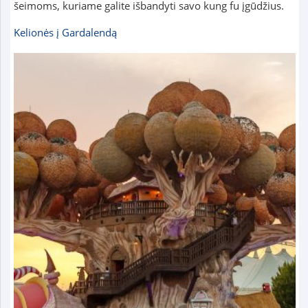
šeimoms, kuriame galite išbandyti savo kung fu įgūdžius.
Kelionės į Gardalendą