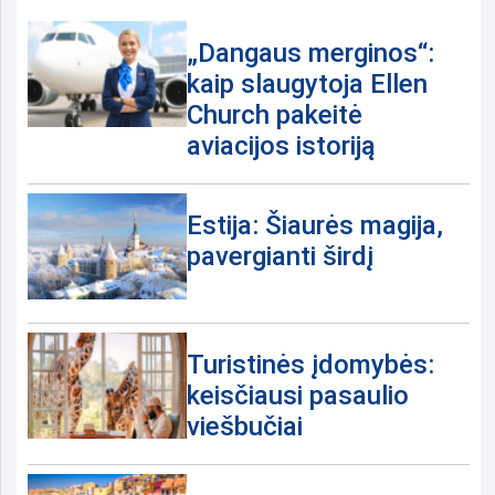
„Dangaus merginos“:
kaip slaugytoja Ellen
Church pakeitė
aviacijos istoriją
Estija: Šiaurės magija,
pavergianti širdį
Turistinės įdomybės:
keisčiausi pasaulio
viešbučiai