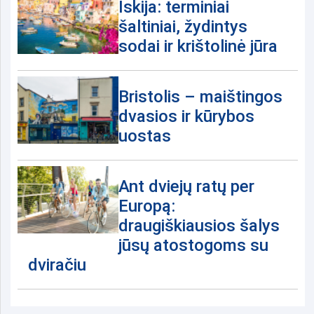
Iskija: terminiai
šaltiniai, žydintys
sodai ir krištolinė jūra
Bristolis – maištingos
dvasios ir kūrybos
uostas
Ant dviejų ratų per
Europą:
draugiškiausios šalys
jūsų atostogoms su
dviračiu