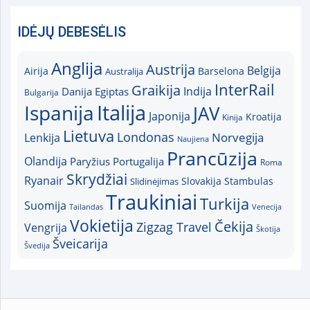
IDĖJŲ DEBESĖLIS
Anglija
Austrija
Belgija
Airija
Australija
Barselona
InterRail
Graikija
Indija
Danija
Egiptas
Bulgarija
Italija
Ispanija
JAV
Japonija
Kroatija
Kinija
Lietuva
Londonas
Norvegija
Lenkija
Naujiena
Prancūzija
Olandija
Paryžius
Portugalija
Roma
Skrydžiai
Ryanair
Slovakija
Slidinėjimas
Stambulas
Traukiniai
Turkija
Suomija
Tailandas
Venecija
Vokietija
Čekija
Zigzag Travel
Vengrija
Škotija
Šveicarija
Švedija