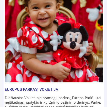
EUROPOS PARKAS, VOKIETIJA
Didžiausias Vokietijoje pramogų parkas „Europa-Park“ – tai
neįtikėtinas nuotykių ir kultūrinio pažinimo derinys. Parke,
suskirstytame į temines zonas, vaizduojančias įvairias