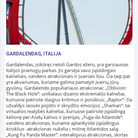
GARDALENDAS, ITALIJA
Gardalendas, įsikūręs netoli Gardos ežero, yra garsiausias
Italijos pramogų parkas. Jis garsėja savo įspūdingais
kalneliais, vandens atrakcionais ir įvairiais šou. Čia taip pat
yra akvariumas, kuriame galima pamatyti įvairių jūrų
gyvūnų. Gardalendo populiariausi atrakcionai: „Oblivion:
The Black Hole“: unikalaus dizaino ekstremalūs kalneliai,
kuriuose patirsite staigius kritimus ir posūkius; „Raptor“: čia
užvaldys laisvės pojūtis ir skrydžio emocijos; „Shaman“: tai
virtualios realybės kalneliai, kuriuose patirsite įspūdingą
kelionę per Andų kalnus ir prerijas; „Fuga da Atlantide“:
vandens atrakcionas, kuriame aplankysite įspūdingus
krioklius -atrakcionas nukelia į mitinę Atlantidos salą;
„Kung Fu Panda Master“: interaktyvus atrakcionas, skirtas