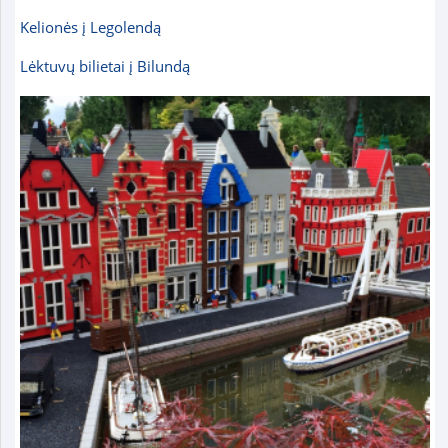
Kelionės į Legolendą
Lėktuvų bilietai į Bilundą