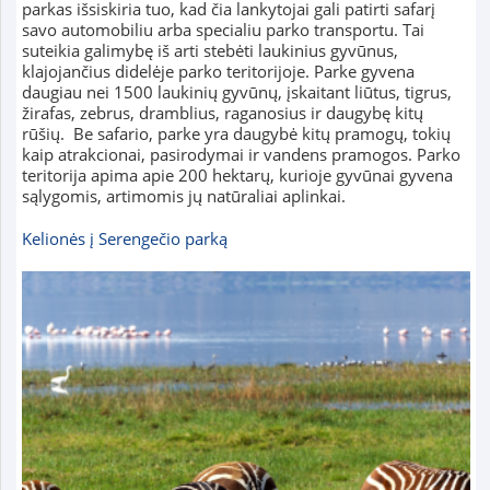
parkas išsiskiria tuo, kad čia lankytojai gali patirti safarį
savo automobiliu arba specialiu parko transportu. Tai
suteikia galimybę iš arti stebėti laukinius gyvūnus,
klajojančius didelėje parko teritorijoje. Parke gyvena
daugiau nei 1500 laukinių gyvūnų, įskaitant liūtus, tigrus,
žirafas, zebrus, dramblius, raganosius ir daugybę kitų
rūšių. Be safario, parke yra daugybė kitų pramogų, tokių
kaip atrakcionai, pasirodymai ir vandens pramogos. Parko
teritorija apima apie 200 hektarų, kurioje gyvūnai gyvena
sąlygomis, artimomis jų natūraliai aplinkai.
Kelionės į Serengečio parką