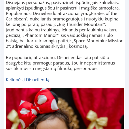
Disnėjaus personažus, pasivažinėti įspūdingais kalneliais,
aplankyti įspūdingus šou ir pasinerti į magišką atmosferą.
Populiariausi Disneilendo atrakcionai yra: „Pirates of the
Caribbean“, nukeliantis pramogautojus į nuotykių kupiną
kelionę po piratų pasaulį; „Big Thunder Mountain“:
jaudinantis kalnų traukinys, lekiantis per laukinių vakarų
peizažą; „Phantom Manor“: šis vaiduoklių namas siūlo
baisią, bet kartu ir smagią patirtį; „Space Mountain: Mission
2“: adrenalino kupinas skrydis į kosmosą.
Be populiarių atrakcionų, Disneilendas taip pat siūlo
daugybę kitų pramogų: paradus, šou ir nepamirštamus
susitikimus su mėgstamų filmukų personažais.
Kelionės į Disneilendą