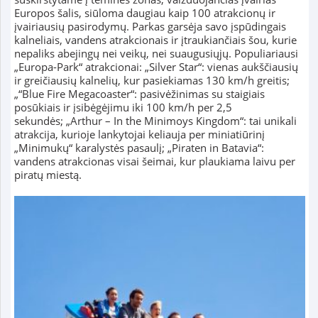
Europos šalis, siūloma daugiau kaip 100 atrakcionų ir
įvairiausių pasirodymų. Parkas garsėja savo įspūdingais
kalneliais, vandens atrakcionais ir įtraukiančiais šou, kurie
nepaliks abejingų nei veikų, nei suaugusiųjų. Populiariausi
„Europa-Park“ atrakcionai: „Silver Star“: vienas aukščiausių
ir greičiausių kalnelių, kur pasiekiamas 130 km/h greitis;
„“Blue Fire Megacoaster“: pasivėžinimas su staigiais
posūkiais ir įsibėgėjimu iki 100 km/h per 2,5
sekundės; „Arthur – In the Minimoys Kingdom“: tai unikali
atrakcija, kurioje lankytojai keliauja per miniatiūrinį
„Minimukų“ karalystės pasaulį; „Piraten in Batavia“:
vandens atrakcionas visai šeimai, kur plaukiama laivu per
piratų miestą.