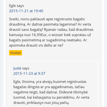
Egle
says
2015-11-21 at 19:40
Sveiki, noriu paklausti apie registruoto bagažo
draudimą. Ar dažnai pasimeta lagaminai? Ar verta
drausti savo bagažą? Ryanair radau, kad draudimas
kainuoja nuo 16,99Eur, o wizzair kiek supratau už
bagažo pasimetimą ar sugadinimą neatsako. Ar
apsimoka drausti vis delto ar ne?
Atsakyti
Justė
says
2015-11-23 at 9:37
Egle, žinoma, yra atvejų kuomet registruotas
bagažas dingsta ar yra apgadinamas, tačiau
negalime teigti, kad dažnai. Didesnė tikimybė
tuomet, kai keliaujama su persėdimu. Ar verta
drausti, priklausys nuo jūsų pačių.