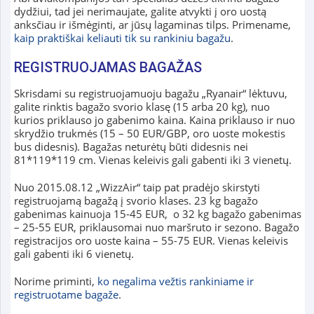
dydžiui, tad jei nerimaujate, galite atvykti į oro uostą
anksčiau ir išmėginti, ar jūsų lagaminas tilps. Primename,
kaip praktiškai keliauti tik su rankiniu bagažu
.
REGISTRUOJAMAS BAGAŽAS
Skrisdami su registruojamuoju bagažu „Ryanair“ lėktuvu,
galite rinktis bagažo svorio klasę (15 arba 20 kg), nuo
kurios priklauso jo gabenimo kaina. Kaina priklauso ir nuo
skrydžio trukmės (15 – 50 EUR/GBP, oro uoste mokestis
bus didesnis). Bagažas neturėtų būti didesnis nei
81*119*119 cm. Vienas keleivis gali gabenti iki 3 vienetų.
Nuo 2015.08.12 „WizzAir“ taip pat pradėjo skirstyti
registruojamą bagažą į svorio klases. 23 kg bagažo
gabenimas kainuoja 15-45 EUR, o 32 kg bagažo gabenimas
– 25-55 EUR, priklausomai nuo maršruto ir sezono. Bagažo
registracijos oro uoste kaina – 55-75 EUR. Vienas keleivis
gali gabenti iki 6 vienetų.
Norime priminti,
ko negalima vežtis rankiniame ir
registruotame bagaže
.