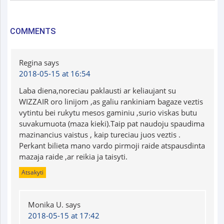
COMMENTS
Regina
says
2018-05-15 at 16:54
Laba diena,noreciau paklausti ar keliaujant su
WIZZAIR oro linijom ,as galiu rankiniam bagaze veztis
vytintu bei rukytu mesos gaminiu ,surio viskas butu
suvakumuota (maza kieki).Taip pat naudoju spaudima
mazinancius vaistus , kaip tureciau juos veztis .
Perkant bilieta mano vardo pirmoji raide atspausdinta
mazaja raide ,ar reikia ja taisyti.
Atsakyti
Monika U.
says
2018-05-15 at 17:42