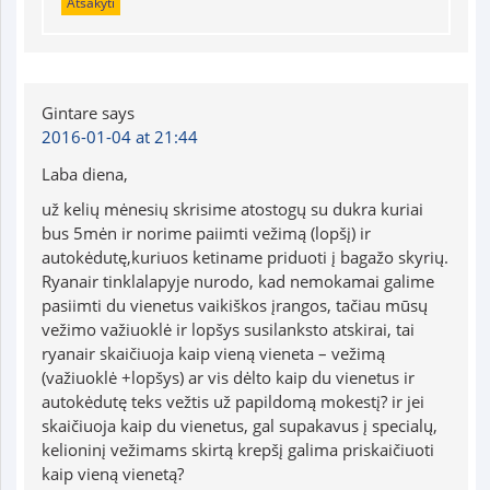
Atsakyti
Gintare
says
2016-01-04 at 21:44
Laba diena,
už kelių mėnesių skrisime atostogų su dukra kuriai
bus 5mėn ir norime paiimti vežimą (lopšį) ir
autokėdutę,kuriuos ketiname priduoti į bagažo skyrių.
Ryanair tinklalapyje nurodo, kad nemokamai galime
pasiimti du vienetus vaikiškos įrangos, tačiau mūsų
vežimo važiuoklė ir lopšys susilanksto atskirai, tai
ryanair skaičiuoja kaip vieną vieneta – vežimą
(važiuoklė +lopšys) ar vis dėlto kaip du vienetus ir
autokėdutę teks vežtis už papildomą mokestį? ir jei
skaičiuoja kaip du vienetus, gal supakavus į specialų,
kelioninį vežimams skirtą krepšį galima priskaičiuoti
kaip vieną vienetą?