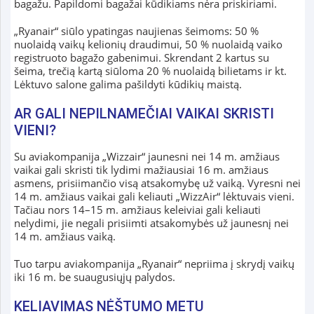
bagažu. Papildomi bagažai kūdikiams nėra priskiriami.
„Ryanair“ siūlo ypatingas naujienas šeimoms: 50 %
nuolaidą vaikų kelionių draudimui, 50 % nuolaidą vaiko
registruoto bagažo gabenimui. Skrendant 2 kartus su
šeima, trečią kartą siūloma 20 % nuolaidą bilietams ir kt.
Lėktuvo salone galima pašildyti kūdikių maistą.
AR GALI NEPILNAMEČIAI VAIKAI SKRISTI
VIENI?
Su aviakompanija „Wizzair“ jaunesni nei 14 m. amžiaus
vaikai gali skristi tik lydimi mažiausiai 16 m. amžiaus
asmens, prisiimančio visą atsakomybę už vaiką. Vyresni nei
14 m. amžiaus vaikai gali keliauti „WizzAir“ lėktuvais vieni.
Tačiau nors 14–15 m. amžiaus keleiviai gali keliauti
nelydimi, jie negali prisiimti atsakomybės už jaunesnį nei
14 m. amžiaus vaiką.
Tuo tarpu aviakompanija „Ryanair“ nepriima į skrydį vaikų
iki 16 m. be suaugusiųjų palydos.
KELIAVIMAS NĖŠTUMO METU