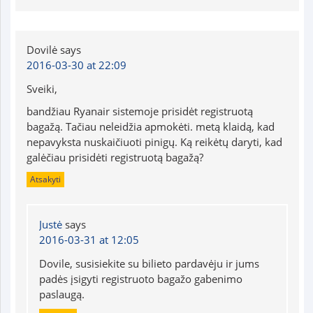
Dovilė
says
2016-03-30 at 22:09
Sveiki,
bandžiau Ryanair sistemoje prisidėt registruotą
bagažą. Tačiau neleidžia apmokėti. metą klaidą, kad
nepavyksta nuskaičiuoti pinigų. Ką reikėtų daryti, kad
galėčiau prisidėti registruotą bagažą?
Atsakyti
Justė
says
2016-03-31 at 12:05
Dovile, susisiekite su bilieto pardavėju ir jums
padės įsigyti registruoto bagažo gabenimo
paslaugą.