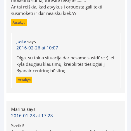
mokėtina suma, turėsite teisę tei……..
Ar tai reiškia, kad atvykus į orouostą gali tekti
susimokėti ir dar neaišku kiek???
Atsakyti
Justė
says
2016-02-26 at 10:07
Olga, su tokia situacija dar nesame susidūrę :) Jei
kyla daugiau klausimų, kreipkitės tiesiogiai į
Ryanair centrinę būstinę.
Atsakyti
Marina
says
2016-01-28 at 17:28
Sveiki!