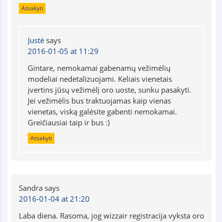
Atsakyti
Justė
says
2016-01-05 at 11:29
Gintare, nemokamai gabenamų vežimėlių
modeliai nedetalizuojami. Keliais vienetais
įvertins jūsų vežimėlį oro uoste, sunku pasakyti.
Jei vežimėlis bus traktuojamas kaip vienas
vienetas, viską galėsite gabenti nemokamai.
Greičiausiai taip ir bus :)
Atsakyti
Sandra
says
2016-01-04 at 21:20
Laba diena. Rasoma, jog wizzair registracija vyksta oro