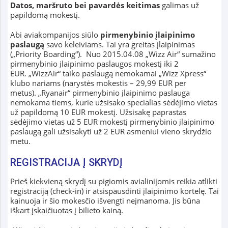
Datos, maršruto bei pavardės keitimas
galimas už
papildomą mokestį.
Abi aviakompanijos siūlo
pirmenybinio įlaipinimo
paslaugą
savo keleiviams. Tai yra greitas įlaipinimas
(„Priority Boarding“). Nuo 2015.04.08 „Wizz Air“ sumažino
pirmenybinio įlaipinimo paslaugos mokestį iki 2
EUR. „WizzAir“ taiko paslaugą nemokamai „Wizz Xpress“
klubo nariams (narystės mokestis – 29,99 EUR per
metus). „Ryanair“ pirmenybinio įlaipinimo paslauga
nemokama tiems, kurie užsisako specialias sėdėjimo vietas
už papildomą 10 EUR mokestį. Užsisakę paprastas
sėdėjimo vietas už 5 EUR mokestį pirmenybinio įlaipinimo
paslaugą gali užsisakyti už 2 EUR asmeniui vieno skrydžio
metu.
REGISTRACIJA Į SKRYDĮ
Prieš kiekvieną skrydį su pigiomis avialinijomis reikia atlikti
registraciją (check-in) ir atsispausdinti įlaipinimo kortelę. Tai
kainuoja ir šio mokesčio išvengti neįmanoma. Jis būna
iškart įskaičiuotas į bilieto kainą.