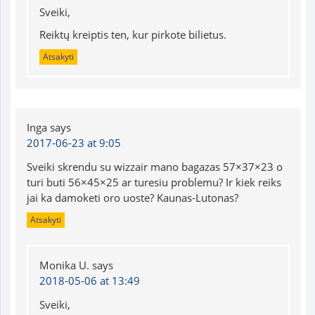
Sveiki,
Reiktų kreiptis ten, kur pirkote bilietus.
Atsakyti
Inga
says
2017-06-23 at 9:05
Sveiki skrendu su wizzair mano bagazas 57×37×23 o
turi buti 56×45×25 ar turesiu problemu? Ir kiek reiks
jai ka damoketi oro uoste? Kaunas-Lutonas?
Atsakyti
Monika U.
says
2018-05-06 at 13:49
Sveiki,