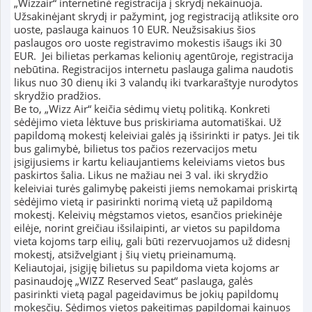
„Wizzair“ internetinė registracija į skrydį nekainuoja.
Užsakinėjant skrydį ir pažymint, jog registraciją atliksite oro
uoste, paslauga kainuos 10 EUR. Neužsisakius šios
paslaugos oro uoste registravimo mokestis išaugs iki 30
EUR. Jei bilietas perkamas kelionių agentūroje, registracija
nebūtina. Registracijos internetu paslauga galima naudotis
likus nuo 30 dienų iki 3 valandų iki tvarkaraštyje nurodytos
skrydžio pradžios.
Be to, „Wizz Air“ keičia sėdimų vietų politiką. Konkreti
sėdėjimo vieta lėktuve bus priskiriama automatiškai. Už
papildomą mokestį keleiviai galės ją išsirinkti ir patys. Jei tik
bus galimybė, bilietus tos pačios rezervacijos metu
įsigijusiems ir kartu keliaujantiems keleiviams vietos bus
paskirtos šalia. Likus ne mažiau nei 3 val. iki skrydžio
keleiviai turės galimybę pakeisti jiems nemokamai priskirtą
sėdėjimo vietą ir pasirinkti norimą vietą už papildomą
mokestį. Keleivių mėgstamos vietos, esančios priekinėje
eilėje, norint greičiau išsilaipinti, ar vietos su papildoma
vieta kojoms tarp eilių, gali būti rezervuojamos už didesnį
mokestį, atsižvelgiant į šių vietų prieinamumą.
Keliautojai, įsigiję bilietus su papildoma vieta kojoms ar
pasinaudoję „WIZZ Reserved Seat“ paslauga, galės
pasirinkti vietą pagal pageidavimus be jokių papildomų
mokesčių. Sėdimos vietos pakeitimas papildomai kainuos