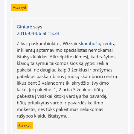
Atsakyti
Gintarė
says
2016-04-06 at 15:34
Zilva, paskambinkite į Wizzair
skambučių centrą
ir klientų aptarnavimo specialistas nemokamai
ištaisys klaidas. Atkreipkite dėmesį, kad rašybos
klaidų taisymui taikomos šios sąlygos: reikia
pakeisti ne daugiau kaip 3 ženklus ir prašymas
pateiktas paskambinus į mūsų skambučių centrą
likus bent 3 valandoms iki skrydžio išvykimo
laiko. Jei pakeitus 1, 2 arba 3 ženklus būtų
pakeista į visiškai kitokį vardą arba pavardę,
būtų pritaikytas vardo ir pavardės keitimo
mokestis, nes toks pakeitimas nelaikomas
rašybos klaidų ištaisymu.
Atsakyti