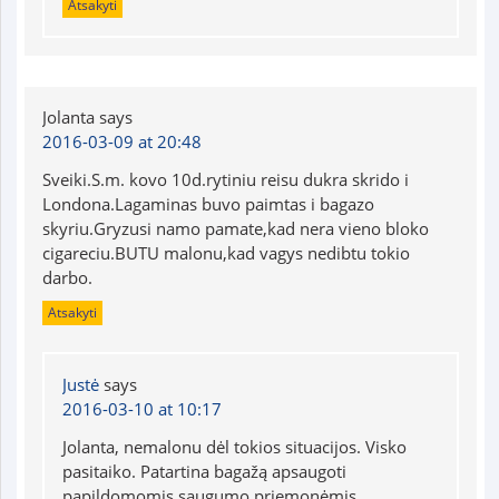
Atsakyti
Jolanta
says
2016-03-09 at 20:48
Sveiki.S.m. kovo 10d.rytiniu reisu dukra skrido i
Londona.Lagaminas buvo paimtas i bagazo
skyriu.Gryzusi namo pamate,kad nera vieno bloko
cigareciu.BUTU malonu,kad vagys nedibtu tokio
darbo.
Atsakyti
Justė
says
2016-03-10 at 10:17
Jolanta, nemalonu dėl tokios situacijos. Visko
pasitaiko. Patartina bagažą apsaugoti
papildomomis saugumo priemonėmis.