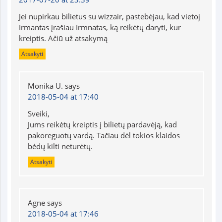
Jei nupirkau bilietus su wizzair, pastebėjau, kad vietoj
Irmantas įrašiau Irmnatas, ką reikėtų daryti, kur
kreiptis. Ačiū už atsakymą
Atsakyti
Monika U.
says
2018-05-04 at 17:40
Sveiki,
Jums reikėtų kreiptis į bilietų pardavėją, kad
pakoreguotų vardą. Tačiau dėl tokios klaidos
bėdų kilti neturėtų.
Atsakyti
Agne
says
2018-05-04 at 17:46