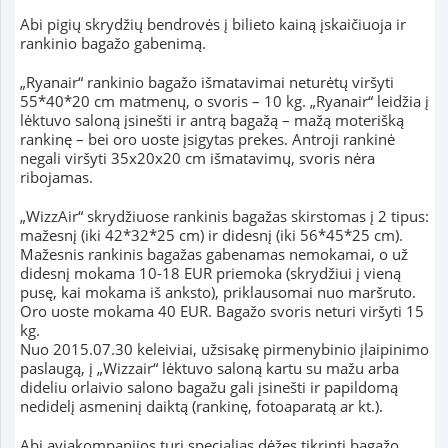
Abi pigių skrydžių bendrovės į bilieto kainą įskaičiuoja ir
rankinio bagažo gabenimą.
„Ryanair“ rankinio bagažo išmatavimai neturėtų viršyti
55*40*20 cm matmenų, o svoris – 10 kg. „Ryanair“ leidžia į
lėktuvo saloną įsinešti ir antrą bagažą – mažą moterišką
rankinę – bei oro uoste įsigytas prekes. Antroji rankinė
negali viršyti 35x20x20 cm išmatavimų, svoris nėra
ribojamas.
„WizzAir“ skrydžiuose rankinis bagažas skirstomas į 2 tipus:
mažesnį (iki 42*32*25 cm) ir didesnį (iki 56*45*25 cm).
Mažesnis rankinis bagažas gabenamas nemokamai, o už
didesnį mokama 10-18 EUR priemoka (skrydžiui į vieną
pusę, kai mokama iš anksto), priklausomai nuo maršruto.
Oro uoste mokama 40 EUR. Bagažo svoris neturi viršyti 15
kg.
Nuo 2015.07.30 keleiviai, užsisakę pirmenybinio įlaipinimo
paslaugą, į „Wizzair“ lėktuvo saloną kartu su mažu arba
dideliu orlaivio salono bagažu gali įsinešti ir papildomą
nedidelį asmeninį daiktą (rankinę, fotoaparatą ar kt.).
Abi aviakompanijos turi specialias dėžes tikrinti bagažo