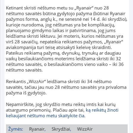
Ketinant skristi nėštumo metu su „Ryanair“ nuo 28
nėštumo savaitės būtina gydytojo pažyma (būtinai Ryanair
pažymos forma, anglų k., ne senesnė nei 14 d. iki skrydžio),
kurioje nurodoma, jog nėštumas yra be komplikacijų,
planuojamo gimdymo laikas ir patvirtinama, jog jums
leidžiama skristi lėktuvu. Jei moteris, kurios nėštumas yra
virš 28 savaičių, nepateikia reikiamos pažymos, „Ryanair“
aviakompanija turi teisę atsisakyti keleivę skraidinti.
Pateikus reikiamą pažymą, dvynukų, trynukų ar daugiau
vaikų besilaukiančioms moterims leidžiama skristi iki 32
nėštumo savaitės, o besilaukiančioms vieno vaiko – iki 36
nėštumo savaitės.
Renkantis „WizzAir“ leidžiama skristi iki 34 nėštumo
savaitės, tačiau jau nuo 28 nėštumo savaitės yra privaloma
pažyma iš gydytojo.
Nepamirškite, jog skrydžio metu reiktų imtis kai kurių
atsargumo priemonių. Plačiau apie tai,
ką reikėtų žinoti
keliaujant nėštumo metu skaitykite čia
.
Žymės:
Ryanair
,
Skrydžiai
,
WizzAir