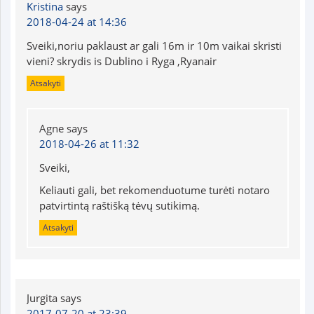
Kristina
says
2018-04-24 at 14:36
Sveiki,noriu paklaust ar gali 16m ir 10m vaikai skristi
vieni? skrydis is Dublino i Ryga ,Ryanair
Atsakyti
Agne
says
2018-04-26 at 11:32
Sveiki,
Keliauti gali, bet rekomenduotume turėti notaro
patvirtintą raštišką tėvų sutikimą.
Atsakyti
Jurgita
says
2017-07-20 at 23:39