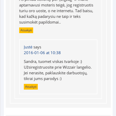
aptarnavusi moteris teigė, jog registruotis
turiu oro uoste, o ne internetu. Tad baisu,
kad kažką padarysiu ne taip ir teks
susimokėt papildomai..
Atsakyti
Justė
says
2016-01-06 at 10:38
Sandra, tuomet viskas tvarkoje :)
Užsiregistruosite prie Wizzair langelio.
Jei nerasite, paklauskite darbuotojų,
tikrai jums parodys :)
Atsakyti