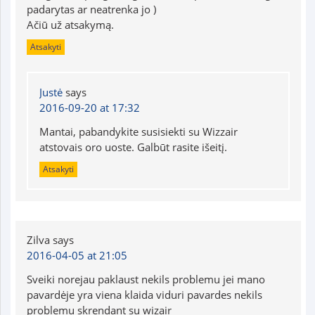
padarytas ar neatrenka jo )
Ačiū už atsakymą.
Atsakyti
Justė
says
2016-09-20 at 17:32
Mantai, pabandykite susisiekti su Wizzair
atstovais oro uoste. Galbūt rasite išeitį.
Atsakyti
Zilva
says
2016-04-05 at 21:05
Sveiki norejau paklaust nekils problemu jei mano
pavardėje yra viena klaida viduri pavardes nekils
problemu skrendant su wizair