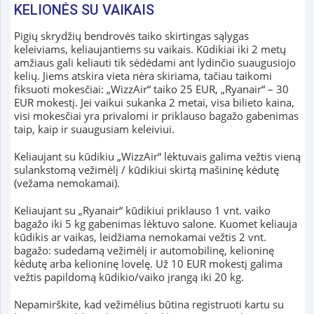
KELIONĖS SU VAIKAIS
Pigių skrydžių bendrovės taiko skirtingas sąlygas
keleiviams, keliaujantiems su vaikais. Kūdikiai iki 2 metų
amžiaus gali keliauti tik sėdėdami ant lydinčio suaugusiojo
kelių. Jiems atskira vieta nėra skiriama, tačiau taikomi
fiksuoti mokesčiai: „WizzAir“ taiko 25 EUR, „Ryanair“ – 30
EUR mokestį. Jei vaikui sukanka 2 metai, visa bilieto kaina,
visi mokesčiai yra privalomi ir priklauso bagažo gabenimas
taip, kaip ir suaugusiam keleiviui.
Keliaujant su kūdikiu „WizzAir“ lėktuvais galima vežtis vieną
sulankstomą vežimėlį / kūdikiui skirtą mašininę kėdutę
(vežama nemokamai).
Keliaujant su „Ryanair“ kūdikiui priklauso 1 vnt. vaiko
bagažo iki 5 kg gabenimas lėktuvo salone. Kuomet keliauja
kūdikis ar vaikas, leidžiama nemokamai vežtis 2 vnt.
bagažo: sudedamą vežimėlį ir automobilinę, kelioninę
kėdutę arba kelioninę lovelę. Už 10 EUR mokestį galima
vežtis papildomą kūdikio/vaiko įrangą iki 20 kg.
Nepamirškite, kad vežimėlius būtina registruoti kartu su