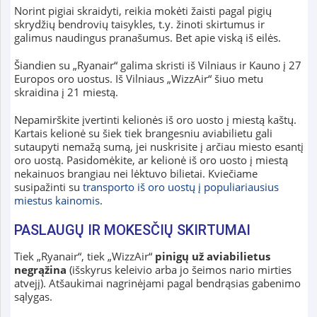
Norint pigiai skraidyti, reikia mokėti žaisti pagal pigių
skrydžių bendrovių taisykles, t.y. žinoti skirtumus ir
galimus naudingus pranašumus. Bet apie viską iš eilės.
Šiandien su „Ryanair“ galima skristi iš Vilniaus ir Kauno į 27
Europos oro uostus. Iš Vilniaus „WizzAir“ šiuo metu
skraidina į 21 miestą.
Nepamirškite įvertinti kelionės iš oro uosto į miestą kaštų.
Kartais kelionė su šiek tiek brangesniu aviabilietu gali
sutaupyti nemažą sumą, jei nuskrisite į arčiau miesto esantį
oro uostą. Pasidomėkite, ar kelionė iš oro uosto į miestą
nekainuos brangiau nei lėktuvo bilietai. Kviečiame
susipažinti su
transporto iš oro uostų į populiariausius
miestus kainomis
.
PASLAUGŲ IR MOKESČIŲ SKIRTUMAI
Tiek „Ryanair“, tiek „WizzAir“
pinigų už aviabilietus
negrąžina
(išskyrus keleivio arba jo šeimos nario mirties
atvejį). Atšaukimai nagrinėjami pagal bendrąsias gabenimo
sąlygas.