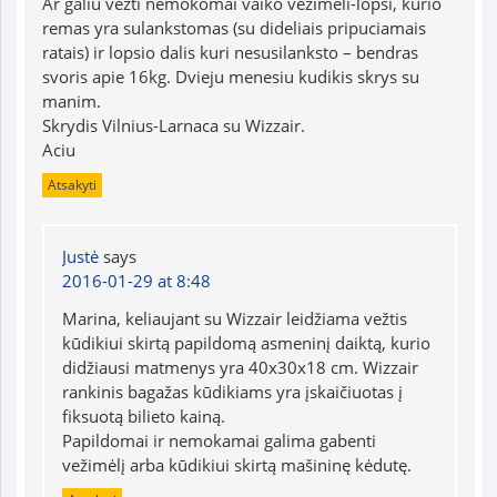
Ar galiu vezti nemokomai vaiko vezimeli-lopsi, kurio
remas yra sulankstomas (su dideliais pripuciamais
ratais) ir lopsio dalis kuri nesusilanksto – bendras
svoris apie 16kg. Dvieju menesiu kudikis skrys su
manim.
Skrydis Vilnius-Larnaca su Wizzair.
Aciu
Atsakyti
Justė
says
2016-01-29 at 8:48
Marina, keliaujant su Wizzair leidžiama vežtis
kūdikiui skirtą papildomą asmeninį daiktą, kurio
didžiausi matmenys yra 40x30x18 cm. Wizzair
rankinis bagažas kūdikiams yra įskaičiuotas į
fiksuotą bilieto kainą.
Papildomai ir nemokamai galima gabenti
vežimėlį arba kūdikiui skirtą mašininę kėdutę.