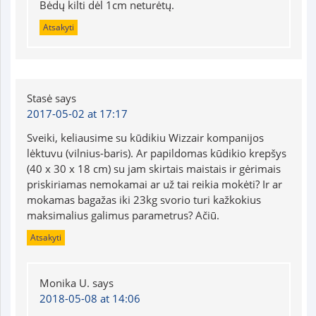
Bėdų kilti dėl 1cm neturėtų.
Atsakyti
Stasė
says
2017-05-02 at 17:17
Sveiki, keliausime su kūdikiu Wizzair kompanijos
lėktuvu (vilnius-baris). Ar papildomas kūdikio krepšys
(40 x 30 x 18 cm) su jam skirtais maistais ir gėrimais
priskiriamas nemokamai ar už tai reikia mokėti? Ir ar
mokamas bagažas iki 23kg svorio turi kažkokius
maksimalius galimus parametrus? Ačiū.
Atsakyti
Monika U.
says
2018-05-08 at 14:06