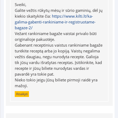
Sveiki,
Galite vežtis rūkytų mėsų ir sūrio gaminių, dėl jų
kiekio skaitykite čia:
https://www.kilti.lt/ka-
galima-gabenti-rankiniame-ir-registruotame-
bagaze-2/
Vežant rankiniame bagaže vaistai privalo būti
originalioje pakuotėje.
Gabenant receptinius vaistus rankiniame bagaže
turėkite receptą arba jo kopiją. Vaistų negalima
vežtis daugiau, negu nurodyta recepte. Galioja
tik jūsų vardu išrašytas receptas. Įsitikinkite, kad
recepte ir jūsų biliete nurodytas vardas ir
pavardė yra tokie pat.
Nieko tokio jeigu Jūsų biliete pirmoji raidė yra
mažoji.
Atsakyti