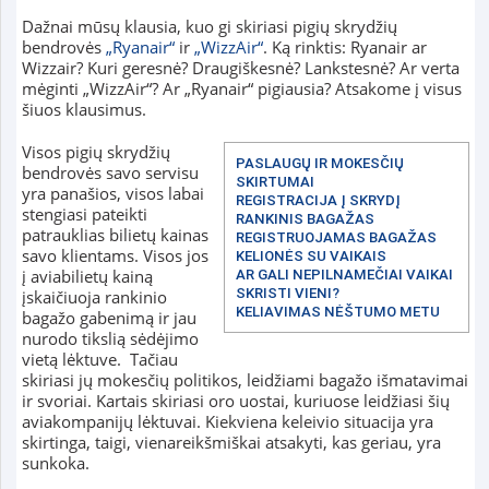
Dažnai mūsų klausia, kuo gi skiriasi pigių skrydžių
bendrovės
„Ryanair“
ir
„WizzAir“
. Ką rinktis: Ryanair ar
Wizzair? Kuri geresnė? Draugiškesnė? Lankstesnė? Ar verta
mėginti „WizzAir“? Ar „Ryanair“ pigiausia? Atsakome į visus
šiuos klausimus.
Visos pigių skrydžių
PASLAUGŲ IR MOKESČIŲ
bendrovės savo servisu
SKIRTUMAI
yra panašios, visos labai
REGISTRACIJA Į SKRYDĮ
stengiasi pateikti
RANKINIS BAGAŽAS
patrauklias bilietų kainas
REGISTRUOJAMAS BAGAŽAS
savo klientams. Visos jos
KELIONĖS SU VAIKAIS
į aviabilietų kainą
AR GALI NEPILNAMEČIAI VAIKAI
SKRISTI VIENI?
įskaičiuoja rankinio
KELIAVIMAS NĖŠTUMO METU
bagažo gabenimą ir jau
nurodo tikslią sėdėjimo
vietą lėktuve. Tačiau
skiriasi jų mokesčių politikos, leidžiami bagažo išmatavimai
ir svoriai. Kartais skiriasi oro uostai, kuriuose leidžiasi šių
aviakompanijų lėktuvai. Kiekviena keleivio situacija yra
skirtinga, taigi, vienareikšmiškai atsakyti, kas geriau, yra
sunkoka.