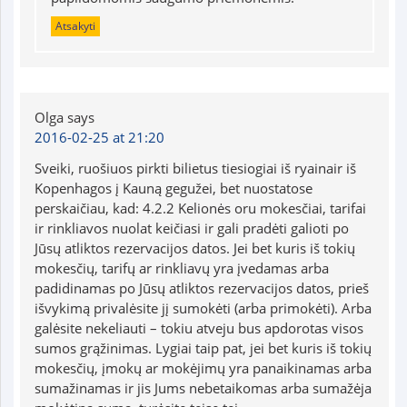
Atsakyti
Olga
says
2016-02-25 at 21:20
Sveiki, ruošiuos pirkti bilietus tiesiogiai iš ryainair iš
Kopenhagos į Kauną gegužei, bet nuostatose
perskaičiau, kad: 4.2.2 Kelionės oru mokesčiai, tarifai
ir rinkliavos nuolat keičiasi ir gali pradėti galioti po
Jūsų atliktos rezervacijos datos. Jei bet kuris iš tokių
mokesčių, tarifų ar rinkliavų yra įvedamas arba
padidinamas po Jūsų atliktos rezervacijos datos, prieš
išvykimą privalėsite jį sumokėti (arba primokėti). Arba
galėsite nekeliauti – tokiu atveju bus apdorotas visos
sumos grąžinimas. Lygiai taip pat, jei bet kuris iš tokių
mokesčių, įmokų ar mokėjimų yra panaikinamas arba
sumažinamas ir jis Jums nebetaikomas arba sumažėja