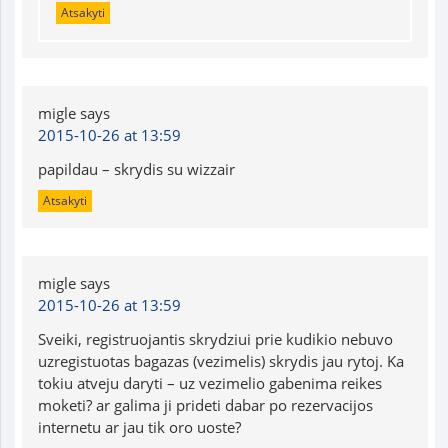
Atsakyti
migle
says
2015-10-26 at 13:59
papildau – skrydis su wizzair
Atsakyti
migle
says
2015-10-26 at 13:59
Sveiki, registruojantis skrydziui prie kudikio nebuvo
uzregistuotas bagazas (vezimelis) skrydis jau rytoj. Ka
tokiu atveju daryti – uz vezimelio gabenima reikes
moketi? ar galima ji prideti dabar po rezervacijos
internetu ar jau tik oro uoste?