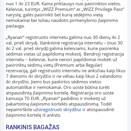
nuo 1 iki 23 EUR. Kaina priklausys nuo pasirinktos vietos.
Keleiviai, turintys „WIZZ Premium“ ar „WIZZ Privilege Pass“
narystę, galės pasirinkti bet kurią sėdėjimo vietą
nemokamai bei toliau naudotis pirmenybinio įlaipinimo
paslauga.
„Ryanair“ registruotis internetu galima nuo 30 dienų iki 2
val. prieš skrydį. Išankstinė registracija internetu – (nuo 30
iki 2 val. prieš skrydį) galima keleiviams, kurie pasirenka
sėdimas vietas už papildomą mokestį. Bendroji registracija
internetu – keleiviai, kurie nenori papildomai mokėti už
pasirinktų sėdimų vietų (Premium arba Regular)
rezervaciją, gali registruotis internetu ne anksčiau kaip likus
7 dienoms iki skrydžio ir ne vėliau kaip likus 2 valandoms
iki skrydžio. Jiems bus paskirtos sėdimos vietos
automatiškai ir nemokamai. Oro uoste būtina turėti
atspausdintą įlaipinimo kortelę. Registracija oro uoste
kainuoja 70 EUR. „Ryanair“ padidino ir mokestį už
pakartotiną įlaipinimo kortelės atspausdinimą. Todėl
nepamirškite
užsiregistruoti skrydžiui
ir atsispausdinti
įlaipinimo kortelę iš anksto.
RANKINIS BAGAŽAS