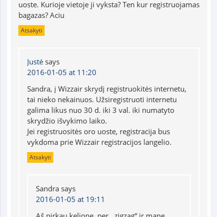
uoste. Kurioje vietoje ji vyksta? Ten kur registruojamas
bagazas? Aciu
Atsakyti
Justė
says
2016-01-05 at 11:20
Sandra, į Wizzair skrydį registruokitės internetu,
tai nieko nekainuos. Užsiregistruoti internetu
galima likus nuo 30 d. iki 3 val. iki numatyto
skrydžio išvykimo laiko.
Jei registruositės oro uoste, registracija bus
vykdoma prie Wizzair registracijos langelio.
Atsakyti
Sandra
says
2016-01-05 at 19:11
Aš pirkau kelionę, per ,,zigzag“ ir mane