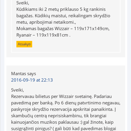
Sveiki,
Kūdikiams iki 2 metų priklauso 5 kg rankinis
bagažas. Kūdikių maistui, reikalingam skrydžio
metu, apribojimai netaikomi.,
Mokamas bagažas Wizzair – 119x171x149cm,
Ryanair – 119x119x81cm .
Atsakyti
Mantas
says
2016-09-19 at 22:13
Sveiki,
Rezervavau bilietus per Wizzair svetainę. Padariau
pavedimą per banką. Po 6 dienų patvrtinimo negavau,
paskyroje skrydžio rezervacija apskritai panaikinta. Į
skambučių centrą neprisiskambinu, tik brangiai
kainuojančios muzikos paklausau :) gal žinote, kaip
susigrąžinti pinigus? ( gali būti kad pavedimas blogai