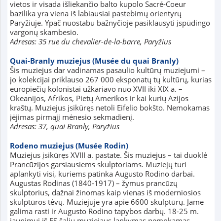
vietos ir visada išliekančio balto kupolo Sacré-Coeur
bazilika yra viena iš labiausiai pastebimų orientyrų
Paryžiuje. Ypač nuostabu bažnyčioje pasiklausyti įspūdingo
vargonų skambesio.
Adresas: 35 rue du chevalier-de-la-barre, Paryžius
Quai-Branly muziejus (Musée du quai Branly)
Šis muziejus dar vadinamas pasaulio kultūrų muziejumi –
jo kolekcijai priklauso 267 000 eksponatų tų kultūrų, kurias
europiečių kolonistai užkariavo nuo XVII iki XIX a. –
Okeanijos, Afrikos, Pietų Amerikos ir kai kurių Azijos
kraštų. Muziejus įsikūręs netoli Eifelio bokšto. Nemokamas
įėjimas pirmąjį mėnesio sekmadienį.
Adresas: 37, quai Branly, Paryžius
Rodeno muziejus (Musée Rodin)
Muziejus įsikūręs XVIII a. pastate. Šis muziejus – tai duoklė
Prancūzijos garsiausiems skulptoriams. Muziejų turi
aplankyti visi, kuriems patinka Augusto Rodino darbai.
Augustas Rodinas (1840-1917) – žymus prancūzų
skulptorius, dažnai žinomas kaip vienas iš moderniosios
skulptūros tėvų. Muziejuje yra apie 6600 skulptūrų. Jame
galima rasti ir Augusto Rodino tapybos darbų. 18-25 m.
jaunimui iš ES šalių muziejaus lankymas nemokamas.