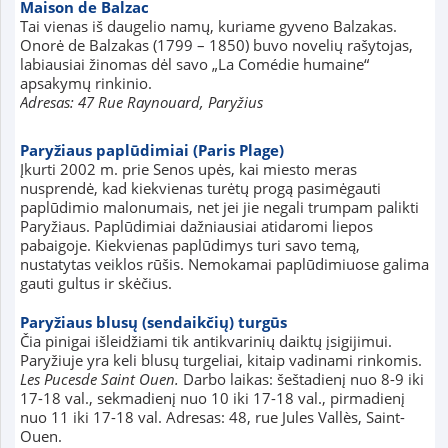
Maison de Balzac
Tai vienas iš daugelio namų, kuriame gyveno Balzakas.
Onorė de Balzakas (1799 – 1850) buvo novelių rašytojas,
labiausiai žinomas dėl savo „La Comédie humaine“
apsakymų rinkinio.
Adresas: 47 Rue Raynouard, Paryžius
Paryžiaus paplūdimiai (Paris Plage)
Įkurti 2002 m. prie Senos upės, kai miesto meras
nusprendė, kad kiekvienas turėtų progą pasimėgauti
paplūdimio malonumais, net jei jie negali trumpam palikti
Paryžiaus. Paplūdimiai dažniausiai atidaromi liepos
pabaigoje. Kiekvienas paplūdimys turi savo temą,
nustatytas veiklos rūšis. Nemokamai paplūdimiuose galima
gauti gultus ir skėčius.
Paryžiaus blusų (sendaikčių) turgūs
Čia pinigai išleidžiami tik antikvarinių daiktų įsigijimui.
Paryžiuje yra keli blusų turgeliai, kitaip vadinami rinkomis.
Les Pucesde Saint Ouen.
Darbo laikas: šeštadienį nuo 8-9 iki
17-18 val., sekmadienį nuo 10 iki 17-18 val., pirmadienį
nuo 11 iki 17-18 val. Adresas: 48, rue Jules Vallès, Saint-
Ouen.