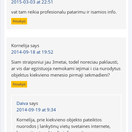
2015-03-03 at 22:51
vat tam reikia profesionalu patarimu ir isamios info.
Atsakyti
Kornelija
says
2014-09-18 at 19:52
Siam straipsniui jau 3metai, todel noreciau paklausti,
ar vis dar egzistuoja nemokami iejimai i cia nurodytus
objektus kiekvieno menesio pirmaji sekmadieni?
Atsakyti
Daiva
says
2014-09-19 at 9:34
Kornelija, prie kiekvieno objekto pateiktos
nuorodos į lankytinų vietų svetaines internete,