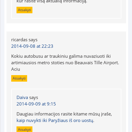
kur rasite visą aktualią informaciją.
Atsakyti
ricardas
says
2014-09-08 at 22:23
Kokiu autobusu ar traukiniu galima nuvaziuoti iki
artimiausios metro stoties nuo Beauvais Tille Airport.
Aciu
Atsakyti
Daiva
says
2014-09-09 at 9:15
Daugiau informacijos rasite kitame mūsų įraše,
kaip nuvykti iki Paryžiaus iš oro uostų
.
Atsakyti