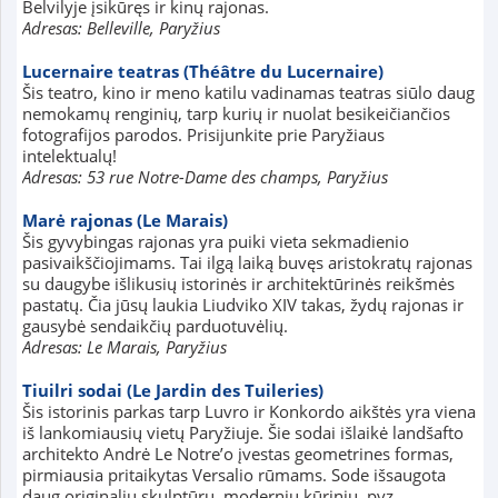
Belvilyje įsikūręs ir kinų rajonas.
Adresas: Belleville, Paryžius
Lucernaire teatras (Théâtre du Lucernaire)
Šis teatro, kino ir meno katilu vadinamas teatras siūlo daug
nemokamų renginių, tarp kurių ir nuolat besikeičiančios
fotografijos parodos. Prisijunkite prie Paryžiaus
intelektualų!
Adresas: 53 rue Notre-Dame des champs, Paryžius
Marė rajonas (Le Marais)
Šis gyvybingas rajonas yra puiki vieta sekmadienio
pasivaikščiojimams. Tai ilgą laiką buvęs aristokratų rajonas
su daugybe išlikusių istorinės ir architektūrinės reikšmės
pastatų. Čia jūsų laukia Liudviko XIV takas, žydų rajonas ir
gausybė sendaikčių parduotuvėlių.
Adresas: Le Marais, Paryžius
Tiuilri sodai (Le Jardin des Tuileries)
Šis istorinis parkas tarp Luvro ir Konkordo aikštės yra viena
iš lankomiausių vietų Paryžiuje. Šie sodai išlaikė landšafto
architekto Andrė Le Notre’o įvestas geometrines formas,
pirmiausia pritaikytas Versalio rūmams. Sode išsaugota
daug originalių skulptūrų, modernių kūrinių, pvz.,