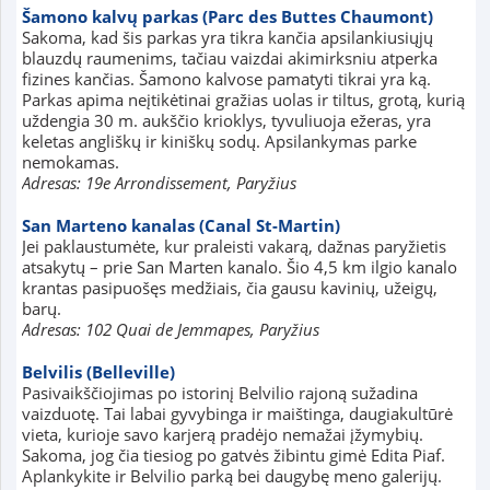
Šamono kalvų parkas (Parc des Buttes Chaumont)
Sakoma, kad šis parkas yra tikra kančia apsilankiusiųjų
blauzdų raumenims, tačiau vaizdai akimirksniu atperka
fizines kančias. Šamono kalvose pamatyti tikrai yra ką.
Parkas apima neįtikėtinai gražias uolas ir tiltus, grotą, kurią
uždengia 30 m. aukščio krioklys, tyvuliuoja ežeras, yra
keletas angliškų ir kiniškų sodų. Apsilankymas parke
nemokamas.
Adresas: 19e Arrondissement, Paryžius
San Marteno kanalas (Canal St-Martin)
Jei paklaustumėte, kur praleisti vakarą, dažnas paryžietis
atsakytų – prie San Marten kanalo. Šio 4,5 km ilgio kanalo
krantas pasipuošęs medžiais, čia gausu kavinių, užeigų,
barų.
Adresas: 102 Quai de Jemmapes, Paryžius
Belvilis (Belleville)
Pasivaikščiojimas po istorinį Belvilio rajoną sužadina
vaizduotę. Tai labai gyvybinga ir maištinga, daugiakultūrė
vieta, kurioje savo karjerą pradėjo nemažai įžymybių.
Sakoma, jog čia tiesiog po gatvės žibintu gimė Edita Piaf.
Aplankykite ir Belvilio parką bei daugybę meno galerijų.