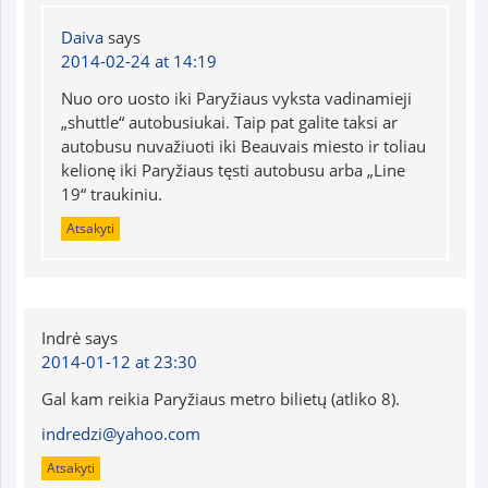
Daiva
says
2014-02-24 at 14:19
Nuo oro uosto iki Paryžiaus vyksta vadinamieji
„shuttle“ autobusiukai. Taip pat galite taksi ar
autobusu nuvažiuoti iki Beauvais miesto ir toliau
kelionę iki Paryžiaus tęsti autobusu arba „Line
19“ traukiniu.
Atsakyti
Indrė
says
2014-01-12 at 23:30
Gal kam reikia Paryžiaus metro bilietų (atliko 8).
indredzi@yahoo.com
Atsakyti