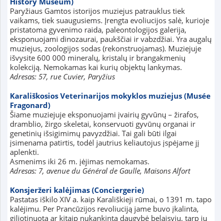
History Museum)
Paryžiaus Gamtos istorijos muziejus patrauklus tiek
vaikams, tiek suaugusiems. Įrengta evoliucijos salė, kurioje
pristatoma gyvenimo raida, paleontologijos galerija,
eksponuojami dinozaurai, paukščiai ir vabzdžiai. Yra augalų
muziejus, zoologijos sodas (rekonstruojamas). Muziejuje
išvysite 600 000 mineralų, kristalų ir brangakmenių
kolekciją. Nemokamas kai kurių objektų lankymas.
Adresas: 57, rue Cuvier, Paryžius
Karališkosios Veterinarijos mokyklos muziejus (Musée
Fragonard)
Šiame muziejuje eksponuojami įvairių gyvūnų – žirafos,
dramblio, žirgo skeletai, konservuoti gyvūnų organai ir
genetinių išsigimimų pavyzdžiai. Tai gali būti ilgai
įsimenama patirtis, todėl jautrius keliautojus įspėjame jį
aplenkti.
Asmenims iki 26 m. įėjimas nemokamas.
Adresas: 7, avenue du Général de Gaulle, Maisons Alfort
Konsjeržeri kalėjimas (Conciergerie)
Pastatas iškilo XIV a. kaip Karališkieji rūmai, o 1391 m. tapo
kalėjimu. Per Prancūzijos revoliuciją jame buvo įkalinta,
giljotinuota ar kitaip nukankinta daugybė belaisvių, tarp jų