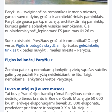
Paryžius – svaiginančios romantikos ir meno miestas,
garsus savo didybe, grožiu ir architektūriniais paminklais.
Paryžiuje gausu parkų, muziejų, architektūrinių paminklų,
kuriuos galima aplankyti visiškai nemokamai. Čia
nuolaidomis ypač „lepinamas“ ES jaunimas iki 26 m.
Sunku atsispirti Paryžiaus grožiui ir romantikai? O argi
verta.
Pigūs ir patogūs skrydžiai
, išplėtotas
geležinkelių
tinklas
tik padės nuvykti į meilės miestą – Paryžių.
Pigios kelionės į Paryžių >
Žemiau pateiktų nemokamų lankytinų vietų sąrašas suteiks
galimybę pažinti Paryžių neišleidžiant nė lito. Taigi,
nemokamai lankytinos vietos Paryžiuje.
Luvro muziejus (Louvre musee)
Tai buvę Prancūzijos karalių rūmai Paryžiaus centre tarp
dešiniojo Senos kranto ir Rue de Rivoli. Muziejuje 60 600
kv. m. erdvėje eksponuojami beveik 35 000 eksponatų,
pradedant priešistore ir baigiant XIX a. Muziejuje