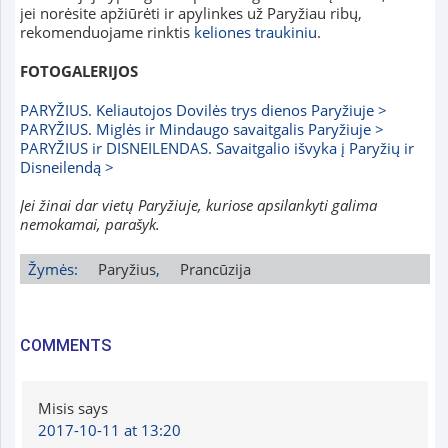
jei norėsite apžiūrėti ir apylinkes už Paryžiau ribų,
rekomenduojame rinktis
keliones traukiniu
.
FOTOGALERIJOS
PARYŽIUS. Keliautojos Dovilės trys dienos Paryžiuje >
PARYŽIUS. Miglės ir Mindaugo savaitgalis Paryžiuje >
PARYŽIUS ir DISNEILENDAS. Savaitgalio išvyka į Paryžių ir
Disneilendą >
Jei žinai dar vietų Paryžiuje, kuriose apsilankyti galima
nemokamai, parašyk.
Žymės:
Paryžius
,
Prancūzija
COMMENTS
Misis
says
2017-10-11 at 13:20