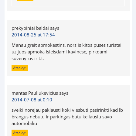
prekybiniai baldai
says
2014-08-25 at 17:54
Manau greit apmokestins, nors is kitos puses turistai
uz juos apmoka isleisdami kavinese, pirkdami
suvenyrus ir t.t.
Atsakyti
mantas Pauliukevicius
says
2014-07-08 at 0:10
sveiki norejau paklausti koki viesbuti pasirinkti kad lb
brangus nebutu ir parkingas butu keliausiu savo
automobiliu
Atsakyti