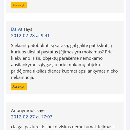
Atsakyti
Daiva
says
2012-02-28 at 9:41
Siekiant patobulinti šį sąrašą, gal galite patikslinti, į
kuriuos tiksliai pastatus įėjimas yra mokamas? Prie
kiekvieno iš šių objektų parašėme nemokamo
apsilankymo sąlygas, o prie mokamų objektų
pridėjome tikslias dienas kuomet apsilankymas nieko
nekainuoja.
Atsakyti
Anonymous
says
2012-02-27 at 17:03
cia gal paziuret is lauko viskas nemokamai, iejimas i