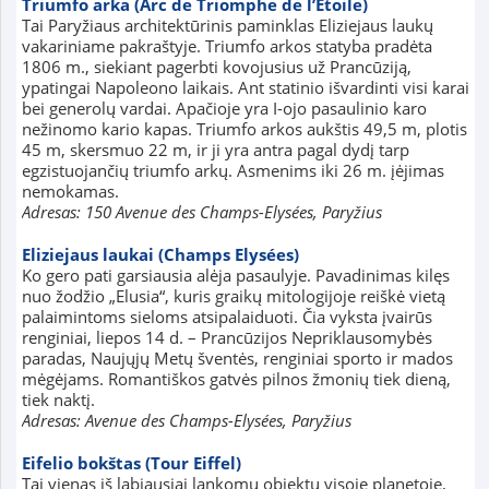
Triumfo arka (Arc de Triomphe de l’Etoile)
Tai Paryžiaus architektūrinis paminklas Eliziejaus laukų
vakariniame pakraštyje. Triumfo arkos statyba pradėta
1806 m., siekiant pagerbti kovojusius už Prancūziją,
ypatingai Napoleono laikais. Ant statinio išvardinti visi karai
bei generolų vardai. Apačioje yra I-ojo pasaulinio karo
nežinomo kario kapas. Triumfo arkos aukštis 49,5 m, plotis
45 m, skersmuo 22 m, ir ji yra antra pagal dydį tarp
egzistuojančių triumfo arkų. Asmenims iki 26 m. įėjimas
nemokamas.
Adresas: 150 Avenue des Champs-Elysées, Paryžius
Eliziejaus laukai (Champs Elysées)
Ko gero pati garsiausia alėja pasaulyje. Pavadinimas kilęs
nuo žodžio „Elusia“, kuris graikų mitologijoje reiškė vietą
palaimintoms sieloms atsipalaiduoti. Čia vyksta įvairūs
renginiai, liepos 14 d. – Prancūzijos Nepriklausomybės
paradas, Naujųjų Metų šventės, renginiai sporto ir mados
mėgėjams. Romantiškos gatvės pilnos žmonių tiek dieną,
tiek naktį.
Adresas: Avenue des Champs-Elysées, Paryžius
Eifelio bokštas (Tour Eiffel)
Tai vienas iš labiausiai lankomų objektų visoje planetoje,