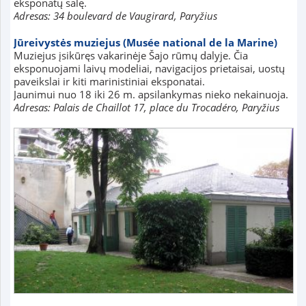
eksponatų salę.
Adresas: 34 boulevard de Vaugirard, Paryžius
Jūreivystės muziejus (Musée national de la Marine)
Muziejus įsikūręs vakarinėje Šajo rūmų dalyje. Čia
eksponuojami laivų modeliai, navigacijos prietaisai, uostų
paveikslai ir kiti marinistiniai eksponatai.
Jaunimui nuo 18 iki 26 m. apsilankymas nieko nekainuoja.
Adresas: Palais de Chaillot 17, place du Trocadéro, Paryžius