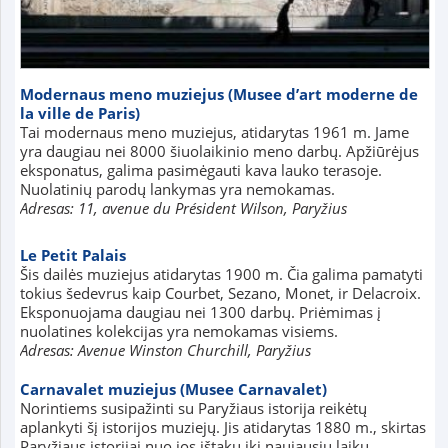
Modernaus meno muziejus (Musee d’art moderne de
la ville de Paris)
Tai modernaus meno muziejus, atidarytas 1961 m. Jame
yra daugiau nei 8000 šiuolaikinio meno darbų. Apžiūrėjus
eksponatus, galima pasimėgauti kava lauko terasoje.
Nuolatinių parodų lankymas yra nemokamas.
Adresas: 11, avenue du Président Wilson, Paryžius
Le Petit Palais
Šis dailės muziejus atidarytas 1900 m. Čia galima pamatyti
tokius šedevrus kaip Courbet, Sezano, Monet, ir Delacroix.
Eksponuojama daugiau nei 1300 darbų. Priėmimas į
nuolatines kolekcijas yra nemokamas visiems.
Adresas: Avenue Winston Churchill, Paryžius
Carnavalet muziejus (Musee Carnavalet)
Norintiems susipažinti su Paryžiaus istorija reikėtų
aplankyti šį istorijos muziejų. Jis atidarytas 1880 m., skirtas
Paryžiaus istorijai nuo jos ištakų iki naujausių laikų.