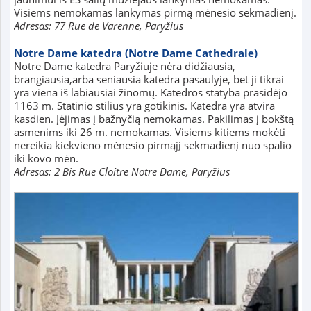
Visiems nemokamas lankymas pirmą mėnesio sekmadienį.
Adresas: 77 Rue de Varenne, Paryžius
Notre Dame katedra (Notre Dame Cathedrale)
Notre Dame katedra Paryžiuje nėra didžiausia,
brangiausia,arba seniausia katedra pasaulyje, bet ji tikrai
yra viena iš labiausiai žinomų. Katedros statyba prasidėjo
1163 m. Statinio stilius yra gotikinis. Katedra yra atvira
kasdien. Įėjimas į bažnyčią nemokamas. Pakilimas į bokštą
asmenims iki 26 m. nemokamas. Visiems kitiems mokėti
nereikia kiekvieno mėnesio pirmąjį sekmadienį nuo spalio
iki kovo mėn.
Adresas: 2 Bis Rue Cloître Notre Dame, Paryžius