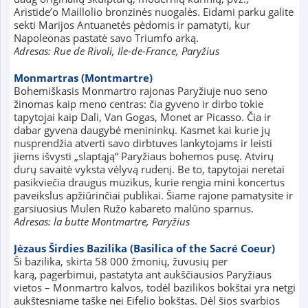
Aristide’o Maillolio bronzinės nuogalės. Eidami parku galite
sekti Marijos Antuanetės pėdomis ir pamatyti, kur
Napoleonas pastatė savo Triumfo arką.
Adresas: Rue de Rivoli, Ile-de-France, Paryžius
Monmartras (Montmartre)
Bohemiškasis Monmartro rajonas Paryžiuje nuo seno
žinomas kaip meno centras: čia gyveno ir dirbo tokie
tapytojai kaip Dali, Van Gogas, Monet ar Picasso. Čia ir
dabar gyvena daugybė menininkų. Kasmet kai kurie jų
nusprendžia atverti savo dirbtuves lankytojams ir leisti
jiems išvysti „slaptąją“ Paryžiaus bohemos pusę. Atvirų
durų savaitė vyksta vėlyvą rudenį. Be to, tapytojai neretai
pasikviečia draugus muzikus, kurie rengia mini koncertus
paveikslus apžiūrinčiai publikai. Šiame rajone pamatysite ir
garsiuosius Mulen Ružo kabareto malūno sparnus.
Adresas: la butte Montmartre, Paryžius
Jėzaus Širdies Bazilika (Basilica of the Sacré Coeur)
Ši bazilika, skirta 58 000 žmonių, žuvusių per
karą, pagerbimui, pastatyta ant aukščiausios Paryžiaus
vietos – Monmartro kalvos, todėl bazilikos bokštai yra netgi
aukštesniame taške nei Eifelio bokštas. Dėl šios svarbios