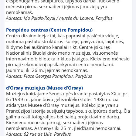
eksponuojamos skulptūros, tapybos darbai. Kiekvieno
mėnesio pirmą sekmadienį įėjimas į muziejų yra
nemokamas.
Adresas: Mo Palais-Royal / musée du Louvre, Paryžius
Pompidou centras (Centre Pompidou)
Centro dizaino idėja: tai, kas paprastai paslėpta viduje,
matoma pastato struktūros išorėje, pavyzdžiui, laiptinės,
šildymo bei aušinimo kanalai ir kt. Centre įsikūręs
Nacionalinis šiuolaikinio meno muziejus, visuomenės
informavimo biblioteka ir kitos įstaigos. Kiekvieno mėnesio
pirmąjį sekmadienį apsilankymai centre nemokami.
Jaunimui iki 26 m. įėjimas nemokamas.
Adresas: Place Georges Pompidou, Paryžius
d’Orsay muziejus (Musee d’Orsay)
Muziejus kairiajame Senos upės krante pastatytas XX a. pr.
Iki 1939 m. jame buvo geležinkelio stotis. 1986 m. čia
atidarytas Musee d’Orsay muziejus. Kolekcijoje yra su
Prancūzijos istorija susijusių tapybos, skulptūros darbų. Čia
galima rasti fotografijos bei baldų projektavimo darbų.
Kiekvieno mėnesio pirmąjį sekmadienį įėjimas
nemokamas. Asmenys iki 25 m. įleidžiami nemokamai.
Adresas: 62 rue de Lille, Paryžius