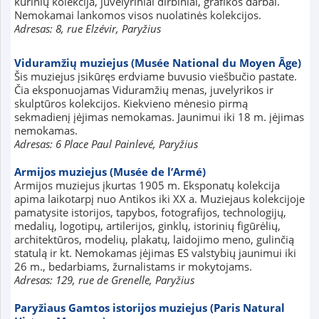
kūrinių kolekcija, juvelyriniai dirbiniai, grafikos darbai.
Nemokamai lankomos visos nuolatinės kolekcijos.
Adresas: 8, rue Elzévir, Paryžius
Viduramžių muziejus (Musée National du Moyen Âge)
Šis muziejus įsikūręs erdviame buvusio viešbučio pastate.
Čia eksponuojamas Viduramžių menas, juvelyrikos ir
skulptūros kolekcijos. Kiekvieno mėnesio pirmą
sekmadienį įėjimas nemokamas. Jaunimui iki 18 m. įėjimas
nemokamas.
Adresas: 6 Place Paul Painlevé, Paryžius
Armijos muziejus (Musée de l’Armé)
Armijos muziejus įkurtas 1905 m. Eksponatų kolekcija
apima laikotarpį nuo Antikos iki XX a. Muziejaus kolekcijoje
pamatysite istorijos, tapybos, fotografijos, technologijų,
medalių, logotipų, artilerijos, ginklų, istorinių figūrėlių,
architektūros, modelių, plakatų, laidojimo meno, gulinčią
statulą ir kt. Nemokamas įėjimas ES valstybių jaunimui iki
26 m., bedarbiams, žurnalistams ir mokytojams.
Adresas: 129, rue de Grenelle, Paryžius
Paryžiaus Gamtos istorijos muziejus (Paris Natural