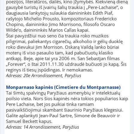
poezijos, literatūros, dailės, kino įžymybės. Kiekvieną dieną
gausybė turistų iš įvairių šalių traukia į „Pere-Lachaise“, o
daugiausia lankytojų sulaukia dainininkės Edith Piaf,
rašytojo Michelio Prousto, kompozitoriaus Fredericko
Chopino, dainininko Jimo Morrisono, filosofo Oscaro
Wilde’o, dainininkės Marios Callas kapai.
Štai pavyzdžiui nuo seno čia traukia roko muzikos
piligrimai, paliekantys cigarečių, alkoholio ir gėlių duoklę
roko dievukui Jim Morrison. Oskarą Vaildą lanko būriai
moterų iš viso pasaulio tam, kad pabučiuotų klasiko
antkapį. Beje, apie tai yra 2006 m. San Sebastjan filmas
„Forever“, o štai 2011.11.30 uždraudė bučiuoti jo kapą. Šis
reginys iš tiesų įspūdingas. Ir nemokamas.
Adresas: 20e Arrondissement, Paryžius
Monparnaso kapinės (Cimetiere du Montparnasse)
Tai šimtų spalvingų Paryžiaus asmenybių ir intelektualų
poilsio vieta. Nors šios kapinės nėra tokios populiarios kaip
Pere Lachaise, bet jos puikiai tinka ramiam
pasivaikščiojimui skambant šiaurinio Paryžiaus klegesiui.
Galite aplankyti Jean-Paul Sartre, Simone de Beauvoir ir
Samuel Beckett kapus.
Adresas: 14 Arrondissement, Paryžius