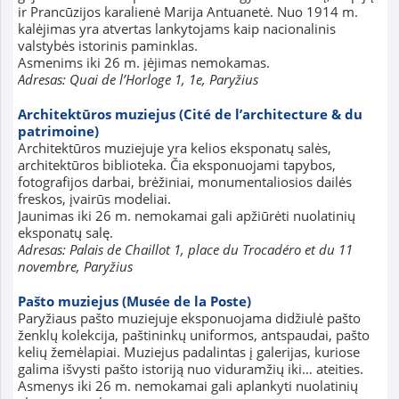
ir Prancūzijos karalienė Marija Antuanetė. Nuo 1914 m.
kalėjimas yra atvertas lankytojams kaip nacionalinis
valstybės istorinis paminklas.
Asmenims iki 26 m. įėjimas nemokamas.
Adresas: Quai de l’Horloge 1, 1e, Paryžius
Architektūros muziejus (Cité de l’architecture & du
patrimoine)
Architektūros muziejuje yra kelios eksponatų salės,
architektūros biblioteka. Čia eksponuojami tapybos,
fotografijos darbai, brėžiniai, monumentaliosios dailės
freskos, įvairūs modeliai.
Jaunimas iki 26 m. nemokamai gali apžiūrėti nuolatinių
eksponatų salę.
Adresas: Palais de Chaillot 1, place du Trocadéro et du 11
novembre, Paryžius
Pašto muziejus (Musée de la Poste)
Paryžiaus pašto muziejuje eksponuojama didžiulė pašto
ženklų kolekcija, paštininkų uniformos, antspaudai, pašto
kelių žemėlapiai. Muziejus padalintas į galerijas, kuriose
galima išvysti pašto istoriją nuo viduramžių iki… ateities.
Asmenys iki 26 m. nemokamai gali aplankyti nuolatinių