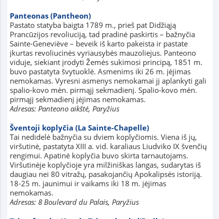
Panteonas (Pantheon)
Pastato statyba baigta 1789 m., prieš pat Didžiąją
Prancūzijos revoliuciją, tad pradinė paskirtis – bažnyčia
Sainte-Geneviève – beveik iš karto pakeista ir pastate
įkurtas revoliucinės vyriausybės mauzoliejus. Panteono
viduje, siekiant įrodyti Žemės sukimosi principą, 1851 m.
buvo pastatyta švytuoklė. Asmenims iki 26 m. įėjimas
nemokamas. Vyresni asmenys nemokamai jį aplankyti gali
spalio-kovo mėn. pirmąjį sekmadienį. Spalio-kovo mėn.
pirmąjį sekmadienį įėjimas nemokamas.
Adresas: Panteono aikštė, Paryžius
Šventoji koplyčia (La Sainte-Chapelle)
Tai nedidelė bažnyčia su dviem koplyčiomis. Viena iš jų,
viršutinė, pastatyta XIII a. vid. karaliaus Liudviko IX švenčių
rengimui. Apatinė koplyčia buvo skirta tarnautojams.
Viršutinėje koplyčioje yra milžiniškas langas, sudarytas iš
daugiau nei 80 vitražų, pasakojančių Apokalipsės istoriją.
18-25 m. jaunimui ir vaikams iki 18 m. įėjimas
nemokamas.
Adresas: 8 Boulevard du Palais, Paryžius