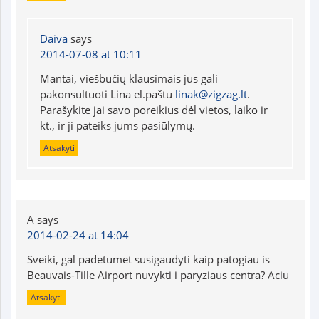
Daiva
says
2014-07-08 at 10:11
Mantai, viešbučių klausimais jus gali
pakonsultuoti Lina el.paštu
linak@zigzag.lt
.
Parašykite jai savo poreikius dėl vietos, laiko ir
kt., ir ji pateiks jums pasiūlymų.
Atsakyti
A
says
2014-02-24 at 14:04
Sveiki, gal padetumet susigaudyti kaip patogiau is
Beauvais-Tille Airport nuvykti i paryziaus centra? Aciu
Atsakyti