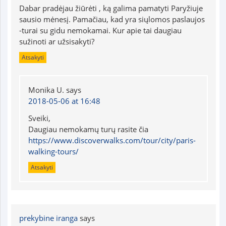
Dabar pradėjau žiūrėti , ką galima pamatyti Paryžiuje
sausio mėnesį. Pamačiau, kad yra siųlomos paslaujos
-turai su gidu nemokamai. Kur apie tai daugiau
sužinoti ar užsisakyti?
Atsakyti
Monika U.
says
2018-05-06 at 16:48
Sveiki,
Daugiau nemokamų turų rasite čia
https://www.discoverwalks.com/tour/city/paris-
walking-tours/
Atsakyti
prekybine iranga
says