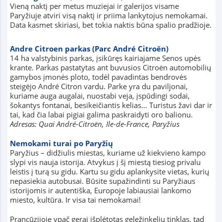
Vieną naktį per metus muziejai ir galerijos visame
Paryžiuje atviri visą naktį ir priima lankytojus nemokamai.
Data kasmet skiriasi, bet tokia naktis būna spalio pradžioje.
Andre Citroen parkas (Parc André Citroën)
14 ha valstybinis parkas, įsikūręs kairiajame Senos upės
krante. Parkas pastatytas ant buvusios Citroën automobilių
gamybos įmonės ploto, todėl pavadintas bendrovės
steigėjo André Citron vardu. Parke yra du paviljonai,
kuriame auga augalai, nuostabi veja, įspūdingi sodai,
šokantys fontanai, besikeičiantis kelias… Turistus žavi dar ir
tai, kad čia labai pigiai galima paskraidyti oro balionu.
Adresas: Quai André-Citroën, Ile-de-France, Paryžius
Nemokami turai po Paryžių
Paryžius – didžiulis miestas, kuriame už kiekvieno kampo
slypi vis nauja istorija. Atvykus į šį miestą tiesiog privalu
leistis į turą su gidu. Kartu su gidu aplankysite vietas, kurių
nepasiekia autobusai. Būsite supažindinti su Paryžiaus
istorijomis ir autentiška, Europoje labiausiai lankomo
miesto, kultūra. Ir visa tai nemokamai!
Prancūzijoje ypač gerai išplėtotas geležinkelių tinklas, tad