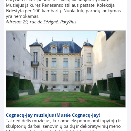
Muziejus įsikūręs Renesanso stiliaus pastate. Kolekcija
išdėstyta per 100 kambarių. Nuolatinių parodų lankymas
yra nemokamas.
Adresas: 29, rue de Sévigné, Paryžius
Cognacq-Jay muziejus (Musée Cognacq-Jay)
Tai nedidelis muziejus, kuriame eksponuojami tapytojų ir
skulptorių darbai, senovinių baldų ir dekoratyvinių meno