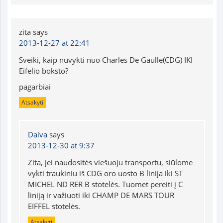
zita
says
2013-12-27 at 22:41
Sveiki, kaip nuvykti nuo Charles De Gaulle(CDG) IKI
Eifelio boksto?
pagarbiai
Atsakyti
Daiva
says
2013-12-30 at 9:37
Zita, jei naudositės viešuoju transportu, siūlome
vykti traukiniu iš CDG oro uosto B linija iki ST
MICHEL ND RER B stotelės. Tuomet pereiti į C
liniją ir važiuoti iki CHAMP DE MARS TOUR
EIFFEL stotelės.
Atsakyti