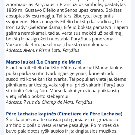
žinomiausias Paryžiaus ir Prancūzijos simbolis, pastatytas
1889 m. Gustavo Eifelio ant Senos upės kranto. Bokštas
apsuptas šviesų magija. Tai tarsi žiburys, įkvepiantis
svajonėms. Nors daugelis Eifelio bokštą dar vadina „The
Iron Lady“ (Geležinė dama). Eifelio bokštą pamatyti ir apeiti
galima nemokamai, tačiau verta susimokėti už pakilimą į
bokštą ir pasigrožėti nuostabia Paryžiaus panorama.
Vaikams iki 4 m. pakėlimas į bokštą nemokamas.
Adresas: Avenue Pierre Lotti, Paryžius
Marso laukai (Le Champ de Mars)
Esant netoli Eifelio bokšto būtina aplankyti Marso laukus –
puikų parką su itin tvarkingais gėlynais, kurie atrodo
susodinti kone kariška tvarka. Tai populiari vieta jaukiems
piknikams ar tiesiog vakarojimui prieš vakarinį Paryžiaus
simbolio šviesų šou. Marso laukai yra viena puikiausių
vietų Eifelio bokšto stebėjimui.
Adresas: 7 rue du Champ de Mars, Paryžius
Père Lachaise kapinės (Cimetiere de Père Lachaise)
Šios kapinės yra tikriausiai pati garsiausia ir gražiausia
amžinojo poilsio vieta visame pasaulyje. Po mirties čia
buvo palaidotos ryškiausios ir įtakingiausios muzikos,