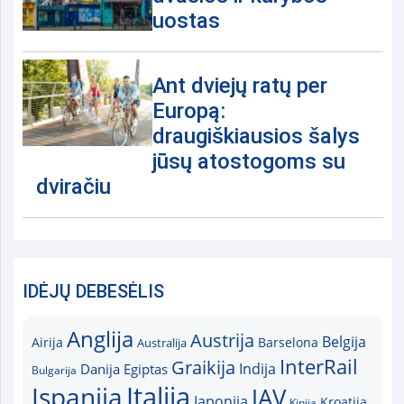
uostas
Ant dviejų ratų per
Europą:
draugiškiausios šalys
jūsų atostogoms su
dviračiu
IDĖJŲ DEBESĖLIS
Anglija
Austrija
Belgija
Airija
Australija
Barselona
InterRail
Graikija
Indija
Danija
Egiptas
Bulgarija
Italija
Ispanija
JAV
Japonija
Kroatija
Kinija