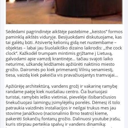
Sėdėdami pagrindinėje aikštėje pastebime ,,keistos“ formos
paminklą aikštės viduryje. Besijuokdami diskutuojame, kas
tai galėtų būti. Atsivertę kelionių gidą net nustembame –
objektas – labai jau šiuolaikiško dizaino laikrodis: ,,the cock
clock“. Kažkodėl trumpam mintimis grįžtame į Lietuvą,
galvodami apie vamzdį krantinėje… tačiau svajoti laiko
neturime, užkandę leidžiamės apžiūrėti naktinio miesto
grožio. Dairomės po kiek primenantį Vilnių senamiestį,
tiesa, vaizdą kiek pakeičia vis pravažiuojantys tramvajai…
Apžiūrėję architektūrą, vandens grožį ir vakarinę ramybę
randame paėję kiek nuošaliau centro. Čia buriuojasi
turistai, ramybės ieško vietiniai, pievelėje išsibarsčiusios
šnekučiuojasi laimingų įsimylėjėlių porelės. Dėmesį iš tolo
patraukia vaizdinės instaliacijos ir neilgai trukus mes jau
stovime Janáčkovo (nacionalinio Brno teatro) kieme,
pakerėti šokančių fontanų grožio. Dalinuosi youtube įrašu,
kuris stirpiau perteikia spalvų ir vandens dinamiką: