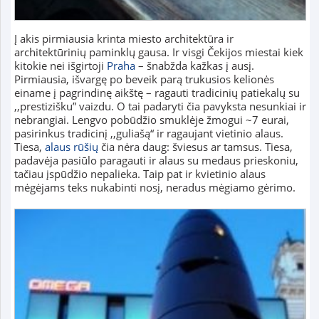
Į akis pirmiausia krinta miesto architektūra ir
architektūrinių paminklų gausa. Ir visgi Čekijos miestai kiek
kitokie nei išgirtoji
Praha
– šnabžda kažkas į ausį.
Pirmiausia, išvargę po beveik parą trukusios kelionės
einame į pagrindinę aikštę – ragauti tradicinių patiekalų su
,,prestizišku” vaizdu. O tai padaryti čia pavyksta nesunkiai ir
nebrangiai. Lengvo pobūdžio smuklėje žmogui ~7 eurai,
pasirinkus tradicinį ,,guliašą“ ir ragaujant vietinio alaus.
Tiesa,
alaus rūšių
čia nėra daug: šviesus ar tamsus. Tiesa,
padavėja pasiūlo paragauti ir alaus su medaus prieskoniu,
tačiau įspūdžio nepalieka. Taip pat ir kvietinio alaus
mėgėjams teks nukabinti nosį, neradus mėgiamo gėrimo.