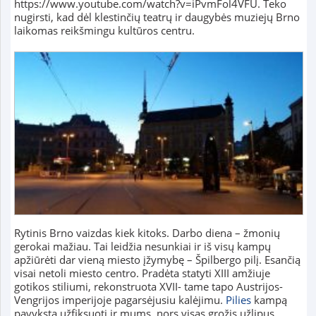
https://www.youtube.com/watch?v=iPvmFol4VFU. Teko
nugirsti, kad dėl klestinčių teatrų ir daugybės muziejų Brno
laikomas reikšmingu kultūros centru.
Rytinis Brno vaizdas kiek kitoks. Darbo diena – žmonių
gerokai mažiau. Tai leidžia nesunkiai ir iš visų kampų
apžiūrėti dar vieną miesto įžymybę – Špilbergo pilį. Esančią
visai netoli miesto centro. Pradėta statyti XIII amžiuje
gotikos stiliumi, rekonstruota XVII- tame tapo Austrijos-
Vengrijos imperijoje pagarsėjusiu kalėjimu.
Pilies
kampą
pavyksta užfiksuoti ir mums, nors visas grožis užlipus