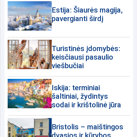
Estija: Šiaurės magija,
pavergianti širdį
Turistinės įdomybės:
keisčiausi pasaulio
viešbučiai
Iskija: terminiai
šaltiniai, žydintys
sodai ir krištolinė jūra
Bristolis – maištingos
dvasios ir kūrybos