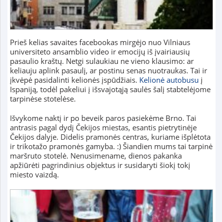
Prieš kelias savaites facebookas mirgėjo nuo Vilniaus
universiteto ansamblio video ir emocijų iš įvairiausių
pasaulio kraštų. Netgi sulaukiau ne vieno klausimo: ar
keliauju aplink pasaulį, ar postinu senas nuotraukas. Tai ir
įkvėpė pasidalinti kelionės įspūdžiais.
Kelionė autobusu
į
Ispaniją, todėl pakeliui į išsvajotąją saulės šalį stabtelėjome
tarpinėse stotelėse.
Išvykome naktį ir po beveik paros pasiekėme Brno. Tai
antrasis pagal dydį Čekijos miestas, esantis pietrytinėje
Čekijos dalyje. Didelis pramonės centras, kuriame išplėtota
ir trikotažo pramonės gamyba. :) Šiandien mums tai tarpinė
maršruto stotelė. Nenusimename, dienos pakanka
apžiūrėti pagrindinius objektus ir susidaryti šiokį tokį
miesto vaizdą.