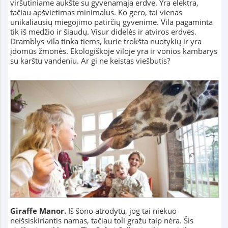
viršutiniame aukšte su gyvenamąja erdve. Yra elektra,
tačiau apšvietimas minimalus. Ko gero, tai vienas
unikaliausių miegojimo patirčių gyvenime. Vila pagaminta
tik iš medžio ir šiaudų. Visur didelės ir atviros erdvės.
Dramblys-vila tinka tiems, kurie trokšta nuotykių ir yra
įdomūs žmonės. Ekologiškoje viloje yra ir vonios kambarys
su karštu vandeniu. Ar gi ne keistas viešbutis?
Giraffe Manor.
Iš šono atrodytų, jog tai niekuo
neišsiskiriantis namas, tačiau toli gražu taip nėra. Šis