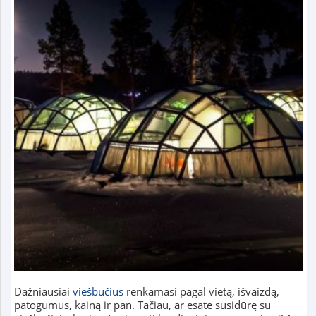
Dažniausiai
viešbučius
renkamasi pagal vietą, išvaizdą,
patogumus, kainą ir pan. Tačiau, ar esate susidūrę su