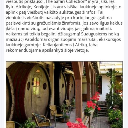
viešbutis priklauso „The Safari Collection“ ir yra įsikūręs
Rytų Afrikoje, Kenijoje. Jis yra visiškai laukinėje aplinkoje, o
aplink patį viešbutį vaikšto aukštaūgės žirafos! Tai
vienintelis viešbutis pasaulyje pro kurio langus galima
pasisveikinti su gražuolėmis žirafomis. Jos savo ilgus kaklus
įkiša į namo vidų, tad esant viduje, jas galima maitinti.
Vaikams tai teikia begalinį džiaugsmą! Suaugusiems ne ką
mažiau :) Papildomai organizuojami maršrutai, ekskursijos
laukinėje gamtoje. Keliaujantiems į Afriką, labai
rekomenduojame apsilankyti šioje vietoje.