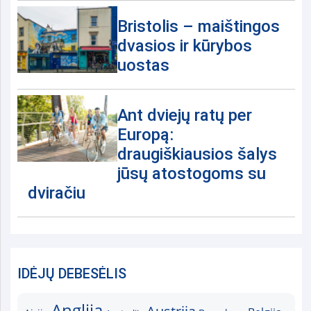
Bristolis – maištingos
dvasios ir kūrybos
uostas
Ant dviejų ratų per
Europą:
draugiškiausios šalys
jūsų atostogoms su
dviračiu
IDĖJŲ DEBESĖLIS
Anglija