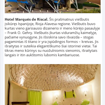
Hotel Marqués de Riscal.
Šis prašmatnus viešbutis
įsikūręs Ispanijoje, Rioja Alavesa regione. Viešbutis buvo
kurtas vieno garsiausio dizainerio ir meno kūrėjo pasaulyje
– Frank O. Gehry. Viešbutis įkurtas viduramžių kaimelyje,
pačiame vynuogyne. Jis išsiskiria savo išvaizda – stogas
pagamintas iš titano ir yra įspūdingos formos – kreivas. Jis
išraitytas ir suteikia elegantiškumo šiai istorinei vietai. Tai
tikras meno kūrinys su nuožulniomis sienomis, išraitytais
langais ir itin aukštomis lubomis kambariuose.