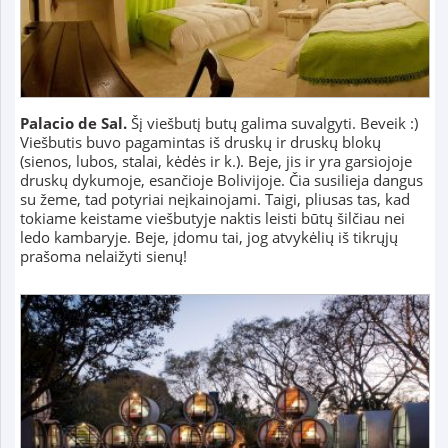
Palacio de Sal.
Šį viešbutį butų galima suvalgyti. Beveik :)
Viešbutis buvo pagamintas iš druskų ir druskų blokų
(sienos, lubos, stalai, kėdės ir k.). Beje, jis ir yra garsiojoje
druskų dykumoje, esančioje Bolivijoje. Čia susilieja dangus
su žeme, tad potyriai neįkainojami. Taigi, pliusas tas, kad
tokiame keistame viešbutyje naktis leisti būtų šilčiau nei
ledo kambaryje. Beje, įdomu tai, jog atvykėlių iš tikrųjų
prašoma nelaižyti sienų!