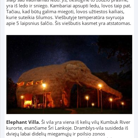
yra iš ledo ir sniego. Kambariai apsupti ledu, lovos taip pat.
Tačiau, kad būtų galima miegoti, lovos užtiestos kailiais,
kurie suteikia šilumos. Viešbutyje temperatūra svyruoja
apie 5 laipsnius šalčio. Šis viešbutis kasmet yra atstatomas.
Elephant Villa.
Ši vila yra viena iš kelių vilų Kumbuk River
kurorte, esančiame Šri Lankoje. Dramblys-vila susideda iš
dviejų labai didelių miegamųjų ir poilsio zonos