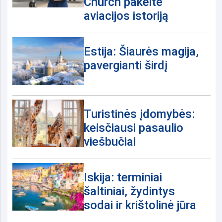
Church pakeitė
aviacijos istoriją
Estija: Šiaurės magija,
pavergianti širdį
Turistinės įdomybės:
keisčiausi pasaulio
viešbučiai
Iskija: terminiai
šaltiniai, žydintys
sodai ir krištolinė jūra