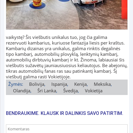
vaikystę? Šis viešbutis unikalus tuo, jog čia galima
rezervuoti kambarius, kuriuose fantazija liesis per kraštus.
Kambarių dizainas yra unikalus, galima rinktis degalinės
tipo kambarį, automobilių plovyklą, lenktynių kambarį,
automobilių dirbtuvių kambarį ir kt. Žinoma, labiausiai šis
viešbutis sužavėtų jauniausiuosius keliautojus. Be abejonių,
tikras automobilių fanas ras sau patinkantį kambarį. Šį
viešbutį galima rasti Vokietijoje.
Žymės:
Bolivija
,
Ispanija
,
Kenija
,
Meksika
,
Olandija
,
Šri Lanka
,
Švedija
,
Vokietija
BENDRAUKIME. KLAUSK IR DALINKIS SAVO PATIRTIM.