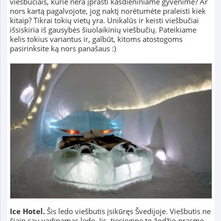
viešbučiais, kurie nėra įprasti kasdieniniame gyvenime? Ar
nors kartą pagalvojote, jog naktį norėtumėte praleisti kiek
kitaip? Tikrai tokių vietų yra. Unikalūs ir keisti viešbučiai
išsiskiria iš gausybės šiuolaikinių viešbučių. Pateikiame
kelis tokius variantus ir, galbūt, kitoms atostogoms
pasirinksite ką nors panašaus :)
Ice Hotel.
Šis ledo viešbutis įsikūręs Švedijoje. Viešbutis ne
šiaip sau vadinamas ledo. Jis, tiesiogine to žodžio prasme,