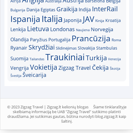
Austrija
Belgija
Airija
Australija
Barselona
InterRail
Graikija
Indija
Danija
Egiptas
Bulgarija
Italija
Ispanija
JAV
Japonija
Kroatija
Kinija
Lietuva
Londonas
Norvegija
Lenkija
Naujiena
Prancūzija
Olandija
Paryžius
Portugalija
Roma
Skrydžiai
Ryanair
Slovakija
Slidinėjimas
Stambulas
Traukiniai
Turkija
Suomija
Tailandas
Venecija
Vokietija
Čekija
Zigzag Travel
Vengrija
Škotija
Šveicarija
Švedija
© 2023 Zigzag Travel | Zigzag.lt kelionių blogas
Šiame tinklaraštyje
skelbiamą informaciją be UAB "Zigzag Travel" sutikimo platinti
draudžiama. Jei sutikimas gautas, būtina nurodyti blog.zigzag.lt kaip
šaltinį.