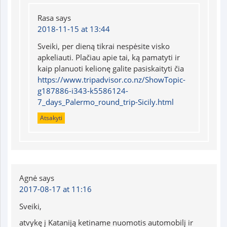
Rasa
says
2018-11-15 at 13:44
Sveiki, per dieną tikrai nespėsite visko
apkeliauti. Plačiau apie tai, ką pamatyti ir
kaip planuoti kelionę galite pasiskaityti čia
https://www.tripadvisor.co.nz/ShowTopic-
g187886-i343-k5586124-
7_days_Palermo_round_trip-Sicily.html
Atsakyti
Agnė
says
2017-08-17 at 11:16
Sveiki,
atvykę į Kataniją ketiname nuomotis automobilį ir