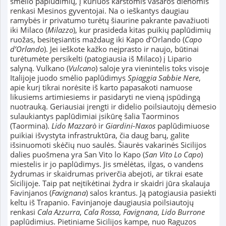
smėlio paplūdimių, į kuriuos karštomis vasaros dienomis
renkasi Mesinos gyventojai. Na o ieškantys daugiau
ramybės ir privatumo turėtų šiaurine pakrante pavažiuoti
iki Milaco (
Milazzo
), kur prasideda kitas puikių paplūdimių
ruožas, besitęsiantis maždaug iki Kapo d‘Orlando (
Capo
d’Orlando
). Jei ieškote kažko neįprasto ir naujo, būtinai
turėtumėte persikelti (patogiausia iš Milaco) į Lipario
salyną. Vulkano (
Vulcano
) saloje yra vienintelis toks visoje
Italijoje juodo smėlio paplūdimys
Spiaggia Sabbie Nere
,
apie kurį tikrai norėsite iš karto papasakoti namuose
likusiems artimiesiems ir pasidaryti ne vieną įspūdingą
nuotrauką. Geriausiai įrengti ir didelio poilsiautojų dėmesio
sulaukiantys paplūdimiai įsikūrę šalia Taorminos
(Taormina).
Lido Mazzarò
ir
Giardini-Naxos
paplūdimiuose
puikiai išvystyta infrastruktūra, čia daug barų, galite
išsinuomoti skėčių nuo saulės. Šiaurės vakarinės Sicilijos
dalies puošmena yra San Vito lo Kapo (
San Vito Lo Capo
)
miestelis ir jo paplūdimys. Jis smėlėtas, ilgas, o vandens
žydrumas ir skaidrumas priverčia abejoti, ar tikrai esate
Sicilijoje. Taip pat neįtikėtinai žydra ir skaidri jūra skalauja
Favinjanos (
Favignana
) salos krantus. Ją patogiausia pasiekti
keltu iš Trapanio. Favinjanoje daugiausia poilsiautojų
renkasi
Cala Azzurra
,
Cala Rossa
,
Favignana
,
Lido Burrone
paplūdimius. Pietiniame Sicilijos kampe, nuo Raguzos