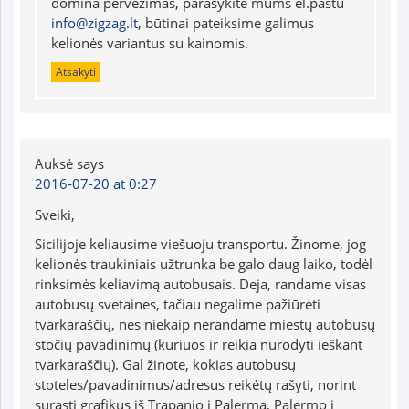
domina pervežimas, parašykite mums el.paštu
info@zigzag.lt
, būtinai pateiksime galimus
kelionės variantus su kainomis.
Atsakyti
Auksė
says
2016-07-20 at 0:27
Sveiki,
Sicilijoje keliausime viešuoju transportu. Žinome, jog
kelionės traukiniais užtrunka be galo daug laiko, todėl
rinksimės keliavimą autobusais. Deja, randame visas
autobusų svetaines, tačiau negalime pažiūrėti
tvarkaraščių, nes niekaip nerandame miestų autobusų
stočių pavadinimų (kuriuos ir reikia nurodyti ieškant
tvarkaraščių). Gal žinote, kokias autobusų
stoteles/pavadinimus/adresus reikėtų rašyti, norint
surasti grafikus iš Trapanio į Palermą, Palermo į