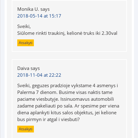
Monika U.
says
2018-05-14 at 15:17
Sveiki,
Siūlome rinkti traukinį, kelionė truks iki 2.30val
Atsakyti
Daiva
says
2018-11-04 at 22:22
Sveiki, geguzes pradzioje vykstame 4 asmenys i
Palerma 7 dienom. Busime visas naktis tame
paciame viesbutyje. Issinuomavus automobili
zadame pakeliauti po sala. Ar spesime per viena
diena aplankyti kitus salos objektus, jei kelione
bus pirmyn ir atgal i viesbuti?
Atsakyti