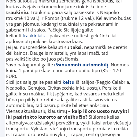
Nors autobusų maršrutų žemėlapis gana išplėtotas, kai
kurias atvejais rekomenduojame rinktis kelionę
traukiniu
. Traukiniu pačią salą pasieksite iš Neapolio
(trukmė 10 val.) ir Romos (trukmė 12 val.). Keliavimo būdas
yra gan įdomus, kadangi traukiniai yra pakraunami ir
gabenami iki salos. Pačioje Sicilijoje galite
keliauti
traukiniais
– pakrantėse nutiesti geležinkeliai
apdovanoti puikiais kraštovaizdžiais.
Jei jau nusprendėte keliauti su
taksi
, nepamirškite derėtis
dėl kainos. Daugelis miestelių yra labai maži, tad
pasivaikščiokite po juos pėsčiomis.
Savo patogumui galite
išsinuomoti automobilį
. Nuomos
kaina 1 parai priklauso nuo automobilio tipo (35 – 170
EUR).
Sicilijos salą galite pasiekti
keltu
iš Italijos (Reggio Calabria,
Neapolio, Genujos, Civitavecchia ir kt. uostų). Persikelti
galite ir su mašina, tik įspėjame, kad vasaros metu keltai
būna perpildyti ir retai kada galite rasti laisvos vietos
automobiliui, tad pasirūpinkite bilietais anksčiau.
Vienas aktualiausių klausimų –
kaip iš oro uosto nuvykti
iki pasirinkto kurorto ar viešbučio?
Siūlome kelias
alternatyvas: užsisakyti pervežimą, vykti taksi arba viešuoju
transportu. Vykstant viešuoju transportu pirmiausia reikia
iš Trapani oro uosto nuvykti į Trapanį centrą (tiesiogiai