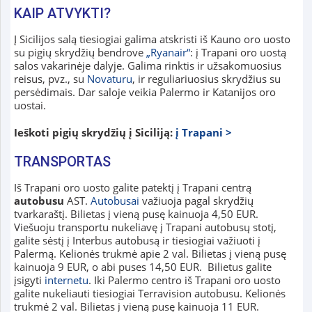
KAIP ATVYKTI?
Į Sicilijos salą tiesiogiai galima atskristi iš Kauno oro uosto
su pigių skrydžių bendrove
„Ryanair“
: į Trapani oro uostą
salos vakarinėje dalyje. Galima rinktis ir užsakomuosius
reisus, pvz., su
Novaturu
, ir reguliariuosius skrydžius su
persėdimais. Dar saloje veikia Palermo ir Katanijos oro
uostai.
Ieškoti pigių skrydžių į Siciliją:
į Trapani >
TRANSPORTAS
Iš Trapani oro uosto galite patektį į Trapani centrą
autobusu
AST.
Autobusai
važiuoja pagal skrydžių
tvarkaraštį. Bilietas į vieną pusę kainuoja 4,50 EUR.
Viešuoju transportu nukeliavę į Trapani autobusų stotį,
galite sėstį į Interbus autobusą ir tiesiogiai važiuoti į
Palermą. Kelionės trukmė apie 2 val. Bilietas į vieną pusę
kainuoja 9 EUR, o abi puses 14,50 EUR. Bilietus galite
įsigyti
internetu
. Iki Palermo centro iš Trapani oro uosto
galite nukeliauti tiesiogiai Terravision autobusu. Kelionės
trukmė 2 val. Bilietas į vieną pusę kainuoja 11 EUR.