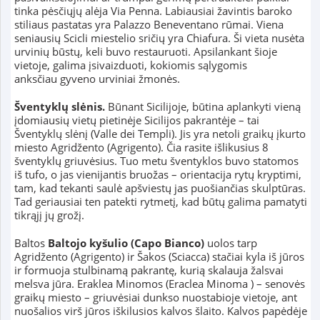
tinka pėsčiųjų alėja Via Penna. Labiausiai žavintis baroko
stiliaus pastatas yra Palazzo Beneventano rūmai. Viena
seniausių Scicli miestelio sričių yra Chiafura. Ši vieta nusėta
urvinių būstų, keli buvo restauruoti. Apsilankant šioje
vietoje, galima įsivaizduoti, kokiomis sąlygomis
anksčiau gyveno urviniai žmonės.
Šventyklų slėnis.
Būnant Sicilijoje, būtina aplankyti vieną
įdomiausių vietų pietinėje Sicilijos pakrantėje – tai
Šventyklų slėnį (Valle dei Templi). Jis yra netoli graikų įkurto
miesto Agridžento (Agrigento). Čia rasite išlikusius 8
šventyklų griuvėsius. Tuo metu šventyklos buvo statomos
iš tufo, o jas vienijantis bruožas – orientacija rytų kryptimi,
tam, kad tekanti saulė apšviestų jas puošiančias skulptūras.
Tad geriausiai ten patekti rytmetį, kad būtų galima pamatyti
tikrąjį jų grožį.
Baltos
Baltojo kyšulio (Capo Bianco)
uolos tarp
Agridžento (Agrigento) ir Šakos (Sciacca) stačiai kyla iš jūros
ir formuoja stulbinamą pakrantę, kurią skalauja žalsvai
melsva jūra. Eraklea Minomos (Eraclea Minoma ) – senovės
graikų miesto – griuvėsiai dunkso nuostabioje vietoje, ant
nuošalios virš jūros iškilusios kalvos šlaito. Kalvos papėdėje