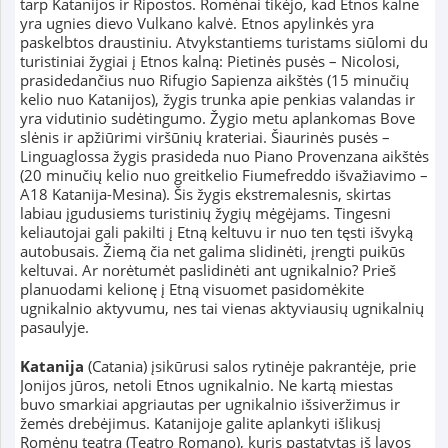
tarp Katanijos ir Ripostos. Romėnai tikėjo, kad Etnos kalne
yra ugnies dievo Vulkano kalvė. Etnos apylinkės yra
paskelbtos draustiniu. Atvykstantiems turistams siūlomi du
turistiniai žygiai į Etnos kalną: Pietinės pusės – Nicolosi,
prasidedančius nuo Rifugio Sapienza aikštės (15 minučių
kelio nuo Katanijos), žygis trunka apie penkias valandas ir
yra vidutinio sudėtingumo. Žygio metu aplankomas Bove
slėnis ir apžiūrimi viršūnių krateriai. Šiaurinės pusės –
Linguaglossa žygis prasideda nuo Piano Provenzana aikštės
(20 minučių kelio nuo greitkelio Fiumefreddo išvažiavimo –
A18 Katanija-Mesina). Šis žygis ekstremalesnis, skirtas
labiau įgudusiems turistinių žygių mėgėjams. Tingesni
keliautojai gali pakilti į Etną keltuvu ir nuo ten tęsti išvyką
autobusais. Žiemą čia net galima slidinėti, įrengti puikūs
keltuvai. Ar norėtumėt paslidinėti ant ugnikalnio? Prieš
planuodami kelionę į Etną visuomet pasidomėkite
ugnikalnio aktyvumu, nes tai vienas aktyviausių ugnikalnių
pasaulyje.
Katanija
(Catania) įsikūrusi salos rytinėje pakrantėje, prie
Jonijos jūros, netoli Etnos ugnikalnio. Ne kartą miestas
buvo smarkiai apgriautas per ugnikalnio išsiveržimus ir
žemės drebėjimus. Katanijoje galite aplankyti išlikusį
Romėnų teatrą (Teatro Romano), kuris pastatytas iš lavos