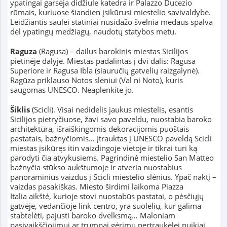
ypatingai garsėja didžiule katedra ir Palazzo Ducezio
rūmais, kuriuose šiandien įsikūrusi miestelio savivaldybė.
Leidžiantis saulei statiniai nusidažo švelnia medaus spalva
dėl ypatingų medžiagų, naudotų statybos metu.
Raguza
(Ragusa) – dailus barokinis miestas Sicilijos
pietinėje dalyje. Miestas padalintas į dvi dalis: Ragusa
Superiore ir Ragusa Ibla (siauručių gatvelių raizgalynė).
Ragūza priklauso Notos slėniui (Val ni Noto), kuris
saugomas UNESCO. Neaplenkite jo.
Šiklis
(Scicli). Visai nedidelis jaukus miestelis, esantis
Sicilijos pietryčiuose, žavi savo paveldu, nuostabia baroko
architektūra, išraiškingomis dekoracijomis puoštais
pastatais, bažnyčiomis… Įtrauktas į UNESCO paveldą Scicli
miestas įsikūręs itin vaizdingoje vietoje ir tikrai turi ką
parodyti čia atvykusiems. Pagrindinė miestelio San Matteo
bažnyčia stūkso aukštumoje ir atveria nuostabius
panoraminius vaizdus į Scicli miestelio slėnius. Ypač naktį –
vaizdas pasakiškas. Miesto širdimi laikoma Piazza
Italia aikštė, kurioje stovi nuostabūs pastatai, o pėsčiųjų
gatvėje, vedančioje link centro, yra suolelių, kur galima
stabtelėti, pajusti baroko dvelksmą… Maloniam
pasivaikščiojimui ar trumpai gėrimų pertraukėlei puikiai