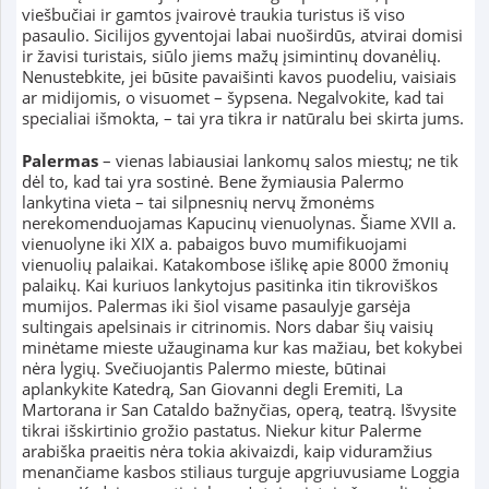
viešbučiai ir gamtos įvairovė traukia turistus iš viso
pasaulio. Sicilijos gyventojai labai nuoširdūs, atvirai domisi
ir žavisi turistais, siūlo jiems mažų įsimintinų dovanėlių.
Nenustebkite, jei būsite pavaišinti kavos puodeliu, vaisiais
ar midijomis, o visuomet – šypsena. Negalvokite, kad tai
specialiai išmokta, – tai yra tikra ir natūralu bei skirta jums.
Palermas
– vienas labiausiai lankomų salos miestų; ne tik
dėl to, kad tai yra sostinė. Bene žymiausia Palermo
lankytina vieta – tai silpnesnių nervų žmonėms
nerekomenduojamas Kapucinų vienuolynas. Šiame XVII a.
vienuolyne iki XIX a. pabaigos buvo mumifikuojami
vienuolių palaikai. Katakombose išlikę apie 8000 žmonių
palaikų. Kai kuriuos lankytojus pasitinka itin tikroviškos
mumijos. Palermas iki šiol visame pasaulyje garsėja
sultingais apelsinais ir citrinomis. Nors dabar šių vaisių
minėtame mieste užauginama kur kas mažiau, bet kokybei
nėra lygių. Svečiuojantis Palermo mieste, būtinai
aplankykite Katedrą, San Giovanni degli Eremiti, La
Martorana ir San Cataldo bažnyčias, operą, teatrą. Išvysite
tikrai išskirtinio grožio pastatus. Niekur kitur Palerme
arabiška praeitis nėra tokia akivaizdi, kaip viduramžius
menančiame kasbos stiliaus turguje apgriuvusiame Loggia