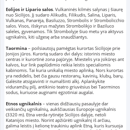
Eolijos ir Lipario salos
. Vulkaninės kilmės salynas į šiaurę
nuo Sicilijos. Jį sudaro Alikudis, Filikudis, Salina, Liparis,
Vulkanas, Panarėja, Basiluzzo, Strombolis ir Strombolicchio
salos. Visos, išskyrus mažytes Strombolikjo ir Baziluco
saleles, gyvenamos. Tik Strombolyje šiuo metu yra aktyvus
ugnikalnis, kiti užgesę arba snaudžiantys.
Taormina
– poilsiautojų pamėgtas kurortas Sicilijoje prie
Jonijos jūros. Kurortą sudaro dvi dalys: istorinis miesto
centras ir kurortinė zona pajūryje. Miestelis yra įsikūręs ant
kalvos, kur link paplūdimio reikia leistis specialiomis
kabinomis. Tai kuria unikalią miesto aplinką. Nors kurortas
yra nedidelis, bet čia gausu restoranų, kavinių, klubų, barų.
Galėsite atsigaivinti ir numalšinti alkį. Aplankykite
viduramžių pilį, antikinio teatro griuvėsius bei Taorminos
sodus, kuriuose auginami egzotiniai augalai.
Etnos ugnikalnis
– vienas didžiausių pasaulyje dar
veikiančių ugnikalnių, aukščiausias Europoje ugnikalnis
(3320 m). Etna verda rytinėje Sicilijos dalyje, netoli
Katanijos miesto. Norint apžiūrėti ugnikalnį iš arčiau,
galima leistis į kelionę traukiniu aplink Etną, kuris kursuoja