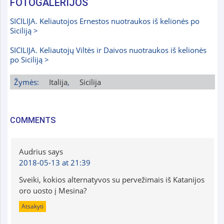
FOTOGALERIJOS
SICILIJA. Keliautojos Ernestos nuotraukos iš kelionės po
Siciliją >
SICILIJA. Keliautojų Viltės ir Daivos nuotraukos iš kelionės
po Siciliją >
Žymės:
Italija
,
Sicilija
COMMENTS
Audrius
says
2018-05-13 at 21:39
Sveiki, kokios alternatyvos su pervežimais iš Katanijos
oro uosto į Mesina?
Atsakyti