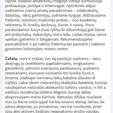
rajone. Kadaise amatininkų mėgtoje vietoje šurmuliuoja
prekiautojai, pirkėjai ir kišenvagiai. Aplinkinės alėjos
vadinamos įvairių amatų pavadinimais – sidabrakalių,
dažytojų, raktų gamintojų. Judriame turguje, didžiausiame
Palerme, siūlomos tradicinės prekės – nuo kasdienių
reikmenų iki šviežių daržovių, žuvies ir vaisių. Visos
parduodamos žuvys (nuo ryklių iki aštuonkojų) guli tiesiai
ant prekystalių, nubarstytų storu ledu. Ledas tirpsta, varva
upeliais gatvėmis ir šaligatviais. Rekomenduojame
pasivaikščioti ir po naktinį Palermą bei pasinerti į naktinio
gyvenimo linksmybes miesto centre.
Čefalu
, nors ir mažas, turi ką pasiūlyti svečiams – nėra
abejingų jo smėlėtiems paplūdimiams, vingiuotoms
gatvelėmis, pilnoms įvairiausių parduotuvių, puikiems
restoranams, kuriuose ruošiama itin šviežia žuvis ir,
žinoma, įstabiajai normanų laikų katedrai (
Duomo di
Cefalù
). Labai įdomi viduramžių skalbykla (
lavatoio
), kurioje
naudojamas natūraliai atitekančio šaltinio vanduo, ir XIV a.
valdovo rezidencija (
Osterio Magno
), kurioje dabar
eksponuojami meno kūriniai. Nemažas iššūkis nusileisti
nuo
La Rocca
uolos (ypač karštą vasaros dieną), tačiau, be
jokios abejonės, jis privalomas, nes kai nusileisite, prieš
jūsų akis atsivers žodžiais neapsakomo grožio vaizdas.