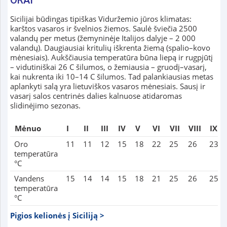
ORAI
Sicilijai būdingas tipiškas Viduržemio jūros klimatas:
karštos vasaros ir švelnios žiemos. Saulė šviečia 2500
valandų per metus (žemyninėje Italijos dalyje – 2 000
valandų). Daugiausiai kritulių iškrenta žiemą (spalio–kovo
mėnesiais). Aukščiausia temperatūra būna liepą ir rugpjūtį
– vidutiniškai 26 C šilumos, o žemiausia – gruodį–vasarį,
kai nukrenta iki 10–14 C šilumos. Tad palankiausias metas
aplankyti salą yra lietuviškos vasaros mėnesiais. Sausį ir
vasarį salos centrinės dalies kalnuose atidaromas
slidinėjimo sezonas.
Mėnuo
I
II
III
IV
V
VI
VII
VIII
IX
Oro
11
11
12
15
18
22
25
26
23
temperatūra
°C
Vandens
15
14
14
15
18
21
25
26
25
temperatūra
°C
Pigios kelionės į Siciliją >