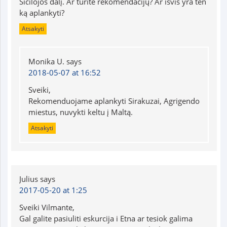
Sicilojos dalį. Ar turite rekomendacijų? Ar išvis yra ten
ką aplankyti?
Atsakyti
Monika U.
says
2018-05-07 at 16:52
Sveiki,
Rekomenduojame aplankyti Sirakuzai, Agrigendo
miestus, nuvykti keltu į Maltą.
Atsakyti
Julius
says
2017-05-20 at 1:25
Sveiki Vilmante,
Gal galite pasiuliti eskurcija i Etna ar tesiok galima