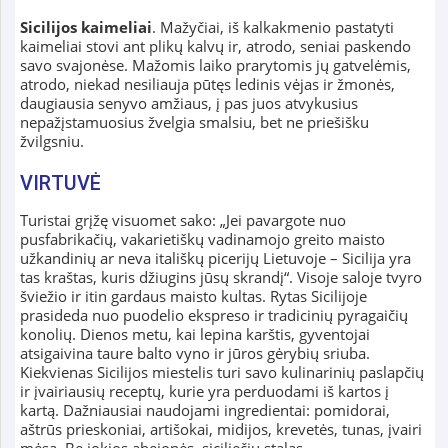
Sicilijos kaimeliai
. Mažyčiai, iš kalkakmenio pastatyti
kaimeliai stovi ant plikų kalvų ir, atrodo, seniai paskendo
savo svajonėse. Mažomis laiko prarytomis jų gatvelėmis,
atrodo, niekad nesiliauja pūtęs ledinis vėjas ir žmonės,
daugiausia senyvo amžiaus, į pas juos atvykusius
nepažįstamuosius žvelgia smalsiu, bet ne priešišku
žvilgsniu.
VIRTUVĖ
Turistai grįžę visuomet sako: „Jei pavargote nuo
pusfabrikačių, vakarietiškų vadinamojo greito maisto
užkandinių ar neva itališkų picerijų Lietuvoje – Sicilija yra
tas kraštas, kuris džiugins jūsų skrandį“. Visoje saloje tvyro
šviežio ir itin gardaus maisto kultas. Rytas Sicilijoje
prasideda nuo puodelio ekspreso ir tradicinių pyragaičių
konolių. Dienos metu, kai lepina karštis, gyventojai
atsigaivina taure balto vyno ir jūros gėrybių sriuba.
Kiekvienas Sicilijos miestelis turi savo kulinarinių paslapčių
ir įvairiausių receptų, kurie yra perduodami iš kartos į
kartą. Dažniausiai naudojami ingredientai: pomidorai,
aštrūs prieskoniai, artišokai, midijos, krevetės, tunas, įvairi