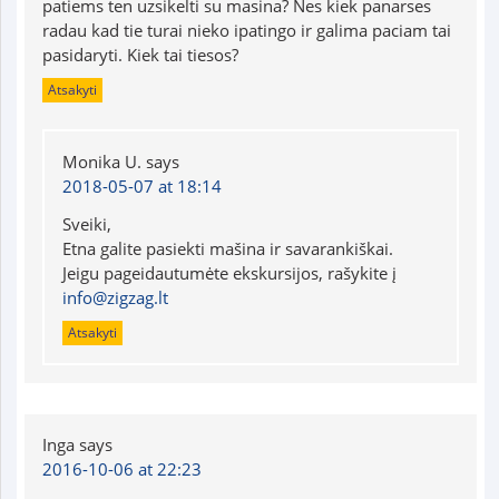
patiems ten uzsikelti su masina? Nes kiek panarses
radau kad tie turai nieko ipatingo ir galima paciam tai
pasidaryti. Kiek tai tiesos?
Atsakyti
Monika U.
says
2018-05-07 at 18:14
Sveiki,
Etna galite pasiekti mašina ir savarankiškai.
Jeigu pageidautumėte ekskursijos, rašykite į
info@zigzag.lt
Atsakyti
Inga
says
2016-10-06 at 22:23