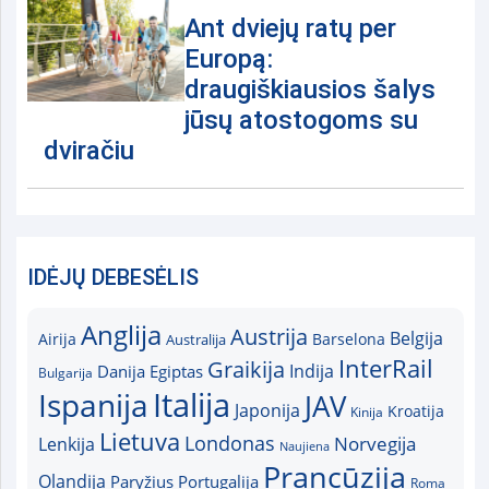
Ant dviejų ratų per
Europą:
draugiškiausios šalys
jūsų atostogoms su
dviračiu
IDĖJŲ DEBESĖLIS
Anglija
Austrija
Belgija
Airija
Australija
Barselona
InterRail
Graikija
Indija
Danija
Egiptas
Bulgarija
Italija
Ispanija
JAV
Japonija
Kroatija
Kinija
Lietuva
Londonas
Norvegija
Lenkija
Naujiena
Prancūzija
Olandija
Paryžius
Portugalija
Roma