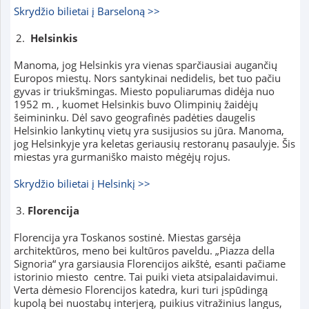
Skrydžio bilietai į Barseloną >>
Helsinkis
Manoma, jog Helsinkis yra vienas sparčiausiai augančių
Europos miestų. Nors santykinai nedidelis, bet tuo pačiu
gyvas ir triukšmingas. Miesto populiarumas didėja nuo
1952 m. , kuomet Helsinkis buvo Olimpinių žaidėjų
šeimininku. Dėl savo geografinės padėties daugelis
Helsinkio lankytinų vietų yra susijusios su jūra. Manoma,
jog Helsinkyje yra keletas geriausių restoranų pasaulyje. Šis
miestas yra gurmaniško maisto mėgėjų rojus.
Skrydžio bilietai į Helsinkį >>
Florencija
Florencija yra Toskanos sostinė. Miestas garsėja
architektūros, meno bei kultūros paveldu. „Piazza della
Signoria“ yra garsiausia Florencijos aikštė, esanti pačiame
istorinio miesto centre. Tai puiki vieta
atsipalaidavimui.
Verta dėmesio Florencijos katedra, kuri turi įspūdingą
kupolą bei nuostabų interjerą, puikius vitražinius langus,