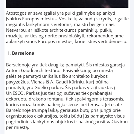
Atostogos ar savaitgaliai yra puiki galimybė aplankyti
įvairius Europos miestus. Vos kelių valandų skrydis, ir galite
mėgautis lankytinomis vietomis, maistu bei gėrimais.
Nesvarbu, ar ieškote architektūros paminklų, puikių
muziejų, ar tiesiog norite prasiblaškyti, rekomenduojame
aplankyti šiuos Europos miestus, kurie išties verti dėmesio.
Barselona
Barselonoje yra tiek daug ką pamatyti. Šis miestas garsėja
Antoni Gaudi architektūra. Pasivaikščioję po miestą
galėsite pamatyti unikalius šio architekto kūrybos
pavyzdžius. Vienas iš A. Gaudi kūrinių, kurį būtina
pamatyti, yra
Guelio parkas. Šis parkas yra įtrauktas į
UNESCO. Parkas Jus tiesiog sužavės tiek prabangiai
dekoruotu drakono fontanu, tiek spalvingomis terasomis,
kurios mozaikomis padengia sienas bei terasas
. Jei esate
Barselonoje trumpą laiką, geriausia būtų prisijungti prie
organizuotos ekskursijos, tokiu būdu Jūs pamatysite visus
pagrindinius lankytinus objektus ir pasimėgausit važiavimu
per miestą.