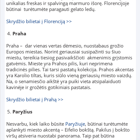
unikalias freskas ir spalvingą marmuro išorę. Florencijoje
būtinai turėtumėte paragauti gelato ledų.
Skrydžio bilietai į Florenciją >>
Praha
Praha – dar vienas vertas dėmesio, nuostabaus grožio
Europos miestas. Norint geriausiai susipažinti su šiuo
miestu, tereikia tiesiog pasivaikščioti akmenimis grįstomis
gatvėmis. Mieste yra Prahos pilis, kuri neprimena
tradicinės pilies. Tai tarsi pastatų kolekcija. Prahos akcentas
yra Karolio tiltas, kuris siūlo vieną geriausių miesto vaizdų.
Na, o senamiesčio aikštė yra puiki vieta atsipalaiduoti
kavinėje ir grožėtis gotikiniais pastatais.
Skrydžio bilietai į Prahą >>
Paryžius
Nesvarbu, kiek laiko būsite
Paryžiuje
, būtinai turėtumėte
aplankyti miesto akcentą – Eifelio bokštą. Pakilus į bokšto
viršų atsiveria nuostabi panorama. Taip pat būtina