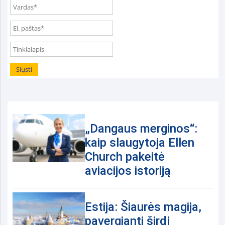
„Dangaus merginos“:
kaip slaugytoja Ellen
Church pakeitė
aviacijos istoriją
Estija: Šiaurės magija,
pavergianti širdį