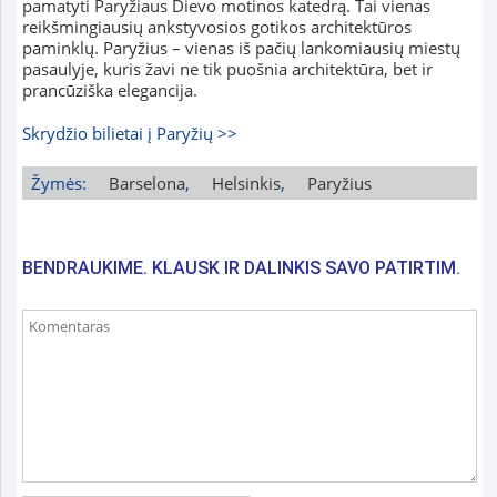
pamatyti Paryžiaus Dievo motinos katedrą. Tai vienas
reikšmingiausių ankstyvosios gotikos architektūros
paminklų. Paryžius – vienas iš pačių lankomiausių miestų
pasaulyje, kuris žavi ne tik puošnia architektūra, bet ir
prancūziška elegancija.
S
krydžio bilietai į Paryžių >>
Žymės:
Barselona
,
Helsinkis
,
Paryžius
BENDRAUKIME. KLAUSK IR DALINKIS SAVO PATIRTIM.