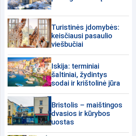
Turistinės įdomybės:
keisčiausi pasaulio
viešbučiai
Iskija: terminiai
šaltiniai, žydintys
sodai ir krištolinė jūra
Bristolis – maištingos
dvasios ir kūrybos
uostas