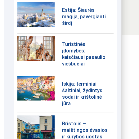
Estija: Šiaurės
magija, pavergianti
širdį
Turistinės
įdomybės:
keisčiausi pasaulio
viešbučiai
Iskija: terminiai
šaltiniai, žydintys
sodai ir krištolinė
jūra
Bristolis –
maištingos dvasios
ir kūrybos uostas