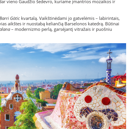
– dar vieno Gaudžio šedevro, kuriame įmantrios mozaikos ir
Barri Gòtic
kvartalą. Vaikštinėdami jo gatvelėmis – labirintais,
ias aikštes ir nuostabą keliančią Barselonos katedrą. Būtinai
talana
– modernizmo perlą, garsėjantį vitražais ir puošniu