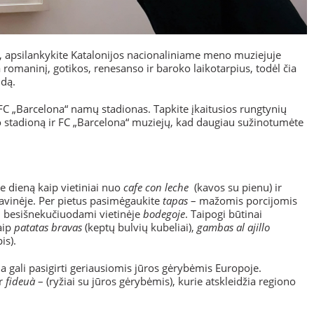
, apsilankykite Katalonijos nacionaliniame meno muziejuje
maninį, gotikos, renesanso ir baroko laikotarpius, todėl čia
ldą.
 FC „Barcelona“ namų stadionas. Tapkite įkaitusios rungtynių
 po stadioną ir FC „Barcelona“ muziejų, kad daugiau sužinotumėte
e dieną kaip vietiniai nuo
cafe con leche
(kavos su pienu) ir
kavinėje. Per pietus pasimėgaukite
tapas
– mažomis porcijomis
iai besišnekučiuodami vietinėje
bodegoje
. Taipogi būtinai
aip
patatas bravas
(keptų bulvių kubeliai),
gambas al ajillo
is).
na gali pasigirti geriausiomis jūros gėrybėmis Europoje.
r
fideuà
– (ryžiai su jūros gėrybėmis), kurie atskleidžia regiono