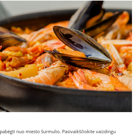
 pabėgti nuo miesto šurmulio. Pasivaikščiokite vaizdingu