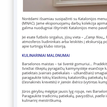
Norėdami išsamiau susipažinti su Katalonijos menu
(MNAC). Jame eksponuojamų darbų kolekcija apima ro
galima nuodugniai ištyrinėti Katalonijos meno pave
Jei esate futbolo sirgalius, jūsų vieta – „
Camp Nou
„,
atmosferos liudininkais arba leiskitės į ekskursiją
apie turtingą klubo istoriją.
KULINARINIAI MALONUMAI
Barselonos maistas – tai šventė gomuriui… Pradėkit
šviežiai iškeptų pyragaičių kaimynystėje esančioje 
patiektais įvairiais patiekalais – užkandžiais) smag
paragaukite tokių klasikinių kataloniškų patiekalų k
(česnakinės krevetės) ir
jamón ibérico
(vytintas kump
Jūros gėrybių mėgėjai jausis lyg rojuje, nes Barselo
Paragaukite tradicinių patiekalų, pavyzdžiui,
paella
i
kulinarinį meistriškumą.