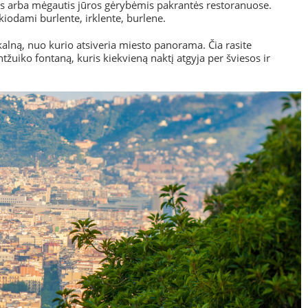
is arba mėgautis jūros gėrybėmis pakrantės restoranuose.
kiodami burlente, irklente, burlene.
 kalną, nuo kurio atsiveria miesto panorama. Čia rasite
tžuiko fontaną, kuris kiekvieną naktį atgyja per šviesos ir