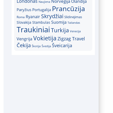
Londonas
Norvegija
Olandija
Naujiena
Prancūzija
Paryžius
Portugalija
Skrydžiai
Ryanair
Slidinėjimas
Roma
Suomija
Slovakija
Stambulas
Tailandas
Traukiniai
Turkija
Venecija
Vokietija
Zigzag Travel
Vengrija
Čekija
Šveicarija
Škotija
Švedija