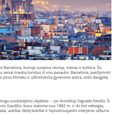
i Barselona, kurioje susipina istorija, menas ir kultūra. Šis
u seniai traukia turistus iš viso pasaulio. Barselona, pasižyminti
o jūros klimatu ir užkrečiančia gyvenimo aistra, siūlo daugybę
tingo susižavėjimo objektas – jos ikoniškoji
Sagrada Familia
. Ši
onio Gaudžio, buvo statoma nuo 1882 m. ir iki šiol nebaigta,
ai, aukštai iškilę bokštai ir hipnotizuojantis interjeras užburia