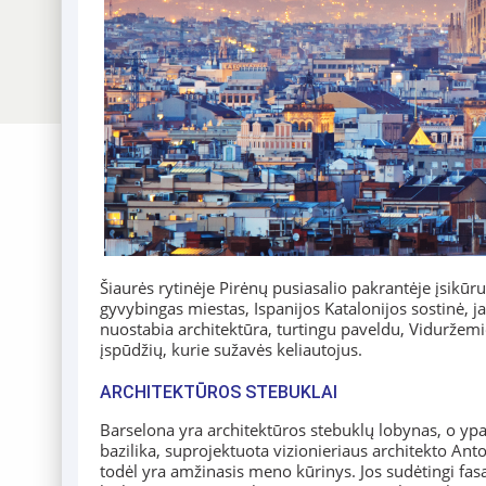
Šiaurės rytinėje Pirėnų pusiasalio pakrantėje įsikūrus
gyvybingas miestas, Ispanijos Katalonijos sostinė, ja
nuostabia architektūra, turtingu paveldu, Viduržemi
įspūdžių, kurie sužavės keliautojus.
ARCHITEKTŪROS STEBUKLAI
Barselona yra architektūros stebuklų lobynas, o ypa
bazilika, suprojektuota vizionieriaus architekto Ant
todėl yra amžinasis meno kūrinys. Jos sudėtingi fasad