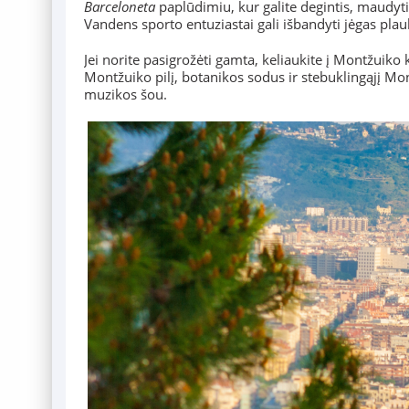
Barceloneta
paplūdimiu, kur galite degintis, maudyt
Vandens sporto entuziastai gali išbandyti jėgas plau
Jei norite pasigrožėti gamta, keliaukite į Montžuiko
Montžuiko pilį, botanikos sodus ir stebuklingąjį Mon
muzikos šou.