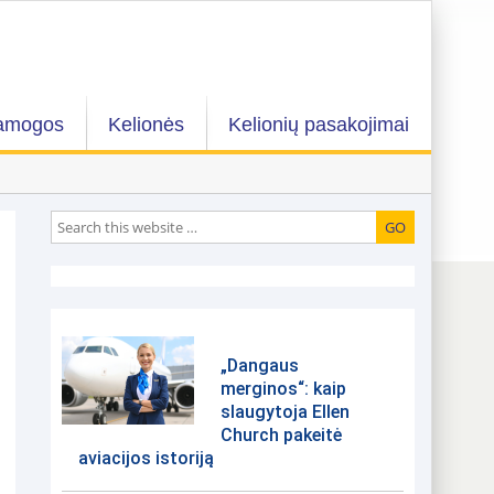
amogos
Kelionės
Kelionių pasakojimai
„Dangaus
merginos“: kaip
slaugytoja Ellen
Church pakeitė
aviacijos istoriją