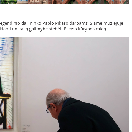
legendinio dailininko Pablo Pikaso darbams. Šiame muziejuje
ikianti unikalią galimybę stebėti Pikaso kūrybos raidą.