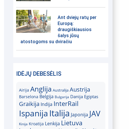
Ant dviejų ratų per
Europą:
draugiškiausios
šalys jūsų
atostogoms su dviračiu
IDĖJŲ DEBESĖLIS
Anglija
Austrija
Airija
Australija
Belgija
Danija
Egiptas
Barselona
Bulgarija
InterRail
Graikija
Indija
Italija
Ispanija
JAV
Japonija
Lietuva
Lenkija
Kroatija
Kinija