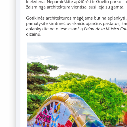
kiekvieną. Nepamirškite apžiūrėti ir Guelio parko 
žaisminga architektūra vientisai susilieja su gamta.
Gotikinės architektūros mėgėjams būtina aplankyti
pamatysite šimtmečius skaičiuojančius pastatus, žav
aplankykite netoliese esančią
Palau de la Música Ca
dizainu.