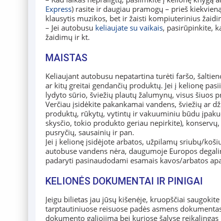
Express
) rasite ir daugiau pramogų – prieš kiekvieną
klausytis muzikos, bet ir žaisti kompiuterinius žaidim
– Jei autobusu
keliaujate su vaikais
, pasirūpinkite, 
žaidimų ir kt.
MAISTAS
Keliaujant autobusu nepatartina turėti faršo, šaltie
ar kitų greitai gendančių produktų. Jei į kelionę pas
lydyto sūrio, šviežių plautų žalumynų, visus šiuos p
Verčiau įsidėkite pakankamai vandens, šviežių ar dži
produktų, rūkytų, vytintų ir vakuuminiu būdu įpaku
skysčio, tokio produkto geriau nepirkite), konservų, 
pusryčių, sausainių ir pan.
Jei į kelionę įsidėjote arbatos, užpilamų sriubų/koši
autobuse vandens nėra, daugumoje Europos degalinių 
padaryti pasinaudodami esamais kavos/arbatos apa
KELIONĖS DOKUMENTAI IR PINIGAI
Jeigu bilietas jau jūsų kišenėje, kruopščiai saugoki
tarptautiniuose reisuose padės asmens dokumentas. Įs
dokumento galiojimą bei kuriose šalyse reikalingas 