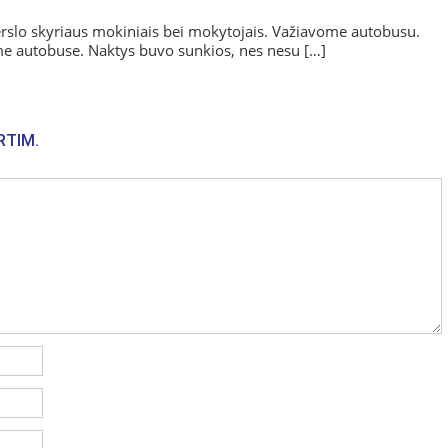
erslo skyriaus mokiniais bei mokytojais. Važiavome autobusu.
ome autobuse. Naktys buvo sunkios, nes nesu […]
RTIM.