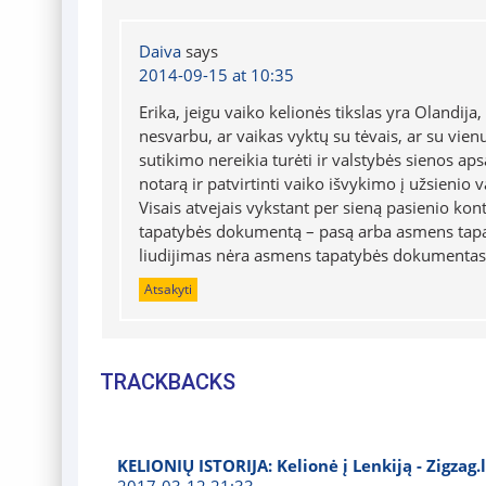
Daiva
says
2014-09-15 at 10:35
Erika, jeigu vaiko kelionės tikslas yra Olandij
nesvarbu, ar vaikas vyktų su tėvais, ar su vienu
sutikimo nereikia turėti ir valstybės sienos ap
notarą ir patvirtinti vaiko išvykimo į užsienio v
Visais atvejais vykstant per sieną pasienio k
tapatybės dokumentą – pasą arba asmens tapa
liudijimas nėra asmens tapatybės dokumentas, 
Atsakyti
TRACKBACKS
KELIONIŲ ISTORIJA: Kelionė į Lenkiją - Zigzag.l