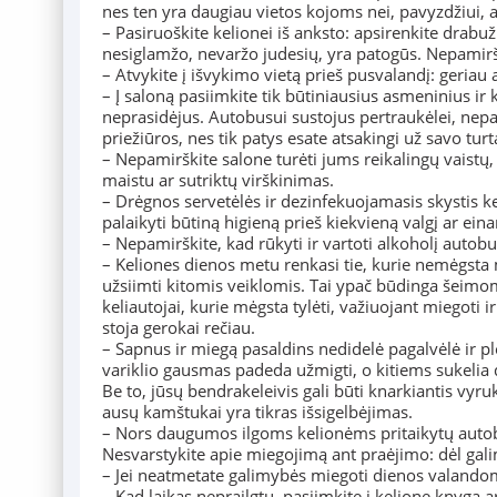
nes ten yra daugiau vietos kojoms nei, pavyzdžiui, 
– Pasiruoškite kelionei iš anksto: apsirenkite drabuž
nesiglamžo, nevaržo judesių, yra patogūs. Nepamirš
– Atvykite į išvykimo vietą prieš pusvalandį: geriau 
– Į saloną pasiimkite tik būtiniausius asmeninius ir 
neprasidėjus. Autobusui sustojus pertraukėlei, nepa
priežiūros, nes tik patys esate atsakingi už savo turt
– Nepamirškite salone turėti jums reikalingų vaistų
maistu ar sutriktų virškinimas.
– Drėgnos servetėlės ir dezinfekuojamasis skystis ke
palaikyti būtiną higieną prieš kiekvieną valgį ar eina
– Nepamirškite, kad rūkyti ir vartoti alkoholį auto
– Keliones dienos metu renkasi tie, kurie nemėgsta m
užsiimti kitomis veiklomis. Tai ypač būdinga šeimom
keliautojai, kurie mėgsta tylėti, važiuojant miegoti i
stoja gerokai rečiau.
– Sapnus ir miegą pasaldins nedidelė pagalvėlė ir
variklio gausmas padeda užmigti, o kitiems sukelia 
Be to, jūsų bendrakeleivis gali būti knarkiantis vyruk
ausų kamštukai yra tikras išsigelbėjimas.
– Nors daugumos ilgoms kelionėms pritaikytų autobus
Nesvarstykite apie miegojimą ant praėjimo: dėl gal
– Jei neatmetate galimybės miegoti dienos valandomis
– Kad laikas neprailgtų, pasiimkite į kelionę knygą 