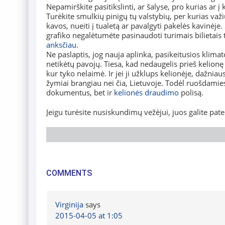
Nepamirškite pasitikslinti, ar šalyse, pro kurias ar į 
Turėkite smulkių pinigų tų valstybių, per kurias važi
kavos, nueiti į tualetą ar pavalgyti pakelės kavinėj
grafiko negalėtumėte pasinaudoti turimais bilietais
anksčiau
.
Ne paslaptis, jog nauja aplinka, pasikeitusios klimato
netikėtų pavojų. Tiesa, kad nedaugelis prieš kelionę
kur tyko nelaimė. Ir jei ji užklups kelionėje, dažnia
žymiai brangiau nei čia, Lietuvoje. Todėl ruošdamiesi
dokumentus, bet ir
kelionės draudimo
polisą.
Jeigu turėsite nusiskundimų vežėjui, juos galite pate
COMMENTS
Virginija
says
2015-04-05 at 1:05