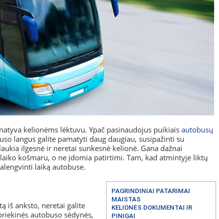
rnatyva kelionėms lėktuvu. Ypač pasinaudojus puikiais
autobusų
uso langus galite pamatyti daug daugiau, susipažinti su
 laukia ilgesnė ir neretai sunkesnė kelionė. Gana dažnai
 laiko košmaru, o ne įdomia patirtimi. Tam, kad atmintyje liktų
alengvinti laiką autobuse.
PAGRINDINIAI PATARIMAI
MAISTAS
tą iš anksto, neretai galite
KELIONĖS DOKUMENTAI IR
– priekinės autobuso sėdynės,
PINIGAI