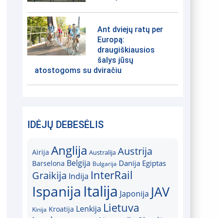
Ant dviejų ratų per
Europą:
draugiškiausios
šalys jūsų
atostogoms su dviračiu
IDĖJŲ DEBESĖLIS
Anglija
Austrija
Airija
Australija
Belgija
Danija
Egiptas
Barselona
Bulgarija
InterRail
Graikija
Indija
Italija
Ispanija
JAV
Japonija
Lietuva
Lenkija
Kroatija
Kinija