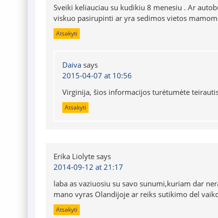
Sveiki keliauciau su kudikiu 8 menesiu . Ar autob
viskuo pasirupinti ar yra sedimos vietos mamoms
Atsakyti
Daiva
says
2015-04-07 at 10:56
Virginija, šios informacijos turėtumėte teiraut
Atsakyti
Erika Liolyte
says
2014-09-12 at 21:17
laba as vaziuosiu su savo sunumi,kuriam dar ne
mano vyras Olandijoje ar reiks sutikimo del vai
Atsakyti