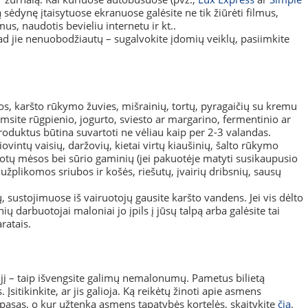
 sėdynę įtaisytuose ekranuose galėsite ne tik žiūrėti filmus,
us, naudotis bevieliu internetu ir kt..
kad jie nenuobodžiautų – sugalvokite įdomių veiklų, pasiimkite
nos, karšto rūkymo žuvies, mišrainių, tortų, pyragaičių su kremu
iimsite rūgpienio, jogurto, sviesto ar margarino, fermentinio ar
roduktus būtina suvartoti ne vėliau kaip per 2-3 valandas.
ovintų vaisių, daržovių, kietai virtų kiaušinių, šalto rūkymo
otų mėsos bei sūrio gaminių (jei pakuotėje matyti susikaupusio
užplikomos sriubos ir košės, riešutų, įvairių dribsnių, sausų
ų, sustojimuose iš vairuotojų gausite karšto vandens. Jei vis dėlto
darbuotojai maloniai jo įpils į jūsų talpą arba galėsite tai
ratais.
te jį – taip išvengsite galimų nemalonumų. Pametus bilietą
itikinkite, ar jis galioja. Ką reikėtų žinoti apie asmens
pasas, o kur užtenka asmens tapatybės kortelės, skaitykite
čia
.