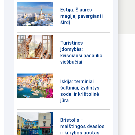
Estija: Šiaurės
magija, pavergianti
širdį
Turistinės
įdomybės:
keisčiausi pasaulio
viešbučiai
Iskija: terminiai
šaltiniai, žydintys
sodai ir krištolinė
jūra
Bristolis –
maištingos dvasios
ir kūrybos uostas