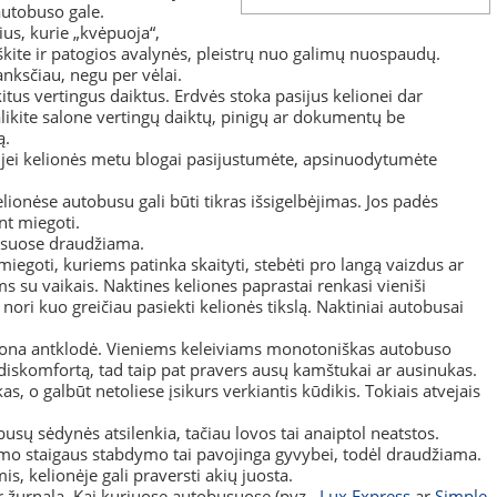
autobuso gale.
ius, kurie „kvėpuoja“,
kite ir patogios avalynės, pleistrų nuo galimų nuospaudų.
anksčiau, negu per vėlai.
kitus vertingus daiktus. Erdvės stoka pasijus kelionei dar
likite salone vertingų daiktų, pinigų ar dokumentų be
ą.
, jei kelionės metu blogai pasijustumėte, apsinuodytumėte
lionėse autobusu gali būti tikras išsigelbėjimas. Jos padės
nt miegoti.
busuose draudžiama.
iegoti, kuriems patinka skaityti, stebėti pro langą vaizdus ar
s su vaikais. Naktines keliones paprastai renkasi vieniši
r nori kuo greičiau pasiekti kelionės tikslą. Naktiniai autobusai
 plona antklodė. Vieniems keleiviams monotoniškas autobuso
diskomfortą, tad taip pat pravers ausų kamštukai ar ausinukas.
as, o galbūt netoliese įsikurs verkiantis kūdikis. Tokiais atvejais
ų sėdynės atsilenkia, tačiau lovos tai anaiptol neatstos.
imo staigaus stabdymo tai pavojinga gyvybei, todėl draudžiama.
, kelionėje gali praversti akių juosta.
ar žurnalą. Kai kuriuose autobusuose (pvz.,
Lux Express
ar
Simple