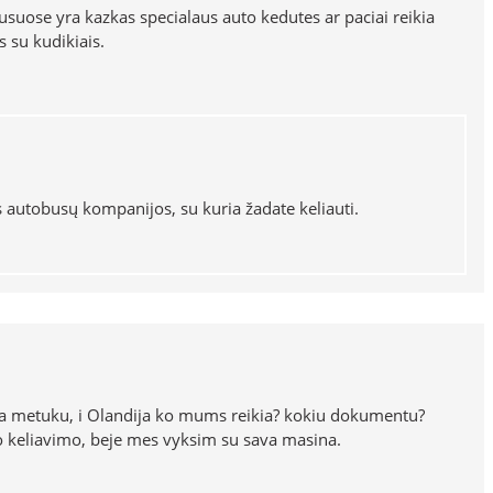
usuose yra kazkas specialaus auto kedutes ar paciai reikia
 su kudikiais.
is autobusų kompanijos, su kuria žadate keliauti.
ra metuku, i Olandija ko mums reikia? kokiu dokumentu?
ko keliavimo, beje mes vyksim su sava masina.