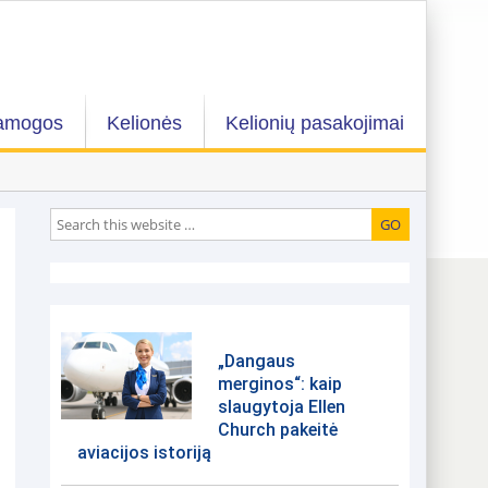
amogos
Kelionės
Kelionių pasakojimai
„Dangaus
merginos“: kaip
slaugytoja Ellen
Church pakeitė
aviacijos istoriją