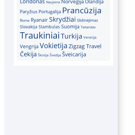
Londonas
Norvegija
Olandija
Naujiena
Prancūzija
Paryžius
Portugalija
Skrydžiai
Ryanair
Slidinėjimas
Roma
Suomija
Slovakija
Stambulas
Tailandas
Traukiniai
Turkija
Venecija
Vokietija
Zigzag Travel
Vengrija
Čekija
Šveicarija
Škotija
Švedija