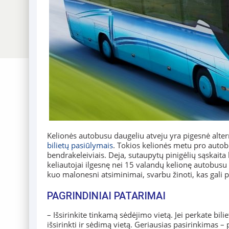
Kelionės autobusu daugeliu atveju yra pigesnė alte
bilietų pasiūlymais
. Tokios kelionės metu pro autob
bendrakeleiviais. Deja, sutaupytų pinigėlių sąskaita
keliautojai ilgesnę nei 15 valandų kelionę autobusu
kuo malonesni atsiminimai, svarbu žinoti, kas gali p
PAGRINDINIAI PATARIMAI
– Išsirinkite tinkamą sėdėjimo vietą. Jei perkate bilie
išsirinkti ir sėdimą vietą. Geriausias pasirinkimas 