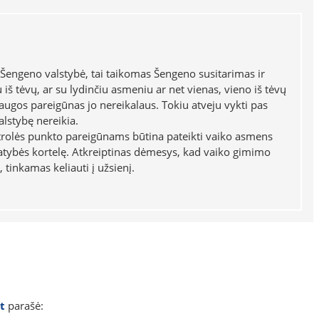
a, Šengeno valstybė, tai taikomas Šengeno susitarimas ir
 iš tėvų, ar su lydinčiu asmeniu ar net vienas, vieno iš tėvų
saugos pareigūnas jo nereikalaus. Tokiu atveju vykti pas
alstybę nereikia.
ontrolės punkto pareigūnams būtina pateikti vaiko asmens
tybės kortelę. Atkreiptinas dėmesys, kad vaiko gimimo
tinkamas keliauti į užsienį.
t
parašė: