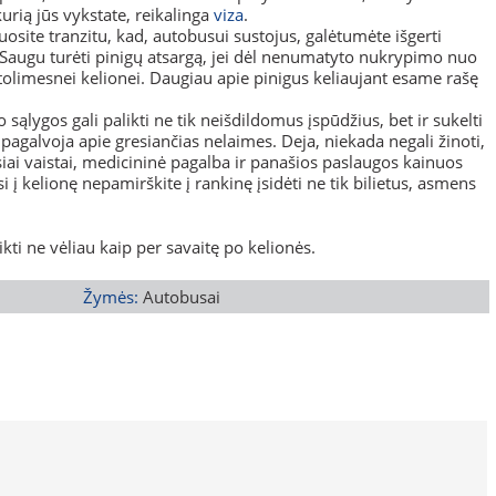
kurią jūs vykstate, reikalinga
viza
.
uosite tranzitu, kad, autobusui sustojus, galėtumėte išgerti
e. Saugu turėti pinigų atsargą, jei dėl nenumatyto nukrypimo nuo
 tolimesnei kelionei. Daugiau apie pinigus keliaujant esame rašę
 sąlygos gali palikti ne tik neišdildomus įspūdžius, bet ir sukelti
 pagalvoja apie gresiančias nelaimes. Deja, niekada negali žinoti,
usiai vaistai, medicininė pagalba ir panašios paslaugos kainuos
 į kelionę nepamirškite į rankinę įsidėti ne tik bilietus, asmens
ikti ne vėliau kaip per savaitę po kelionės.
Žymės:
Autobusai