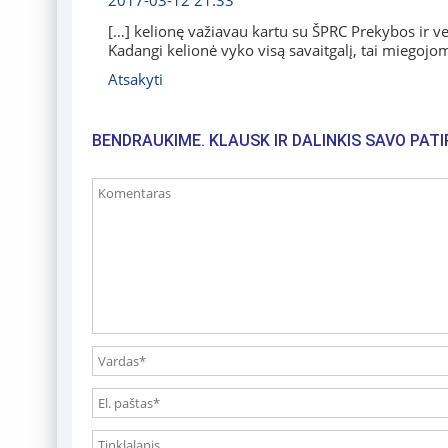
2017-03-12 21:33
[…] kelionę važiavau kartu su ŠPRC Prekybos ir v
Kadangi kelionė vyko visą savaitgalį, tai miegoj
Atsakyti
BENDRAUKIME. KLAUSK IR DALINKIS SAVO PATI