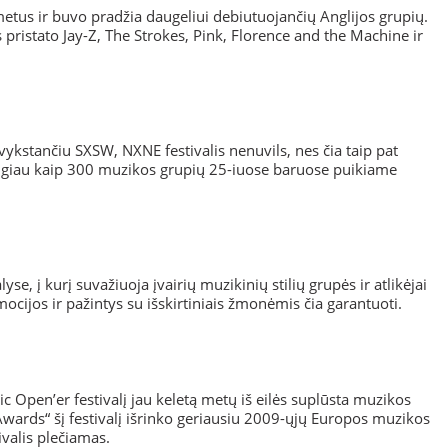
 metus ir buvo pradžia daugeliui debiutuojančių Anglijos grupių.
is pristato Jay-Z, The Strokes, Pink, Florence and the Machine ir
) vykstančiu SXSW, NXNE festivalis nenuvils, nes čia taip pat
augiau kaip 300 muzikos grupių 25-iuose baruose puikiame
yse, į kurį suvažiuoja įvairių muzikinių stilių grupės ir atlikėjai
cijos ir pažintys su išskirtiniais žmonėmis čia garantuoti.
 Open’er festivalį jau keletą metų iš eilės suplūsta muzikos
Awards“ šį festivalį išrinko geriausiu 2009-ųjų Europos muzikos
ivalis plečiamas.