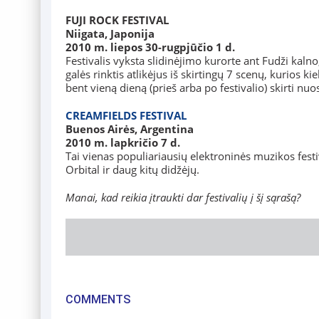
FUJI ROCK FESTIVAL
Niigata, Japonija
2010 m. liepos 30-rugpjūčio 1 d.
Festivalis vyksta slidinėjimo kurorte ant Fudži kaln
galės rinktis atlikėjus iš skirtingų 7 scenų, kurios
bent vieną dieną (prieš arba po festivalio) skirti nu
CREAMFIELDS FESTIVAL
Buenos Airės, Argentina
2010 m. lapkričio 7 d.
Tai vienas populiariausių elektroninės muzikos fest
Orbital ir daug kitų didžėjų.
Manai, kad reikia įtraukti dar festivalių į šį sąrašą?
COMMENTS