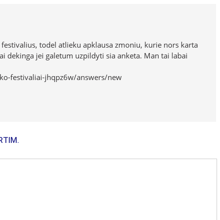
festivalius, todel atlieku apklausa zmoniu, kurie nors karta
i dekinga jei galetum uzpildyti sia anketa. Man tai labai
auko-festivaliai-jhqpz6w/answers/new
RTIM.