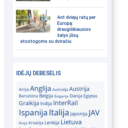
Ant dviejų ratų per
Europą:
draugiškiausios
šalys jūsų
atostogoms su dviračiu
IDĖJŲ DEBESĖLIS
Anglija
Austrija
Airija
Australija
Belgija
Danija
Egiptas
Barselona
Bulgarija
InterRail
Graikija
Indija
Italija
Ispanija
JAV
Japonija
Lietuva
Lenkija
Kroatija
Kinija