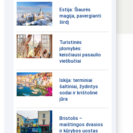
Estija: Šiaurės
magija, pavergianti
širdį
Turistinės
įdomybės:
keisčiausi pasaulio
viešbučiai
Iskija: terminiai
šaltiniai, žydintys
sodai ir krištolinė
jūra
Bristolis –
maištingos dvasios
ir kūrybos uostas