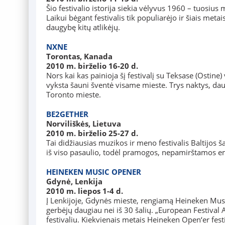
Šio festivalio istorija siekia vėlyvus 1960 – tuosius
Laikui bėgant festivalis tik populiarėjo ir šiais meta
daugybę kitų atlikėjų.
NXNE
Torontas, Kanada
2010 m. birželio 16-20 d.
Nors kai kas painioja šį festivalį su Teksase (Ostine
vyksta šauni šventė visame mieste. Trys naktys, d
Toronto mieste.
BE2GETHER
Norviliškės, Lietuva
2010 m. birželio 25-27 d.
Tai didžiausias muzikos ir meno festivalis Baltijos šal
iš viso pasaulio, todėl pramogos, nepamirštamos emo
HEINEKEN MUSIC OPENER
Gdynė, Lenkija
2010 m. liepos 1-4 d.
Į Lenkijoje, Gdynės mieste, rengiamą Heineken Music
gerbėjų daugiau nei iš 30 šalių. „European Festival 
festivaliu. Kiekvienais metais Heineken Open‘er fest