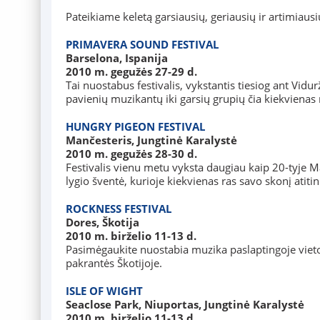
Pateikiame keletą garsiausių, geriausių ir artimiausių
PRIMAVERA SOUND FESTIVAL
Barselona, Ispanija
2010 m. gegužės 27-29 d.
Tai nuostabus festivalis, vykstantis tiesiog ant Vi
pavienių muzikantų iki garsių grupių čia kiekvienas 
HUNGRY PIGEON FESTIVAL
Mančesteris, Jungtinė Karalystė
2010 m. gegužės 28-30 d.
Festivalis vienu metu vyksta daugiau kaip 20-tyje Ma
lygio šventė, kurioje kiekvienas ras savo skonį atiti
ROCKNESS FESTIVAL
Dores, Škotija
2010 m. birželio 11-13 d.
Pasimėgaukite nuostabia muzika paslaptingoje vieto
pakrantės Škotijoje.
ISLE OF WIGHT
Seaclose Park, Niuportas, Jungtinė Karalystė
2010 m. birželio 11-13 d.