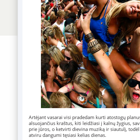
Artėjant vasarai visi pradedam kurti atostogų planus,
alsuojančius kraštus, kiti leidžiasi į kalnų žygius, s
prie jūros, o ketvirti dievina muziką ir siautulį, tod
atviru dangumi tęsiasi kelias dienas.