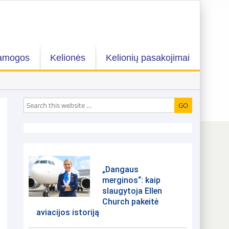
amogos
Kelionės
Kelionių pasakojimai
„Dangaus
merginos“: kaip
slaugytoja Ellen
Church pakeitė
aviacijos istoriją