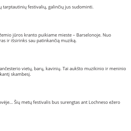
 tarptautinių festivalių, galinčių jus sudominti.
duržemio jūros kranto puikiame mieste – Barselonoje. Nuo
ras ir išsirinks sau patinkančią muziką.
nčesterio vietų, barų, kavinių. Tai aukšto muzikinio ir meninio
nkantį skambesį.
vėje… Šių metų festivalis bus surengtas ant Lochneso ežero