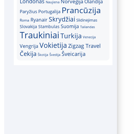
Londonas
Norvegija
Olandija
Naujiena
Prancūzija
Paryžius
Portugalija
Skrydžiai
Ryanair
Slidinėjimas
Roma
Suomija
Slovakija
Stambulas
Tailandas
Traukiniai
Turkija
Venecija
Vokietija
Zigzag Travel
Vengrija
Čekija
Šveicarija
Škotija
Švedija