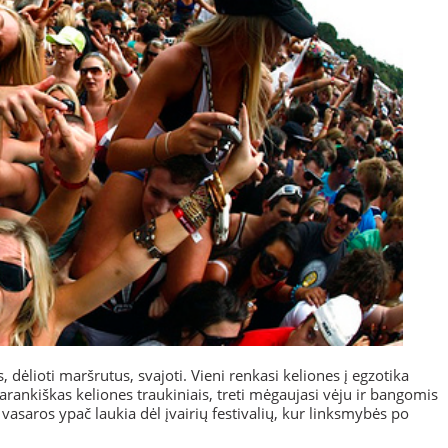
 dėlioti maršrutus, svajoti. Vieni renkasi keliones į egzotika
avarankiškas keliones traukiniais, treti mėgaujasi vėju ir bangomis
ėl vasaros ypač laukia dėl įvairių festivalių, kur linksmybės po