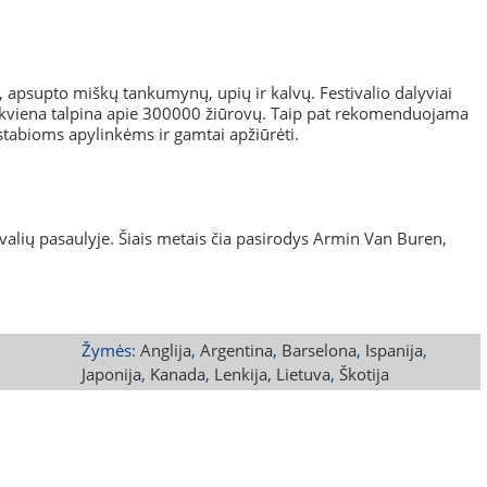
o, apsupto miškų tankumynų, upių ir kalvų. Festivalio dalyviai
 kiekviena talpina apie 300000 žiūrovų. Taip pat rekomenduojama
ostabioms apylinkėms ir gamtai apžiūrėti.
ivalių pasaulyje. Šiais metais čia pasirodys Armin Van Buren,
Žymės:
Anglija
,
Argentina
,
Barselona
,
Ispanija
,
Japonija
,
Kanada
,
Lenkija
,
Lietuva
,
Škotija