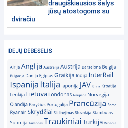
draugiškiausios šalys
jūsų atostogoms su
dviračiu
IDĖJŲ DEBESĖLIS
Anglija
Austrija
Belgija
Airija
Australija
Barselona
InterRail
Graikija
Indija
Danija
Egiptas
Bulgarija
Italija
Ispanija
JAV
Japonija
Kroatija
Kinija
Lietuva
Londonas
Norvegija
Lenkija
Naujiena
Prancūzija
Olandija
Paryžius
Portugalija
Roma
Skrydžiai
Ryanair
Slovakija
Slidinėjimas
Stambulas
Traukiniai
Turkija
Suomija
Tailandas
Venecija