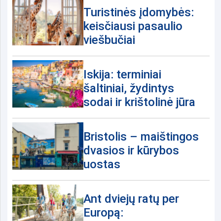
Turistinės įdomybės:
keisčiausi pasaulio
viešbučiai
Iskija: terminiai
šaltiniai, žydintys
sodai ir krištolinė jūra
Bristolis – maištingos
dvasios ir kūrybos
uostas
Ant dviejų ratų per
Europą: