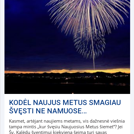
KODĖL NAUJUS METUS SMAGIAU
ŠVĘSTI NE NAMUOSE…
Kasmet, artėjant naujiems metams, vis dažnesnė viešnia
tampa mintis „kur švęsiu Naujuosius Metus šiemet“? Jei
Šv. Kalėdų šventimui kiekviena šeima turi savas