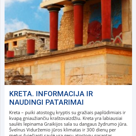
KRETA. INFORMACIJA IR
NAUDINGI PATARIMAI
Kreta – puiki atostogų kryptis su gražiais paplūdimiais ir
kvapą gniaužiančiu kraštovaizdžiu. Kreta yra labiausiai
saulės lepinama Graikijos sala su dangaus žydrumo jūra.
Švelnus Viduržemio jūros klimatas ir 300 dienų per
metus šviečianti saulė yra gerų atostogų garantas.