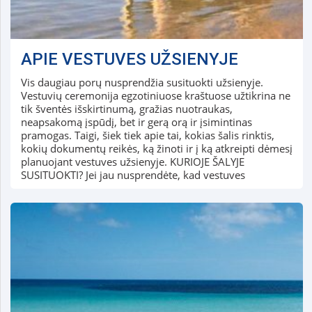
APIE VESTUVES UŽSIENYJE
Vis daugiau porų nusprendžia susituokti užsienyje.
Vestuvių ceremonija egzotiniuose kraštuose užtikrina ne
tik šventės išskirtinumą, gražias nuotraukas,
neapsakomą įspūdį, bet ir gerą orą ir įsimintinas
pramogas. Taigi, šiek tiek apie tai, kokias šalis rinktis,
kokių dokumentų reikės, ką žinoti ir į ką atkreipti dėmesį
planuojant vestuves užsienyje. KURIOJE ŠALYJE
SUSITUOKTI? Jei jau nusprendėte, kad vestuves