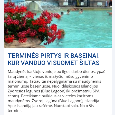
TERMINĖS PIRTYS IR BASEINAI.
KUR VANDUO VISUOMET ŠILTAS
Maudynės karštoje vonioje po ilgos darbo dienos, ypač
šaltą žiemą, – vienas iš mažyčių mūsų gyvenimo
malonumų. Tačiau tai nepalyginama su maudynėmis
terminiuose baseinuose. Nuo idiliškosios Islandijos
Žydrosios lagūnos (Blue Lagoon) iki prašmatnių SPA
centrų. Pateikiame puikiausias vieteles karštoms
maudynėms. Žydroji lagūna (Blue Lagoon), Islandija
Apie Islandiją jau rašėme. Nuostabi sala. Na o šis
terminis