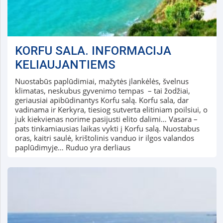
KORFU SALA. INFORMACIJA
KELIAUJANTIEMS
Nuostabūs paplūdimiai, mažytės įlankėlės, švelnus
klimatas, neskubus gyvenimo tempas – tai žodžiai,
geriausiai apibūdinantys Korfu salą. Korfu sala, dar
vadinama ir Kerkyra, tiesiog sutverta elitiniam poilsiui, o
juk kiekvienas norime pasijusti elito dalimi… Vasara –
pats tinkamiausias laikas vykti į Korfu salą. Nuostabus
oras, kaitri saulė, krištolinis vanduo ir ilgos valandos
paplūdimyje… Ruduo yra derliaus