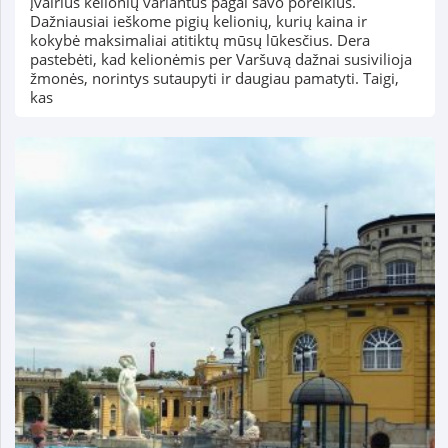
įvairius kelionių variantus pagal savo poreikius.
Dažniausiai ieškome pigių kelionių, kurių kaina ir
kokybė maksimaliai atitiktų mūsų lūkesčius. Dera
pastebėti, kad kelionėmis per Varšuvą dažnai susivilioja
žmonės, norintys sutaupyti ir daugiau pamatyti. Taigi,
kas