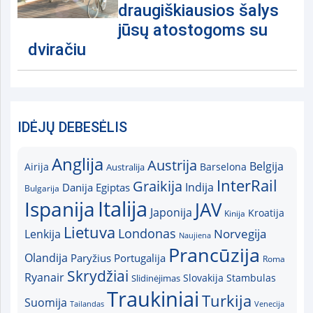
draugiškiausios šalys
jūsų atostogoms su
dviračiu
IDĖJŲ DEBESĖLIS
Anglija
Austrija
Belgija
Airija
Australija
Barselona
InterRail
Graikija
Indija
Danija
Egiptas
Bulgarija
Italija
Ispanija
JAV
Japonija
Kroatija
Kinija
Lietuva
Londonas
Norvegija
Lenkija
Naujiena
Prancūzija
Olandija
Paryžius
Portugalija
Roma
Skrydžiai
Ryanair
Slovakija
Slidinėjimas
Stambulas
Traukiniai
Turkija
Suomija
Tailandas
Venecija