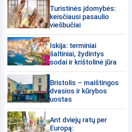
Turistinės įdomybės:
keisčiausi pasaulio
viešbučiai
Iskija: terminiai
šaltiniai, žydintys
sodai ir krištolinė jūra
Bristolis – maištingos
dvasios ir kūrybos
uostas
Ant dviejų ratų per
Europą: