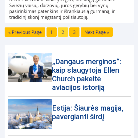
Šviežių vaisių, daržovių, jūros gėrybių bei vynų
pasirinkimas patenkins ir išrankiausią gurmaną, ir
tradicinį skonį mėgstantį poilsiautoją.
« Previous Page
1
2
3
Next Page »
„Dangaus merginos“:
kaip slaugytoja Ellen
Church pakeitė
aviacijos istoriją
Estija: Šiaurės magija,
pavergianti širdį