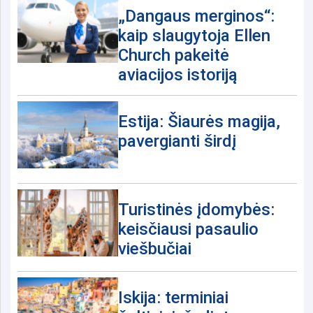
„Dangaus merginos“:
kaip slaugytoja Ellen
Church pakeitė
aviacijos istoriją
Estija: Šiaurės magija,
pavergianti širdį
Turistinės įdomybės:
keisčiausi pasaulio
viešbučiai
Iskija: terminiai