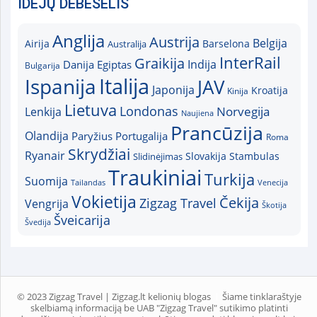
IDĖJŲ DEBESĖLIS
Anglija
Austrija
Belgija
Airija
Australija
Barselona
InterRail
Graikija
Indija
Danija
Egiptas
Bulgarija
Italija
Ispanija
JAV
Japonija
Kroatija
Kinija
Lietuva
Londonas
Norvegija
Lenkija
Naujiena
Prancūzija
Olandija
Paryžius
Portugalija
Roma
Skrydžiai
Ryanair
Slovakija
Slidinėjimas
Stambulas
Traukiniai
Turkija
Suomija
Tailandas
Venecija
Vokietija
Čekija
Zigzag Travel
Vengrija
Škotija
Šveicarija
Švedija
© 2023 Zigzag Travel | Zigzag.lt kelionių blogas
Šiame tinklaraštyje
skelbiamą informaciją be UAB "Zigzag Travel" sutikimo platinti