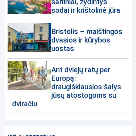
šaltiniai, žydintys
sodai ir krištolinė jūra
Bristolis – maištingos
dvasios ir kūrybos
uostas
Ant dviejų ratų per
Europą:
draugiškiausios šalys
jūsų atostogoms su
dviračiu