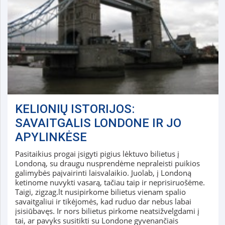
KELIONIŲ ISTORIJOS:
SAVAITGALIS LONDONE IR JO
APYLINKĖSE
Pasitaikius progai įsigyti pigius lėktuvo bilietus į
Londoną, su draugu nusprendėme nepraleisti puikios
galimybės paįvairinti laisvalaikio. Juolab, į Londoną
ketinome nuvykti vasarą, tačiau taip ir neprisiruošėme.
Taigi, zigzag.lt nusipirkome bilietus vienam spalio
savaitgaliui ir tikėjomės, kad ruduo dar nebus labai
įsisiūbavęs. Ir nors bilietus pirkome neatsižvelgdami į
tai, ar pavyks susitikti su Londone gyvenančiais