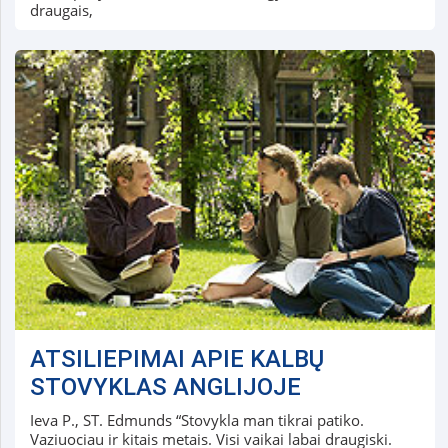
draugais,
ATSILIEPIMAI APIE KALBŲ
STOVYKLAS ANGLIJOJE
Ieva P., ST. Edmunds “Stovykla man tikrai patiko.
Vaziuociau ir kitais metais. Visi vaikai labai draugiski.