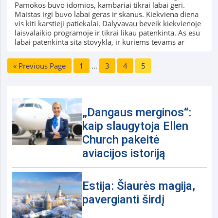
Pamokos buvo idomios, kambariai tikrai labai geri.
Maistas irgi buvo labai geras ir skanus. Kiekviena diena
vis kiti karstieji patiekalai. Dalyvavau beveik kiekvienoje
laisvalaikio programoje ir tikrai likau patenkinta. As esu
labai patenkinta sita stovykla, ir kuriems tevams ar
« Previous Page
1
…
3
4
5
„Dangaus merginos“:
kaip slaugytoja Ellen
Church pakeitė
aviacijos istoriją
Estija: Šiaurės magija,
pavergianti širdį