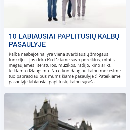
10 LABIAUSIAI PAPLITUSIŲ KALBŲ
PASAULYJE
Kalba neabejotinai yra viena svarbiausių žmogaus
funkcijų – jos dėka išreiškiame savo poreikius, mintis,
mėgaujamės literatūros, muzikos, radijo, kino ar kt.
teikiamu džiaugsmu. Na o kuo daugiau kalbų mokėsime,
tuo paprasčiau bus mums šiame pasaulyje :) Pateikiame
pasaulyje labiausiai paplitusių kalbų sąrašą.