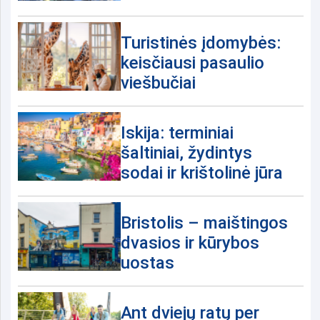
Turistinės įdomybės:
keisčiausi pasaulio
viešbučiai
Iskija: terminiai
šaltiniai, žydintys
sodai ir krištolinė jūra
Bristolis – maištingos
dvasios ir kūrybos
uostas
Ant dviejų ratų per