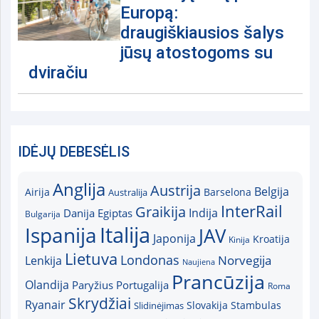
Europą:
draugiškiausios šalys
jūsų atostogoms su
dviračiu
IDĖJŲ DEBESĖLIS
Anglija
Austrija
Belgija
Airija
Australija
Barselona
InterRail
Graikija
Indija
Danija
Egiptas
Bulgarija
Italija
Ispanija
JAV
Japonija
Kroatija
Kinija
Lietuva
Londonas
Norvegija
Lenkija
Naujiena
Prancūzija
Olandija
Paryžius
Portugalija
Roma
Skrydžiai
Ryanair
Slovakija
Slidinėjimas
Stambulas