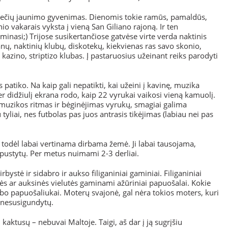
iečių jaunimo gyvenimas. Dienomis tokie ramūs, pamaldūs,
io vakarais vyksta į vieną San Giliano rajoną. Ir ten
sminasi;) Trijose susikertančiose gatvėse virte verda naktinis
nų, naktinių klubų, diskotekų, kiekvienas ras savo skonio,
azino, striptizo klubas. Į pastaruosius užeinant reiks parodyti
patiko. Na kaip gali nepatikti, kai užeini į kavinę, muzika
er didžiulį ekrana rodo, kaip 22 vyrukai vaikosi vieną kamuolį.
 muzikos ritmas ir bėginėjimas vyrukų, smagiai galima
 tyliai, nes futbolas pas juos antrasis tikėjimas (labiau nei pas
 todėl labai vertinama dirbama žemė. Ji labai tausojama,
pustytų. Per metus nuimami 2-3 derliai.
rbystė ir sidabro ir aukso filiganiniai gaminiai. Filiganiniai
inės ar auksinės vielutės gaminami ažūriniai papuošalai. Kokie
bo papuošaliukai. Moterų svajonė, gal nėra tokios moters, kuri
 nesusigundytų.
kaktusų – nebuvai Maltoje. Taigi, aš dar į ją sugrįšiu