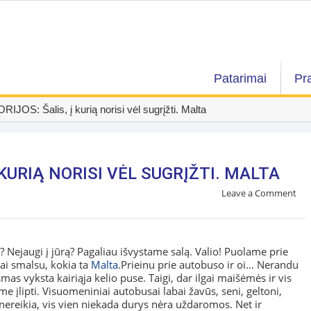
Patarimai
Pr
JOS: Šalis, į kurią norisi vėl sugrįžti. Malta
Į KURIĄ NORISI VĖL SUGRĮŽTI. MALTA
Leave a Comment
?? Nejaugi į jūrą? Pagaliau išvystame salą. Valio! Puolame prie
ai smalsu, kokia ta
Malta
.Prieinu prie autobuso ir oi… Nerandu
smas vyksta kairiąja kelio puse. Taigi, dar ilgai maišėmės ir vis
e įlipti. Visuomeniniai autobusai labai žavūs, seni, geltoni,
nereikia, vis vien niekada durys nėra uždaromos. Net ir