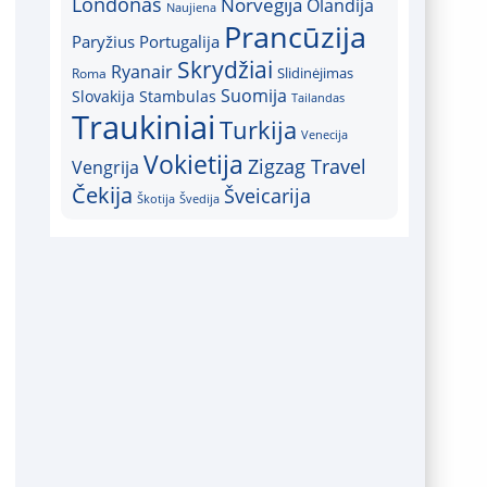
Londonas
Norvegija
Olandija
Naujiena
Prancūzija
Paryžius
Portugalija
Skrydžiai
Ryanair
Slidinėjimas
Roma
Suomija
Slovakija
Stambulas
Tailandas
Traukiniai
Turkija
Venecija
Vokietija
Zigzag Travel
Vengrija
Čekija
Šveicarija
Škotija
Švedija