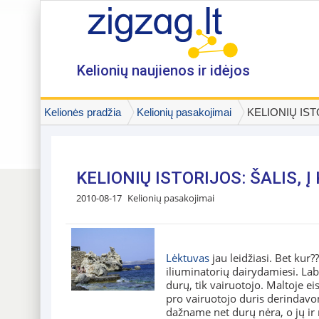
Kelionių naujienos ir idėjos
Kelionės pradžia
Kelionių pasakojimai
KELIONIŲ ISTORI
KELIONIŲ ISTORIJOS: ŠALIS, 
2010-08-17
Kelionių pasakojimai
Lėktuvas
jau leidžiasi. Bet kur?
iliuminatorių dairydamiesi. Lab
durų, tik vairuotojo. Maltoje ei
pro vairuotojo duris derindavom
dažname net durų nėra, o jų ir 