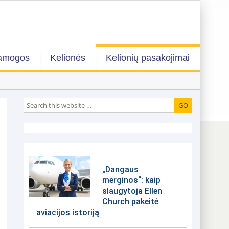
amogos
Kelionės
Kelionių pasakojimai
„Dangaus
merginos“: kaip
slaugytoja Ellen
Church pakeitė
aviacijos istoriją