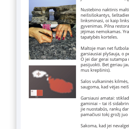
Nustebino naktinis malt
neišsišokantys, šeštadien
linksminasi, oi kaip link
gyvenimas. Pilna restora
įėjimas nemokamas. Yra k
tapatybės korteles.
Maltoje man net futbolas 
garsiausiai plyšauja, o p
O jei dar gerai sutampa
pasijuokti. Bet geriau jau
mus krepšinis).
Salos vulkaninės kilmės,
saugoma, kad vėjas neiš
Garsiausi amatai: stikladi
gaminiai – tai iš sidabr
jie nuostabūs, rankų dar
pamačiusi tokį grožį juo
Sakoma, kad jei nevalgei 