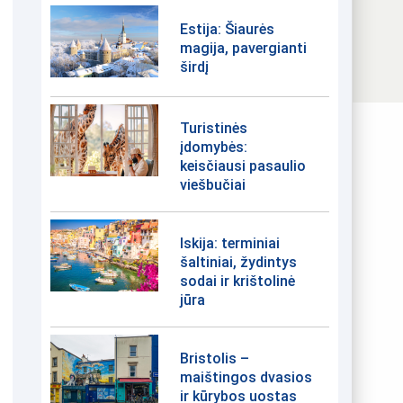
Estija: Šiaurės
magija, pavergianti
širdį
Turistinės
įdomybės:
keisčiausi pasaulio
viešbučiai
Iskija: terminiai
šaltiniai, žydintys
sodai ir krištolinė
jūra
Bristolis –
maištingos dvasios
ir kūrybos uostas