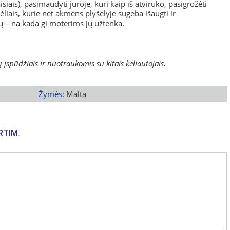
isiais), pasimaudyti jūroje, kuri kaip iš atviruko, pasigrožėti
liais, kurie net akmens plyšelyje sugeba išaugti ir
 – na kada gi moterims jų užtenka.
ų įspūdžiais ir nuotraukomis su kitais keliautojais.
Žymės:
Malta
RTIM.