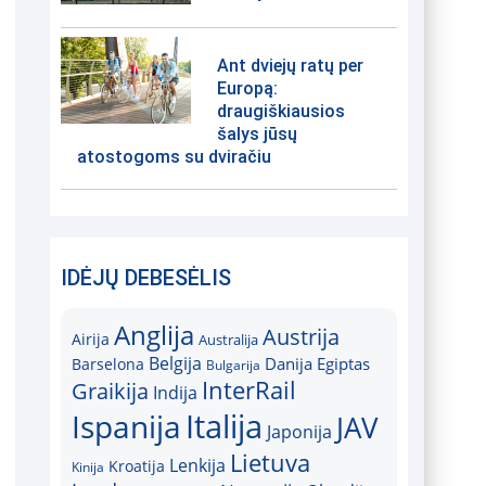
Ant dviejų ratų per
Europą:
draugiškiausios
šalys jūsų
atostogoms su dviračiu
IDĖJŲ DEBESĖLIS
Anglija
Austrija
Airija
Australija
Belgija
Danija
Egiptas
Barselona
Bulgarija
InterRail
Graikija
Indija
Italija
Ispanija
JAV
Japonija
Lietuva
Lenkija
Kroatija
Kinija