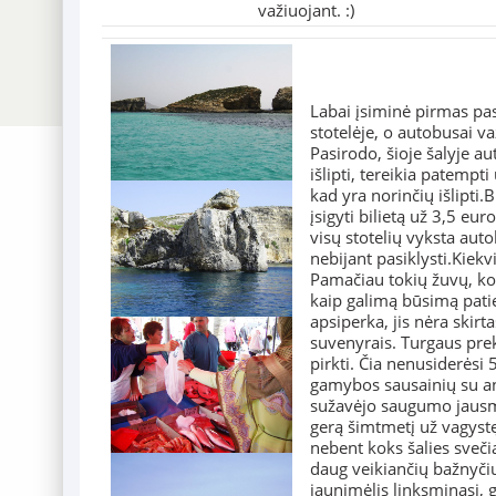
važiuojant. :)
Labai įsiminė pirmas pa
stotelėje, o autobusai v
Pasirodo, šioje šalyje a
išlipti, tereikia patempt
kad yra norinčių išlipti.
įsigyti bilietą už 3,5 eur
visų stotelių vyksta autob
nebijant pasiklysti.Kiek
Pamačiau tokių žuvų, kok
kaip galimą būsimą patie
apsiperka, jis nėra skirt
suvenyrais. Turgaus preke
pirkti. Čia nenusiderėsi
gamybos sausainių su an
sužavėjo saugumo jausma
gerą šimtmetį už vagystę
nebent koks šalies svečia
daug veikiančių bažnyčių
jaunimėlis linksminasi, g