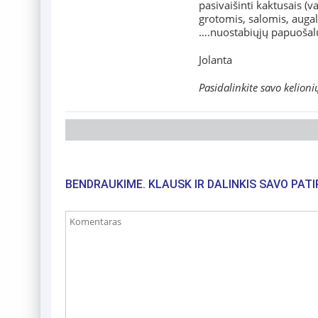
pasivaišinti kaktusais (va
grotomis, salomis, augalė
….nuostabiųjų papuošalų
Jolanta
Pasidalinkite savo kelioni
BENDRAUKIME. KLAUSK IR DALINKIS SAVO PATI