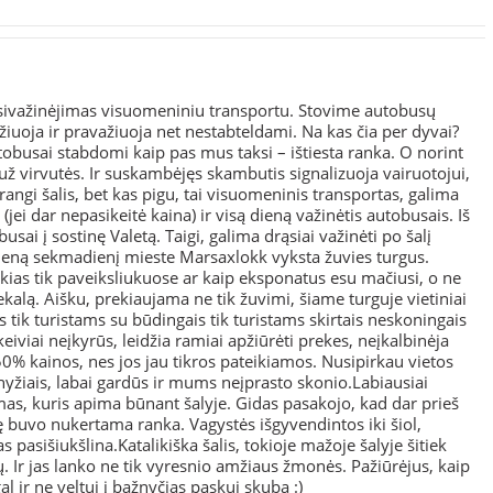
sivažinėjimas visuomeniniu transportu. Stovime autobusų
ažiuoja ir pravažiuoja net nestabteldami. Na kas čia per dyvai?
utobusai stabdomi kaip pas mus taksi – ištiesta ranka. O norint
i už virvutės. Ir suskambėjęs skambutis signalizuoja vairuotojui,
Brangi šalis, bet kas pigu, tai visuomeninis transportas, galima
o (jei dar nepasikeitė kaina) ir visą dieną važinėtis autobusais. Iš
usai į sostinę Valetą. Taigi, galima drąsiai važinėti po šalį
vieną sekmadienį mieste Marsaxlokk vyksta žuvies turgus.
ias tik paveiksliukuose ar kaip eksponatus esu mačiusi, o ne
kalą. Aišku, prekiaujama ne tik žuvimi, šiame turguje vietiniai
as tik turistams su būdingais tik turistams skirtais neskoningais
iviai neįkyrūs, leidžia ramiai apžiūrėti prekes, neįkalbinėja
 50% kainos, nes jos jau tikros pateikiamos. Nusipirkau vietos
yžiais, labai gardūs ir mums neįprasto skonio.Labiausiai
s, kuris apima būnant šalyje. Gidas pasakojo, kad dar prieš
 buvo nukertama ranka. Vagystės išgyvendintos iki šiol,
s pasišiukšlina.Katalikiška šalis, tokioje mažoje šalyje šitiek
. Ir jas lanko ne tik vyresnio amžiaus žmonės. Pažiūrėjus, kaip
al ir ne veltui į bažnyčias paskui skuba :)