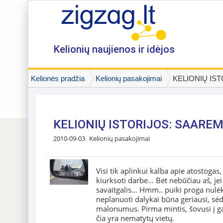
Kelionių naujienos ir idėjos
Kelionės pradžia
Kelionių pasakojimai
KELIONIŲ IST
KELIONIŲ ISTORIJOS: SAAREM
2010-09-03
Kelionių pasakojimai
Visi tik aplinkui kalba apie atostogas,
kiurksoti darbe… Bet nebūčiau aš, je
savaitgalis… Hmm.. puiki proga nulėk
neplanuoti dalykai būna geriausi, sė
malonumus. Pirma mintis, šovusi į g
čia yra nematytų vietų.