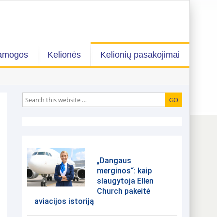
amogos
Kelionės
Kelionių pasakojimai
„Dangaus
merginos“: kaip
slaugytoja Ellen
Church pakeitė
aviacijos istoriją