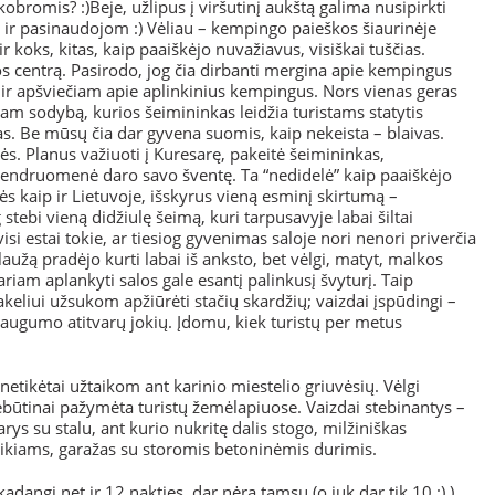
 kobromis? :)Beje, užlipus į viršutinį aukštą galima nusipirkti
e ir pasinaudojom :) Vėliau – kempingo paieškos šiaurinėje
r koks, kitas, kaip paaiškėjo nuvažiavus, visiškai tuščias.
s centrą. Pasirodo, jog čia dirbanti mergina apie kempingus
 ir apšviečiam apie aplinkinius kempingus. Nors vienas geras
am sodybą, kurios šeimininkas leidžia turistams statytis
. Be mūsų čia dar gyvena suomis, kaip nekeista – blaivas.
ės. Planus važiuoti į Kuresarę, pakeitė šeimininkas,
 bendruomenė daro savo šventę. Ta “nedidelė” kaip paaiškėjo
s kaip ir Lietuvoje, išskyrus vieną esminį skirtumą –
tebi vieną didžiulę šeimą, kuri tarpusavyje labai šiltai
si estai tokie, ar tiesiog gyvenimas saloje nori nenori priverčia
laužą pradėjo kurti labai iš anksto, bet vėlgi, matyt, malkos
riam aplankyti salos gale esantį palinkusį švyturį. Taip
keliui užsukom apžiūrėti stačių skardžių; vaizdai įspūdingi –
ugumo atitvarų jokių. Įdomu, kiek turistų per metus
 netikėtai užtaikom ant karinio miestelio griuvėsių. Vėlgi
 nebūtinai pažymėta turistų žemėlapiuose. Vaizdai stebinantys –
rys su stalu, ant kurio nukritę dalis stogo, milžiniškas
ikiams, garažas su storomis betoninėmis durimis.
kadangi net ir 12 nakties, dar nėra tamsu (o juk dar tik 10 :) ),