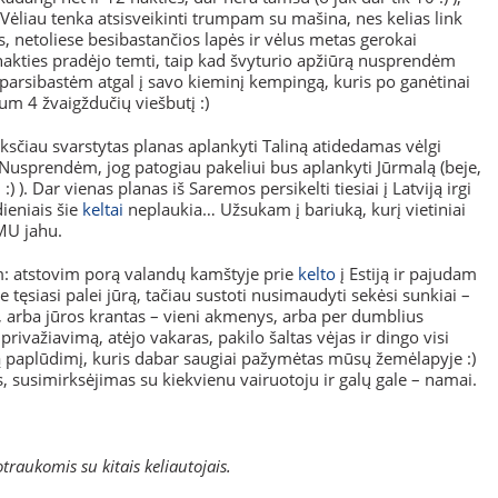
 Vėliau tenka atsisveikinti trumpam su mašina, nes kelias link
s, netoliese besibastančios lapės ir vėlus metas gerokai
nakties pradėjo temti, taip kad švyturio apžiūrą nusprendėm
s parsibastėm atgal į savo kieminį kempingą, kuris po ganėtinai
m 4 žvaigždučių viešbutį :)
čiau svarstytas planas aplankyti Taliną atidedamas vėlgi
 Nusprendėm, jog patogiau pakeliui bus aplankyti Jūrmalą (beje,
) ). Dar vienas planas iš Saremos persikelti tiesiai į Latviją irgi
ieniais šie
keltai
neplaukia… Užsukam į bariuką, kurį vietiniai
MU jahu.
vom: atstovim porą valandų kamštyje prie
kelto
į Estiją ir pajudam
 tęsiasi palei jūrą, tačiau sustoti nusimaudyti sekėsi sunkiai –
mo, arba jūros krantas – vieni akmenys, arba per dumblius
privažiavimą, atėjo vakaras, pakilo šaltas vėjas ir dingo visi
paplūdimį, kuris dabar saugiai pažymėtas mūsų žemėlapyje :)
s, susimirksėjimas su kiekvienu vairuotoju ir galų gale – namai.
otraukomis su kitais keliautojais.