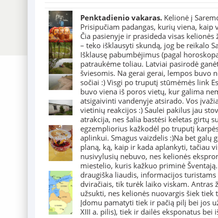
Penktadienio vakaras.
Kelionė į Saremo
Prisipučiam padangas, kurių viena, kaip vė
Čia pasienyje ir prasideda visas kelionės ž
– teko išklausyti skundą, jog be reikalo 
Išklausę pabumbėjimus (pagal horoskopą, g
patraukėme toliau. Latviai pasirodė ganė
šviesomis. Na gerai gerai, lempos buvo n
sočiai :) Visgi po truputį stūmėmės link Es
buvo viena iš poros vietų, kur galima nem
atsigaivinti vandenyje atsirado. Vos įvaži
vietinių reakcijos :) Saulei pakilus jau s
atrakcija, nes šalia bastėsi keletas girt
egzempliorius kažkodėl po truputį karpėsi 
aplinkui. Smagus vaizdelis :)Na bet galų
planą, ką, kaip ir kada aplankyti, tačiau v
nusivylusių nebuvo, nes kelionės ekspro
miestelio, kuris kažkuo priminė Šventają.
draugiška liaudis, informacijos turistams 
dviračiais, tik turėk laiko viskam. Antras 
užsukti, nes kelionės nuovargis šiek tiek
Įdomu pamatyti tiek ir pačią pilį bei jos 
XIII a. pilis), tiek ir dailės eksponatus bei