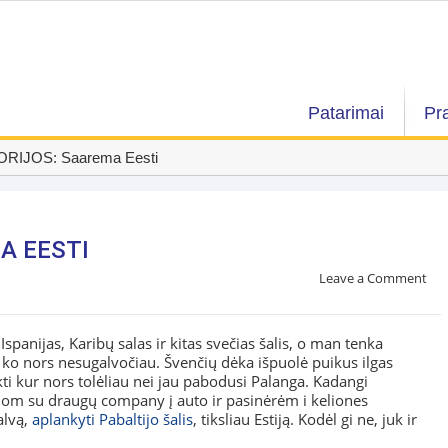
Patarimai
Pr
ORIJOS: Saarema Eesti
A EESTI
Leave a Comment
 Ispanijas, Karibų salas ir kitas svečias šalis, o man tenka
i ko nors nesugalvočiau. Švenčių dėka išpuolė puikus ilgas
ti kur nors tolėliau nei jau pabodusi Palanga. Kadangi
dom su draugų company į auto ir pasinėrėm i keliones
alvą,
aplankyti Pabaltijo šalis
, tiksliau Estiją. Kodėl gi ne, juk ir