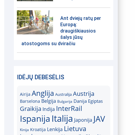
Ant dviejų ratų per
Europą:
draugiškiausios
šalys jūsų
atostogoms su dviračiu
IDĖJŲ DEBESĖLIS
Anglija
Austrija
Airija
Australija
Belgija
Danija
Egiptas
Barselona
Bulgarija
InterRail
Graikija
Indija
Italija
Ispanija
JAV
Japonija
Lietuva
Lenkija
Kroatija
Kinija