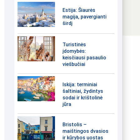
Estija: Šiaurės
magija, pavergianti
širdį
Turistinės
įdomybės:
keisčiausi pasaulio
viešbučiai
Iskija: terminiai
šaltiniai, žydintys
sodai ir krištolinė
jūra
Bristolis –
maištingos dvasios
ir kūrybos uostas