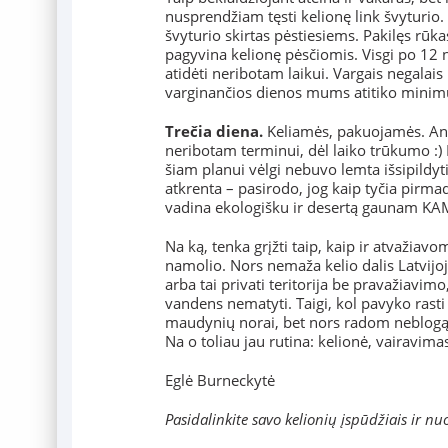
nusprendžiam tęsti kelionę link švyturio.
švyturio skirtas pėstiesiems. Pakilęs rūka
pagyvina kelionę pėsčiomis. Visgi po 12 
atidėti neribotam laikui. Vargais negalai
varginančios dienos mums atitiko minimu
Trečia diena.
Keliamės, pakuojamės. Anks
neribotam terminui, dėl laiko trūkumo :)
šiam planui vėlgi nebuvo lemta išsipildyti :
atkrenta – pasirodo, jog kaip tyčia pirmad
vadina ekologišku ir desertą gaunam KA
Na ką, tenka grįžti taip, kaip ir atvažia
namolio. Nors nemaža kelio dalis Latvijoje
arba tai privati teritorija be pravažiavi
vandens nematyti. Taigi, kol pavyko rasti 
maudynių norai, bet nors radom neblogą 
Na o toliau jau rutina: kelionė, vairavima
Eglė Burneckytė
Pasidalinkite savo kelionių įspūdžiais ir nu