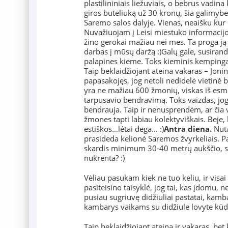
plastilininiais liežuviais, o bebrus vadina
giros buteliuką už 30 kronų, šia galimyb
Saremo salos dalyje. Vienas, neaišku kur i
Nuvažiuojam į Leisi miestuko informacijo
žino gerokai mažiau nei mes. Ta proga ją
darbas į mūsų daržą :)Galų gale, susirand
palapines kieme. Toks kieminis kempingas
Taip beklaidžiojant ateina vakaras – Jonin
papasakojęs, jog netoli nedidelė vietinė
yra ne mažiau 600 žmonių, viskas iš esmė
tarpusavio bendravimą. Toks vaizdas, jog s
bendrauja. Taip ir nenusprendėm, ar čia vi
žmones tapti labiau kolektyviškais. Beje, 
estiškos…lėtai dega… :)
Antra diena.
Nuta
prasideda kelionė Saremos žvyrkeliais. Pa
skardis minimum 30-40 metrų aukščio, sa
nukrenta? :)
Vėliau pasukam kiek ne tuo keliu, ir visai
pasiteisino taisyklė, jog tai, kas įdomu,
pusiau sugriuvę didžiuliai pastatai, kamba
kambarys vaikams su didžiule lovyte kūd
Taip beklaidžiojant ateina ir vakaras, bet 