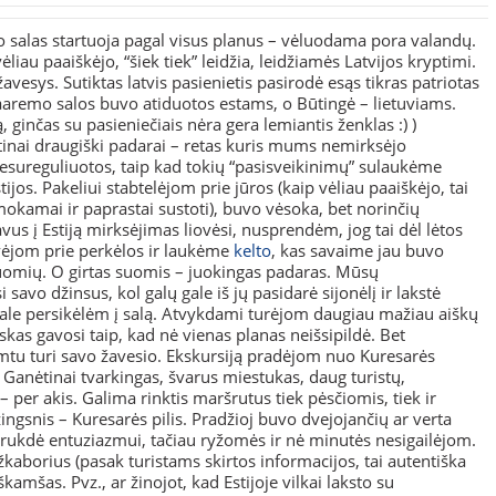
 salas startuoja pagal visus planus – vėluodama pora valandų.
liau paaiškėjo, “šiek tiek” leidžia, leidžiamės Latvijos kryptimi.
avesys. Sutiktas latvis pasienietis pasirodė esąs tikras patriotas
Saaremo salos buvo atiduotos estams, o Būtingė – lietuviams.
inčas su pasieniečiais nėra gera lemiantis ženklas :) )
tinai draugiški padarai – retas kuris mums nemirksėjo
esureguliuotos, taip kad tokių “pasisveikinimų” sulaukėme
tijos. Pakeliui stabtelėjom prie jūros (kaip vėliau paaiškėjo, tai
okamai ir paprastai sustoti), buvo vėsoka, bet norinčių
avus į Estiją mirksėjimas liovėsi, nusprendėm, jog tai dėl lėtos
tovėjom prie perkėlos ir laukėme
kelto
, kas savaime jau buvo
ų suomių. O girtas suomis – juokingas padaras. Mūsų
savo džinsus, kol galų gale iš jų pasidarė sijonėlį ir lakstė
 gale persikėlėm į salą. Atvykdami turėjom daugiau mažiau aiškų
iskas gavosi taip, kad nė vienas planas neišsipildė. Bet
mtu turi savo žavesio. Ekskursiją pradėjom nuo Kuresarės
 Ganėtinai tvarkingas, švarus miestukas, daug turistų,
– per akis. Galima rinktis maršrutus tiek pėsčiomis, tiek ir
žingsnis – Kuresarės pilis. Pradžioj buvo dvejojančių ar verta
 trukdė entuziazmui, tačiau ryžomės ir nė minutės nesigailėjom.
užkaborius (pasak turistams skirtos informacijos, tai autentiška
 iškamšas. Pvz., ar žinojot, kad Estijoje vilkai laksto su