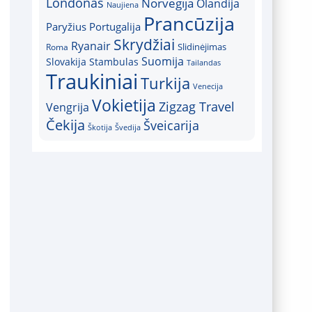
Londonas
Norvegija
Olandija
Naujiena
Prancūzija
Paryžius
Portugalija
Skrydžiai
Ryanair
Slidinėjimas
Roma
Suomija
Slovakija
Stambulas
Tailandas
Traukiniai
Turkija
Venecija
Vokietija
Zigzag Travel
Vengrija
Čekija
Šveicarija
Škotija
Švedija