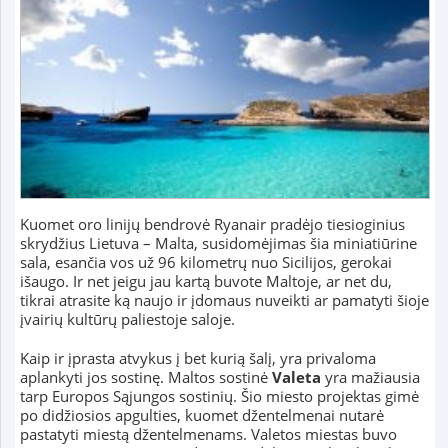
Kuomet oro linijų bendrovė Ryanair pradėjo tiesioginius
skrydžius Lietuva – Malta, susidomėjimas šia miniatiūrine
sala, esančia vos už 96 kilometrų nuo Sicilijos, gerokai
išaugo. Ir net jeigu jau kartą buvote Maltoje, ar net du,
tikrai atrasite ką naujo ir įdomaus nuveikti ar pamatyti šioje
įvairių kultūrų paliestoje saloje.
Kaip ir įprasta atvykus į bet kurią šalį, yra privaloma
aplankyti jos sostinę. Maltos sostinė
Valeta
yra mažiausia
tarp Europos Sąjungos sostinių. Šio miesto projektas gimė
po didžiosios apgulties, kuomet džentelmenai nutarė
pastatyti miestą džentelmenams. Valetos miestas buvo