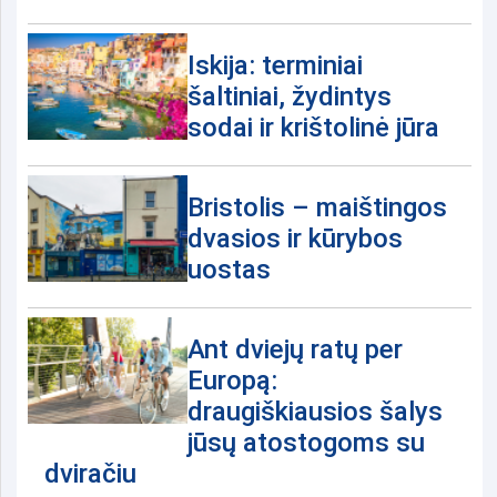
Iskija: terminiai
šaltiniai, žydintys
sodai ir krištolinė jūra
Bristolis – maištingos
dvasios ir kūrybos
uostas
Ant dviejų ratų per
Europą:
draugiškiausios šalys
jūsų atostogoms su
dviračiu