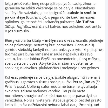
Jeigu prieš vakarienę nuspręsite palydėti saulę, žinoma,
geriausia tai atlikti vakarinėje salos dalyje. Nuostabiais
saulėlydžio vaizdais galite pasigrožėti
auksinio smėlio
pakrantėje
(
Golden bay
), o jeigu norite kiek ramesnės
aplinkos, galite paėjėti į sekančią pakrantę
Ain Tufiha
(
Għajn Tuffieħa)
, esančią už kalvos nuo auksinės pakrantės
ir jos šurmulio.
Blue grotto
arba kitaip –
mėlynasis urvas
, esantis pietinėje
salos pakrantėje, neturėtų būti pamirštas. Geriausia šį
gamtos stebuklą lankyti nuo pat ankstyvo ryto iki pietų, nes
tuomet jūra būna ramesnė ir saulė nepakilus iki savo
zenito, kas dar labiau išryškina povandeninę florą mėlynų
spalvų atspalviuose. Atvykę čia, mažame uoste rasite
spalvingus laivelius, plukdančius į mėlynojo urvo gelmes.
Kol esat pietinėje salos dalyje, įšokite atsigaivinti į vieną iš
gražiausių gamtos sukurtų baseinų –
Šv. Petro įlanką
(
St.
Peter`s pool
). Uolienų suformuotame baseine tyvuliuoja
skaidrus, žalsvai mėlynas vanduo. Tai puiki vieta
norintiems smagiai pašokinėti nuo uolų ar panardyti su
vamzdeliu. Nors ši vieta yra įstabaus grožio, bet dėl prasto
kelio iki jo čia dažniausiai nebūna labai daug žmonių, tad