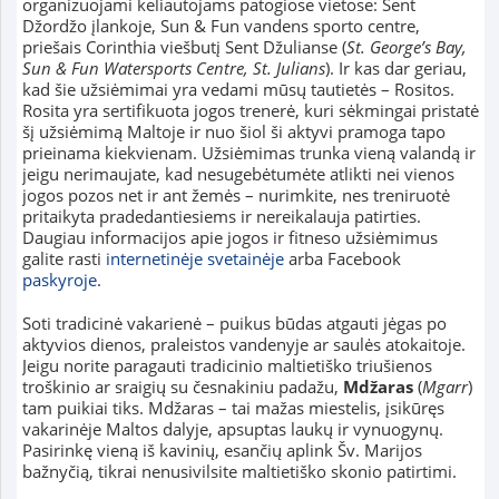
organizuojami keliautojams patogiose vietose: Sent
Džordžo įlankoje, Sun & Fun vandens sporto centre,
priešais Corinthia viešbutį Sent Džulianse (
St. George’s Bay,
Sun & Fun Watersports Centre, St. Julians
). Ir kas dar geriau,
kad šie užsiėmimai yra vedami mūsų tautietės – Rositos.
Rosita yra sertifikuota jogos trenerė, kuri sėkmingai pristatė
šį užsiėmimą Maltoje ir nuo šiol ši aktyvi pramoga tapo
prieinama kiekvienam. Užsiėmimas trunka vieną valandą ir
jeigu nerimaujate, kad nesugebėtumėte atlikti nei vienos
jogos pozos net ir ant žemės – nurimkite, nes treniruotė
pritaikyta pradedantiesiems ir nereikalauja patirties.
Daugiau informacijos apie jogos ir fitneso užsiėmimus
galite rasti
internetinėje svetainėje
arba Facebook
paskyroje
.
Soti tradicinė vakarienė – puikus būdas atgauti jėgas po
aktyvios dienos, praleistos vandenyje ar saulės atokaitoje.
Jeigu norite paragauti tradicinio maltietiško triušienos
troškinio ar sraigių su česnakiniu padažu,
Mdžaras
(
Mgarr
)
tam puikiai tiks. Mdžaras – tai mažas miestelis, įsikūręs
vakarinėje Maltos dalyje, apsuptas laukų ir vynuogynų.
Pasirinkę vieną iš kavinių, esančių aplink Šv. Marijos
bažnyčią, tikrai nenusivilsite maltietiško skonio patirtimi.