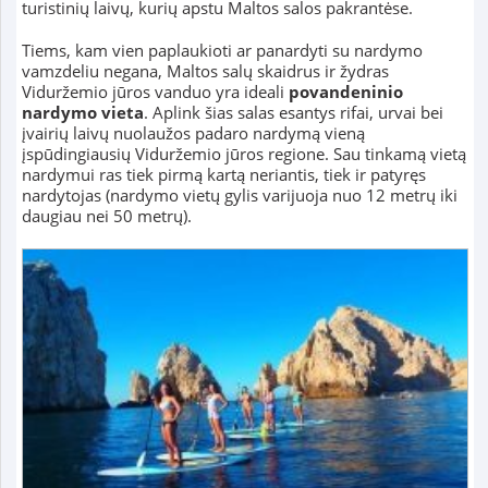
turistinių laivų, kurių apstu Maltos salos pakrantėse.
Tiems, kam vien paplaukioti ar panardyti su nardymo
vamzdeliu negana, Maltos salų skaidrus ir žydras
Viduržemio jūros vanduo yra ideali
povandeninio
nardymo vieta
. Aplink šias salas esantys rifai, urvai bei
įvairių laivų nuolaužos padaro nardymą vieną
įspūdingiausių Viduržemio jūros regione. Sau tinkamą vietą
nardymui ras tiek pirmą kartą neriantis, tiek ir patyręs
nardytojas (nardymo vietų gylis varijuoja nuo 12 metrų iki
daugiau nei 50 metrų).