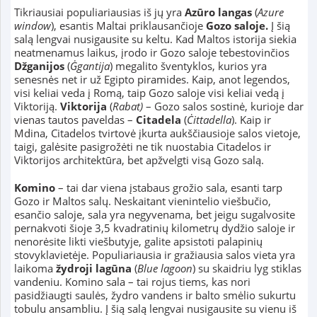
Tikriausiai populiariausias iš jų yra
Azūro langas
(
Azure
window
), esantis Maltai priklausančioje
Gozo saloje.
Į šią
salą lengvai nusigausite su keltu. Kad Maltos istorija siekia
neatmenamus laikus, įrodo ir Gozo saloje tebestovinčios
Džganijos
(
Ġgantija
) megalito šventyklos, kurios yra
senesnės net ir už Egipto piramides. Kaip, anot legendos,
visi keliai veda į Romą, taip Gozo saloje visi keliai vedą į
Viktoriją.
Viktorija
(
Rabat)
– Gozo salos sostinė, kurioje dar
vienas tautos paveldas –
Citadela
(
Ċittadella
). Kaip ir
Mdina, Citadelos tvirtovė įkurta aukščiausioje salos vietoje,
taigi, galėsite pasigrožėti ne tik nuostabia Citadelos ir
Viktorijos architektūra, bet apžvelgti visą Gozo salą.
Komino
– tai dar viena įstabaus grožio sala, esanti tarp
Gozo ir Maltos salų. Neskaitant vienintelio viešbučio,
esančio saloje, sala yra negyvenama, bet jeigu sugalvosite
pernakvoti šioje 3,5 kvadratinių kilometrų dydžio saloje ir
nenorėsite likti viešbutyje, galite apsistoti palapinių
stovyklavietėje. Populiariausia ir gražiausia salos vieta yra
laikoma
žydroji lagūna
(
Blue lagoon
) su skaidriu lyg stiklas
vandeniu. Komino sala – tai rojus tiems, kas nori
pasidžiaugti saulės, žydro vandens ir balto smėlio sukurtu
tobulu ansambliu. Į šią salą lengvai nusigausite su vienu iš