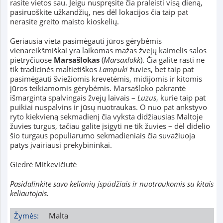
rasite vietos sau. Jeigu nuspręsite čia praleisti visą dieną,
pasiruoškite užkandžių, nes dėl lokacijos čia taip pat
nerasite greito maisto kioskelių.
Geriausia vieta pasimėgauti jūros gėrybėmis
vienareikšmiškai yra laikomas mažas žvejų kaimelis salos
pietryčiuose
Marsašlokas
(
Marsaxlokk
). Čia galite rasti ne
tik tradicinės maltietiškos
Lampuki
žuvies, bet taip pat
pasimėgauti šviežiomis krevetėmis, midijomis ir kitomis
jūros teikiamomis gėrybėmis. Marsašloko pakrantė
išmarginta spalvingais žvejų laivais –
Luzus
, kurie taip pat
puikiai nuspalvins ir jūsų nuotraukas. O nuo pat ankstyvo
ryto kiekvieną sekmadienį čia vyksta didžiausias Maltoje
žuvies turgus, tačiau galite įsigyti ne tik žuvies – dėl didelio
šio turgaus populiarumo sekmadieniais čia suvažiuoja
patys įvairiausi prekybininkai.
Giedrė Mitkevičiutė
Pasidalinkite savo kelionių įspūdžiais ir nuotraukomis su kitais
keliautojais.
Žymės:
Malta