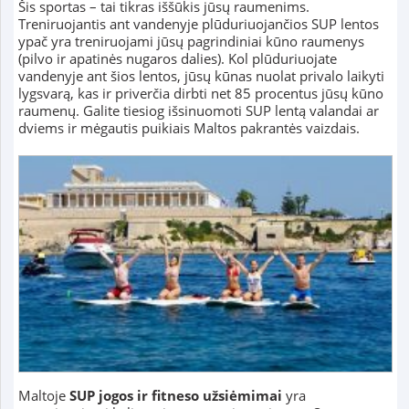
Šis sportas – tai tikras iššūkis jūsų raumenims.
Treniruojantis ant vandenyje plūduriuojančios SUP lentos
ypač yra treniruojami jūsų pagrindiniai kūno raumenys
(pilvo ir apatinės nugaros dalies). Kol plūduriuojate
vandenyje ant šios lentos, jūsų kūnas nuolat privalo laikyti
lygsvarą, kas ir priverčia dirbti net 85 procentus jūsų kūno
raumenų. Galite tiesiog išsinuomoti SUP lentą valandai ar
dviems ir mėgautis puikiais Maltos pakrantės vaizdais.
Maltoje
SUP jogos ir fitneso užsiėmimai
yra