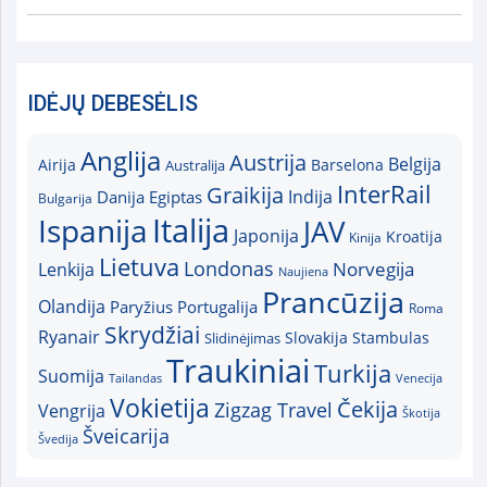
IDĖJŲ DEBESĖLIS
Anglija
Austrija
Belgija
Airija
Australija
Barselona
InterRail
Graikija
Indija
Danija
Egiptas
Bulgarija
Italija
Ispanija
JAV
Japonija
Kroatija
Kinija
Lietuva
Londonas
Norvegija
Lenkija
Naujiena
Prancūzija
Olandija
Paryžius
Portugalija
Roma
Skrydžiai
Ryanair
Slovakija
Slidinėjimas
Stambulas
Traukiniai
Turkija
Suomija
Tailandas
Venecija
Vokietija
Čekija
Zigzag Travel
Vengrija
Škotija
Šveicarija
Švedija