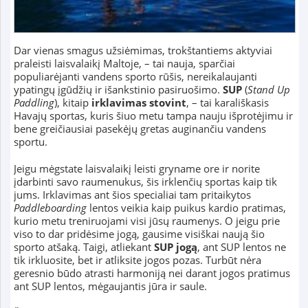
Dar vienas smagus užsiėmimas, trokštantiems aktyviai
praleisti laisvalaikį Maltoje, – tai nauja, sparčiai
populiarėjanti vandens sporto rūšis, nereikalaujanti
ypatingų įgūdžių ir išankstinio pasiruošimo.
SUP
(
Stand Up
Paddling
), kitaip
irklavimas stovint
, – tai karališkasis
Havajų sportas, kuris šiuo metu tampa nauju išprotėjimu ir
bene greičiausiai pasekėjų gretas auginančiu vandens
sportu.
Jeigu mėgstate laisvalaikį leisti gryname ore ir norite
įdarbinti savo raumenukus, šis irklenčių sportas kaip tik
jums. Irklavimas ant šios specialiai tam pritaikytos
Paddleboarding
lentos veikia kaip puikus kardio pratimas,
kurio metu treniruojami visi jūsų raumenys. O jeigu prie
viso to dar pridėsime jogą, gausime visiškai naują šio
sporto atšaką. Taigi, atliekant
SUP jogą
, ant SUP lentos ne
tik irkluosite, bet ir atliksite jogos pozas. Turbūt nėra
geresnio būdo atrasti harmoniją nei darant jogos pratimus
ant SUP lentos, mėgaujantis jūra ir saule.