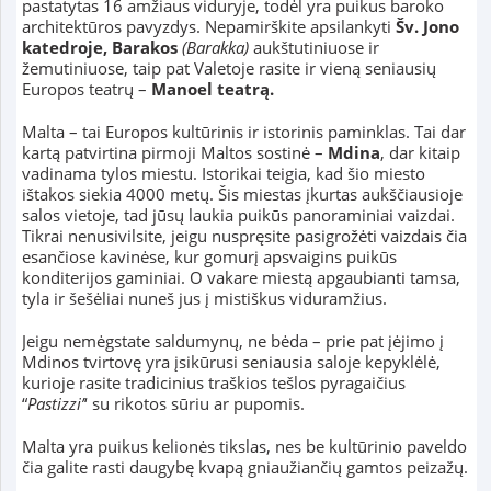
pastatytas 16 amžiaus viduryje, todėl yra puikus baroko
architektūros pavyzdys. Nepamirškite apsilankyti
Šv. Jono
katedroje, Barakos
(Barakka)
aukštutiniuose ir
žemutiniuose, taip pat Valetoje rasite ir vieną seniausių
Europos teatrų –
Manoel teatrą.
Malta – tai Europos kultūrinis ir istorinis paminklas. Tai dar
kartą patvirtina pirmoji Maltos sostinė –
Mdina
, dar kitaip
vadinama tylos miestu. Istorikai teigia, kad šio miesto
ištakos siekia 4000 metų. Šis miestas įkurtas aukščiausioje
salos vietoje, tad jūsų laukia puikūs panoraminiai vaizdai.
Tikrai nenusivilsite, jeigu nuspręsite pasigrožėti vaizdais čia
esančiose kavinėse, kur gomurį apsvaigins puikūs
konditerijos gaminiai. O vakare miestą apgaubianti tamsa,
tyla ir šešėliai nuneš jus į mistiškus viduramžius.
Jeigu nemėgstate saldumynų, ne bėda – prie pat įėjimo į
Mdinos tvirtovę yra įsikūrusi seniausia saloje kepyklėlė,
kurioje rasite tradicinius traškios tešlos pyragaičius
“
Pastizzi’
‘ su rikotos sūriu ar pupomis.
Malta yra puikus kelionės tikslas, nes be kultūrinio paveldo
čia galite rasti daugybę kvapą gniaužiančių gamtos peizažų.