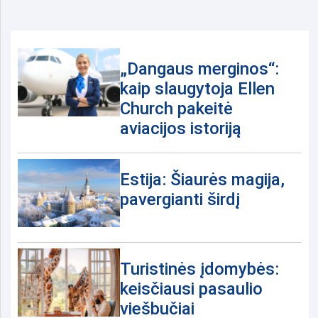
„Dangaus merginos“:
kaip slaugytoja Ellen
Church pakeitė
aviacijos istoriją
Estija: Šiaurės magija,
pavergianti širdį
Turistinės įdomybės:
keisčiausi pasaulio
viešbučiai