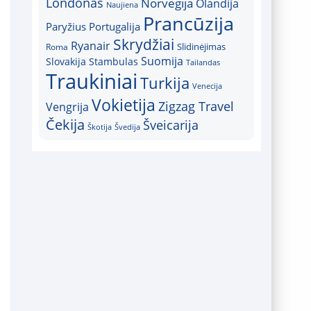
Londonas
Norvegija
Olandija
Naujiena
Prancūzija
Paryžius
Portugalija
Skrydžiai
Ryanair
Slidinėjimas
Roma
Suomija
Slovakija
Stambulas
Tailandas
Traukiniai
Turkija
Venecija
Vokietija
Zigzag Travel
Vengrija
Čekija
Šveicarija
Škotija
Švedija