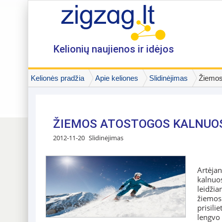
Kelionių naujienos ir idėjos
Kelionės pradžia
Apie keliones
Slidinėjimas
Žiemos
ŽIEMOS ATOSTOGOS KALNUOS
2012-11-20
Slidinėjimas
Artėjan
kalnuos
leidžia
žiemos 
prisili
lengvo 