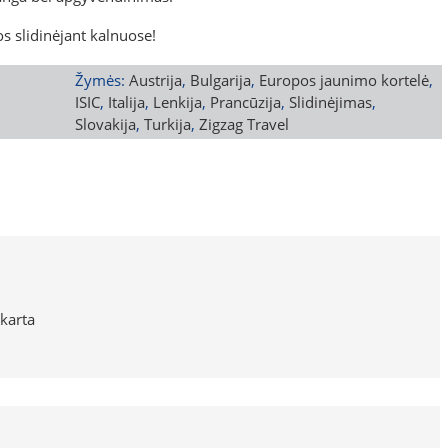
s slidinėjant kalnuose!
Žymės:
Austrija
,
Bulgarija
,
Europos jaunimo kortelė
,
ISIC
,
Italija
,
Lenkija
,
Prancūzija
,
Slidinėjimas
,
Slovakija
,
Turkija
,
Zigzag Travel
 karta