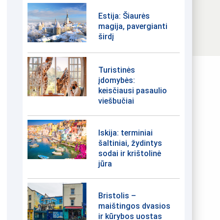
Estija: Šiaurės
magija, pavergianti
širdį
Turistinės
įdomybės:
keisčiausi pasaulio
viešbučiai
Iskija: terminiai
šaltiniai, žydintys
sodai ir krištolinė
jūra
Bristolis –
maištingos dvasios
ir kūrybos uostas