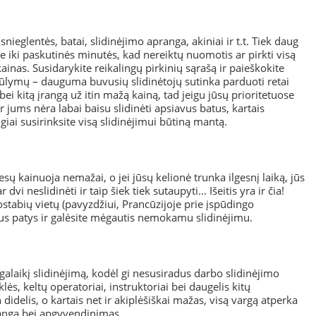
 snieglentės, batai, slidinėjimo apranga, akiniai ir t.t. Tiek daug
ite iki paskutinės minutės, kad nereiktų nuomotis ar pirkti visą
ainas. Susidarykite reikalingų pirkinių sąrašą ir paieškokite
iūlymų – dauguma buvusių slidinėtojų sutinka parduoti retai
 kitą įrangą už itin mažą kainą, tad jeigu jūsų prioritetuose
r jums nėra labai baisu slidinėti apsiavus batus, kartais
iai susirinksite visą slidinėjimui būtiną mantą.
iesų kainuoja nemažai, o jei jūsų kelionė trunka ilgesnį laiką, jūs
vi neslidinėti ir taip šiek tiek sutaupyti… Išeitis yra ir čia!
uostabių vietų (pavyzdžiui, Prancūzijoje prie įspūdingo
nus patys ir galėsite mėgautis nemokamu slidinėjimu.
lgalaikį slidinėjimą, kodėl gi nesusiradus darbo slidinėjimo
klės, keltų operatoriai, instruktoriai bei daugelis kitų
didelis, o kartais net ir akiplėšiškai mažas, visą vargą atperka
anga bei apgyvendinimas.