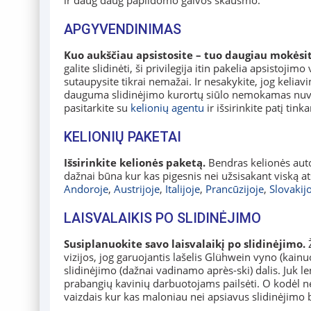
ir daug daug papildomo galvos skausmo.
APGYVENDINIMAS
Kuo aukščiau apsistosite – tuo daugiau mokėsit
galite slidinėti, ši privilegija itin pakelia apsistoj
sutaupysite tikrai nemažai. Ir nesakykite, jog keliav
dauguma slidinėjimo kurortų siūlo nemokamas nuve
pasitarkite su
kelionių agentu
ir išsirinkite patį tin
KELIONIŲ PAKETAI
Išsirinkite kelionės paketą.
Bendras kelionės aut
dažnai būna kur kas pigesnis nei užsisakant viską at
Andoroje
,
Austrijoje
,
Italijoje
,
Prancūzijoje
,
Slovakij
LAISVALAIKIS PO SLIDINĖJIMO
Susiplanuokite savo laisvalaikį po slidinėjimo.
Ž
vizijos, jog garuojantis lašelis Glühwein vyno (kainu
slidinėjimo (dažnai vadinamo après-ski) dalis. Juk len
prabangių kavinių darbuotojams pailsėti. O kodėl ne
vaizdais kur kas maloniau nei apsiavus slidinėjimo b