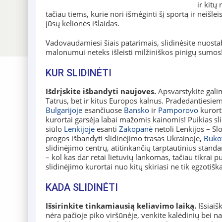
ir kitų
tačiau tiems, kurie nori išmėginti šį sportą ir neišl
jūsų kelionės išlaidas.
Vadovaudamiesi šiais patarimais, slidinėsite nuosta
malonumui neteks išleisti milžiniškos pinigų sumos
KUR SLIDINĖTI
Išdrįskite išbandyti naujoves.
Apsvarstykite galim
Tatrus, bet ir kitus Europos kalnus. Pradedantiesiems
Bulgarijoje
esančiuose
Bansko
ir
Pamporovo
kurort
kurortai garsėja labai mažomis kainomis! Puikias 
siūlo
Lenkijoje
esanti
Zakopanė
netoli Lenkijos – Sl
progos išbandyti slidinėjimo trasas Ukrainoje,
Buko
slidinėjimo centrų, atitinkančių tarptautinius standart
– kol kas dar retai lietuvių lankomas, tačiau tikrai p
slidinėjimo kurortai nuo kitų skiriasi ne tik egzotišk
KADA SLIDINĖTI
Išsirinkite tinkamiausią keliavimo laiką.
Išsiaiš
nėra pačioje piko viršūnėje, venkite kalėdinių bei n