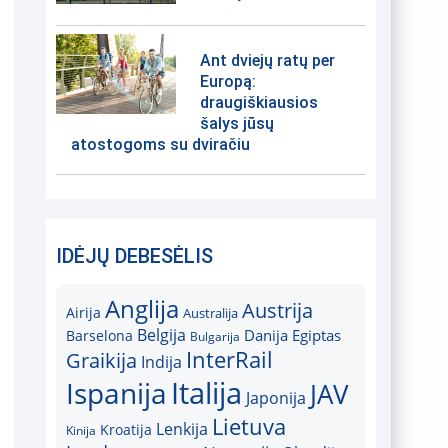
Ant dviejų ratų per
Europą:
draugiškiausios
šalys jūsų
atostogoms su dviračiu
IDĖJŲ DEBESĖLIS
Anglija
Austrija
Airija
Australija
Belgija
Danija
Egiptas
Barselona
Bulgarija
InterRail
Graikija
Indija
Italija
Ispanija
JAV
Japonija
Lietuva
Lenkija
Kroatija
Kinija