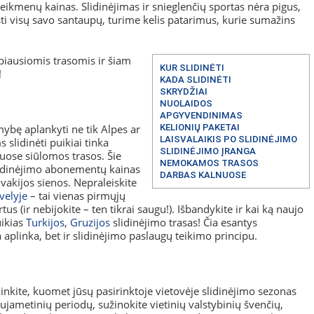
 reikmenų kainas. Slidinėjimas ir snieglenčių sportas nėra pigus,
eisti visų savo santaupų, turime kelis patarimus, kurie sumažins
biausiomis trasomis ir šiam
KUR SLIDINĖTI
!
KADA SLIDINĖTI
SKRYDŽIAI
NUOLAIDOS
APGYVENDINIMAS
ybę aplankyti ne tik Alpes ar
KELIONIŲ PAKETAI
LAISVALAIKIS PO SLIDINĖJIMO
 slidinėti puikiai tinka
SLIDINĖJIMO ĮRANGA
uose siūlomos trasos. Šie
NEMOKAMOS TRASOS
slidinėjimo abonementų kainas
DARBAS KALNUOSE
ovakijos sienos. Nepraleiskite
velyje
– tai vienas pirmųjų
us (ir nebijokite – ten tikrai saugu!). Išbandykite ir kai ką naujo
uikias
Turkijos
,
Gruzijos
slidinėjimo trasas! Čia esantys
a aplinka, bet ir slidinėjimo paslaugų teikimo principu.
kinkite, kuomet jūsų pasirinktoje vietovėje slidinėjimo sezonas
aujametinių periodų, sužinokite vietinių valstybinių švenčių,