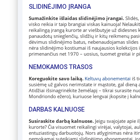
SLIDINĖJIMO ĮRANGA
Sumažinkite išlaidas slidinėjimo įrangai.
Slidės,
visko reikia ir taip brangiai viskas kainuoja! Nelauk
reikalingą įrangą kurorte ar viešbutyje už didesnes k
panaudotų snieglenčių, slidžių ir kitų reikmenų pas
dėvimus slidinėjimo batus, nebenaudojamas slides bei
nėra slidinėjimo kostiumai iš naujausios kolekcijos i
primenančius net 1970 – uosius, tuomet greitai ir pig
NEMOKAMOS TRASOS
Koreguokite savo laiką.
Keltuvų abonementai
iš t
susiėmę už galvos nerimstate ir mąstote, gal dieną ar d
Atidžiai išsinagrinėkite žemėlapį – tikrai surasite n
Mondriondo ežero), kuriuose lengvai įkopsite į kal
DARBAS KALNUOSE
Susiraskite darbą kalnuose.
Jeigu svajojate apie i
kurorte? Čia visuomet reikalingi virėjai, valytojai, au
entuziastingų darbuotojų. Nors atlyginimas nėra itin 
nemokamai suteikiami slidinėjimo abonementai, įr