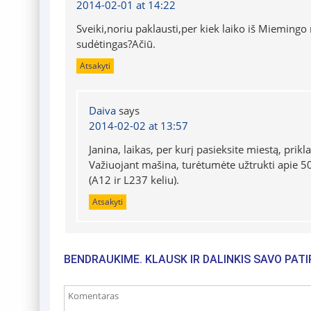
2014-02-01 at 14:22
Sveiki,noriu paklausti,per kiek laiko iš Miemingo m
sudėtingas?Ačiū.
Atsakyti
Daiva
says
2014-02-02 at 13:57
Janina, laikas, per kurį pasieksite miestą, pri
Važiuojant mašina, turėtumėte užtrukti apie 50
(A12 ir L237 keliu).
Atsakyti
BENDRAUKIME. KLAUSK IR DALINKIS SAVO PATI