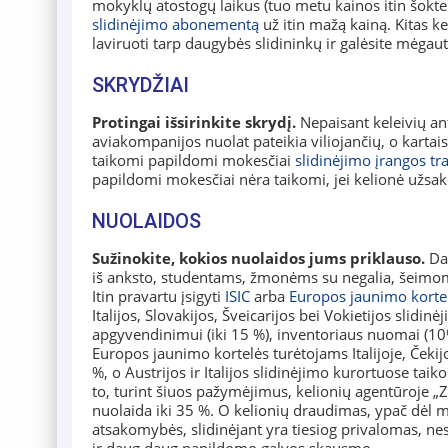
mokyklų atostogų laikus (tuo metu kainos itin šokteli
slidinėjimo abonementą
už itin mažą kainą. Kitas 
laviruoti tarp daugybės slidininkų ir galėsite mėgaut
SKRYDŽIAI
Protingai išsirinkite skrydį.
Nepaisant keleivių ant
aviakompanijos nuolat pateikia viliojančių, o kartais
taikomi papildomi mokesčiai
slidinėjimo įrangos t
papildomi mokesčiai nėra taikomi, jei kelionė užsa
NUOLAIDOS
Sužinokite, kokios nuolaidos jums priklauso.
Dau
iš anksto, studentams, žmonėms su negalia, šeimoms,
Itin pravartu įsigyti
ISIC
arba
Europos jaunimo korte
Italijos, Slovakijos, Šveicarijos bei Vokietijos slidi
apgyvendinimui (iki 15 %), inventoriaus nuomai (10% 
Europos jaunimo kortelės turėtojams Italijoje, Čekijo
%, o Austrijos ir Italijos slidinėjimo kurortuose tai
to, turint šiuos pažymėjimus, kelionių agentūroje „Zi
nuolaida iki 35 %. O kelionių draudimas, ypač dėl me
atsakomybės, slidinėjant yra tiesiog privalomas, nes 