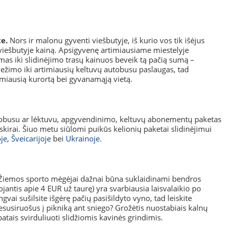
e.
Nors ir malonu gyventi viešbutyje, iš kurio vos tik išėjus
imo viešbutyje kainą. Apsigyvenę artimiausiame miestelyje
imas iki slidinėjimo trasų kainuos beveik tą pačią sumą –
žimo iki artimiausių keltuvų autobusu paslaugas, tad
kamiausią kurortą bei gyvanamąją vietą.
obusu ar lėktuvu, apgyvendinimo, keltuvų abonementų paketas
skirai. Šiuo metu siūlomi puikūs kelionių paketai slidinėjimui
oje
,
Šveicarijoje
bei
Ukrainoje
.
iemos sporto mėgėjai dažnai būna suklaidinami bendros
ojantis apie 4 EUR už taurę) yra svarbiausia laisvalaikio po
gvai sušilsite išgėrę pačių pasišildyto vyno, tad leiskite
susiruošus į pikniką ant sniego? Grožėtis nuostabiais kalnų
atais svirduliuoti slidžiomis kavinės grindimis.