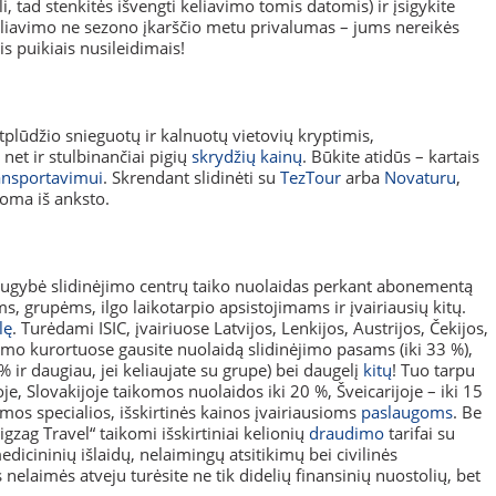
, tad stenkitės išvengti keliavimo tomis datomis) ir įsigykite
keliavimo ne sezono įkarščio metu privalumas – jums nereikės
is puikiais nusileidimais!
plūdžio snieguotų ir kalnuotų vietovių kryptimis,
 net ir stulbinančiai pigių
skrydžių kainų
. Būkite atidūs – kartais
ransportavimui
. Skrendant slidinėti su
TezTour
arba
Novaturu
,
koma iš anksto.
gybė slidinėjimo centrų taiko nuolaidas perkant abonementą
 grupėms, ilgo laikotarpio apsistojimams ir įvairiausių kitų.
lę
. Turėdami ISIC, įvairiuose Latvijos, Lenkijos, Austrijos, Čekijos,
nėjimo kurortuose gausite nuolaidą slidinėjimo pasams (iki 33 %),
ir daugiau, jei keliaujate su grupe) bei daugelį
kitų
! Tuo tarpu
je, Slovakijoje taikomos nuolaidos iki 20 %, Šveicarijoje – iki 15
komos specialios, išskirtinės kainos įvairiausioms
paslaugoms
. Be
gzag Travel“ taikomi išskirtiniai kelionių
draudimo
tarifai su
dicininių išlaidų, nelaimingų atsitikimų bei civilinės
nelaimės atveju turėsite ne tik didelių finansinių nuostolių, bet