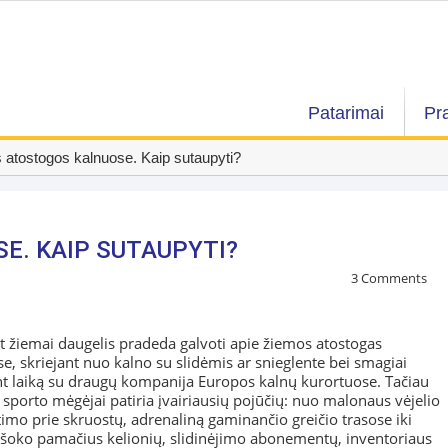
Patarimai
Pr
 atostogos kalnuose. Kaip sutaupyti?
E. KAIP SUTAUPYTI?
3 Comments
t žiemai daugelis pradeda galvoti apie žiemos atostogas
e, skriejant nuo kalno su slidėmis ar snieglente bei smagiai
nt laiką su draugų kompanija Europos kalnų kurortuose. Tačiau
sporto mėgėjai patiria įvairiausių pojūčių: nuo malonaus vėjelio
etimo prie skruostų, adrenaliną gaminančio greičio trasose iki
šoko pamačius kelionių, slidinėjimo abonementų, inventoriaus