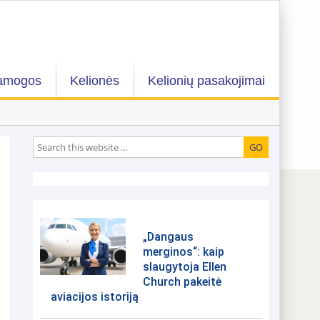
amogos
Kelionės
Kelionių pasakojimai
„Dangaus
merginos“: kaip
slaugytoja Ellen
Church pakeitė
aviacijos istoriją