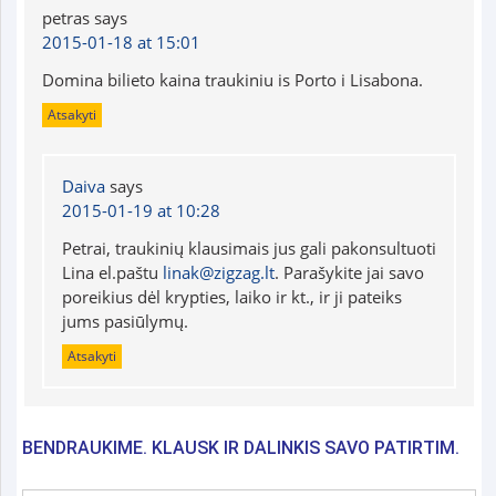
petras
says
2015-01-18 at 15:01
Domina bilieto kaina traukiniu is Porto i Lisabona.
Atsakyti
Daiva
says
2015-01-19 at 10:28
Petrai, traukinių klausimais jus gali pakonsultuoti
Lina el.paštu
linak@zigzag.lt
. Parašykite jai savo
poreikius dėl krypties, laiko ir kt., ir ji pateiks
jums pasiūlymų.
Atsakyti
BENDRAUKIME. KLAUSK IR DALINKIS SAVO PATIRTIM.