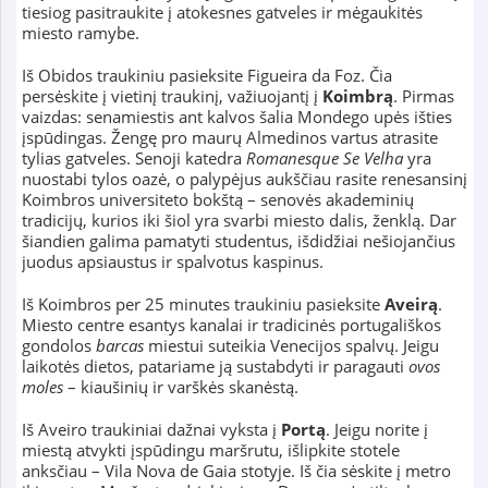
tiesiog pasitraukite į atokesnes gatveles ir mėgaukitės
miesto ramybe.
Iš Obidos traukiniu pasieksite Figueira da Foz. Čia
persėskite į vietinį traukinį, važiuojantį į
Koimbrą
. Pirmas
vaizdas: senamiestis ant kalvos šalia Mondego upės išties
įspūdingas. Žengę pro maurų Almedinos vartus atrasite
tylias gatveles. Senoji katedra
Romanesque Se Velha
yra
nuostabi tylos oazė, o palypėjus aukščiau rasite renesansinį
Koimbros universiteto bokštą – senovės akademinių
tradicijų, kurios iki šiol yra svarbi miesto dalis, ženklą. Dar
šiandien galima pamatyti studentus, išdidžiai nešiojančius
juodus apsiaustus ir spalvotus kaspinus.
Iš Koimbros per 25 minutes traukiniu pasieksite
Aveirą
.
Miesto centre esantys kanalai ir tradicinės portugališkos
gondolos
barcas
miestui suteikia Venecijos spalvų. Jeigu
laikotės dietos, patariame ją sustabdyti ir paragauti
ovos
moles
– kiaušinių ir varškės skanėstą.
Iš Aveiro traukiniai dažnai vyksta į
Portą
. Jeigu norite į
miestą atvykti įspūdingu maršrutu, išlipkite stotele
anksčiau – Vila Nova de Gaia stotyje. Iš čia sėskite į metro