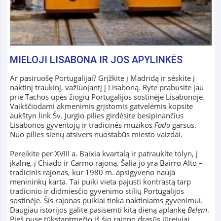
MIELOJI LISABONA IR JOS APYLINKĖS
Ar pasiruošę Portugalijai? Grįžkite į Madridą ir sėskite į
naktinį traukinį, važiuojantį į Lisaboną. Ryte prabusite jau
prie Tachos upės žiogių Portugalijos sostinėje Lisabonoje.
Vaikščiodami akmenimis grįstomis gatvelėmis kopsite
aukštyn link Šv. Jurgio pilies girdėsite besipinančius
Lisabonos gyventojų ir tradicinės muzikos
Fado
garsus.
Nuo pilies sienų atsivers nuostabūs miesto vaizdai.
Pereikite per XVIII a. Baixia kvartalą ir patraukite tolyn, į
įkalnę, į Chiado ir Carmo rajoną. Šalia jo yra Bairro Alto –
tradicinis rajonas, kur 1980 m. apsigyveno nauja
menininkų karta. Tai puiki vieta pajusti kontrastą tarp
tradicinio ir didmiesčio gyvenimo stilių Portugalijos
sostinėje. Šis rajonas puikiai tinka naktiniams gyvenimui.
Daugiau istorijos galite pasisemti kitą dieną aplankę
Belem
.
Pieš pusę tūkstantmečio iš šio rajono drąsūs jūreiviai