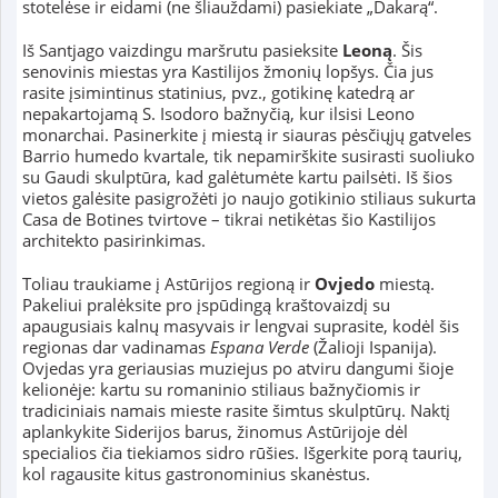
stotelėse ir eidami (ne šliauždami) pasiekiate „Dakarą“.
Iš Santjago vaizdingu maršrutu pasieksite
Leoną
. Šis
senovinis miestas yra Kastilijos žmonių lopšys. Čia jus
rasite įsimintinus statinius, pvz., gotikinę katedrą ar
nepakartojamą S. Isodoro bažnyčią, kur ilsisi Leono
monarchai. Pasinerkite į miestą ir siauras pėsčiųjų gatveles
Barrio humedo kvartale, tik nepamirškite susirasti suoliuko
su Gaudi skulptūra, kad galėtumėte kartu pailsėti. Iš šios
vietos galėsite pasigrožėti jo naujo gotikinio stiliaus sukurta
Casa de Botines tvirtove – tikrai netikėtas šio Kastilijos
architekto pasirinkimas.
Toliau traukiame į Astūrijos regioną ir
Ovjedo
miestą.
Pakeliui pralėksite pro įspūdingą kraštovaizdį su
apaugusiais kalnų masyvais ir lengvai suprasite, kodėl šis
regionas dar vadinamas
Espana Verde
(Žalioji Ispanija).
Ovjedas yra geriausias muziejus po atviru dangumi šioje
kelionėje: kartu su romaninio stiliaus bažnyčiomis ir
tradiciniais namais mieste rasite šimtus skulptūrų. Naktį
aplankykite Siderijos barus, žinomus Astūrijoje dėl
specialios čia tiekiamos sidro rūšies. Išgerkite porą taurių,
kol ragausite kitus gastronominius skanėstus.