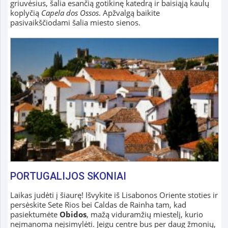
griuvėsius, šalia esančią gotikinę katedrą ir baisiąją kaulų
koplyčią
Capela dos Ossos
. Apžvalgą baikite
pasivaikščiodami šalia miesto sienos.
PORTUGALIJOS SKONIAI
Laikas judėti į šiaurę! Išvykite iš Lisabonos Oriente stoties ir
persėskite Sete Rios bei Caldas de Rainha tam, kad
pasiektumėte
Obidos
, mažą viduramžių miestelį, kurio
neįmanoma neįsimylėti. Jeigu centre bus per daug žmonių,