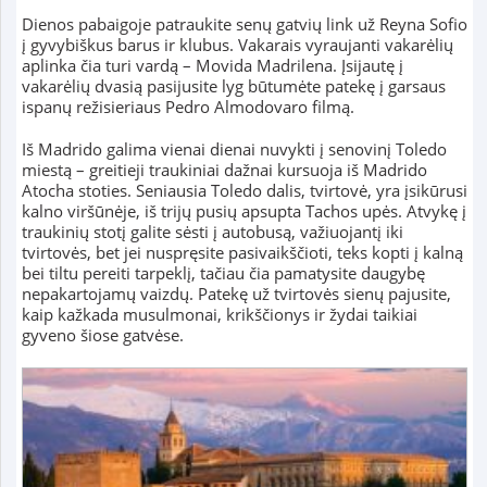
Dienos pabaigoje patraukite senų gatvių link už Reyna Sofio
į gyvybiškus barus ir klubus. Vakarais vyraujanti vakarėlių
aplinka čia turi vardą – Movida Madrilena. Įsijautę į
vakarėlių dvasią pasijusite lyg būtumėte patekę į garsaus
ispanų režisieriaus Pedro Almodovaro filmą.
Iš Madrido galima vienai dienai nuvykti į senovinį Toledo
miestą – greitieji traukiniai dažnai kursuoja iš Madrido
Atocha stoties. Seniausia Toledo dalis, tvirtovė, yra įsikūrusi
kalno viršūnėje, iš trijų pusių apsupta Tachos upės. Atvykę į
traukinių stotį galite sėsti į autobusą, važiuojantį iki
tvirtovės, bet jei nuspręsite pasivaikščioti, teks kopti į kalną
bei tiltu pereiti tarpeklį, tačiau čia pamatysite daugybę
nepakartojamų vaizdų. Patekę už tvirtovės sienų pajusite,
kaip kažkada musulmonai, krikščionys ir žydai taikiai
gyveno šiose gatvėse.