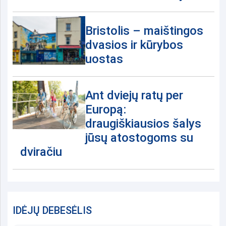
Bristolis – maištingos
dvasios ir kūrybos
uostas
Ant dviejų ratų per
Europą:
draugiškiausios šalys
jūsų atostogoms su
dviračiu
IDĖJŲ DEBESĖLIS