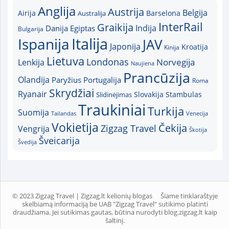
Anglija
Austrija
Belgija
Airija
Australija
Barselona
InterRail
Graikija
Indija
Danija
Egiptas
Bulgarija
Italija
Ispanija
JAV
Japonija
Kroatija
Kinija
Lietuva
Londonas
Norvegija
Lenkija
Naujiena
Prancūzija
Olandija
Paryžius
Portugalija
Roma
Skrydžiai
Ryanair
Slovakija
Slidinėjimas
Stambulas
Traukiniai
Turkija
Suomija
Tailandas
Venecija
Vokietija
Čekija
Zigzag Travel
Vengrija
Škotija
Šveicarija
Švedija
© 2023 Zigzag Travel | Zigzag.lt kelionių blogas
Šiame tinklaraštyje
skelbiamą informaciją be UAB "Zigzag Travel" sutikimo platinti
draudžiama. Jei sutikimas gautas, būtina nurodyti blog.zigzag.lt kaip
šaltinį.