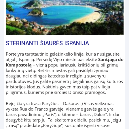
STEBINANTI ŠIAURĖS ISPANIJA
Porte yra tarptautinio geležinkelio linija, kuria nusigausite
atgal į Ispaniją. Persėdę Vigo mieste pasieksite
Santjagą de
Kompostelą
– vieną populiariausių krikščionių piligrimų
lankytinų vietų. Bet šis miestas gali pasiūlyti žymiau
daugiau nei didingas katedras ir religinių suvenyrų
parduotuves. Jūs galite pasinerti į begalinius galisų kultūros
ir istorijos klodus. Naktinis gyvenimas taip pat vilioja
piligrimus, kuriems prie širdies Dioniso pramogos.
Beje, čia yra trasa Paryžius – Dakaras :) Visas veiksmas
vyksta Rua do Franco gatvėje. Viename gatvės gale yra
baras pavadinimu „Paris“, o kitame – baras „Dakar“. Ir dar
daugybė kitų tarp jų. Tai skaitoma dideliu pasiekimu, jeigu
„trasą“ pradedate „Paryžiuje“, sustojate išgerti visose