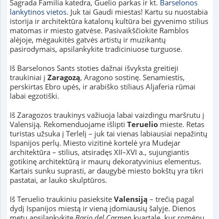
Sagrada Familia katedra, Guelio parkas ir kt.
Barselonos
lankytinos vietos
. Juk tai Gaudi miestas! Kartu su nuostabia
istorija ir architektūra katalonų kultūra bei gyvenimo stilius
matomas ir miesto gatvėse. Pasivaikščiokite Ramblos
alėjoje, mėgaukitės gatvės artistų ir muzikantų
pasirodymais, apsilankykite tradiciniuose turguose.
Iš Barselonos Sants stoties dažnai išvyksta greitieji
traukiniai į
Zaragozą
, Aragono sostinę. Senamiestis,
perskirtas Ebro upės, ir arabiško stiliaus Aljaferia rūmai
labai egzotiški.
Iš Zaragozos traukinys važiuoja labai vaizdingu maršrutu į
Valensiją. Rekomenduojame išlipti
Teruelio
mieste. Retas
turistas užsuka į Terlelį – juk tai vienas labiausiai nepažintų
Ispanijos perlų. Miesto vizitinė kortelė yra Mudejar
architektūra – stilius, atsiradęs XII–XVI a., sujungiantis
gotikinę architektūrą ir maurų dekoratyvinius elementus.
Kartais sunku suprasti, ar daugybė miesto bokštų yra tikri
pastatai, ar lauko skulptūros.
Iš Teruelio traukiniu pasieksite
Valensiją
– trečią pagal
dydį Ispanijos miestą ir vieną įdomiausių šalyje. Dienos
metu apsilankykite
Bario del Carmen
kvartale, kur romėnų