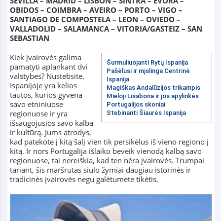
SEVILLA – MADRID – LISBON – SINTRA – EVORA –
OBIDOS – COIMBRA – AVEIRO – PORTO – VIGO –
SANTIAGO DE COMPOSTELA – LEON – OVIEDO –
VALLADOLID – SALAMANCA – VITORIA/GASTEIZ – SAN
SEBASTIAN
Kiek įvairovės galima
Šurmuliuojanti Rytų Ispanija
pamatyti aplankant dvi
Pašėlusi ir mįslinga Centrinė
valstybes? Nustebsite.
Ispanija
Ispanijoje yra kelios
Magiškas Andalūzijos trikampis
tautos, kurios gyvena
Mieloji Lisabona ir jos apylinkės
savo etniniuose
Portugalijos skoniai
regionuose ir yra
Stebinanti Šiaurės Ispanija
išsaugojusios savo kalbą
ir kultūrą.
Jums atrodys,
kad patekote į kitą šalį vien tik persikėlus iš vieno regiono į
kitą. Ir nors Portugalija išlaiko beveik vienodą kalbą savo
regionuose, tai nereiškia, kad ten nėra įvairovės. Trumpai
tariant, šis maršrutas siūlo žymiai daugiau istorinės ir
tradicinės įvairovės negu galėtumėte tikėtis.