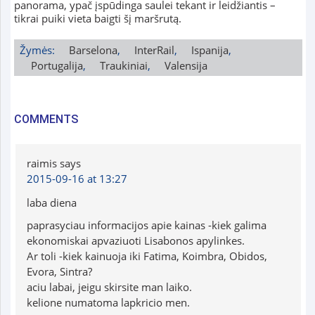
panorama, ypač įspūdinga saulei tekant ir leidžiantis –
tikrai puiki vieta baigti šį maršrutą.
Žymės:
Barselona
,
InterRail
,
Ispanija
,
Portugalija
,
Traukiniai
,
Valensija
COMMENTS
raimis
says
2015-09-16 at 13:27
laba diena
paprasyciau informacijos apie kainas -kiek galima
ekonomiskai apvaziuoti Lisabonos apylinkes.
Ar toli -kiek kainuoja iki Fatima, Koimbra, Obidos,
Evora, Sintra?
aciu labai, jeigu skirsite man laiko.
kelione numatoma lapkricio men.