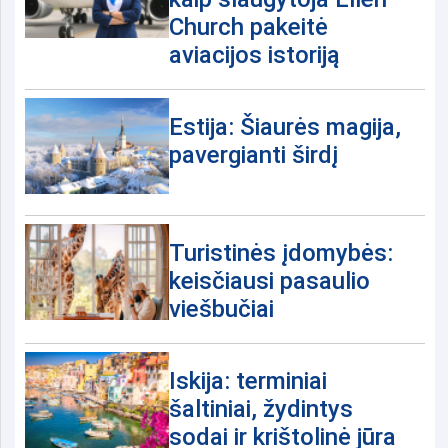
Church pakeitė
aviacijos istoriją
Estija: Šiaurės magija,
pavergianti širdį
Turistinės įdomybės:
keisčiausi pasaulio
viešbučiai
Iskija: terminiai
šaltiniai, žydintys
sodai ir krištolinė jūra