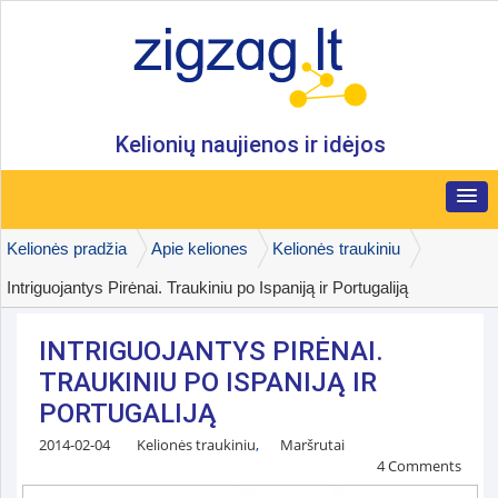
Kelionių naujienos ir idėjos
Kelionės pradžia
Apie keliones
Kelionės traukiniu
Intriguojantys Pirėnai. Traukiniu po Ispaniją ir Portugaliją
INTRIGUOJANTYS PIRĖNAI.
TRAUKINIU PO ISPANIJĄ IR
PORTUGALIJĄ
2014-02-04
Kelionės traukiniu
,
Maršrutai
4 Comments