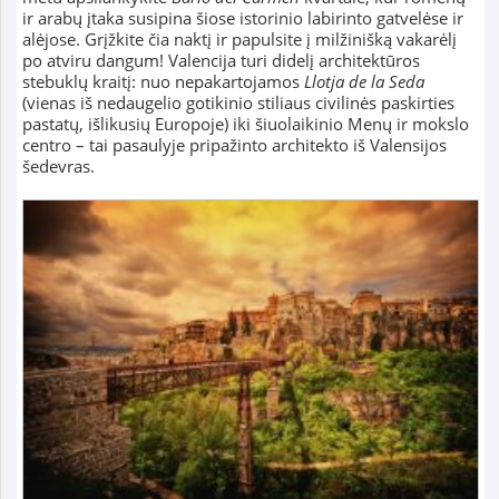
ir arabų įtaka susipina šiose istorinio labirinto gatvelėse ir
alėjose. Grįžkite čia naktį ir papulsite į milžinišką vakarėlį
po atviru dangum! Valencija turi didelį architektūros
stebuklų kraitį: nuo nepakartojamos
Llotja de la Seda
(vienas iš nedaugelio gotikinio stiliaus civilinės paskirties
pastatų, išlikusių Europoje) iki šiuolaikinio Menų ir mokslo
centro – tai pasaulyje pripažinto architekto iš Valensijos
šedevras.