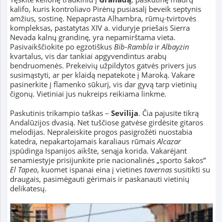
kalifo, kuris kontroliavo Pirėnų pusiasalį beveik septynis
amžius, sostinę. Nepaprasta Alhambra, rūmų-tvirtovės
kompleksas, pastatytas XIV a. viduryje priešais Sierra
Nevada kalnų grandinę, yra nepamirštama vieta.
Pasivaikščiokite po egzotiškus
Bib-Rambla
ir
Albayzin
kvartalus, vis dar tankiai apgyvendintus arabų
bendruomenės. Prekeivių užpildytos gatvės privers jus
susimąstyti, ar per klaidą nepatekote į Maroką. Vakare
pasinerkite į flamenko sūkurį, vis dar gyvą tarp vietinių
čigonų. Vietiniai jus nukreips reikiama linkme.
Paskutinis trikampio taškas –
Sevilija
. Čia pajusite tikrą
Andalūzijos dvasią. Net tuščiose gatvėse girdėsite gitaros
melodijas. Nepraleiskite progos pasigrožėti nuostabia
katedra, nepakartojamais karaliaus rūmais
Alcazar
įspūdinga Ispanijos aikšte, senąja korida. Vakarėjant
senamiestyje prisijunkite prie nacionalinės „sporto šakos“
El Tapeo
, kuomet ispanai eina į vietines
tavernas
susitikti su
draugais, pasimėgauti gėrimais ir paskanauti vietinių
delikatesų.