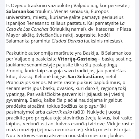
Iš Ovjedo traukiniu važiuokite į Valjadolidą, kur persėsite į
Salamankos
traukinį. Vienas seniausių Europos
universitetų miestų, kuriame galite pamatyti geriausius
Ispanijos Renesanso stiliaus pastatus. Kai pamatysite
La
Casa de Las Conchas
(Kriauklių namai), dvi katedras ir Plaza
Mayor aikštę, šviečiančius naktį, suprasite, kodėl
Salamanka praminta
Ciudad Dorada
(auksinis miestas).
Paskutinė autonomija maršrute yra Baskija. Iš Salamankos
per Valjadolą pasieksite
Vitoriją-Gasteisą
– baskų sostinę.
Jaukiame senamiestyje pajusite tikrą šių paslaptingų
žmonių, kurie taip saugoja savo tradicijas, jau pamirštas
kitur, dvasią. Kelionė baigsis
San Sebastiane
, netoli
Prancūzijos sienos. Mieste rasite puikius paplūdimius, o
senamiestis įpūs baskų dvasios, kuri daro šį regioną tokį
ypatingą. Pasivaikščiokite gatvėmis ir įsijauskite į vietinį
gyvenimą. Baskų kalba čia plačiai naudojama ir galbūt
pradėsite atpažinti tokius žodžius kaip
agur
(iki
pasimatymo) arba
eskerrik asko
(ačiū). Nuklydę į uostą
praeikite pro prieplaukoje stovinčius žvejų laivus, kol rasite
laiptus, vedančius į ant kalvos esančią tvirtovę. Viduje rasite
mažą muziejų (įėjimas nemokamas), skirtą miesto istorijai.
Nuo tvirtovės sienų atsiveria nuostabi miesto ir įlankos