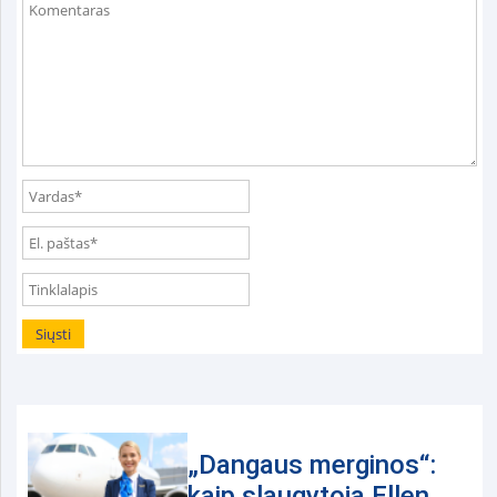
„Dangaus merginos“:
kaip slaugytoja Ellen