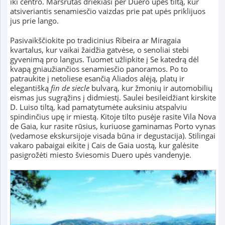
iki centro. Maršrutas driekiasi per Duero upės tiltą, kur
atsiveriantis senamiesčio vaizdas prie pat upės priklijuos
jus prie lango.
Pasivaikščiokite po tradicinius Ribeira ar Miragaia
kvartalus, kur vaikai žaidžia gatvėse, o senoliai stebi
gyvenimą pro langus. Tuomet užlipkite į Se katedrą dėl
kvapą gniaužiančios senamiesčio panoramos. Po to
patraukite į netoliese esančią Aliados alėją, platų ir
elegantišką
fin de siecle
bulvarą, kur žmonių ir automobilių
eismas jus sugrąžins į didmiestį. Saulei besileidžiant kirskite
D. Luiso tiltą, kad pamatytumėte auksiniu atspalviu
spindinčius upę ir miestą. Kitoje tilto pusėje rasite Vila Nova
de Gaia, kur rasite rūsius, kuriuose gaminamas Porto vynas
(vedamose ekskursijoje visada būna ir degustacija). Stilingai
vakaro pabaigai eikite į Cais de Gaia uostą, kur galėsite
pasigrožėti miesto šviesomis Duero upės vandenyje.