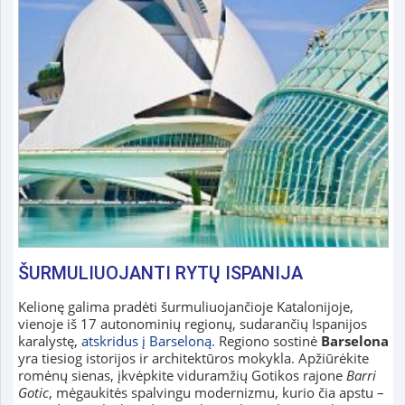
ŠURMULIUOJANTI RYTŲ ISPANIJA
Kelionę galima pradėti šurmuliuojančioje Katalonijoje,
vienoje iš 17 autonominių regionų, sudarančių Ispanijos
karalystę,
atskridus į Barseloną.
Regiono sostinė
Barselona
yra tiesiog istorijos ir architektūros mokykla. Apžiūrėkite
romėnų sienas, įkvėpkite viduramžių Gotikos rajone
Barri
Gotic
, mėgaukitės spalvingu modernizmu, kurio čia apstu –