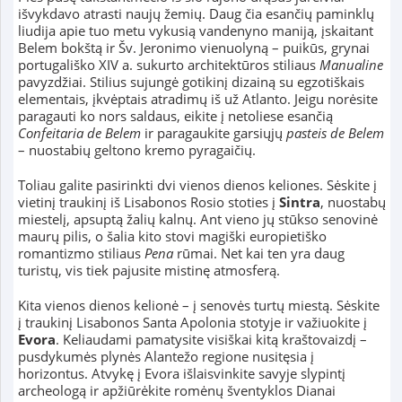
išvykdavo atrasti naujų žemių. Daug čia esančių paminklų
liudija apie tuo metu vykusią vandenyno maniją, įskaitant
Belem bokštą ir Šv. Jeronimo vienuolyną – puikūs, grynai
portugališko XIV a. sukurto architektūros stiliaus
Manualine
pavyzdžiai. Stilius sujungė gotikinį dizainą su egzotiškais
elementais, įkvėptais atradimų iš už Atlanto. Jeigu norėsite
paragauti ko nors saldaus, eikite į netoliese esančią
Confeitaria de Belem
ir paragaukite garsiųjų
pasteis
de Belem
– nuostabių geltono kremo pyragaičių.
Toliau galite pasirinkti dvi vienos dienos keliones. Sėskite į
vietinį traukinį iš Lisabonos Rosio stoties į
Sintra
, nuostabų
miestelį, apsuptą žalių kalnų. Ant vieno jų stūkso senovinė
maurų pilis, o šalia kito stovi magiški europietiško
romantizmo stiliaus
Pena
rūmai. Net kai ten yra daug
turistų, vis tiek pajusite mistinę atmosferą.
Kita vienos dienos kelionė – į senovės turtų miestą. Sėskite
į traukinį Lisabonos Santa Apolonia stotyje ir važiuokite į
Evora
. Keliaudami pamatysite visiškai kitą kraštovaizdį –
pusdykumės plynės Alantežo regione nusitęsia į
horizontus. Atvykę į Evora išlaisvinkite savyje slypintį
archeologą ir apžiūrėkite romėnų šventyklos Dianai