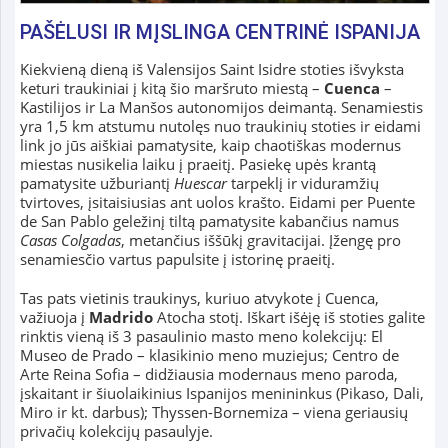
PAŠĖLUSI IR MĮSLINGA CENTRINĖ ISPANIJA
Kiekvieną dieną iš Valensijos Saint Isidre stoties išvyksta
keturi traukiniai į kitą šio maršruto miestą –
Cuenca
–
Kastilijos ir La Manšos autonomijos deimantą. Senamiestis
yra 1,5 km atstumu nutolęs nuo traukinių stoties ir eidami
link jo jūs aiškiai pamatysite, kaip chaotiškas modernus
miestas nusikelia laiku į praeitį. Pasiekę upės krantą
pamatysite užburiantį
Huescar
tarpeklį ir viduramžių
tvirtoves, įsitaisiusias ant uolos krašto. Eidami per Puente
de San Pablo geležinį tiltą pamatysite kabančius namus
Casas Colgadas
, metančius iššūkį gravitacijai. Įžengę pro
senamiesčio vartus papulsite į istorinę praeitį.
Tas pats vietinis traukinys, kuriuo atvykote į Cuenca,
važiuoja į
Madrido
Atocha stotį. Iškart išėję iš stoties galite
rinktis vieną iš 3 pasaulinio masto meno kolekcijų: El
Museo de Prado – klasikinio meno muziejus; Centro de
Arte Reina Sofia – didžiausia modernaus meno paroda,
įskaitant ir šiuolaikinius Ispanijos menininkus (Pikaso, Dali,
Miro ir kt. darbus); Thyssen-Bornemiza – viena geriausių
privačių kolekcijų pasaulyje.