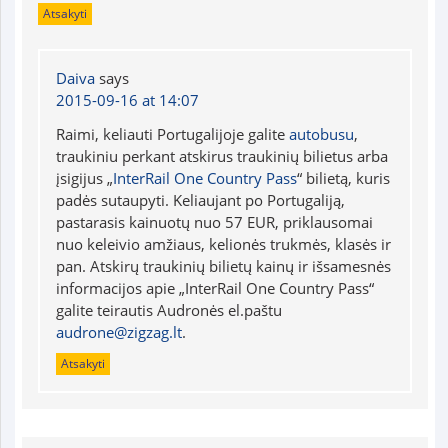
Atsakyti
Daiva
says
2015-09-16 at 14:07
Raimi, keliauti Portugalijoje galite
autobusu
,
traukiniu perkant atskirus traukinių bilietus arba
įsigijus „
InterRail One Country Pass
“ bilietą, kuris
padės sutaupyti. Keliaujant po Portugaliją,
pastarasis kainuotų nuo 57 EUR, priklausomai
nuo keleivio amžiaus, kelionės trukmės, klasės ir
pan. Atskirų traukinių bilietų kainų ir išsamesnės
informacijos apie „InterRail One Country Pass“
galite teirautis Audronės el.paštu
audrone@zigzag.lt
.
Atsakyti