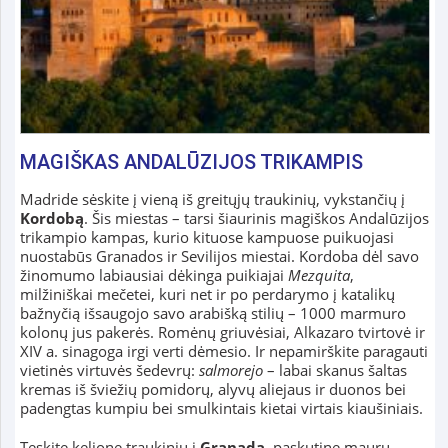
MAGIŠKAS ANDALŪZIJOS TRIKAMPIS
Madride sėskite į vieną iš greitųjų traukinių, vykstančių į
Kordobą
. Šis miestas – tarsi šiaurinis magiškos Andalūzijos
trikampio kampas, kurio kituose kampuose puikuojasi
nuostabūs Granados ir Sevilijos miestai. Kordoba dėl savo
žinomumo labiausiai dėkinga puikiajai
Mezquita
,
milžiniškai mečetei, kuri net ir po perdarymo į katalikų
bažnyčią išsaugojo savo arabišką stilių – 1000 marmuro
kolonų jus pakerės. Romėnų griuvėsiai, Alkazaro tvirtovė ir
XIV a. sinagoga irgi verti dėmesio. Ir nepamirškite paragauti
vietinės virtuvės šedevrų:
salmorejo
– labai skanus šaltas
kremas iš šviežių pomidorų, alyvų aliejaus ir duonos bei
padengtas kumpiu bei smulkintais kietai virtais kiaušiniais.
Tęskite kelionę traukiniu į
Granadą
, paskutinę maurų