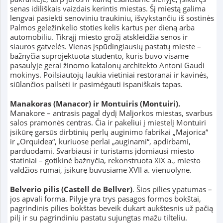
senas idiliškais vaizdais kerintis miestas. Šį miestą galima
lengvai pasiekti senoviniu traukiniu, išvykstančiu iš sostinės
Palmos geležinkelio stoties kelis kartus per dieną arba
automobiliu. Tikrąjį miesto grožį atskleidžia senos ir
siauros gatvelės. Vienas įspūdingiausių pastatų mieste –
bažnyčia suprojektuota studento, kuris buvo visame
pasaulyje gerai žinomo katalonų architekto Antoni Gaudi
mokinys. Poilsiautojų laukia vietiniai restoranai ir kavinės,
siūlančios pailsėti ir pasimėgauti ispaniškais tapas.
Manakoras (Manacor) ir Montuiris (Montuiri).
Manakore – antrasis pagal dydį Maljorkos miestas, svarbus
salos pramonės centras. Čia ir pakeliui į miestelį Montuiri
įsikūrę garsūs dirbtinių perlų auginimo fabrikai „Majorica“
ir „Orquidea“, kuriuose perlai „auginami“, apdirbami,
parduodami. Svarbiausi ir turistams įdomiausi miesto
statiniai – gotikinė bažnyčia, rekonstruota XIX a., miesto
valdžios rūmai, įsikūrę buvusiame XVII a. vienuolyne.
Belverio pilis (Castell de Bellver)
. Šios pilies ypatumas –
jos apvali forma. Pilyje yra trys pasagos formos bokštai,
pagrindinis pilies bokštas beveik dukart aukštesnis už pačią
pilį ir su pagrindiniu pastatu sujungtas mažu tilteliu.