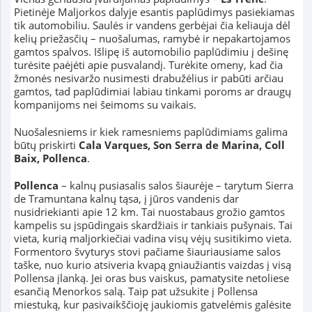
Pietinėje Maljorkos dalyje esantis paplūdimys pasiekiamas
tik automobiliu. Saulės ir vandens gerbėjai čia keliauja dėl
kelių priežasčių – nuošalumas, ramybė ir nepakartojamos
gamtos spalvos. Išlipę iš automobilio paplūdimiu į dešinę
turėsite paėjėti apie pusvalandį. Turėkite omeny, kad čia
žmonės nesivaržo nusimesti drabužėlius ir pabūti arčiau
gamtos, tad paplūdimiai labiau tinkami poroms ar draugų
kompanijoms nei šeimoms su vaikais.
Nuošalesniems ir kiek ramesniems paplūdimiams galima
būtų priskirti
Cala Varques, Son Serra de Marina, Coll
Baix, Pollenca
.
Pollenca
– kalnų pusiasalis salos šiaurėje – tarytum Sierra
de Tramuntana kalnų tąsa, į jūros vandenis dar
nusidriekianti apie 12 km. Tai nuostabaus grožio gamtos
kampelis su įspūdingais skardžiais ir tankiais pušynais. Tai
vieta, kurią maljorkiečiai vadina visų vėjų susitikimo vieta.
Formentoro švyturys stovi pačiame šiauriausiame salos
taške, nuo kurio atsiveria kvapą gniaužiantis vaizdas į visą
Pollensa įlanką. Jei oras bus vaiskus, pamatysite netoliese
esančią Menorkos salą. Taip pat užsukite į Pollensa
miestuką, kur pasivaikščioję jaukiomis gatvelėmis galėsite