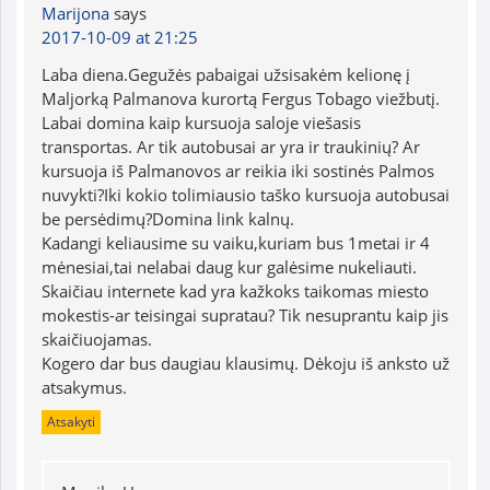
Marijona
says
2017-10-09 at 21:25
Laba diena.Gegužės pabaigai užsisakėm kelionę į
Maljorką Palmanova kurortą Fergus Tobago viežbutį.
Labai domina kaip kursuoja saloje viešasis
transportas. Ar tik autobusai ar yra ir traukinių? Ar
kursuoja iš Palmanovos ar reikia iki sostinės Palmos
nuvykti?Iki kokio tolimiausio taško kursuoja autobusai
be persėdimų?Domina link kalnų.
Kadangi keliausime su vaiku,kuriam bus 1metai ir 4
mėnesiai,tai nelabai daug kur galėsime nukeliauti.
Skaičiau internete kad yra kažkoks taikomas miesto
mokestis-ar teisingai supratau? Tik nesuprantu kaip jis
skaičiuojamas.
Kogero dar bus daugiau klausimų. Dėkoju iš anksto už
atsakymus.
Atsakyti