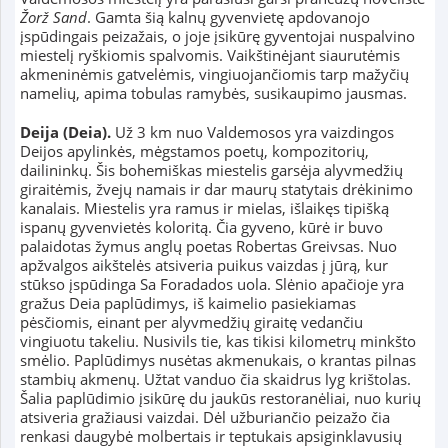
Žorž Sand
. Gamta šią kalnų gyvenvietę apdovanojo
įspūdingais peizažais, o joje įsikūrę gyventojai nuspalvino
miestelį ryškiomis spalvomis. Vaikštinėjant siaurutėmis
akmeninėmis gatvelėmis, vingiuojančiomis tarp mažyčių
namelių, apima tobulas ramybės, susikaupimo jausmas.
Deija (Deia).
Už 3 km nuo Valdemosos yra vaizdingos
Deijos apylinkės, mėgstamos poetų, kompozitorių,
dailininkų. Šis bohemiškas miestelis garsėja alyvmedžių
giraitėmis, žvejų namais ir dar maurų statytais drėkinimo
kanalais. Miestelis yra ramus ir mielas, išlaikęs tipišką
ispanų gyvenvietės koloritą. Čia gyveno, kūrė ir buvo
palaidotas žymus anglų poetas Robertas Greivsas. Nuo
apžvalgos aikštelės atsiveria puikus vaizdas į jūrą, kur
stūkso įspūdinga Sa Foradados uola. Slėnio apačioje yra
gražus Deia paplūdimys, iš kaimelio pasiekiamas
pėsčiomis, einant per alyvmedžių giraitę vedančiu
vingiuotu takeliu. Nusivils tie, kas tikisi kilometrų minkšto
smėlio. Paplūdimys nusėtas akmenukais, o krantas pilnas
stambių akmenų. Užtat vanduo čia skaidrus lyg krištolas.
Šalia paplūdimio įsikūrę du jaukūs restoranėliai, nuo kurių
atsiveria gražiausi vaizdai. Dėl užburiančio peizažo čia
renkasi daugybė molbertais ir teptukais apsiginklavusių