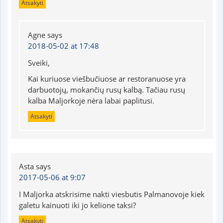
Atsakyti
Agne
says
2018-05-02 at 17:48
Sveiki,
Kai kuriuose viešbučiuose ar restoranuose yra
darbuotojų, mokančių rusų kalbą. Tačiau rusų
kalba Maljorkoje nėra labai paplitusi.
Atsakyti
Asta
says
2017-05-06 at 9:07
I Maljorka atskrisime nakti viesbutis Palmanovoje kiek
galetu kainuoti iki jo kelione taksi?
Atsakyti