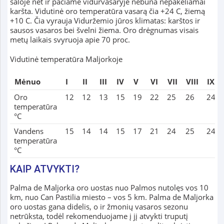
saloje net ir pačiame vidurvasaryje nebūna nepakeliamai
karšta. Vidutinė oro temperatūra vasarą čia +24 C, žiemą
+10 C. Čia vyrauja Viduržemio jūros klimatas: karštos ir
sausos vasaros bei švelni žiema. Oro drėgnumas visais
metų laikais svyruoja apie 70 proc.
Vidutinė temperatūra Maljorkoje
Mėnuo
I
II
III
IV
V
VI
VII
VIII
IX
Oro
12
12
13
15
19
22
25
26
24
temperatūra
°C
Vandens
15
14
14
15
17
21
24
25
24
temperatūra
°C
KAIP ATVYKTI?
Palma de Maljorka oro uostas nuo Palmos nutolęs vos 10
km, nuo Can Pastilia miesto – vos 5 km. Palma de Maljorka
oro uostas gana didelis, o ir žmonių vasaros sezonu
netrūksta, todėl rekomenduojame į jį atvykti truputį