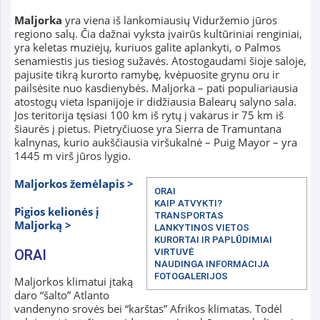
Maljorka
yra viena iš lankomiausių Viduržemio jūros
regiono salų. Čia dažnai vyksta įvairūs kultūriniai renginiai,
yra keletas muziejų, kuriuos galite aplankyti, o Palmos
senamiestis jus tiesiog sužavės. Atostogaudami šioje saloje,
pajusite tikrą kurorto ramybę, kvėpuosite grynu oru ir
pailsėsite nuo kasdienybės. Maljorka – pati populiariausia
atostogų vieta Ispanijoje ir didžiausia Balearų salyno sala.
Jos teritorija tęsiasi 100 km iš rytų į vakarus ir 75 km iš
šiaurės į pietus. Pietryčiuose yra Sierra de Tramuntana
kalnynas, kurio aukščiausia viršukalnė – Puig Mayor – yra
1445 m virš jūros lygio.
Maljorkos žemėlapis >
ORAI
KAIP ATVYKTI?
Pigios kelionės į
TRANSPORTAS
Maljorką >
LANKYTINOS VIETOS
KURORTAI IR PAPLŪDIMIAI
ORAI
VIRTUVĖ
NAUDINGA INFORMACIJA
FOTOGALERIJOS
Maljorkos klimatui įtaką
daro “šalto” Atlanto
vandenyno srovės bei “karštas” Afrikos klimatas. Todėl