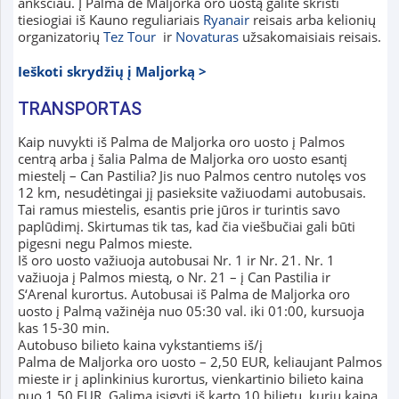
anksčiau. Į Palma de Maljorka oro uostą galite skristi
tiesiogiai iš Kauno reguliariais
Ryanair
reisais arba kelionių
organizatorių
Tez Tour
ir
Novaturas
užsakomaisiais reisais.
Ieškoti skrydžių į Maljorką >
TRANSPORTAS
Kaip nuvykti iš Palma de Maljorka oro uosto į Palmos
centrą arba į šalia Palma de Maljorka oro uosto esantį
miestelį – Can Pastilia? Jis nuo Palmos centro nutolęs vos
12 km, nesudėtingai jį pasieksite važiuodami autobusais.
Tai ramus miestelis, esantis prie jūros ir turintis savo
paplūdimį. Skirtumas tik tas, kad čia viešbučiai gali būti
pigesni negu Palmos mieste.
Iš oro uosto važiuoja autobusai Nr. 1 ir Nr. 21. Nr. 1
važiuoja į Palmos miestą, o Nr. 21 – į Can Pastilia ir
S‘Arenal kurortus. Autobusai iš Palma de Maljorka oro
uosto į Palmą važinėja nuo 05:30 val. iki 01:00, kursuoja
kas 15-30 min.
Autobuso bilieto kaina vykstantiems iš/į
Palma de Maljorka oro uosto – 2,50 EUR, keliaujant Palmos
mieste ir į aplinkinius kurortus, vienkartinio bilieto kaina
nuo 1,50 EUR. Galima įsigyti iš karto 10 bilietų, kurių kaina