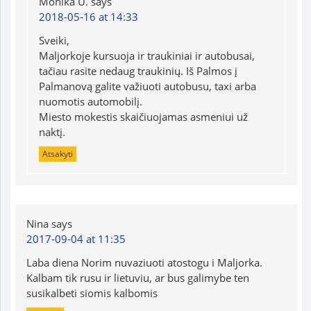
Monika U.
says
2018-05-16 at 14:33
Sveiki,
Maljorkoje kursuoja ir traukiniai ir autobusai,
tačiau rasite nedaug traukinių. Iš Palmos į
Palmanovą galite važiuoti autobusu, taxi arba
nuomotis automobilį.
Miesto mokestis skaičiuojamas asmeniui už
naktį.
Atsakyti
Nina
says
2017-09-04 at 11:35
Laba diena Norim nuvaziuoti atostogu i Maljorka.
Kalbam tik rusu ir lietuviu, ar bus galimybe ten
susikalbeti siomis kalbomis