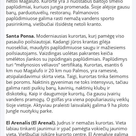
netoli Magalufo. Kurorte yra 3 nuostabūs baltojo smėlio
paplūdimiai, kuriuos jungia promenada. Šioje alėjoje gausu
barų, parduotuvėlių, restoranų. Palmanovos
paplūdimiuose galima rasti nemažą vandens sporto
pasirinkimą, viešbučiai išsidėstę netoli kranto.
Santa Ponsa.
Moderniausias kurortas, kurį pamėgę viso
pasaulio poilsiautojai. Kadangi jūros krantas gilėja
nuosekliai, maudytis paplūdimiuose saugu ir mažiesiems
poilsiautojams. Vaizdingas uolėtas pakrantes keičia
smėlėtos įlankos su įspūdingais paplūdimiais. Paplūdimys
turi “mėlynosios vėliavos” sertifikatą. Kurortas, esantis 6
km nuo Magalufo ir 20 km nuo Palmos, yra ramesnė,
atsipalaidavimui skirta vieta. Taigi, kurortas tinka šeimoms
bei poroms. Naktinis gyvenimas ne toks intensyvus, tačiau
galima rasti puikių barų, kavinių, naktinių klubų ir
diskotekų. Kaip ir daugumoje kurortų, čia gausu įvairių
vandens pramogų. O golfas yra viena populiariausių veiklų
šioje vietoje. Aktyviau praleisti laisvalaikį galima 9 ha ploto
Jungle nuotykių parke.
El Arenalis (El Arenal).
Judrus ir nemažas kurortas. Vieta
labiau tinkanti jaunimui ir ypač pamėgta vokiečių jaunimo
vieta. Viešbučiai įsikūrę kurorto centre. El Arenalyje galima