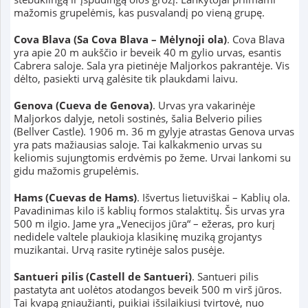
mažomis grupelėmis, kas pusvalandį po vieną grupę.
Cova Blava (Sa Cova Blava – Mėlynoji ola)
. Cova Blava
yra apie 20 m aukščio ir beveik 40 m gylio urvas, esantis
Cabrera saloje. Sala yra pietinėje Maljorkos pakrantėje. Vis
dėlto, pasiekti urvą galėsite tik plaukdami laivu.
Genova (Cueva de Genova)
. Urvas yra vakarinėje
Maljorkos dalyje, netoli sostinės, šalia Belverio pilies
(Bellver Castle). 1906 m. 36 m gylyje atrastas Genova urvas
yra pats mažiausias saloje. Tai kalkakmenio urvas su
keliomis sujungtomis erdvėmis po žeme. Urvai lankomi su
gidu mažomis grupelėmis.
Hams (Cuevas de Hams)
. Išvertus lietuviškai – Kablių ola.
Pavadinimas kilo iš kablių formos stalaktitų. Šis urvas yra
500 m ilgio. Jame yra „Venecijos jūra“ – ežeras, pro kurį
nedidele valtele plaukioja klasikinę muziką grojantys
muzikantai. Urvą rasite rytinėje salos pusėje.
Santueri pilis (Castell de Santueri)
. Santueri pilis
pastatyta ant uolėtos atodangos beveik 500 m virš jūros.
Tai kvapą gniaužianti, puikiai išsilaikiusi tvirtovė, nuo