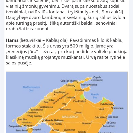
kambariais ir salėmis, bet ir susipažinsite su dvarą supusiu
vietinių žmonių gyvenimu. Dvarą supa nuostabūs sodai,
tvenkiniai, natūralūs fontanai, trykštantys net į 9 m aukštį.
Daugybėje dvaro kambarių ir svetainių, kurių stilius byloja
apie turtingą praeitį, išlikę autentiški baldai, senoviniai
drabužiai ir rakandai.
Hams
(lietuviškai – Kablių ola). Pavadinimas kilo iš kablių
formos stalaktitų. Šis urvas yra 500 m ilgio. Jame yra
„Venecijos jūra“ – ežeras, pro kurį nedidele valtele plaukioja
klasikinę muziką grojantys muzikantai. Urvą rasite rytinėje
salos pusėje.