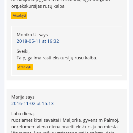
org.ekskursijas rusų kalba.
Atsakyti
Monika U.
says
2018-05-11 at 19:32
Sveiki,
Taip, galima rasti ekskursijų rusu kalba.
Atsakyti
Marija
says
2016-11-02 at 15:13
Laba diena,
ruosiames kitai savaitei i Maljorka, gyvensim Palmoj,
noretumem viena diena praeiti ekskursija po miesta.
Visur raso, kad reikia uzsirezervuoti is anksto, deja,