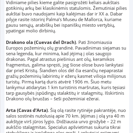
Vidiniame pilies kieme galite pasigrožėti keliais aukštais
gotikinių arkų bei klasikinėmis statulomis. Žemutiniai pilies
aukštai buvo naudojami kaip kalėjimas dar ir XX a. Dabar
pilyje rasite istorinį Palma’s Museu de Mallorca, kuriame
gausu senųjų, arabiškų bei ispaniškų miesto vertybių,
ypatingai molio dirbinių.
Drakono ola (Cuevas del Drach)
. Pati žinomiausia
Europos požeminių olų grandinė. Pavadinimas siejamas su
sena legenda, kur minima, kad įėjimą į olas saugojo
drakonas. Pagal atrastus piešinius ant olų, keramikos
fragmentus, galima spręsti, jog šiose olose buvo lankytasi
dar prieš Kristų. Šiandien olos dėl čia esančių nepaprastai
gražių požeminių labirintų ir ežerų kasmet vilioja milijonus
turistų. Pirmą kartą duris atvėrė 1906 m. Šiuo metu
lankymui atidarytas 1 km turistinis maršrutas, kuris tęsiasi
tarp gausybės įspūdingų stalaktitų ir stalagmitų. Išskirtinis
Drakono olų bruožas – šeši požeminiai ežerai.
Arta (Cavas d’Arta)
. Šią olą rasite rytinėje pakrantėje, nuo
salos sostinės nutolusią apie 70 km. Įėjimas į olą yra 40 m
aukštyje virš jūros lygio. Didžiausia urvo grožybė – 22 m
aukščio stalagmitas. Specialus apšvietimas sukuria tikrai
stebuklingą ir įspūdingą olos grožį. Lankytojai priimami