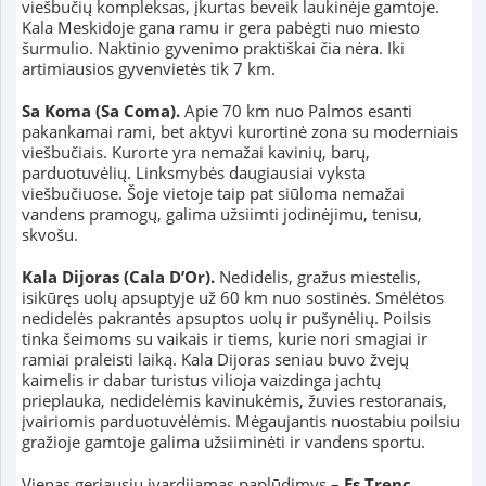
viešbučių kompleksas, įkurtas beveik laukinėje gamtoje.
Kala Meskidoje gana ramu ir gera pabėgti nuo miesto
šurmulio. Naktinio gyvenimo praktiškai čia nėra. Iki
artimiausios gyvenvietės tik 7 km.
Sa Koma (Sa Coma).
Apie 70 km nuo Palmos esanti
pakankamai rami, bet aktyvi kurortinė zona su moderniais
viešbučiais. Kurorte yra nemažai kavinių, barų,
parduotuvėlių. Linksmybės daugiausiai vyksta
viešbučiuose. Šoje vietoje taip pat siūloma nemažai
vandens pramogų, galima užsiimti jodinėjimu, tenisu,
skvošu.
Kala Dijoras (Cala D’Or).
Nedidelis, gražus miestelis,
isikūręs uolų apsuptyje už 60 km nuo sostinės. Smėlėtos
nedidelės pakrantės apsuptos uolų ir pušynėlių. Poilsis
tinka šeimoms su vaikais ir tiems, kurie nori smagiai ir
ramiai praleisti laiką. Kala Dijoras seniau buvo žvejų
kaimelis ir dabar turistus vilioja vaizdinga jachtų
prieplauka, nedidelėmis kavinukėmis, žuvies restoranais,
įvairiomis parduotuvėlėmis. Mėgaujantis nuostabiu poilsiu
gražioje gamtoje galima užsiiminėti ir vandens sportu.
Vienas geriausiu įvardijamas paplūdimys –
Es Trenc
.