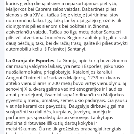
kurios giedrą dieną atsiveria nepakartojamas pietryčių
Maljorkos bei Cabrera salos vaizdas. Dabartinės pilies
sienos siekia XIV a., tačiau šioje vietoje įtvirtinimai stovi
nuo romėnų laikų. Ilgą laiką lankytojai galėjo grožėtis tik
didingomis pilies sienomis bei bokštais ir, žinoma,
atsiveriančiu vaizdu. Tačiau po ilgų metų dabar Santueri
pilis vėl atveriama žmonėms. Regione aplink pilį galite rasti
daug pėsčiųjų takų bei dviračių trasų, galite iki pilies atvykti
automobiliu keliu iš Felanitx į Santanyi.
La Granja de Esporles
. La Granja, apie kurią buvo žinoma
dar maurų valdymo laikais, yra netoli Esporles, įsikūrusio
nuošaliame kalnų prieglobstyje. Katalonijos karaliui
Aragnui Chaimei I užkariavus Maljorką, 1239 m. dvaras
atiteko vienuoliams ir 200 metų buvo virtęs vienuolynu. Šį
senovinį X a. dvarą galima vadinti etnografijos ir liaudies
amatų muziejumi, išsamiai supažindinančiu su Maljorkos
gyventojų menu, amatais, žemės ūkio padargais. Čia gausu
vietinės keramikos pavyzdžių. Daugelyje dirbtuvių galima
susipažinti su dailidės, kurpiaus, juvelyrų, audėjų ir
parfumerijos specialistų darbu senovėje. Lankytojus
stulbina dirbtuvėse išlikusių darbų kokybė ir
meistriškumas. Čia ne tik grožėsitės prabangiai įrengtais