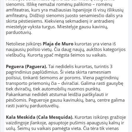
sienomis. Išlikę nemažai romėnų palikimo – romėnų
amfiteatras, kurs yra mažiausias Ispanijoje iš visų išlikusių
amfiteatrų. Didžioji sienomis juosto senamiesčio dalis yra
skirta pėstiesiems. Kiekvieną sekmadienį ir antradienį
miestelyje vyksta turgus. Miestelyje gausu kavinių,
parduotuvių.
Netoliese įsikūręs
Plaja de Muro
kurortas yra viena iš
naujausių poilsio vietų. Čia daug naujų, aukštos kategorijos
viešbučių. Kurortą ypač mėgsta šeimos su vaikais.
Peguera (Paguera).
Tai nedidelis kurortas, turintis 3
pagrindinius paplūdimius. Ši vieta skirta ramesniam
poilsiui, tinkanti šeimoms ar poroms. Viena pagrindinių
transporto priemonių čia – dviračiai. Galima rasti gausybę
tiek dviračių, tiek automobilių nuomos punktų.
Pakankamai nedideli atstumai leidžia paiškylauti ir
pėsčiomis. Pegueroje gausu kavinukių, barų, centre galima
rasti įvairių parduotuvėlių.
Kala Meskida (Cala Mesquida).
Kurortas isikūręs gražioje
vaizdingoje įlankoje, apsuptoje pušimis apaugusių kalnų ir
uolų. Šeimų su vaikais pamėgta vieta. Čia tėra tik vienas