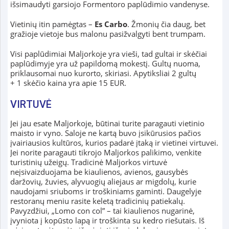
išsimaudyti garsiojo Formentoro paplūdimio vandenyse.
Vietinių itin pamėgtas –
Es Carbo
. Žmonių čia daug, bet
gražioje vietoje bus malonu pasižvalgyti bent trumpam.
Visi paplūdimiai Maljorkoje yra vieši, tad gultai ir skėčiai
paplūdimyje yra už papildomą mokestį. Gultų nuoma,
priklausomai nuo kurorto, skiriasi. Apytiksliai 2 gultų
+ 1 skėčio kaina yra apie 15 EUR.
VIRTUVĖ
Jei jau esate Maljorkoje, būtinai turite paragauti vietinio
maisto ir vyno. Saloje ne kartą buvo įsikūrusios pačios
įvairiausios kultūros, kurios padarė įtaką ir vietinei virtuvei.
Jei norite paragauti tikrojo Maljorkos palikimo, venkite
turistinių užeigų. Tradicinė Maljorkos virtuvė
neįsivaizduojama be kiaulienos, avienos, gausybės
daržovių, žuvies, alyvuogių aliejaus ar migdolų, kurie
naudojami sriuboms ir troškiniams gaminti. Daugelyje
restoranų meniu rasite keletą tradicinių patiekalų.
Pavyzdžiui, „Lomo con col” – tai kiaulienos nugarinė,
įvyniota į kopūsto lapą ir troškinta su kedro riešutais. Iš