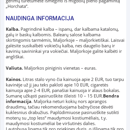
gėrimų turėtumėte išmėginti iš migdolų pieno pagamintą
„Horchata“.
NAUDINGA INFORMACIJA
Kalba.
Pagrindinė kalba – ispanų, dar kalbama katalonų,
galų ir baskų kalbomis. Balearų salose kalbama
skirtingomis tarmėmis, Maljorkoje – maljorkietiškai. Laisvai
galėsite susikalbėti vokiečių kalba, nes daugelio barų ir
kavinių savininkai yra vokiečiai. Maljorkoje galite kalbėti ir
angliškai.
Valiuta.
Maljorkos piniginis vienetas – euras.
Kainos.
Litras stalo vyno čia kainuoja apie 2 EUR, tuo tarpu
kavinėje už jį jau teks pakloti apie 10 EUR, cigaretės
kainuoja apie 2-4 EUR, panašiai kainuoja ir alaus bokalas.
Sumanę užkąsti pasiruoškite išleisti 10 – 15 EUR.
Bendra
informacija
. Maljorka neturi kokių nors aprangos
draudimų, tačiau rekomenduojama bažnyčiose dėvėti
kuklesnius drabužius. Paplūdimiuose pasiruoškite sutikti
moterų su „top less“ maudymosi kostiumėliais, t.y.
maudymosi kostiumėliai be viršutinės dalies.
Į autobusą lipama tik pro priekines duris, o išlipama tik pro