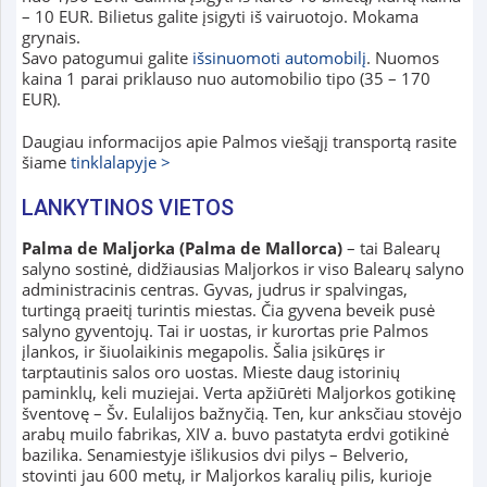
– 10 EUR. Bilietus galite įsigyti iš vairuotojo. Mokama
grynais.
Savo patogumui galite
išsinuomoti automobilį
. Nuomos
kaina 1 parai priklauso nuo automobilio tipo (35 – 170
EUR).
Daugiau informacijos apie Palmos viešąjį transportą rasite
šiame
tinklalapyje >
LANKYTINOS VIETOS
Palma de Maljorka (Palma de Mallorca)
– tai Balearų
salyno sostinė, didžiausias Maljorkos ir viso Balearų salyno
administracinis centras. Gyvas, judrus ir spalvingas,
turtingą praeitį turintis miestas. Čia gyvena beveik pusė
salyno gyventojų. Tai ir uostas, ir kurortas prie Palmos
įlankos, ir šiuolaikinis megapolis. Šalia įsikūręs ir
tarptautinis salos oro uostas. Mieste daug istorinių
paminklų, keli muziejai. Verta apžiūrėti Maljorkos gotikinę
šventovę – Šv. Eulalijos bažnyčią. Ten, kur anksčiau stovėjo
arabų muilo fabrikas, XIV a. buvo pastatyta erdvi gotikinė
bazilika. Senamiestyje išlikusios dvi pilys – Belverio,
stovinti jau 600 metų, ir Maljorkos karalių pilis, kurioje