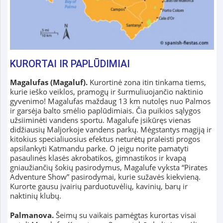
KURORTAI IR PAPLŪDIMIAI
Magalufas (Magaluf).
Kurortinė zona itin tinkama tiems,
kurie ieško veiklos, pramogų ir šurmuliuojančio naktinio
gyvenimo! Magalufas maždaug 13 km nutolęs nuo Palmos
ir garsėja balto smėlio paplūdimiais. Čia puikios sąlygos
užsiiminėti vandens sportu. Magalufe įsikūręs vienas
didžiausių Maljorkoje vandens parkų. Mėgstantys magiją ir
kitokius specialiuosius efektus neturėtų praleisti progos
apsilankyti Katmandu parke. O jeigu norite pamatyti
pasaulinės klasės akrobatikos, gimnastikos ir kvapą
gniaužiančių šokių pasirodymus, Magalufe vyksta “Pirates
Adventure Show” pasirodymai, kurie sužavės kiekvieną.
Kurorte gausu įvairių parduotuvėlių, kavinių, barų ir
naktinių klubų.
Palmanova.
Šeimų su vaikais pamėgtas kurortas visai