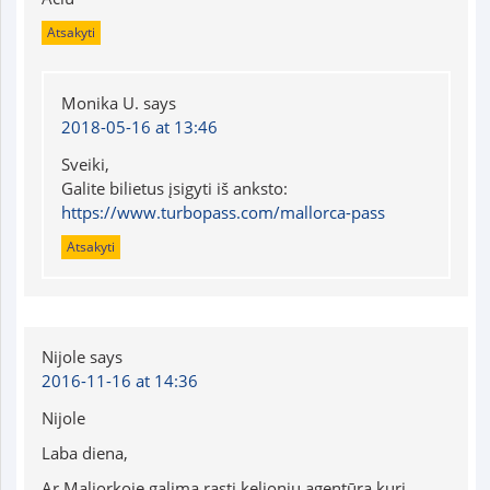
Atsakyti
Monika U.
says
2018-05-16 at 13:46
Sveiki,
Galite bilietus įsigyti iš anksto:
https://www.turbopass.com/mallorca-pass
Atsakyti
Nijole
says
2016-11-16 at 14:36
Nijole
Laba diena,
Ar Maljorkoje,galima rasti kelionių agentūrą,kuri