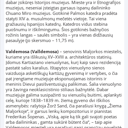
dabar įsikūręs Istorijos muziejus. Mieste yra ir Etnografijos
muziejus, neseniai įsteigtas garsaus ispanų dailininko
Chuano Miro muziejus. Gotikinė Palmos katedra pradėta
statyti XIV a. musulmonų mečetės vietoje. Tai viena
gražiausių Ispanijos katedrų. Katedros vidus stebina
puošnumu ir iškilmingumu. Šios gotikinės bažnyčios
rožinis langas – saulės simbolis – yra vienas didžiausių
pasaulyje (jo skersmuo – 11,75 m).
Valdemosa (Valldemosa)
– senovinis Maljorkos miestelis,
kuriame yra išlikusių XV–XVIII a. architektūros statinių.
Įdomus Kartiaziano vienuolynas, kurį kaip savo rezidenciją
pastatė salos karalius. Ištapytos vienuolyno sienos
vaizduoja asketiškųjų kartūzų gyvenimą ir vertybes, o čia
pat įrengtame muziejuje eksponuojamas istorinis ir
meninis Dievui pasišventusiųjų palikimas. Šalia vienuolyno
yra žavinga neoklasicistinio stiliaus bažnytėlė. Dabar
muziejuje galima susipažinti su vienuolių buitimi, aplankyti
celę, kurioje 1838–1839 m. žiemą gyveno dvi iškilios
asmenybės: rašytoja Žorž Sand, čia parašiusi knygą „Žiema
Maljorkoje“, ir garsus lenkų kompozitorius ir pianistas
Frederikas Šopenas. „Viską, apie ką tik gali svajoti poetas
arba dailininkas , gamta sukūrė būtent čia“, – taip apie
Valdemosos miestelį yra parašiusi garsi prancūzų novelistė