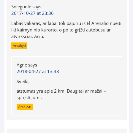
Snieguolė
says
2017-10-27 at 23:36
Labas vakaras, ar labai toli pajūriu iš El Arenalio nueiti
iki kaimyninio kurorto, o po to grįžti autobusu ar
atvirkščiai. Ačiū.
Atsakyti
Agne
says
2018-04-27 at 13:43
Sveiki,
atstumas yra apie 2 km. Daug tai ar mažai –
spręsti Jums.
Atsakyti