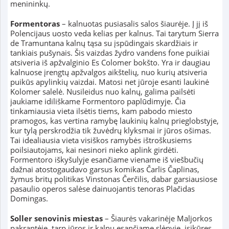
menininkų.
Formentoras
– kalnuotas pusiasalis salos šiaurėje. Į jį iš
Polencijaus uosto veda kelias per kalnus. Tai tarytum Sierra
de Tramuntana kalnų tąsa su įspūdingais skardžiais ir
tankiais pušynais. Šis vaizdas žydro vandens fone puikiai
atsiveria iš apžvalginio Es Colomer bokšto. Yra ir daugiau
kalnuose įrengtų apžvalgos aikštelių, nuo kurių atsiveria
puikūs apylinkių vaizdai. Matosi net jūroje esanti laukinė
Kolomer salelė. Nusileidus nuo kalnų, galima pailsėti
jaukiame idiliškame Formentoro paplūdimyje. Čia
tinkamiausia vieta ilsėtis tiems, kam pabodo miesto
pramogos, kas vertina ramybę laukinių kalnų prieglobstyje,
kur tylą perskrodžia tik žuvėdrų klyksmai ir jūros ošimas.
Tai idealiausia vieta visiškos ramybės ištroškusiems
poilsiautojams, kai nesinori nieko aplink girdėti.
Formentoro iškyšulyje esančiame viename iš viešbučių
dažnai atostogaudavo garsus komikas Čarlis Čaplinas,
žymus britų politikas Vinstonas Čerčilis, dabar garsiausiose
pasaulio operos salėse dainuojantis tenoras Plačidas
Domingas.
Soller senovinis miestas
– Šiaurės vakarinėje Maljorkos
pakrantėje, tarp jūros ir kalnų esančiame slėnyje, įsikūręs