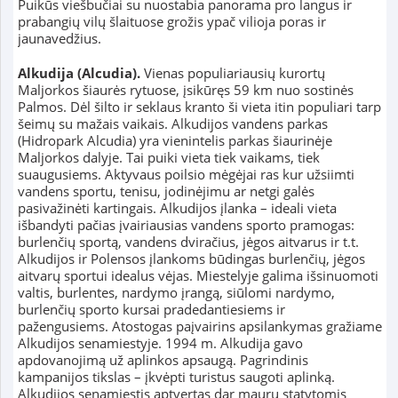
Puikūs viešbučiai su nuostabia panorama pro langus ir
prabangių vilų šlaituose grožis ypač vilioja poras ir
jaunavedžius.
Alkudija (Alcudia).
Vienas populiariausių kurortų
Maljorkos šiaurės rytuose, įsikūręs 59 km nuo sostinės
Palmos. Dėl šilto ir seklaus kranto ši vieta itin populiari tarp
šeimų su mažais vaikais. Alkudijos vandens parkas
(Hidropark Alcudia) yra vienintelis parkas šiaurinėje
Maljorkos dalyje. Tai puiki vieta tiek vaikams, tiek
suaugusiems. Aktyvaus poilsio mėgėjai ras kur užsiimti
vandens sportu, tenisu, jodinėjimu ar netgi galės
pasivažinėti kartingais. Alkudijos įlanka – ideali vieta
išbandyti pačias įvairiausias vandens sporto pramogas:
burlenčių sportą, vandens dviračius, jėgos aitvarus ir t.t.
Alkudijos ir Polensos įlankoms būdingas burlenčių, jėgos
aitvarų sportui idealus vėjas. Miestelyje galima išsinuomoti
valtis, burlentes, nardymo įrangą, siūlomi nardymo,
burlenčių sporto kursai pradedantiesiems ir
pažengusiems. Atostogas paįvairins apsilankymas gražiame
Alkudijos senamiestyje. 1994 m. Alkudija gavo
apdovanojimą už aplinkos apsaugą. Pagrindinis
kampanijos tikslas – įkvėpti turistus saugoti aplinką.
Alkudijos senamiestis aptvertas dar maurų statytomis