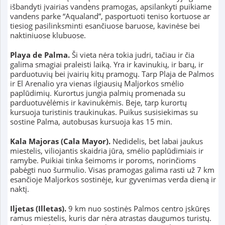
išbandyti įvairias vandens pramogas, apsilankyti puikiame
vandens parke “Aqualand”, pasportuoti teniso kortuose ar
tiesiog pasilinksminti esančiuose baruose, kavinėse bei
naktiniuose klubuose.
Playa de Palma.
Ši vieta nėra tokia judri, tačiau ir čia
galima smagiai praleisti laiką. Yra ir kavinukių, ir barų, ir
parduotuvių bei įvairių kitų pramogų. Tarp Plaja de Palmos
ir El Arenalio yra vienas ilgiausių Maljorkos smėlio
paplūdimių. Kurortus jungia palmių promenada su
parduotuvėlėmis ir kavinukėmis. Beje, tarp kurortų
kursuoja turistinis traukinukas. Puikus susisiekimas su
sostine Palma, autobusas kursuoja kas 15 min.
Kala Majoras (Cala Mayor).
Nedidelis, bet labai jaukus
miestelis, viliojantis skaidria jūra, smėlio paplūdimiais ir
ramybe. Puikiai tinka šeimoms ir poroms, norinčioms
pabėgti nuo šurmulio. Visas pramogas galima rasti už 7 km
esančioje Maljorkos sostinėje, kur gyvenimas verda dieną ir
naktį.
Iljetas (Illetas).
9 km nuo sostinės Palmos centro įskūręs
ramus miestelis, kuris dar nėra atrastas daugumos turistų.