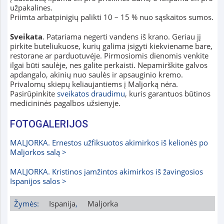
užpakalines.
Priimta arbatpinigių palikti 10 – 15 % nuo sąskaitos sumos.
Sveikata
. Patariama negerti vandens iš krano. Geriau jį
pirkite buteliukuose, kurių galima įsigyti kiekviename bare,
restorane ar parduotuvėje. Pirmosiomis dienomis venkite
ilgai būti saulėje, nes galite perkaisti. Nepamirškite galvos
apdangalo, akinių nuo saulės ir apsauginio kremo.
Privalomų skiepų keliaujantiems į Maljorką nėra.
Pasirūpinkite
sveikatos draudimu
, kuris garantuos būtinos
medicininės pagalbos užsienyje.
FOTOGALERIJOS
MALJORKA. Ernestos užfiksuotos akimirkos iš kelionės po
Maljorkos salą >
MALJORKA. Kristinos įamžintos akimirkos iš žavingosios
Ispanijos salos >
Žymės:
Ispanija
,
Maljorka