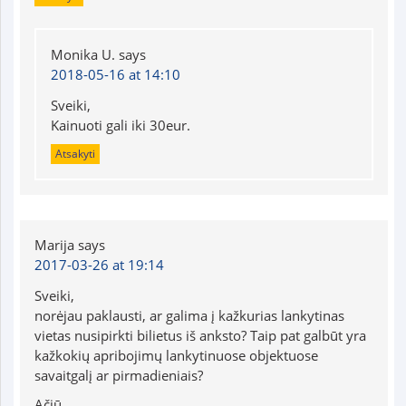
Monika U.
says
2018-05-16 at 14:10
Sveiki,
Kainuoti gali iki 30eur.
Atsakyti
Marija
says
2017-03-26 at 19:14
Sveiki,
norėjau paklausti, ar galima į kažkurias lankytinas
vietas nusipirkti bilietus iš anksto? Taip pat galbūt yra
kažkokių apribojimų lankytinuose objektuose
savaitgalį ar pirmadieniais?
Ačiū