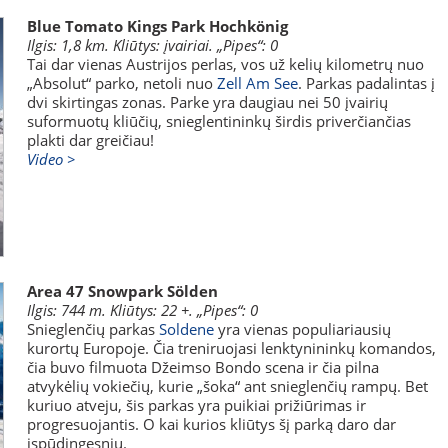
Blue Tomato Kings Park Hochkönig
Ilgis: 1,8 km. Kliūtys: įvairiai. „Pipes“: 0
Tai dar vienas Austrijos perlas, vos už kelių kilometrų nuo
„Absolut“ parko, netoli nuo
Zell Am See
. Parkas padalintas į
dvi skirtingas zonas. Parke yra daugiau nei 50 įvairių
suformuotų kliūčių, snieglentininkų širdis priverčiančias
plakti dar greičiau!
Video >
Area 47 Snowpark Sölden
Ilgis: 744 m. Kliūtys: 22 +. „Pipes“: 0
Snieglenčių parkas
Soldene
yra vienas populiariausių
kurortų Europoje. Čia treniruojasi lenktynininkų komandos,
čia buvo filmuota Džeimso Bondo scena ir čia pilna
atvykėlių vokiečių, kurie „šoka“ ant snieglenčių rampų. Bet
kuriuo atveju, šis parkas yra puikiai prižiūrimas ir
progresuojantis. O kai kurios kliūtys šį parką daro dar
įspūdingesniu.