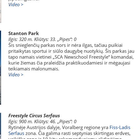
Video >
Stanton Park
Ilgis: 320 m. Kliūtys: 33. „Pipes“: 0
Šis snieglenčių parkas nors ir nėra ilgas, tačiau puikiai
pritaikytas sportui ir siūlo daugybę nuotykių. Šis parkas jau
tapo namais vietinei „SCA Newschool Freestyle“ komandai,
kurie žiemas čia praleidžia praktikuodamiesi ir mėgaujasi
teikiamais malonumais.
Video >
Freestyle Circus Serfaus
Ilgis: 900 m. Kliūtys: 46. „Pipes“: 0
Rytinėje Austrijos dalyje, Voralberg regione yra
Fiss-Ladis
Serfaus
zona. Čia galima rasti septynias skirtingas erdves,
vaikišką zoną ir 10 kitų rekomenduojamų slidinėjimo