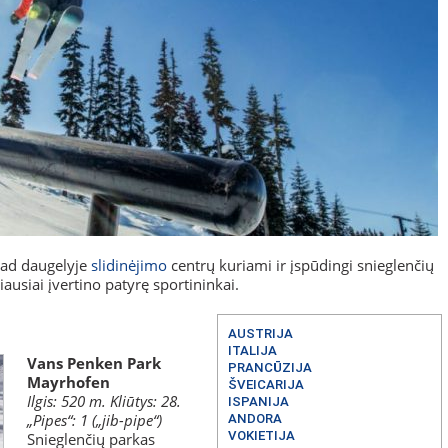
 tad daugelyje
slidinėjimo
centrų kuriami ir įspūdingi snieglenčių
iausiai įvertino patyrę sportininkai.
AUSTRIJA
ITALIJA
Vans Penken Park
PRANCŪZIJA
Mayrhofen
ŠVEICARIJA
Ilgis: 520 m. Kliūtys: 28.
ISPANIJA
„Pipes“: 1 („jib-pipe“)
ANDORA
VOKIETIJA
Snieglenčių parkas