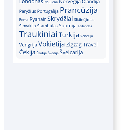
Londonas
Norvegija
Olandija
Naujiena
Prancūzija
Paryžius
Portugalija
Skrydžiai
Ryanair
Slidinėjimas
Roma
Suomija
Slovakija
Stambulas
Tailandas
Traukiniai
Turkija
Venecija
Vokietija
Zigzag Travel
Vengrija
Čekija
Šveicarija
Škotija
Švedija