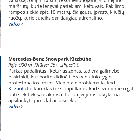
maršrutų, kurie lengvai pasiekiami keltuvais. Pakilimo
rampos siekia apie 18 metrų, čia gausu įprastų kliūčių
ruožų, kurie suteiks dar daugiau adrenalino.
Video >
Mercedes-Benz Snowpark Kitzbühel
Ilgis: 900 m. Kliūtys: 35+. „Pipes“: 0
Parkas padalintas į keturias zonas, tad yra galimybė
pasirinkti, kur norite slidinėti. Yra vidutinio lygio,
profesionalios trasos. Vienintelė problema ta, kad
Kitzbuhelio
kurortas toks populiarus, kad sezono metu gali
būti šiek tiek sausakimša. Tačiau jei jums pavyks čia
apsilankyti, jums labai pasiseks.
Video >