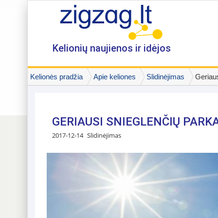
Kelionių naujienos ir idėjos
Kelionės pradžia
Apie keliones
Slidinėjimas
Geriaus
GERIAUSI SNIEGLENČIŲ PARK
2017-12-14
Slidinėjimas