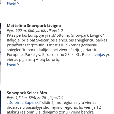
Video >
Mottolino Snowpark Livigno
Ilgis: 600 m. Kliūtys: 62. „Pipes“: 0
Kitas perlas Europoje yra „Mottolino Snowpark Livigno“
Italijoje, prie pat Šveicarijos sienos. Šis snieglenčių parkas
pripažintas tarptautiniu mastu ir laikomas geriausiu
snieglenčių parku Italijoje bei vienu iš trijų geriausių
Europoje. Parke yra 5 trasos nuo XS iki XL. Beje,
Livinjas
yra
vienas pigiausių Alpių kurortų.
Video >
Snowpark Seiser Alm
Ilgis: 1,5 km. Kliūtys: 26. „Pipes“: 0
„Dolomiti Superski“
slidinėjimo regionas yra vienas
didžiausių pasaulyje slidinėjimo regionų. Jis vienija 12
atskirų regioninių slidinėjimo zonų į vieną bendrą,