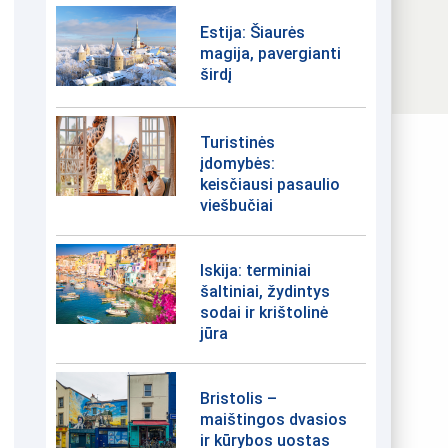
Estija: Šiaurės
magija, pavergianti
širdį
Turistinės
įdomybės:
keisčiausi pasaulio
viešbučiai
Iskija: terminiai
šaltiniai, žydintys
sodai ir krištolinė
jūra
Bristolis –
maištingos dvasios
ir kūrybos uostas