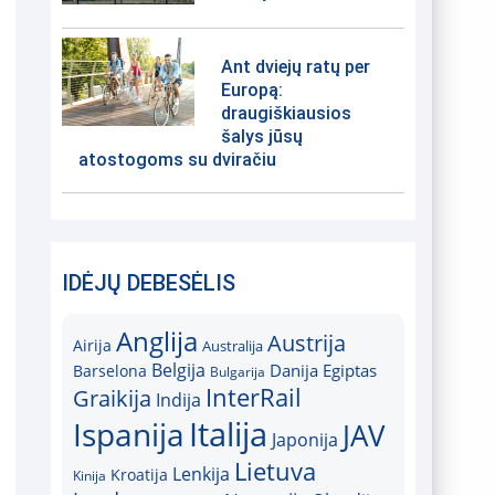
Ant dviejų ratų per
Europą:
draugiškiausios
šalys jūsų
atostogoms su dviračiu
IDĖJŲ DEBESĖLIS
Anglija
Austrija
Airija
Australija
Belgija
Danija
Egiptas
Barselona
Bulgarija
InterRail
Graikija
Indija
Italija
Ispanija
JAV
Japonija
Lietuva
Lenkija
Kroatija
Kinija