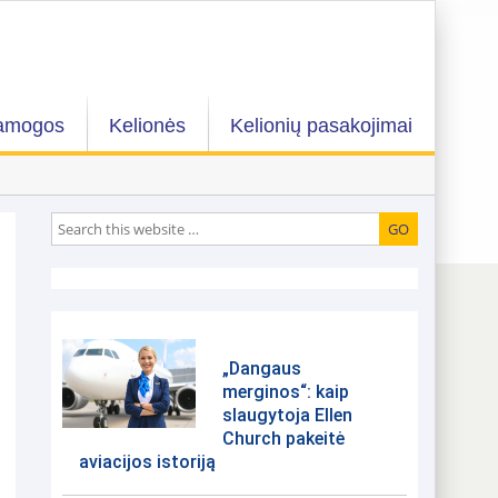
amogos
Kelionės
Kelionių pasakojimai
„Dangaus
merginos“: kaip
slaugytoja Ellen
Church pakeitė
aviacijos istoriją