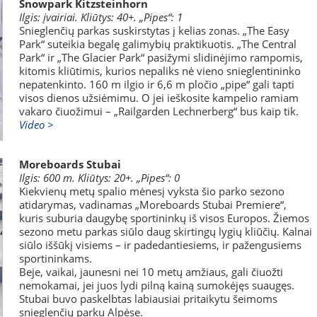
Snowpark Kitzsteinhorn
Ilgis: įvairiai. Kliūtys: 40+. „Pipes“: 1
Snieglenčių parkas suskirstytas į kelias zonas. „The Easy
Park“ suteikia begalę galimybių praktikuotis. „The Central
Park“ ir „The Glacier Park“ pasižymi slidinėjimo rampomis,
kitomis kliūtimis, kurios nepaliks nė vieno snieglentininko
nepatenkinto. 160 m ilgio ir 6,6 m pločio „pipe“ gali tapti
visos dienos užsiėmimu. O jei ieškosite kampelio ramiam
vakaro čiuožimui – „Railgarden Lechnerberg“ bus kaip tik.
Video >
Moreboards Stubai
Ilgis: 600 m. Kliūtys: 20+. „Pipes“: 0
Kiekvienų metų spalio mėnesį vyksta šio parko sezono
atidarymas, vadinamas „Moreboards Stubai Premiere“,
kuris suburia daugybę sportininkų iš visos Europos. Žiemos
sezono metu parkas siūlo daug skirtingų lygių kliūčių. Kalnai
siūlo iššūkį visiems – ir padedantiesiems, ir pažengusiems
sportininkams.
Beje, vaikai, jaunesni nei 10 metų amžiaus, gali čiuožti
nemokamai, jei juos lydi pilną kainą sumokėjęs suaugęs.
Stubai buvo paskelbtas labiausiai pritaikytu šeimoms
snieglenčių parku Alpėse.