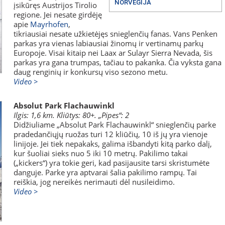
NORVEGIJA
įsikūręs Austrijos Tirolio
regione. Jei nesate girdėję
apie
Mayrhofen
,
tikriausiai nesate užkietėjęs snieglenčių fanas. Vans Penken
parkas yra vienas labiausiai žinomų ir vertinamų parkų
Europoje. Visai kitaip nei Laax ar Sulayr Sierra Nevada, šis
parkas yra gana trumpas, tačiau to pakanka. Čia vyksta gana
daug renginių ir konkursų viso sezono metu.
Video >
Absolut Park Flachauwinkl
Ilgis: 1,6 km. Kliūtys: 80+. „Pipes“: 2
Didžiuliame „Absolut Park Flachauwinkl“ snieglenčių parke
pradedančiųjų ruožas turi 12 kliūčių, 10 iš jų yra vienoje
linijoje. Jei tiek nepakaks, galima išbandyti kitą parko dalį,
kur šuoliai sieks nuo 5 iki 10 metrų. Pakilimo takai
(„kickers“) yra tokie geri, kad pasijausite tarsi skristumėte
danguje. Parke yra aptvarai šalia pakilimo rampų. Tai
reiškia, jog nereikės nerimauti dėl nusileidimo.
Video >