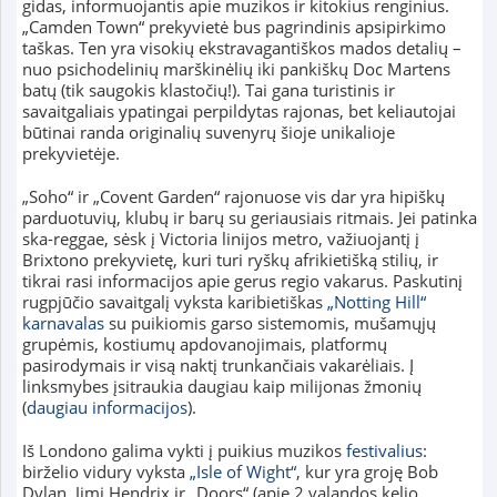
gidas, informuojantis apie muzikos ir kitokius renginius.
„Camden Town“ prekyvietė bus pagrindinis apsipirkimo
taškas. Ten yra visokių ekstravagantiškos mados detalių –
nuo psichodelinių marškinėlių iki pankiškų Doc Martens
batų (tik saugokis klastočių!). Tai gana turistinis ir
savaitgaliais ypatingai perpildytas rajonas, bet keliautojai
būtinai randa originalių suvenyrų šioje unikalioje
prekyvietėje.
„Soho“ ir „Covent Garden“ rajonuose vis dar yra hipiškų
parduotuvių, klubų ir barų su geriausiais ritmais. Jei patinka
ska-reggae, sėsk į Victoria linijos metro, važiuojantį į
Brixtono prekyvietę, kuri turi ryškų afrikietišką stilių, ir
tikrai rasi informacijos apie gerus regio vakarus. Paskutinį
rugpjūčio savaitgalį vyksta karibietiškas
„Notting Hill“
karnavalas
su puikiomis garso sistemomis, mušamųjų
grupėmis, kostiumų apdovanojimais, platformų
pasirodymais ir visą naktį trunkančiais vakarėliais. Į
linksmybes įsitraukia daugiau kaip milijonas žmonių
(
daugiau informacijos
).
Iš Londono galima vykti į puikius muzikos
festivalius
:
birželio vidury vyksta
„Isle of Wight“
, kur yra groję Bob
Dylan, Jimi Hendrix ir „Doors“ (apie 2 valandos kelio