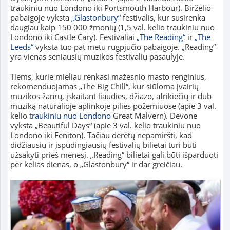
traukiniu nuo Londono iki Portsmouth Harbour). Birželio
pabaigoje vyksta
„Glastonbury“
festivalis, kur susirenka
daugiau kaip 150 000 žmonių (1,5 val. kelio traukiniu nuo
Londono iki Castle Cary). Festivaliai
„The Reading“
ir
„The
Leeds“
vyksta tuo pat metu rugpjūčio pabaigoje. „Reading“
yra vienas seniausių muzikos festivalių pasaulyje.
Tiems, kurie mieliau renkasi mažesnio masto renginius,
rekomenduojamas „The Big Chill“, kur siūloma įvairių
muzikos žanrų, įskaitant liaudies, džiazo, afrikiečių ir dub
muziką natūralioje aplinkoje pilies požemiuose (apie 3 val.
kelio
traukiniu nuo Londono
Great Malvern). Devone
vyksta „Beautiful Days“ (apie 3 val. kelio traukiniu nuo
Londono iki Feniton). Tačiau derėtų nepamiršti, kad
didžiausių ir įspūdingiausių festivalių bilietai turi būti
užsakyti prieš mėnesį. „Reading“ bilietai gali būti išparduoti
per kelias dienas, o „Glastonbury“ ir dar greičiau.