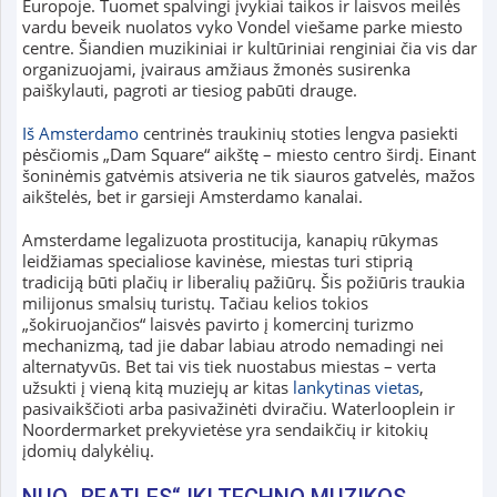
Europoje. Tuomet spalvingi įvykiai taikos ir laisvos meilės
vardu beveik nuolatos vyko Vondel viešame parke miesto
centre. Šiandien muzikiniai ir kultūriniai renginiai čia vis dar
organizuojami, įvairaus amžiaus žmonės susirenka
paiškylauti, pagroti ar tiesiog pabūti drauge.
Iš Amsterdamo
centrinės traukinių stoties lengva pasiekti
pėsčiomis „Dam Square“ aikštę – miesto centro širdį. Einant
šoninėmis gatvėmis atsiveria ne tik siauros gatvelės, mažos
aikštelės, bet ir garsieji Amsterdamo kanalai.
Amsterdame legalizuota prostitucija, kanapių rūkymas
leidžiamas specialiose kavinėse, miestas turi stiprią
tradiciją būti plačių ir liberalių pažiūrų. Šis požiūris traukia
milijonus smalsių turistų. Tačiau kelios tokios
„šokiruojančios“ laisvės pavirto į komercinį turizmo
mechanizmą, tad jie dabar labiau atrodo nemadingi nei
alternatyvūs. Bet tai vis tiek nuostabus miestas – verta
užsukti į vieną kitą muziejų ar kitas
lankytinas vietas
,
pasivaikščioti arba pasivažinėti dviračiu. Waterlooplein ir
Noordermarket prekyvietėse yra sendaikčių ir kitokių
įdomių dalykėlių.
NUO „BEATLES“ IKI TECHNO MUZIKOS