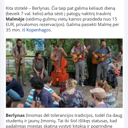
Kita stotelė – Berlynas. Čia taip pat galima keliauti dieną
(beveik 7 val. kelio) arba sėsti į patogų naktinį traukinį
Malmėje
(sėdimų-gulimų vietų kainos prasideda nuo 15
EUR, privalomos rezervacijos). Galima pasiekti Malmę per
35 min.
iš Kopenhagos
.
Berlynas
žinomas dėl tolerancijos tradicijos, todėl čia daug
studentų ir jaunų žmonių. Tai iki šiol išlikęs statusas, kad
padalintas miestas skatina vystyti kitokią ir pogrindinę