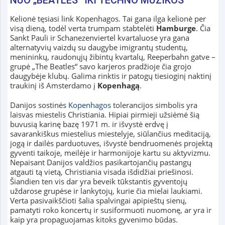
Kelionė tęsiasi link Kopenhagos. Tai gana ilga kelionė per
visą dieną, todėl verta trumpam stabtelėti
Hamburge
. Čia
Sankt Pauli ir Schanezenviertel kvartaluose yra gana
alternatyvių vaizdų su daugybe imigrantų studentų,
menininkų, raudonųjų žibintų kvartalų, Reeperbahn gatve –
grupė „The Beatles“ savo karjeros pradžioje čia grojo
daugybėje klubų. Galima rinktis ir patogų tiesioginį naktinį
traukinį iš Amsterdamo į
Kopenhagą
.
Danijos sostinės
Kopenhagos
tolerancijos simbolis yra
laisvas miestelis Christiania. Hipiai pirmieji užsiėmė šią
buvusią karinę bazę 1971 m. ir išvystė erdvę į
savarankiškus miestelius miestelyje, siūlančius meditaciją,
jogą ir dailės parduotuves, išvystė bendruomenės projektą
gyventi taikoje, meilėje ir harmonijoje kartu su aktyvizmu.
Nepaisant Danijos valdžios pasikartojančių pastangų
atgauti tą vietą, Christiania visada išdidžiai priešinosi.
Šiandien ten vis dar yra beveik tūkstantis gyventojų
uždarose grupėse ir lankytojų, kurie čia mielai laukiami.
Verta pasivaikščioti šalia spalvingai apipieštų sienų,
pamatyti roko koncertų ir susiformuoti nuomonę, ar yra ir
kaip yra propaguojamas kitoks gyvenimo būdas.