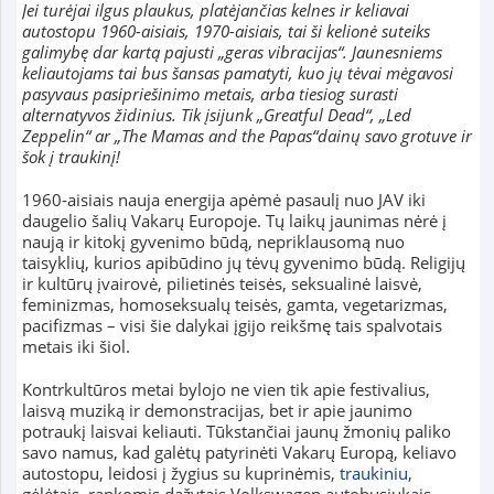
Jei turėjai ilgus plaukus, platėjančias kelnes ir keliavai
autostopu 1960-aisiais, 1970-aisiais, tai ši kelionė suteiks
galimybę dar kartą pajusti „geras vibracijas“. Jaunesniems
keliautojams tai bus šansas pamatyti, kuo jų tėvai mėgavosi
pasyvaus pasipriešinimo metais, arba tiesiog surasti
alternatyvos židinius. Tik įsijunk „Greatful Dead“, „Led
Zeppelin“ ar „The Mamas and the Papas“dainų savo grotuve ir
šok į traukinį!
1960-aisiais nauja energija apėmė pasaulį nuo JAV iki
daugelio šalių Vakarų Europoje. Tų laikų jaunimas nėrė į
naują ir kitokį gyvenimo būdą, nepriklausomą nuo
taisyklių, kurios apibūdino jų tėvų gyvenimo būdą. Religijų
ir kultūrų įvairovė, pilietinės teisės, seksualinė laisvė,
feminizmas, homoseksualų teisės, gamta, vegetarizmas,
pacifizmas – visi šie dalykai įgijo reikšmę tais spalvotais
metais iki šiol.
Kontrkultūros metai bylojo ne vien tik apie festivalius,
laisvą muziką ir demonstracijas, bet ir apie jaunimo
potraukį laisvai keliauti. Tūkstančiai jaunų žmonių paliko
savo namus, kad galėtų patyrinėti Vakarų Europą, keliavo
autostopu, leidosi į žygius su kuprinėmis,
traukiniu
,