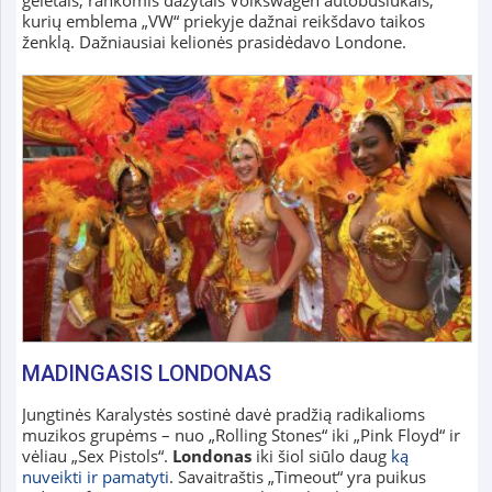
gėlėtais, rankomis dažytais Volkswagen autobusiukais,
kurių emblema „VW“ priekyje dažnai reikšdavo taikos
ženklą. Dažniausiai kelionės prasidėdavo Londone.
MADINGASIS LONDONAS
Jungtinės Karalystės sostinė davė pradžią radikalioms
muzikos grupėms – nuo „Rolling Stones“ iki „Pink Floyd“ ir
vėliau „Sex Pistols“.
Londonas
iki šiol siūlo daug
ką
nuveikti ir pamatyti
. Savaitraštis „Timeout“ yra puikus