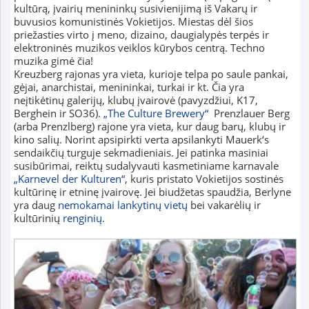
kultūrą, įvairių menininkų susivienijimą iš Vakarų ir
buvusios komunistinės Vokietijos. Miestas dėl šios
priežasties virto į meno, dizaino, daugialypės terpės ir
elektroninės muzikos veiklos kūrybos centrą. Techno
muzika gimė čia!
Kreuzberg rajonas yra vieta, kurioje telpa po saule pankai,
gėjai, anarchistai, menininkai, turkai ir kt. Čia yra
neįtikėtinų galerijų, klubų įvairovė (pavyzdžiui, K17,
Berghein ir SO36).
„The Culture Brewery“
Prenzlauer Berg
(arba Prenzlberg) rajone yra vieta, kur daug barų, klubų ir
kino salių. Norint apsipirkti verta apsilankyti Mauerk‘s
sendaikčių turguje sekmadieniais. Jei patinka masiniai
susibūrimai, reiktų sudalyvauti kasmetiniame karnavale
„Karnevel der Kulturen“
, kuris pristato Vokietijos sostinės
kultūrinę ir etninę įvairovę. Jei biudžetas spaudžia, Berlyne
yra daug
nemokamai lankytinų vietų
bei vakarėlių ir
kultūrinių
renginių
.