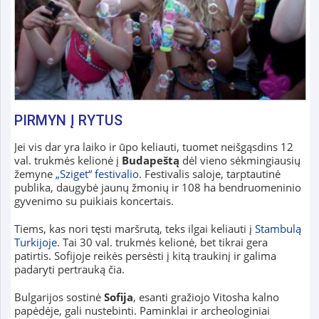
PIRMYN Į RYTUS
Jei vis dar yra laiko ir ūpo keliauti, tuomet neišgąsdins 12
val. trukmės kelionė į
Budapeštą
dėl vieno sėkmingiausių
žemyne
„Sziget“ festivalio
. Festivalis saloje, tarptautinė
publika, daugybė jaunų žmonių ir 108 ha bendruomeninio
gyvenimo su puikiais koncertais.
Tiems, kas nori tęsti maršrutą, teks ilgai keliauti į
Stambulą
Turkijoje
. Tai 30 val. trukmės kelionė, bet tikrai gera
patirtis. Sofijoje reikės persėsti į kitą traukinį ir galima
padaryti pertrauką čia.
Bulgarijos sostinė
Sofija
, esanti gražiojo Vitosha kalno
papėdėje, gali nustebinti. Paminklai ir archeologiniai