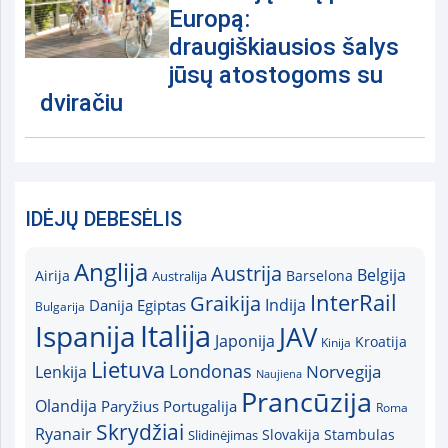
Europą:
draugiškiausios šalys
jūsų atostogoms su
dviračiu
IDĖJŲ DEBESĖLIS
Anglija
Austrija
Belgija
Airija
Australija
Barselona
InterRail
Graikija
Indija
Danija
Egiptas
Bulgarija
Italija
Ispanija
JAV
Japonija
Kroatija
Kinija
Lietuva
Londonas
Norvegija
Lenkija
Naujiena
Prancūzija
Olandija
Paryžius
Portugalija
Roma
Skrydžiai
Ryanair
Slovakija
Slidinėjimas
Stambulas