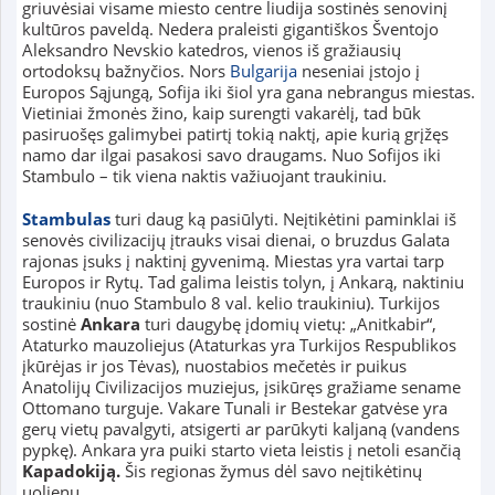
griuvėsiai visame miesto centre liudija sostinės senovinį
kultūros paveldą. Nedera praleisti gigantiškos Šventojo
Aleksandro Nevskio katedros, vienos iš gražiausių
ortodoksų bažnyčios. Nors
Bulgarija
neseniai įstojo į
Europos Sąjungą, Sofija iki šiol yra gana nebrangus miestas.
Vietiniai žmonės žino, kaip surengti vakarėlį, tad būk
pasiruošęs galimybei patirtį tokią naktį, apie kurią grįžęs
namo dar ilgai pasakosi savo draugams. Nuo Sofijos iki
Stambulo – tik viena naktis važiuojant traukiniu.
Stambulas
turi daug ką pasiūlyti. Neįtikėtini paminklai iš
senovės civilizacijų įtrauks visai dienai, o bruzdus Galata
rajonas įsuks į naktinį gyvenimą. Miestas yra vartai tarp
Europos ir Rytų. Tad galima leistis tolyn, į Ankarą, naktiniu
traukiniu (nuo Stambulo 8 val. kelio traukiniu). Turkijos
sostinė
Ankara
turi daugybę įdomių vietų: „Anitkabir“,
Ataturko mauzoliejus (Ataturkas yra Turkijos Respublikos
įkūrėjas ir jos Tėvas), nuostabios mečetės ir puikus
Anatolijų Civilizacijos muziejus, įsikūręs gražiame sename
Ottomano turguje. Vakare Tunali ir Bestekar gatvėse yra
gerų vietų pavalgyti, atsigerti ar parūkyti kaljaną (vandens
pypkę). Ankara yra puiki starto vieta leistis į netoli esančią
Kapadokiją.
Šis regionas žymus dėl savo neįtikėtinų
uolienų.