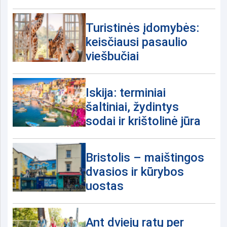
Turistinės įdomybės:
keisčiausi pasaulio
viešbučiai
Iskija: terminiai
šaltiniai, žydintys
sodai ir krištolinė jūra
Bristolis – maištingos
dvasios ir kūrybos
uostas
Ant dviejų ratų per