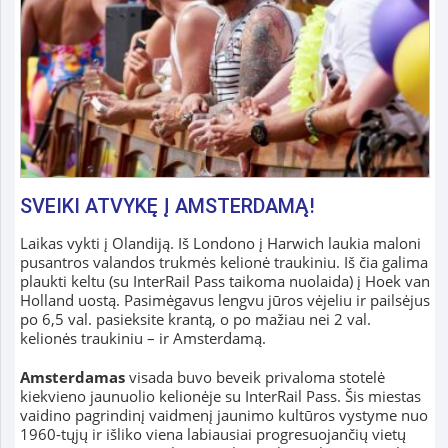
SVEIKI ATVYKĘ Į AMSTERDAMĄ!
Laikas vykti į Olandiją. Iš Londono į Harwich laukia maloni
pusantros valandos trukmės kelionė traukiniu. Iš čia galima
plaukti keltu (su InterRail Pass taikoma nuolaida) į Hoek van
Holland uostą. Pasimėgavus lengvu jūros vėjeliu ir pailsėjus
po 6,5 val. pasieksite krantą, o po mažiau nei 2 val.
kelionės traukiniu – ir Amsterdamą.
Amsterdamas
visada buvo beveik privaloma stotelė
kiekvieno jaunuolio kelionėje su InterRail Pass. Šis miestas
vaidino pagrindinį vaidmenį jaunimo kultūros vystyme nuo
1960-tųjų ir išliko viena labiausiai progresuojančių vietų