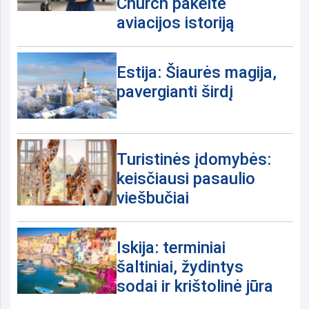
Church pakeitė
aviacijos istoriją
Estija: Šiaurės magija,
pavergianti širdį
Turistinės įdomybės:
keisčiausi pasaulio
viešbučiai
Iskija: terminiai
šaltiniai, žydintys
sodai ir krištolinė jūra