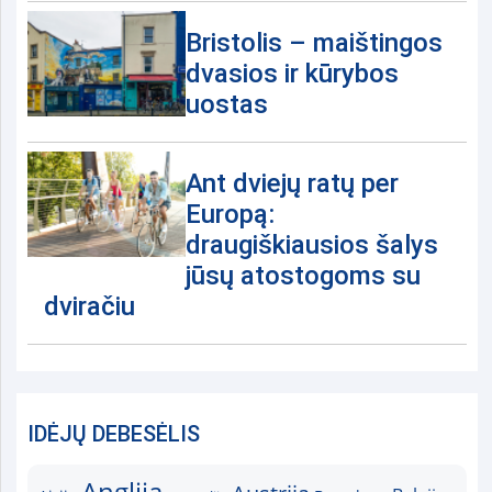
Bristolis – maištingos
dvasios ir kūrybos
uostas
Ant dviejų ratų per
Europą:
draugiškiausios šalys
jūsų atostogoms su
dviračiu
IDĖJŲ DEBESĖLIS
Anglija