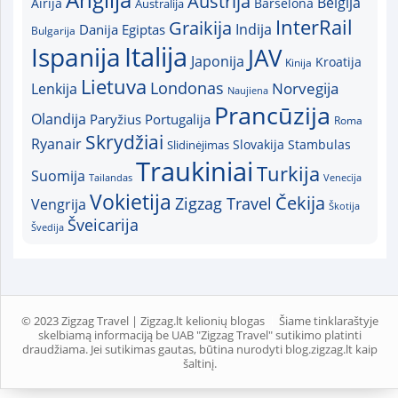
Austrija
Belgija
Airija
Australija
Barselona
InterRail
Graikija
Indija
Danija
Egiptas
Bulgarija
Italija
Ispanija
JAV
Japonija
Kroatija
Kinija
Lietuva
Londonas
Norvegija
Lenkija
Naujiena
Prancūzija
Olandija
Paryžius
Portugalija
Roma
Skrydžiai
Ryanair
Slovakija
Slidinėjimas
Stambulas
Traukiniai
Turkija
Suomija
Tailandas
Venecija
Vokietija
Čekija
Zigzag Travel
Vengrija
Škotija
Šveicarija
Švedija
© 2023 Zigzag Travel | Zigzag.lt kelionių blogas
Šiame tinklaraštyje
skelbiamą informaciją be UAB "Zigzag Travel" sutikimo platinti
draudžiama. Jei sutikimas gautas, būtina nurodyti blog.zigzag.lt kaip
šaltinį.