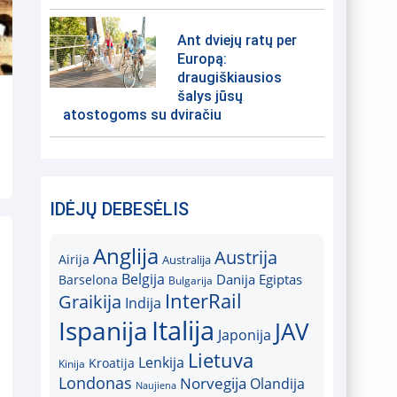
Ant dviejų ratų per
Europą:
draugiškiausios
šalys jūsų
atostogoms su dviračiu
IDĖJŲ DEBESĖLIS
Anglija
Austrija
Airija
Australija
Belgija
Danija
Egiptas
Barselona
Bulgarija
InterRail
Graikija
Indija
Italija
Ispanija
JAV
Japonija
Lietuva
Lenkija
Kroatija
Kinija
Londonas
Norvegija
Olandija
Naujiena