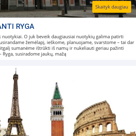
Skaityk daugiau
ANTI RYGA
ik nuotykiai. O juk beveik daugiausiai nuotykių galima patirti
Susirandame žemėlapį, ieškome, planuojame, svarstome – tai dar
tgalį sumanėme ištrūkti iš namų ir nukeliauti geriau pažinti
i – Ryga, susiradome jaukų, mažą