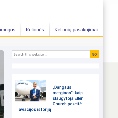
amogos
Kelionės
Kelionių pasakojimai
„Dangaus
merginos“: kaip
slaugytoja Ellen
Church pakeitė
aviacijos istoriją