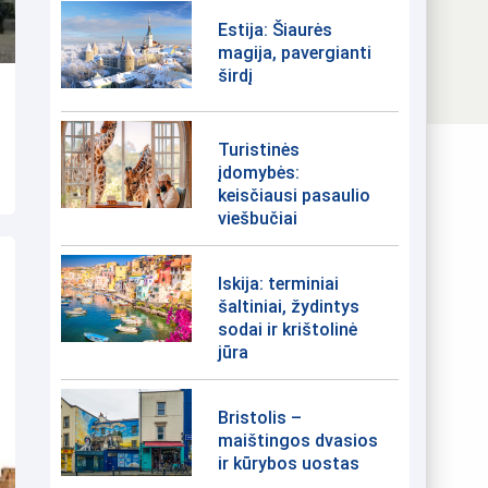
Estija: Šiaurės
magija, pavergianti
širdį
Turistinės
įdomybės:
keisčiausi pasaulio
viešbučiai
Iskija: terminiai
šaltiniai, žydintys
sodai ir krištolinė
jūra
Bristolis –
maištingos dvasios
ir kūrybos uostas