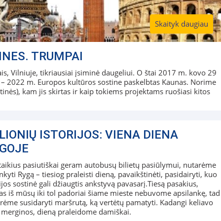
Skaityk daugiau
INES. TRUMPAI
s, Vilniuje, tikriausiai įsiminė daugeliui. O štai 2017 m. kovo 29
s – 2022 m. Europos kultūros sostine paskelbtas Kaunas. Norime
tinės), kam jis skirtas ir kaip tokiems projektams ruošiasi kitos
LIONIŲ ISTORIJOS: VIENA DIENA
GOJE
taikius pasiutiškai geram autobusų bilietų pasiūlymui, nutarėme
nkyti Rygą – tiesiog praleisti dieną, pavaikštinėti, pasidairyti, kuo
ijos sostinė gali džiaugtis ankstyvą pavasarį.Tiesą pasakius,
as iš mūsų iki tol padoriai šiame mieste nebuvome apsilankę, tad
rėme susidaryti maršrutą, ką vertėtų pamatyti. Kadangi keliavo
 merginos, dieną praleidome damiškai.