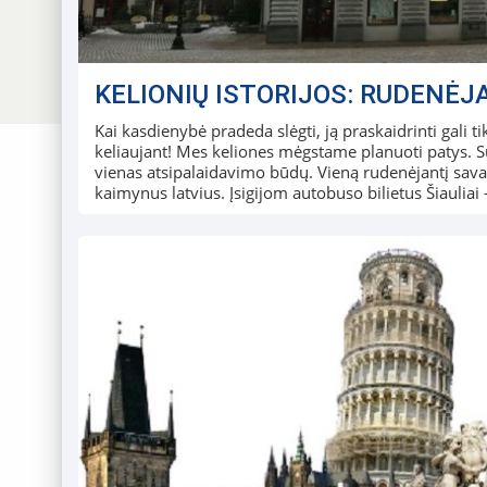
KELIONIŲ ISTORIJOS: RUDENĖJ
Kai kasdienybė pradeda slėgti, ją praskaidrinti gali t
keliaujant! Mes keliones mėgstame planuoti patys. 
vienas atsipalaidavimo būdų. Vieną rudenėjantį savai
kaimynus latvius. Įsigijom autobuso bilietus Šiaulia