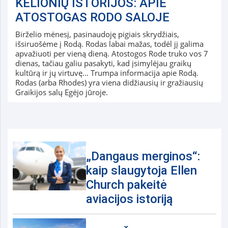
KELIONIŲ ISTORIJOS: APIE
ATOSTOGAS RODO SALOJE
Birželio mėnesį, pasinaudoję pigiais skrydžiais,
išsiruošėme į Rodą. Rodas labai mažas, todėl jį galima
apvažiuoti per vieną dieną. Atostogos Rode truko vos 7
dienas, tačiau galiu pasakyti, kad įsimylėjau graikų
kultūrą ir jų virtuvę… Trumpa informacija apie Rodą.
Rodas (arba Rhodes) yra viena didžiausių ir gražiausių
Graikijos salų Egėjo jūroje.
„Dangaus merginos“:
kaip slaugytoja Ellen
Church pakeitė
aviacijos istoriją