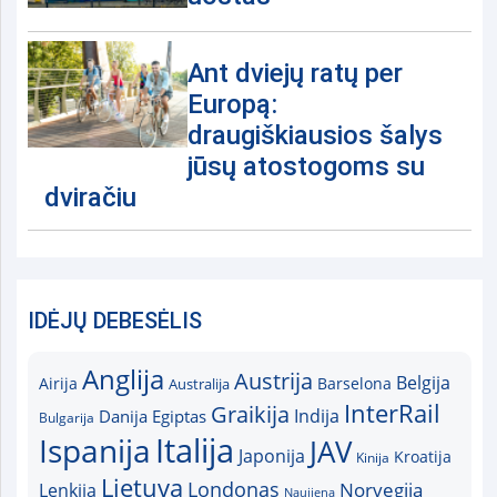
Ant dviejų ratų per
Europą:
draugiškiausios šalys
jūsų atostogoms su
dviračiu
IDĖJŲ DEBESĖLIS
Anglija
Austrija
Belgija
Airija
Australija
Barselona
InterRail
Graikija
Indija
Danija
Egiptas
Bulgarija
Italija
Ispanija
JAV
Japonija
Kroatija
Kinija
Lietuva
Londonas
Norvegija
Lenkija
Naujiena