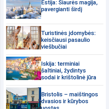
Estija: Šiaurės magija,
pavergianti širdį
Turistinės įdomybės:
keisčiausi pasaulio
viešbučiai
Iskija: terminiai
šaltiniai, žydintys
sodai ir krištolinė jūra
Bristolis – maištingos
dvasios ir kūrybos
uostas