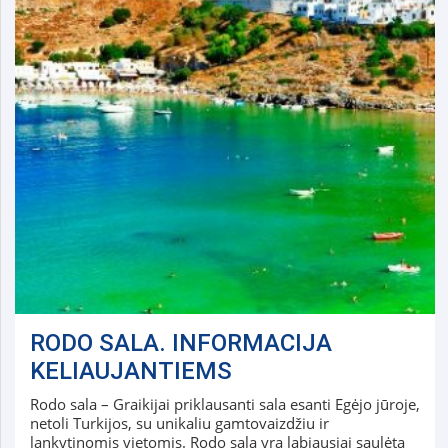
RODO SALA. INFORMACIJA
KELIAUJANTIEMS
Rodo sala – Graikijai priklausanti sala esanti Egėjo jūroje,
netoli Turkijos, su unikaliu gamtovaizdžiu ir
lankytinomis vietomis. Rodo sala yra labiausiai saulėta