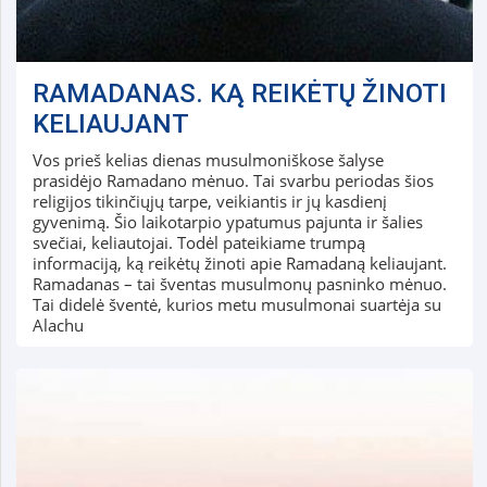
RAMADANAS. KĄ REIKĖTŲ ŽINOTI
KELIAUJANT
Vos prieš kelias dienas musulmoniškose šalyse
prasidėjo Ramadano mėnuo. Tai svarbu periodas šios
religijos tikinčiųjų tarpe, veikiantis ir jų kasdienį
gyvenimą. Šio laikotarpio ypatumus pajunta ir šalies
svečiai, keliautojai. Todėl pateikiame trumpą
informaciją, ką reikėtų žinoti apie Ramadaną keliaujant.
Ramadanas – tai šventas musulmonų pasninko mėnuo.
Tai didelė šventė, kurios metu musulmonai suartėja su
Alachu