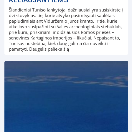
Šiandieniai Tuniso lankytojai dažniausiai yra susiskirstę į
dvi stovyklas: tie, kurie atvyko pasimėgauti saulėtais
paplūdimiais ant Viduržemio jūros kranto, ir tie, kurie
atkeliavo susipažinti su šalies archeologiniais stebuklais,
prie kurių priskiriami ir didžiausios Romos priešės –
senovinės Kartaginos imperijos – likučiai. Nepaisant to,
Tunisas nustebina, kiek daug galima čia nuveikti ir
pamatyti. Daugelis palieka šią