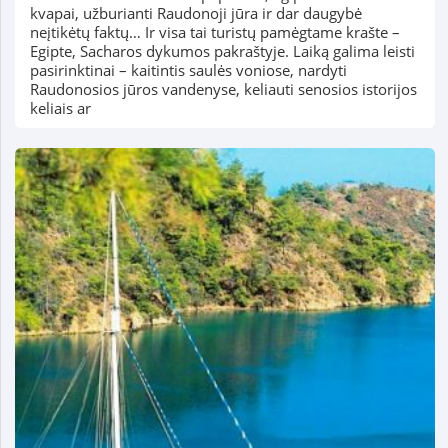
kvapai, užburianti Raudonoji jūra ir dar daugybė
neįtikėtų faktų… Ir visa tai turistų pamėgtame krašte –
Egipte, Sacharos dykumos pakraštyje. Laiką galima leisti
pasirinktinai – kaitintis saulės voniose, nardyti
Raudonosios jūros vandenyse, keliauti senosios istorijos
keliais ar