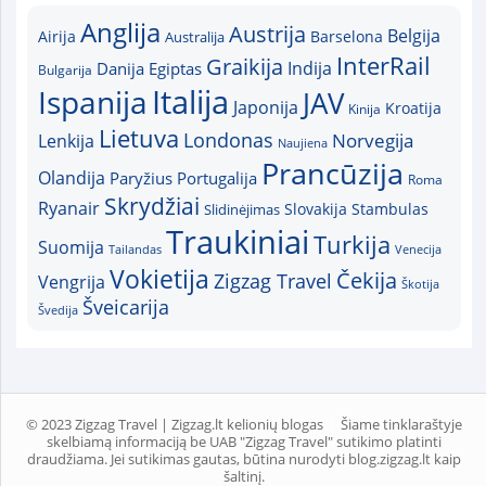
Anglija
Austrija
Belgija
Airija
Australija
Barselona
InterRail
Graikija
Indija
Danija
Egiptas
Bulgarija
Italija
Ispanija
JAV
Japonija
Kroatija
Kinija
Lietuva
Londonas
Norvegija
Lenkija
Naujiena
Prancūzija
Olandija
Paryžius
Portugalija
Roma
Skrydžiai
Ryanair
Slovakija
Slidinėjimas
Stambulas
Traukiniai
Turkija
Suomija
Tailandas
Venecija
Vokietija
Čekija
Zigzag Travel
Vengrija
Škotija
Šveicarija
Švedija
© 2023 Zigzag Travel | Zigzag.lt kelionių blogas
Šiame tinklaraštyje
skelbiamą informaciją be UAB "Zigzag Travel" sutikimo platinti
draudžiama. Jei sutikimas gautas, būtina nurodyti blog.zigzag.lt kaip
šaltinį.