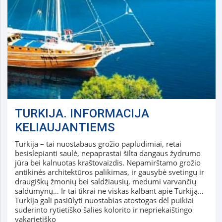
TURKIJA. INFORMACIJA
KELIAUJANTIEMS
Turkija – tai nuostabaus grožio paplūdimiai, retai
besislepianti saulė, nepaprastai šilta dangaus žydrumo
jūra bei kalnuotas kraštovaizdis. Nepamirštamo grožio
antikinės architektūros palikimas, ir gausybė svetingų ir
draugiškų žmonių bei saldžiausių, medumi varvančių
saldumynų… Ir tai tikrai ne viskas kalbant apie Turkiją…
Turkija gali pasiūlyti nuostabias atostogas dėl puikiai
suderinto rytietiško šalies kolorito ir nepriekaištingo
vakarietiško