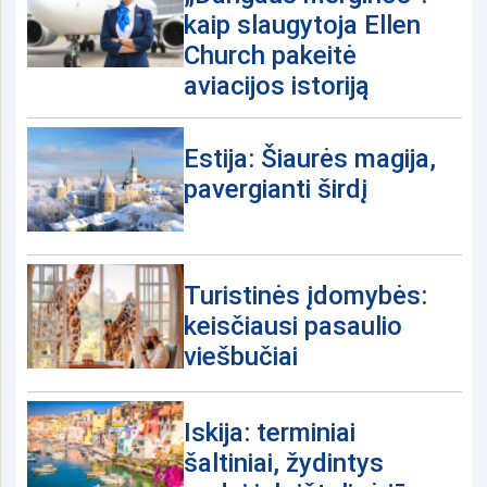
kaip slaugytoja Ellen
Church pakeitė
aviacijos istoriją
Estija: Šiaurės magija,
pavergianti širdį
Turistinės įdomybės:
keisčiausi pasaulio
viešbučiai
Iskija: terminiai
šaltiniai, žydintys