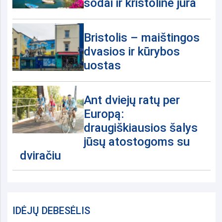
sodai ir krištolinė jūra
Bristolis – maištingos
dvasios ir kūrybos
uostas
Ant dviejų ratų per
Europą:
draugiškiausios šalys
jūsų atostogoms su
dviračiu
IDĖJŲ DEBESĖLIS