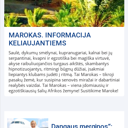
MAROKAS. INFORMACIJA
KELIAUJANTIEMS
Saulė, dykumų smėlynai, kupranugariai, kalnai bei jų
serpantinai, kvapni ir egzotiška bei magiška virtuvė,
akyse raibuliuojančios turgaus aikštės, skambantys
hipnotizuojantys, ritmingi būgnų dūžiai, įsakmiai
liepiantys klubams judėti į ritmą. Tai Marokas – tikroji
pasakų žemė, kur susipina senovės miražai ir dabartiniai
realybės vaizdai. Tai Marokas – viena įdomiausių ir
egzotiškiausių šalių Afrikos žemyne! Susitikime Maroke!
„Dangaus merginos“: