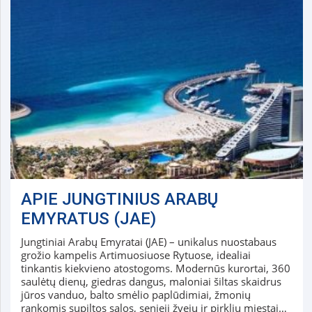
APIE JUNGTINIUS ARABŲ
EMYRATUS (JAE)
Jungtiniai Arabų Emyratai (JAE) – unikalus nuostabaus
grožio kampelis Artimuosiuose Rytuose, idealiai
tinkantis kiekvieno atostogoms. Modernūs kurortai, 360
saulėtų dienų, giedras dangus, maloniai šiltas skaidrus
jūros vanduo, balto smėlio paplūdimiai, žmonių
rankomis supiltos salos, senieji žvejų ir pirklių miestai…