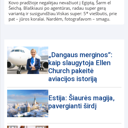
Kovo pradžioje negalėjau nevažiuot į Egiptą, Šarm el
Šeichą. Blaškiausi po agentūras, radau super gerą
variantą ir susigundžiau.Viskas super: 5* viešbutis, prie
pat – jūros koralai. Nardėm, fotografavom – smagu.
„Dangaus merginos“:
kaip slaugytoja Ellen
Church pakeitė
aviacijos istoriją
Estija: Šiaurės magija,
pavergianti širdį