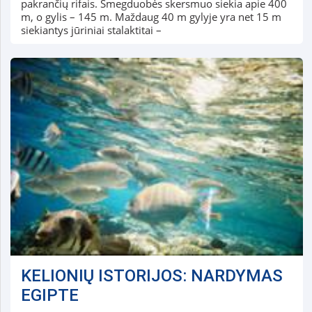
pakrančių rifais. Smegduobės skersmuo siekia apie 400
m, o gylis – 145 m. Maždaug 40 m gylyje yra net 15 m
siekiantys jūriniai stalaktitai –
KELIONIŲ ISTORIJOS: NARDYMAS
EGIPTE