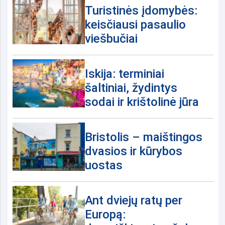
Turistinės įdomybės:
keisčiausi pasaulio
viešbučiai
Iskija: terminiai
šaltiniai, žydintys
sodai ir krištolinė jūra
Bristolis – maištingos
dvasios ir kūrybos
uostas
Ant dviejų ratų per
Europą: