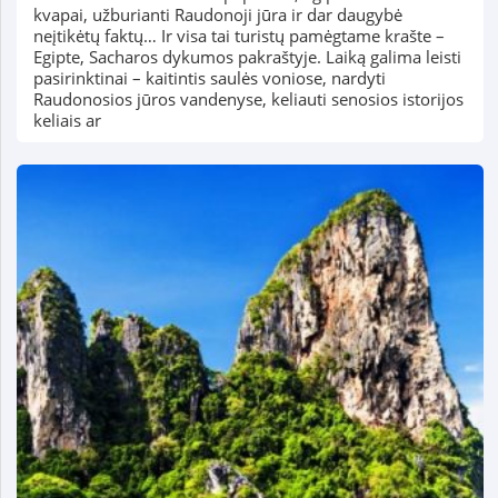
kvapai, užburianti Raudonoji jūra ir dar daugybė
neįtikėtų faktų… Ir visa tai turistų pamėgtame krašte –
Egipte, Sacharos dykumos pakraštyje. Laiką galima leisti
pasirinktinai – kaitintis saulės voniose, nardyti
Raudonosios jūros vandenyse, keliauti senosios istorijos
keliais ar