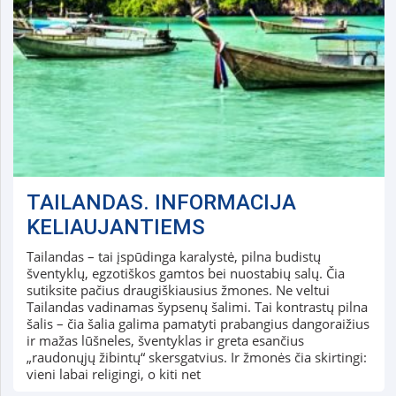
TAILANDAS. INFORMACIJA
KELIAUJANTIEMS
Tailandas – tai įspūdinga karalystė, pilna budistų
šventyklų, egzotiškos gamtos bei nuostabių salų. Čia
sutiksite pačius draugiškiausius žmones. Ne veltui
Tailandas vadinamas šypsenų šalimi. Tai kontrastų pilna
šalis – čia šalia galima pamatyti prabangius dangoraižius
ir mažas lūšneles, šventyklas ir greta esančius
„raudonųjų žibintų“ skersgatvius. Ir žmonės čia skirtingi:
vieni labai religingi, o kiti net