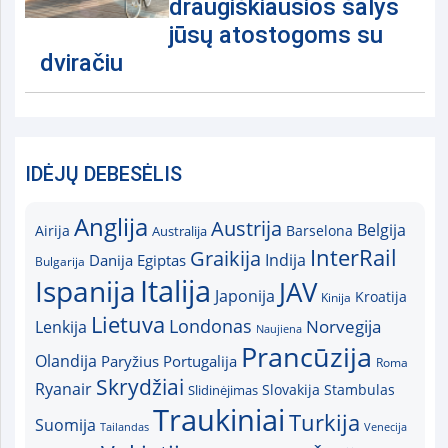
draugiškiausios šalys
jūsų atostogoms su
dviračiu
IDĖJŲ DEBESĖLIS
Anglija
Austrija
Belgija
Airija
Australija
Barselona
InterRail
Graikija
Indija
Danija
Egiptas
Bulgarija
Italija
Ispanija
JAV
Japonija
Kroatija
Kinija
Lietuva
Londonas
Norvegija
Lenkija
Naujiena
Prancūzija
Olandija
Paryžius
Portugalija
Roma
Skrydžiai
Ryanair
Slovakija
Slidinėjimas
Stambulas
Traukiniai
Turkija
Suomija
Tailandas
Venecija