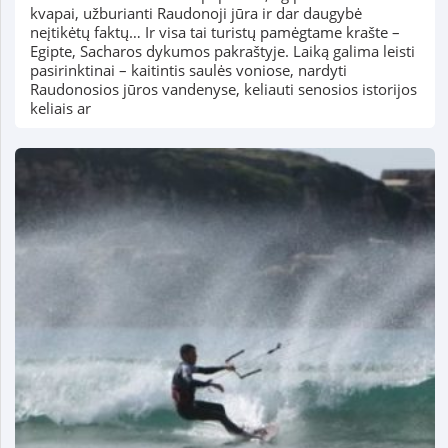
kvapai, užburianti Raudonoji jūra ir dar daugybė
neįtikėtų faktų… Ir visa tai turistų pamėgtame krašte –
Egipte, Sacharos dykumos pakraštyje. Laiką galima leisti
pasirinktinai – kaitintis saulės voniose, nardyti
Raudonosios jūros vandenyse, keliauti senosios istorijos
keliais ar