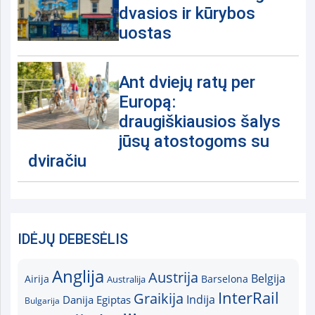
dvasios ir kūrybos
uostas
Ant dviejų ratų per
Europą:
draugiškiausios šalys
jūsų atostogoms su
dviračiu
IDĖJŲ DEBESĖLIS
Anglija
Austrija
Belgija
Airija
Australija
Barselona
InterRail
Graikija
Indija
Danija
Egiptas
Bulgarija