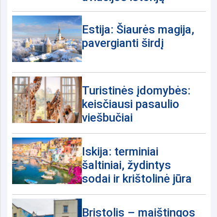
Estija: Šiaurės magija,
pavergianti širdį
Turistinės įdomybės:
keisčiausi pasaulio
viešbučiai
Iskija: terminiai
šaltiniai, žydintys
sodai ir krištolinė jūra
Bristolis – maištingos