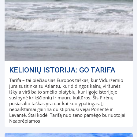
KELIONIŲ ISTORIJA: GO TARIFA
Tarifa – tai piečiausias Europos taškas, kur Viduržemio
jūra susitinka su Atlantu, kur didingos kalnų viršūnės
iškyla virš balto smėlio platybių, kur ilgoje istorijoje
susipynė krikščionių ir maurų kultūros. Šis Pirėnų
pusiasalio taškas yra dar kai kuo ypatingas. Jį
nepailstamai gairina du stipriausi vėjai Ponentė ir
Levantė. Štai kodėl Tarifą nuo seno pamėgo buriuotojai.
Neaprėpiamos