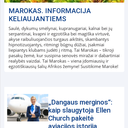
MAROKAS. INFORMACIJA
KELIAUJANTIEMS
Saulė, dykumų smėlynai, kupranugariai, kalnai bei jų
serpantinai, kvapni ir egzotiška bei magiška virtuvė,
akyse raibuliuojančios turgaus aikštės, skambantys
hipnotizuojantys, ritmingi būgnų dūžiai, įsakmiai
liepiantys klubams judėti į ritmą. Tai Marokas – tikroji
pasakų žemė, kur susipina senovės miražai ir dabartiniai
realybės vaizdai. Tai Marokas – viena įdomiausių ir
egzotiškiausių šalių Afrikos žemyne! Susitikime Maroke!
„Dangaus merginos“:
kaip slaugytoja Ellen
Church pakeitė
aviacijos istoriją