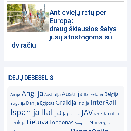
Ant dviejų ratų per
Europą:
draugiškiausios šalys
jūsų atostogoms su
dviračiu
IDĖJŲ DEBESĖLIS
Anglija
Austrija
Belgija
Airija
Australija
Barselona
InterRail
Graikija
Indija
Danija
Egiptas
Bulgarija
Italija
Ispanija
JAV
Japonija
Kroatija
Kinija
Lietuva
Londonas
Norvegija
Lenkija
Naujiena