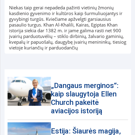
Niekas taip gerai nepadeda pažinti vietinių žmonių
kasdienio gyvenimo ir kultūros kaip šurmuliuojantys ir
gyvybingi turgūs. Kviečiame apžvelgti garsiausius
pasaulio turgus. Khan Al-Khalili, Kairas, Egiptas Khan
istorija siekia dar 1382 m. ir jame galima rasti net 900
įvairių parduotuvėlių – stiklo dirbinių, žalvario gaminių,
kvepalų ir papuošalų, daugybę įvairių menininkų, tiesiog
vietoje kuriančių ir parduodančių
„Dangaus merginos“:
kaip slaugytoja Ellen
Church pakeitė
aviacijos istoriją
Estija: Šiaurės magija,