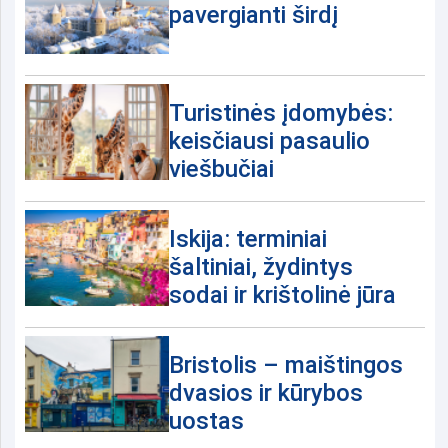
pavergianti širdį
Turistinės įdomybės:
keisčiausi pasaulio
viešbučiai
Iskija: terminiai
šaltiniai, žydintys
sodai ir krištolinė jūra
Bristolis – maištingos
dvasios ir kūrybos
uostas