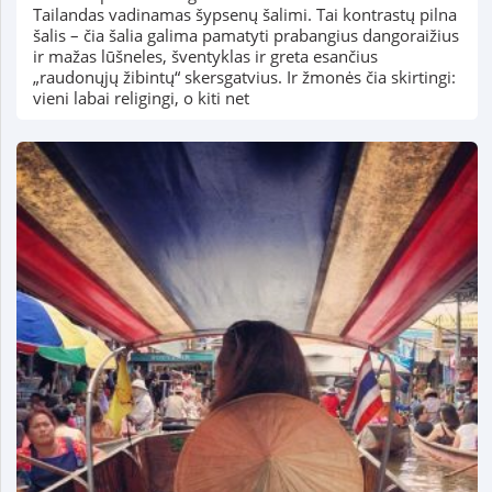
Tailandas vadinamas šypsenų šalimi. Tai kontrastų pilna
šalis – čia šalia galima pamatyti prabangius dangoraižius
ir mažas lūšneles, šventyklas ir greta esančius
„raudonųjų žibintų“ skersgatvius. Ir žmonės čia skirtingi:
vieni labai religingi, o kiti net