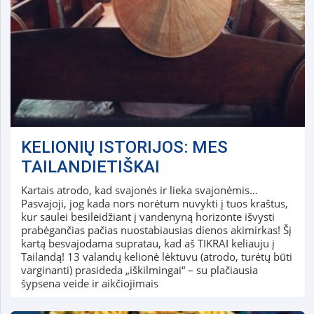
KELIONIŲ ISTORIJOS: MES
TAILANDIETIŠKAI
Kartais atrodo, kad svajonės ir lieka svajonėmis…
Pasvajoji, jog kada nors norėtum nuvykti į tuos kraštus,
kur saulei besileidžiant į vandenyną horizonte išvysti
prabėgančias pačias nuostabiausias dienos akimirkas! Šį
kartą besvajodama supratau, kad aš TIKRAI keliauju į
Tailandą! 13 valandų kelionė lėktuvu (atrodo, turėtų būti
varginanti) prasideda „iškilmingai“ – su plačiausia
šypsena veide ir aikčiojimais