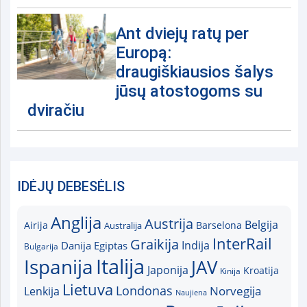
Ant dviejų ratų per
Europą:
draugiškiausios šalys
jūsų atostogoms su
dviračiu
IDĖJŲ DEBESĖLIS
Anglija
Austrija
Belgija
Airija
Australija
Barselona
InterRail
Graikija
Indija
Danija
Egiptas
Bulgarija
Italija
Ispanija
JAV
Japonija
Kroatija
Kinija
Lietuva
Londonas
Norvegija
Lenkija
Naujiena