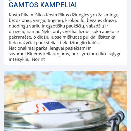
GAMTOS KAMPELIAI
Kosta Rika Vešlios Kosta Rikos džiunglės yra žaismingų
beždžionių, vangių tinginių, krokodilų, begalės driežų,
nuodingų varlių ir egzotiškų paukščių, vabzdžių ir
drugelių namai. Nykstantys vėžliai lizdus suka abiejose
pakrantėse, o didžiuliuose miškuose puikiai išsitenka
tiek mažyčiai paukšteliai, tiek džiunglių katės.
Nacionaliniai parkai lengvai pasiekiami ir
savarankiškiems keliautojams, nors yra tam tikrų sąlygų
ir taisyklių. Norint