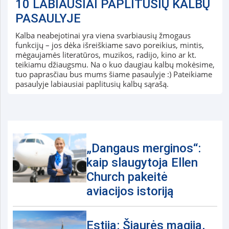
10 LABIAUSIAI PAPLITUSIŲ KALBŲ
PASAULYJE
Kalba neabejotinai yra viena svarbiausių žmogaus
funkcijų – jos dėka išreiškiame savo poreikius, mintis,
mėgaujamės literatūros, muzikos, radijo, kino ar kt.
teikiamu džiaugsmu. Na o kuo daugiau kalbų mokėsime,
tuo paprasčiau bus mums šiame pasaulyje :) Pateikiame
pasaulyje labiausiai paplitusių kalbų sąrašą.
„Dangaus merginos“:
kaip slaugytoja Ellen
Church pakeitė
aviacijos istoriją
Estija: Šiaurės magija,