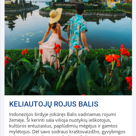
KELIAUTOJŲ ROJUS BALIS
Indonezijos širdyje įsikūręs Balis vadinamas rojumi
žemėje. Ši kerinti sala vilioja nuotykių ieškotojus,
kultūros entuziastus, paplūdimių mėgėjus ir gamtos
mylėtojus. Dėl savo sodraus kraštovaizdžio, gyvybingos