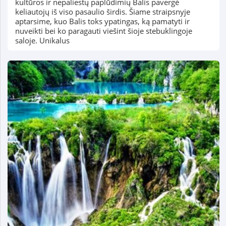
kultūros ir nepaliestų paplūdimių Balis pavergė
keliautojų iš viso pasaulio širdis. Šiame straipsnyje
aptarsime, kuo Balis toks ypatingas, ką pamatyti ir
nuveikti bei ko paragauti viešint šioje stebuklingoje
saloje. Unikalus