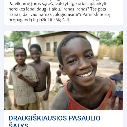
Pateikiame jums sąrašą valstybių, kurias aplankyti
nereikės labai daug išlaidų. Iranas Iranas? Tas pats
Iranas, dar vadinamas „blogio ašimi“? Pamirškite šią
propagandą ir pažinkite šią šalį
DRAUGIŠKIAUSIOS PASAULIO
ŠALYS