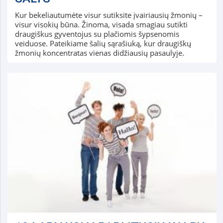
Kur bekeliautumėte visur sutiksite įvairiausių žmonių –
visur visokių būna. Žinoma, visada smagiau sutikti
draugiškus gyventojus su plačiomis šypsenomis
veiduose. Pateikiame šalių sąrašiuką, kur draugiškų
žmonių koncentratas vienas didžiausių pasaulyje.