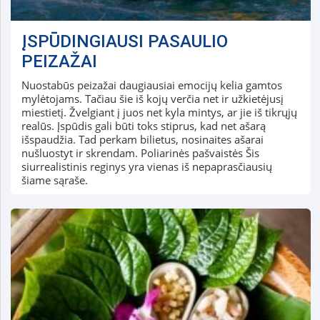
ĮSPŪDINGIAUSI PASAULIO
PEIZAŽAI
Nuostabūs peizažai daugiausiai emocijų kelia gamtos
mylėtojams. Tačiau šie iš kojų verčia net ir užkietėjusį
miestietį. Žvelgiant į juos net kyla mintys, ar jie iš tikrųjų
realūs. Įspūdis gali būti toks stiprus, kad net ašarą
išspaudžia. Tad perkam bilietus, nosinaites ašarai
nušluostyt ir skrendam. Poliarinės pašvaistės Šis
siurrealistinis reginys yra vienas iš nepaprasčiausių
šiame sąraše.