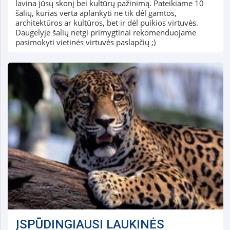
lavina jūsų skonį bei kultūrų pažinimą. Pateikiame 10
šalių, kurias verta aplankyti ne tik dėl gamtos,
architektūros ar kultūros, bet ir dėl puikios virtuvės.
Daugelyje šalių netgi primygtinai rekomenduojame
pasimokyti vietinės virtuvės paslapčių ;)
ĮSPŪDINGIAUSI LAUKINĖS