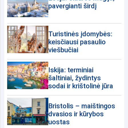
pavergianti širdį
Turistinės įdomybės:
keisčiausi pasaulio
viešbučiai
Iskija: terminiai
šaltiniai, žydintys
sodai ir krištolinė jūra
Bristolis – maištingos
dvasios ir kūrybos
uostas