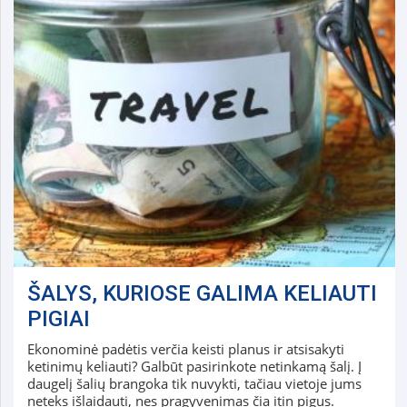
ŠALYS, KURIOSE GALIMA KELIAUTI
PIGIAI
Ekonominė padėtis verčia keisti planus ir atsisakyti
ketinimų keliauti? Galbūt pasirinkote netinkamą šalį. Į
daugelį šalių brangoka tik nuvykti, tačiau vietoje jums
neteks išlaidauti, nes pragyvenimas čia itin pigus.