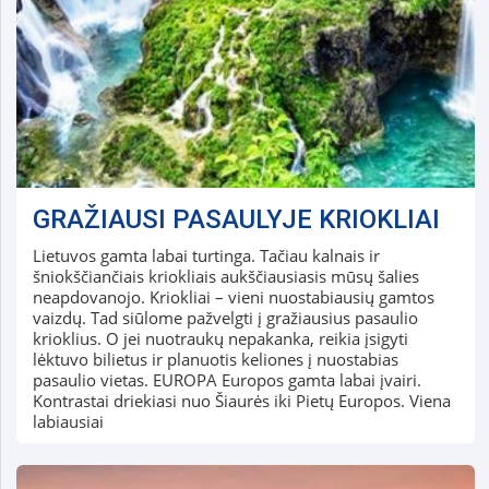
GRAŽIAUSI PASAULYJE KRIOKLIAI
Lietuvos gamta labai turtinga. Tačiau kalnais ir
šniokščiančiais kriokliais aukščiausiasis mūsų šalies
neapdovanojo. Kriokliai – vieni nuostabiausių gamtos
vaizdų. Tad siūlome pažvelgti į gražiausius pasaulio
krioklius. O jei nuotraukų nepakanka, reikia įsigyti
lėktuvo bilietus ir planuotis keliones į nuostabias
pasaulio vietas. EUROPA Europos gamta labai įvairi.
Kontrastai driekiasi nuo Šiaurės iki Pietų Europos. Viena
labiausiai