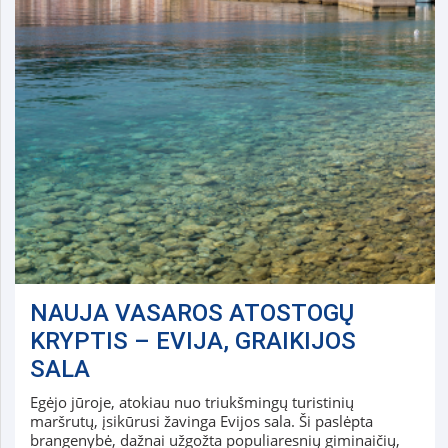
NAUJA VASAROS ATOSTOGŲ
KRYPTIS – EVIJA, GRAIKIJOS
SALA
Egėjo jūroje, atokiau nuo triukšmingų turistinių
maršrutų, įsikūrusi žavinga Evijos sala. Ši paslėpta
brangenybė, dažnai užgožta populiaresnių giminaičių,