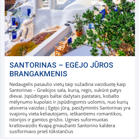
SANTORINAS – EGĖJO JŪROS
BRANGAKMENIS
Nedaugelis pasaulio vietų taip sužadina vaizduotę kaip
Santorinas – Graikijos sala, kurią, regis, sukūrė patys
dievai. Įspūdingais baltai dažytais pastatais, kobalto
mėlynumo kupolais ir įspūdingomis uolomis, nuo kurių
atsiveria vaizdas į Egėjo jūrą, pasižymintis Santorinas yra
svajonių vieta keliautojams, ieškantiems romantikos,
istorijos ir gamtos grožio. Ugnies suformuotas
kraštovaizdis Kvapą gniaužianti Santorino kaldera
susiformavo prieš tūkstančius