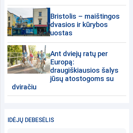
Bristolis – maištingos
dvasios ir kūrybos
uostas
Ant dviejų ratų per
Europą:
draugiškiausios šalys
jūsų atostogoms su
dviračiu
IDĖJŲ DEBESĖLIS