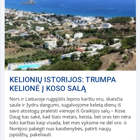
KELIONIŲ ISTORIJOS: TRUMPA
KELIONĖ Į KOSO SALĄ
Nors ir Lietuvoje rugpjūtis lepino karštu oru, skaisčia
saule ir žydru dangumi, sugalvojome keletą dienų iš
savo atostogų praleisti vienoje iš Graikijos salų – Kose.
Daug kas sakė, kad šiais metais, keista, bet oras ten nėra
toks karštas kaip visada, bet mes vykome ne dėl oro ☺
Norėjosi pabėgti nuo kasdienybės, patirti naujų
įspūdžių, pakeliauti.