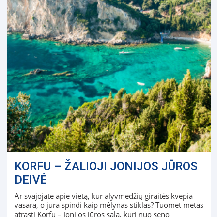
KORFU – ŽALIOJI JONIJOS JŪROS
DEIVĖ
Ar svajojate apie vietą, kur alyvmedžių giraitės kvepia
vasara, o jūra spindi kaip mėlynas stiklas? Tuomet metas
atrasti Korfu – Jonijos jūros salą, kuri nuo seno