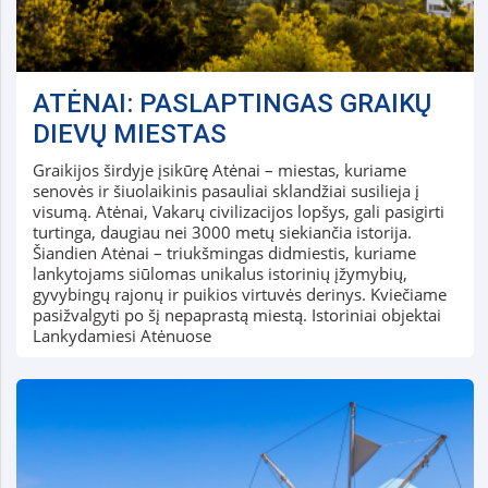
ATĖNAI: PASLAPTINGAS GRAIKŲ
DIEVŲ MIESTAS
Graikijos širdyje įsikūrę Atėnai – miestas, kuriame
senovės ir šiuolaikinis pasauliai sklandžiai susilieja į
visumą. Atėnai, Vakarų civilizacijos lopšys, gali pasigirti
turtinga, daugiau nei 3000 metų siekiančia istorija.
Šiandien Atėnai – triukšmingas didmiestis, kuriame
lankytojams siūlomas unikalus istorinių įžymybių,
gyvybingų rajonų ir puikios virtuvės derinys. Kviečiame
pasižvalgyti po šį nepaprastą miestą. Istoriniai objektai
Lankydamiesi Atėnuose