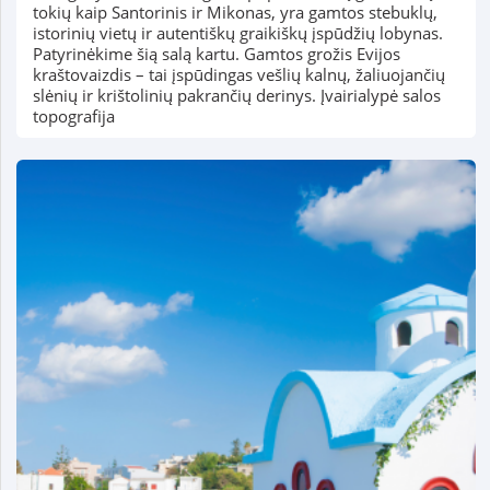
tokių kaip Santorinis ir Mikonas, yra gamtos stebuklų,
istorinių vietų ir autentiškų graikiškų įspūdžių lobynas.
Patyrinėkime šią salą kartu. Gamtos grožis Evijos
kraštovaizdis – tai įspūdingas vešlių kalnų, žaliuojančių
slėnių ir krištolinių pakrančių derinys. Įvairialypė salos
topografija