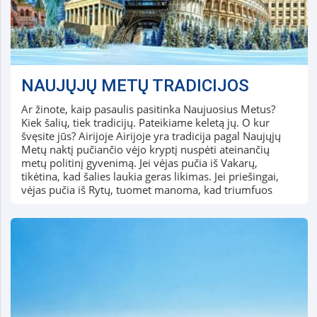
NAUJŲJŲ METŲ TRADICIJOS
Ar žinote, kaip pasaulis pasitinka Naujuosius Metus?
Kiek šalių, tiek tradicijų. Pateikiame keletą jų. O kur
švęsite jūs? Airijoje Airijoje yra tradicija pagal Naujųjų
Metų naktį pučiančio vėjo kryptį nuspėti ateinančių
metų politinį gyvenimą. Jei vėjas pučia iš Vakarų,
tikėtina, kad šalies laukia geras likimas. Jei priešingai,
vėjas pučia iš Rytų, tuomet manoma, kad triumfuos