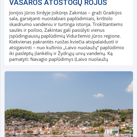
VASAROS ATOSTOGŲ ROJUS
Jonijos jūros širdyje įsikūręs Zakintas – graži Graikijos
sala, garsėjanti nuostabiais paplūdimiais, krištolo
skaidrumo vandeniu ir turtinga istorija. Trokštantiems
saulės ir poilsio, Zakintas gali pasiūlyti vienus
įspūdingiausių paplūdimių Viduržemio jūros regione.
Kiekvienas pakrantės ruožas kviečia atsipalaiduoti ir
atsigaivinti – nuo kultinio „Laivo nuolaužų“ paplūdimio
iki paslėptų įlankėlių ir Žydrųjų urvų vandenų. Ką
pamatyti: Navagio paplūdimys (Laivo nuolaužų