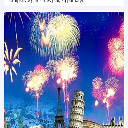
straipsnyje gilinsimės į tai, ką pamatyti,