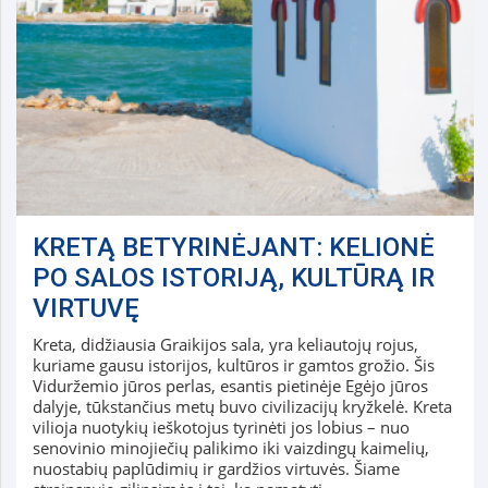
KRETĄ BETYRINĖJANT: KELIONĖ
PO SALOS ISTORIJĄ, KULTŪRĄ IR
VIRTUVĘ
Kreta, didžiausia Graikijos sala, yra keliautojų rojus,
kuriame gausu istorijos, kultūros ir gamtos grožio. Šis
Viduržemio jūros perlas, esantis pietinėje Egėjo jūros
dalyje, tūkstančius metų buvo civilizacijų kryžkelė. Kreta
vilioja nuotykių ieškotojus tyrinėti jos lobius – nuo
senovinio minojiečių palikimo iki vaizdingų kaimelių,
nuostabių paplūdimių ir gardžios virtuvės. Šiame