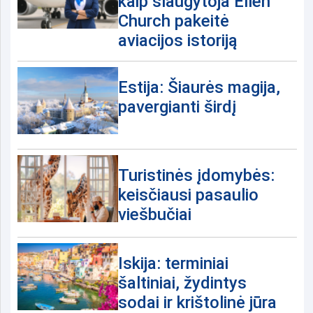
kaip slaugytoja Ellen
Church pakeitė
aviacijos istoriją
Estija: Šiaurės magija,
pavergianti širdį
Turistinės įdomybės:
keisčiausi pasaulio
viešbučiai
Iskija: terminiai
šaltiniai, žydintys
sodai ir krištolinė jūra