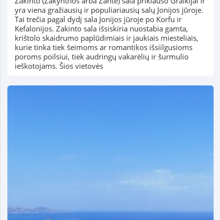
Zakinto (Zakynthos arba Zante) sala priklauso Graikijai ir
yra viena gražiausių ir populiariausių salų Jonijos jūroje.
Tai trečia pagal dydį sala Jonijos jūroje po Korfu ir
Kefalonijos. Zakinto sala išsiskiria nuostabia gamta,
krištolo skaidrumo paplūdimiais ir jaukiais miesteliais,
kurie tinka tiek šeimoms ar romantikos išsiilgusioms
poroms poilsiui, tiek audringų vakarėlių ir šurmulio
ieškotojams. Šios vietovės