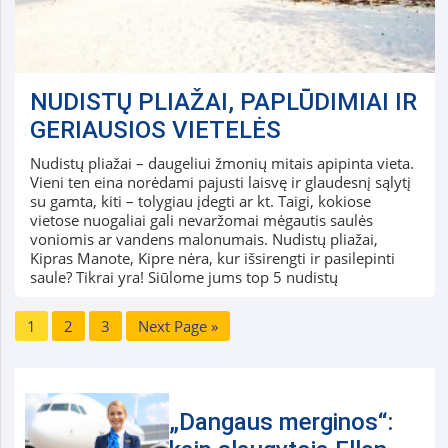
NUDISTŲ PLIAŽAI, PAPLŪDIMIAI IR
GERIAUSIOS VIETELĖS
Nudistų pliažai – daugeliui žmonių mitais apipinta vieta.
Vieni ten eina norėdami pajusti laisvę ir glaudesnį sąlytį
su gamta, kiti – tolygiau įdegti ar kt. Taigi, kokiose
vietose nuogaliai gali nevaržomai mėgautis saulės
voniomis ar vandens malonumais. Nudistų pliažai,
Kipras Manote, Kipre nėra, kur išsirengti ir pasilepinti
saule? Tikrai yra! Siūlome jums top 5 nudistų
1
2
3
Next Page »
„Dangaus merginos“: