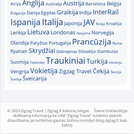
Anglija
Austrija
Belgija
Airija
Australija
Barselona
InterRail
Graikija
Indija
Danija
Egiptas
Bulgarija
Italija
Ispanija
JAV
Japonija
Kroatija
Kinija
Lietuva
Londonas
Norvegija
Lenkija
Naujiena
Prancūzija
Olandija
Paryžius
Portugalija
Roma
Skrydžiai
Ryanair
Slovakija
Slidinėjimas
Stambulas
Traukiniai
Turkija
Suomija
Tailandas
Venecija
Vokietija
Čekija
Zigzag Travel
Vengrija
Škotija
Šveicarija
Švedija
© 2023 Zigzag Travel | Zigzag.lt kelionių blogas
Šiame tinklaraštyje
skelbiamą informaciją be UAB "Zigzag Travel" sutikimo platinti
draudžiama. Jei sutikimas gautas, būtina nurodyti blog.zigzag.lt kaip
šaltinį.