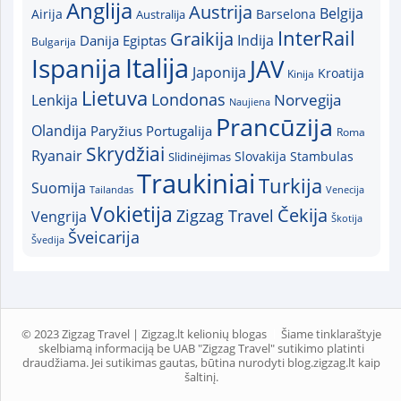
Anglija
Austrija
Belgija
Airija
Australija
Barselona
InterRail
Graikija
Indija
Danija
Egiptas
Bulgarija
Italija
Ispanija
JAV
Japonija
Kroatija
Kinija
Lietuva
Londonas
Norvegija
Lenkija
Naujiena
Prancūzija
Olandija
Paryžius
Portugalija
Roma
Skrydžiai
Ryanair
Slovakija
Slidinėjimas
Stambulas
Traukiniai
Turkija
Suomija
Tailandas
Venecija
Vokietija
Čekija
Zigzag Travel
Vengrija
Škotija
Šveicarija
Švedija
© 2023 Zigzag Travel | Zigzag.lt kelionių blogas
Šiame tinklaraštyje
skelbiamą informaciją be UAB "Zigzag Travel" sutikimo platinti
draudžiama. Jei sutikimas gautas, būtina nurodyti blog.zigzag.lt kaip
šaltinį.