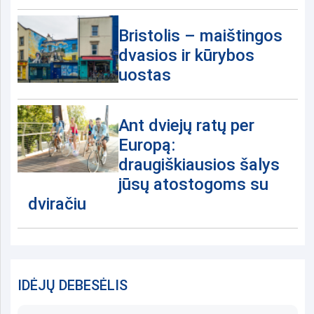
Bristolis – maištingos
dvasios ir kūrybos
uostas
Ant dviejų ratų per
Europą:
draugiškiausios šalys
jūsų atostogoms su
dviračiu
IDĖJŲ DEBESĖLIS