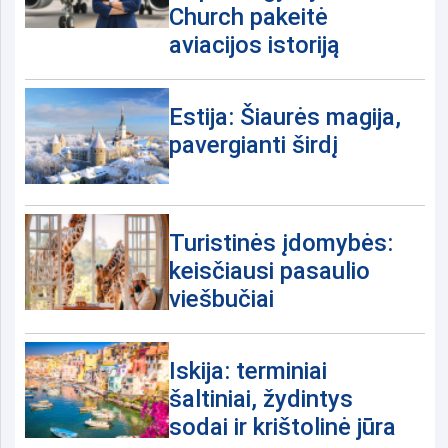
Church pakeitė
aviacijos istoriją
Estija: Šiaurės magija,
pavergianti širdį
Turistinės įdomybės:
keisčiausi pasaulio
viešbučiai
Iskija: terminiai
šaltiniai, žydintys
sodai ir krištolinė jūra