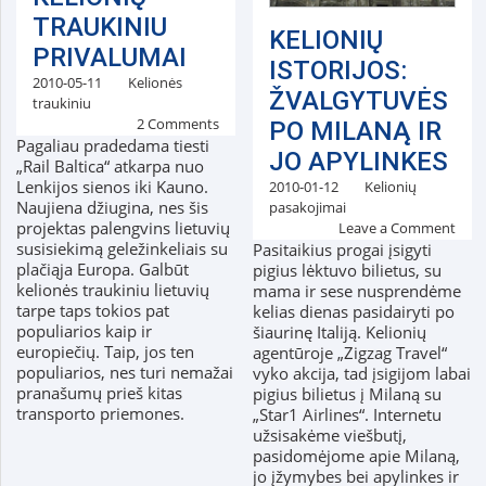
TRAUKINIU
KELIONIŲ
PRIVALUMAI
ISTORIJOS:
2010-05-11
Kelionės
ŽVALGYTUVĖS
traukiniu
2 Comments
PO MILANĄ IR
Pagaliau pradedama tiesti
JO APYLINKES
„Rail Baltica“ atkarpa nuo
Lenkijos sienos iki Kauno.
2010-01-12
Kelionių
Naujiena džiugina, nes šis
pasakojimai
projektas palengvins lietuvių
Leave a Comment
susisiekimą geležinkeliais su
Pasitaikius progai įsigyti
plačiąja Europa. Galbūt
pigius lėktuvo bilietus, su
kelionės traukiniu lietuvių
mama ir sese nusprendėme
tarpe taps tokios pat
kelias dienas pasidairyti po
populiarios kaip ir
šiaurinę Italiją. Kelionių
europiečių. Taip, jos ten
agentūroje „Zigzag Travel“
populiarios, nes turi nemažai
vyko akcija, tad įsigijom labai
pranašumų prieš kitas
pigius bilietus į Milaną su
transporto priemones.
„Star1 Airlines“. Internetu
užsisakėme viešbutį,
pasidomėjome apie Milaną,
jo įžymybes bei apylinkes ir