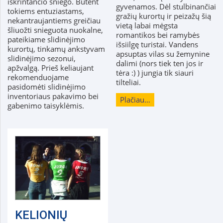
iškrintančio sniego. Būtent
gyvenamos. Dėl stulbinančiai
tokiems entuziastams,
gražių kurortų ir peizažų šią
nekantraujantiems greičiau
vietą labai mėgsta
šliuožti snieguota nuokalne,
romantikos bei ramybės
pateikiame slidinėjimo
išsiilgę turistai. Vandens
kurortų, tinkamų ankstyvam
apsuptas vilas su žemynine
slidinėjimo sezonui,
dalimi (nors tiek ten jos ir
apžvalgą. Prieš keliaujant
tėra :) ) jungia tik siauri
rekomenduojame
tilteliai.
pasidomėti slidinėjimo
inventoriaus pakavimo bei
Plačiau…
gabenimo taisyklėmis.
KELIONIŲ