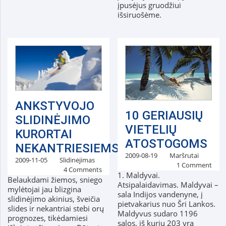
įpusėjus gruodžiui
išsiruošėme.
ANKSTYVOJO
10 GERIAUSIŲ
SLIDINĖJIMO
VIETELIŲ
KURORTAI
ATOSTOGOMS
NEKANTRIESIEMS
2009-08-19
Maršrutai
2009-11-05
Slidinėjimas
1 Comment
4 Comments
1. Maldyvai.
Belaukdami žiemos, sniego
Atsipalaidavimas. Maldyvai –
mylėtojai jau blizgina
sala Indijos vandenyne, į
slidinėjimo akinius, šveičia
pietvakarius nuo Šri Lankos.
slides ir nekantriai stebi orų
Maldyvus sudaro 1196
prognozes, tikėdamiesi
salos, iš kurių 203 yra