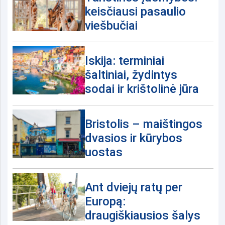
keisčiausi pasaulio
viešbučiai
Iskija: terminiai
šaltiniai, žydintys
sodai ir krištolinė jūra
Bristolis – maištingos
dvasios ir kūrybos
uostas
Ant dviejų ratų per
Europą:
draugiškiausios šalys