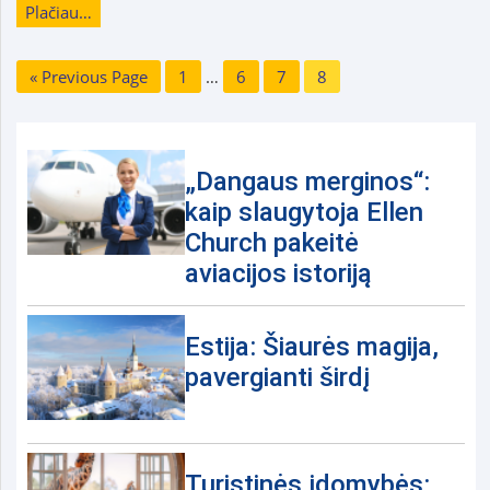
Plačiau…
« Previous Page
1
…
6
7
8
„Dangaus merginos“:
kaip slaugytoja Ellen
Church pakeitė
aviacijos istoriją
Estija: Šiaurės magija,
pavergianti širdį
Turistinės įdomybės: