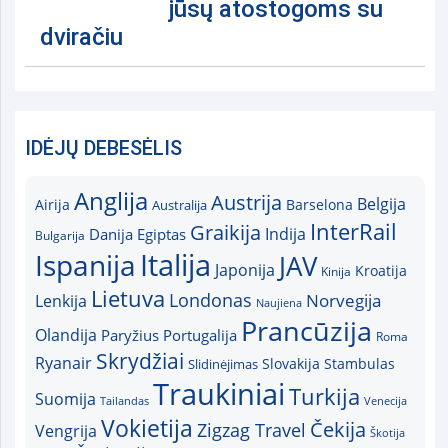
jūsų atostogoms su
dviračiu
IDĖJŲ DEBESĖLIS
Anglija
Austrija
Belgija
Airija
Australija
Barselona
InterRail
Graikija
Indija
Danija
Egiptas
Bulgarija
Italija
Ispanija
JAV
Japonija
Kroatija
Kinija
Lietuva
Londonas
Norvegija
Lenkija
Naujiena
Prancūzija
Olandija
Paryžius
Portugalija
Roma
Skrydžiai
Ryanair
Slovakija
Slidinėjimas
Stambulas
Traukiniai
Turkija
Suomija
Tailandas
Venecija
Vokietija
Čekija
Zigzag Travel
Vengrija
Škotija