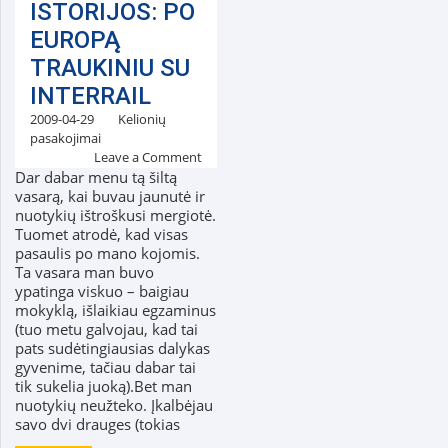
ISTORIJOS: PO
EUROPĄ
TRAUKINIU SU
INTERRAIL
2009-04-29
Kelionių
pasakojimai
Leave a Comment
Dar dabar menu tą šiltą
vasarą, kai buvau jaunutė ir
nuotykių ištroškusi mergiotė.
Tuomet atrodė, kad visas
pasaulis po mano kojomis.
Ta vasara man buvo
ypatinga viskuo – baigiau
mokyklą, išlaikiau egzaminus
(tuo metu galvojau, kad tai
pats sudėtingiausias dalykas
gyvenime, tačiau dabar tai
tik sukelia juoką).Bet man
nuotykių neužteko. Įkalbėjau
savo dvi drauges (tokias